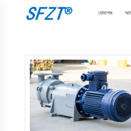
হোমপেজ
আমা