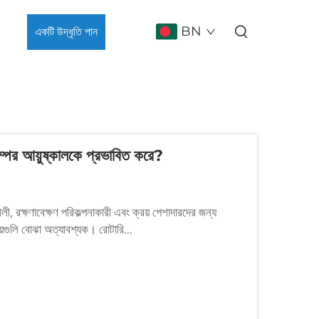
BN
একটি উদ্ধৃতি পান
পাম্পের আয়ুষ্কালকে প্রভাবিত করে?
ৌশলী, রক্ষণাবেক্ষণ পরিকল্পনাকারী এবং ক্রয় পেশাদারদের জন্য
িষয়গুলি বোঝা অত্যাবশ্যক। রোটারি...