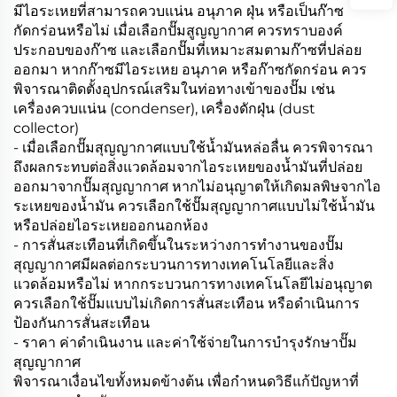
มีไอระเหยที่สามารถควบแน่น อนุภาค ฝุ่น หรือเป็นก๊าซ
กัดกร่อนหรือไม่ เมื่อเลือกปั๊มสูญญากาศ ควรทราบองค์
ประกอบของก๊าซ และเลือกปั๊มที่เหมาะสมตามก๊าซที่ปล่อย
ออกมา หากก๊าซมีไอระเหย อนุภาค หรือก๊าซกัดกร่อน ควร
พิจารณาติดตั้งอุปกรณ์เสริมในท่อทางเข้าของปั๊ม เช่น
เครื่องควบแน่น (condenser), เครื่องดักฝุ่น (dust
collector)
- เมื่อเลือกปั๊มสุญญากาศแบบใช้น้ำมันหล่อลื่น ควรพิจารณา
ถึงผลกระทบต่อสิ่งแวดล้อมจากไอระเหยของน้ำมันที่ปล่อย
ออกมาจากปั๊มสุญญากาศ หากไม่อนุญาตให้เกิดมลพิษจากไอ
ระเหยของน้ำมัน ควรเลือกใช้ปั๊มสุญญากาศแบบไม่ใช้น้ำมัน
หรือปล่อยไอระเหยออกนอกห้อง
- การสั่นสะเทือนที่เกิดขึ้นในระหว่างการทำงานของปั๊ม
สุญญากาศมีผลต่อกระบวนการทางเทคโนโลยีและสิ่ง
แวดล้อมหรือไม่ หากกระบวนการทางเทคโนโลยีไม่อนุญาต
ควรเลือกใช้ปั๊มแบบไม่เกิดการสั่นสะเทือน หรือดำเนินการ
ป้องกันการสั่นสะเทือน
- ราคา ค่าดำเนินงาน และค่าใช้จ่ายในการบำรุงรักษาปั๊ม
สุญญากาศ
พิจารณาเงื่อนไขทั้งหมดข้างต้น เพื่อกำหนดวิธีแก้ปัญหาที่