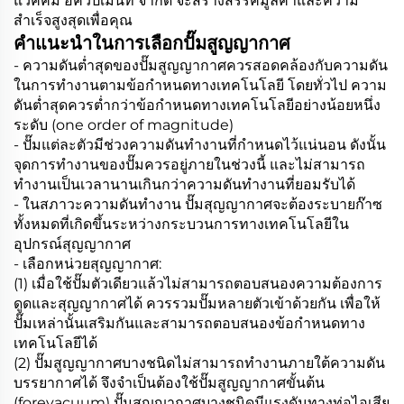
แวคคั่ม อีควิปเม้นท์ จำกัด จะสร้างสรรค์มูลค่าและความ
สำเร็จสูงสุดเพื่อคุณ
คำแนะนำในการเลือกปั๊มสูญญากาศ
- ความดันต่ำสุดของปั๊มสูญญากาศควรสอดคล้องกับความดัน
ในการทำงานตามข้อกำหนดทางเทคโนโลยี โดยทั่วไป ความ
ดันต่ำสุดควรต่ำกว่าข้อกำหนดทางเทคโนโลยีอย่างน้อยหนึ่ง
ระดับ (one order of magnitude)
- ปั๊มแต่ละตัวมีช่วงความดันทำงานที่กำหนดไว้แน่นอน ดังนั้น
จุดการทำงานของปั๊มควรอยู่ภายในช่วงนี้ และไม่สามารถ
ทำงานเป็นเวลานานเกินกว่าความดันทำงานที่ยอมรับได้
- ในสภาวะความดันทำงาน ปั๊มสุญญากาศจะต้องระบายก๊าซ
ทั้งหมดที่เกิดขึ้นระหว่างกระบวนการทางเทคโนโลยีใน
อุปกรณ์สุญญากาศ
- เลือกหน่วยสุญญากาศ:
(1) เมื่อใช้ปั๊มตัวเดียวแล้วไม่สามารถตอบสนองความต้องการ
ดูดและสุญญากาศได้ ควรรวมปั๊มหลายตัวเข้าด้วยกัน เพื่อให้
ปั๊มเหล่านั้นเสริมกันและสามารถตอบสนองข้อกำหนดทาง
เทคโนโลยีได้
(2) ปั๊มสูญญากาศบางชนิดไม่สามารถทำงานภายใต้ความดัน
บรรยากาศได้ จึงจำเป็นต้องใช้ปั๊มสูญญากาศขั้นต้น
(forevacuum) ปั๊มสูญญากาศบางชนิดมีแรงดันทางท่อไอเสีย