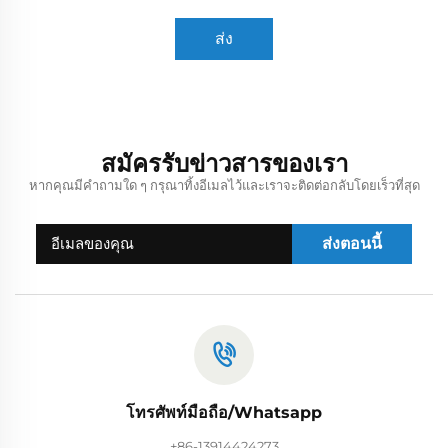
ส่ง
สมัครรับข่าวสารของเรา
หากคุณมีคำถามใด ๆ กรุณาทิ้งอีเมลไว้และเราจะติดต่อกลับโดยเร็วที่สุด
ส่งตอนนี้
โทรศัพท์มือถือ/Whatsapp
+86-13914424273