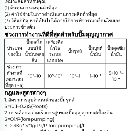
เหมาะสมสำหรับคุณ
(1) ต้นทุนการลงทุนต่ำที่สุด
(2) ค่าใช้จ่ายในการดำเนินงานการผลิตต่ำที่สุด
(3) วิธีแก้ปัญหาที่เป็นไปได้ภายใต้การพิจารณาเงื่อนไขสอง
ประการข้างต้น
ช่วงการทำงานที่ดีที่สุดสำหรับปั๊มสุญญากาศ
ปั๊มกลไก
เครื่องฉีด
ประเภท
แบบใช้
น้ำไอ
ปั๊มบูสต์
ปั๊มดูดซึม
ปั๊มรูทส์
ของปั๊ม
น้ำมันหล่อ
ระเหย
น้ำมัน
น้ำมัน
ลื่น
แบบเจ็ท
ช่วงการ
ทำงานที่
5×10⁻²–
10²–10
10⁵–10²
10²–1
1–10⁻¹
เหมาะสม
10⁻⁴
ที่สุด (Pa)
กฎและสูตรต่างๆ
1. อัตราการสูบด้านหน้าของปั๊มรูทส์
S=(0.1~0.2)S{Roots}
2. การเลือกความเร็วการสูบของปั๊มสุญญากาศเบื้องต้น
S=Q1/P{forepumping}
S=2.3Kq* V*lg(Pa/P{forepumping}/t