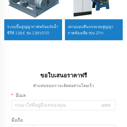
ระบบปั๊มสูญญากาศพร้อมถังน้ำ
เตาอบอบคืนแรงแบบสูญญา
ซีรีส์ J2BE รุ่น J2BV5131
กาศห้องเดียวรุ่น ZTH
ขอใบเสนอราคาฟรี
ตัวแทนของเราจะติดต่อท่านโดยเร็ว
อีเมล
0/100
มือถือ