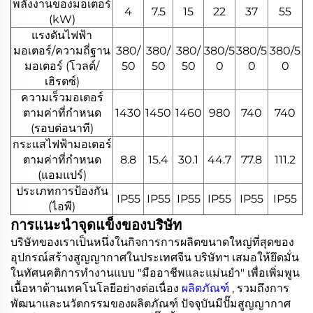
พลังงานของมอเตอร์
4
7.5
15
22
37
55
(kW)
แรงดันไฟฟ้า
มอเตอร์/ความถี่ฐาน
380/
380/
380/
380/5
380/5
380/5
มอเตอร์ (โวลต์/
50
50
50
0
0
0
เฮิรตซ์)
ความเร็วมอเตอร์
ตามค่าที่กำหนด
1430
1450
1460
980
740
740
(รอบต่อนาที)
กระแสไฟฟ้ามอเตอร์
ตามค่าที่กำหนด
8.8
15.4
30.1
44.7
77.8
111.2
(แอมแปร์)
ประเภทการป้องกัน
IP55
IP55
IP55
IP55
IP55
IP55
(ไอพี)
การแนะนำจุดแข็งของบริษัท
บริษัทของเราเป็นหนึ่งในกิจการการผลิตขนาดใหญ่ที่สุดของ
อุปกรณ์สร้างสูญญากาศในประเทศจีน บริษัทฯ เสมอให้ยึดมั่น
ในทัศนคติการทำงานแบบ "มืออาชีพและแม่นยำ" เพื่อเพิ่มพูน
เนื้อหาด้านเทคโนโลยีอย่างต่อเนื่อง
ผลิตภัณฑ์
, รวมถึงการ
พัฒนาและนวัตกรรมของผลิตภัณฑ์ ปัจจุบันมีปั๊มสูญญากาศ