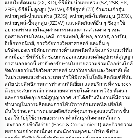
แบบใบพัดหมุน (2X, XD), ซีรีส์ปั๊มน้ำแบบห่วง (SZ, 2SK, SK,
2BE), ซีรีส์ปั๊มลูกสูบ (WLW), ซีรีส์รูทส์ (ZJ) จำนวนเก้ารุ่น
หน่วยรูทส์-น้ำแบบห่วง (JZJS), หน่วยรูทส์-ใบพัดหมุน (JZJX),
หน่วยรูทส์-ปั๊มลูกสูบ (JZJW) และผลิตภัณฑ์อื่น ๆ ซึ่งถูกใช้
อย่างแพร่หลายในอุตสาหกรรมและภาคส่วนต่าง ๆ เช่น
อุตสาหกรรมโลหะ, เคมี, การแพทย์, สิ่งทอ, อาหาร, การบิน,
อิเล็กทรอนิกส์, การวิจัยทางวิทยาศาสตร์ และอื่น ๆ
บริษัทของเรามีศักยภาพทางด้านเทคนิคที่แข็งแกร่ง และมีทีม
งานมืออาชีพที่รับผิดชอบการออกแบบและผลิตอุปกรณ์สูญญา
กาศ นอกจากนี้ เรายังคงรักษานโยบายความร่วมมืออย่างใกล้
ชิดกับสถาบันวิจัยวิทยาศาสตร์ มหาวิทยาลัย และวิทยาลัยทั้ง
ในประเทศและต่างประเทศ ทำให้มีเทคโนโลยีผลิตภัณฑ์ที่ทัน
สมัย ประสิทธิภาพการทำงานที่ดีเยี่ยม และบริการที่ครบวงจร
ด้วยประสบการณ์กว่าหลายทศวรรษในด้านการวิจัย พัฒนา
และการผลิตอุปกรณ์สูญญากาศ เราได้สร้างทีมงานที่มีความ
ชำนาญในการผลิตและการให้บริการด้านเทคนิค เพื่อให้
มั่นใจว่าจะสามารถมอบผลิตภัณฑ์คุณภาพสูงและบริการชั้น
ยอดให้กับผู้ใช้งานของเรา เราดำเนินธุรกิจตามหลักการ
"สะดวก & เข้าถึงง่าย" (Ease & Convenient) และด้วยความ
พยายามอย่างต่อเนื่องของพนักงานทุกคน บริษัท ซีฟาง