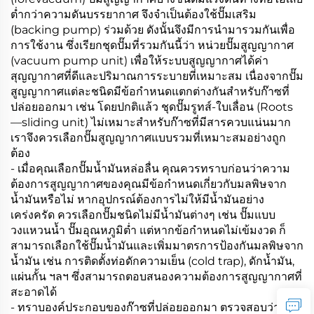
ต่ำกว่าความดันบรรยากาศ จึงจำเป็นต้องใช้ปั๊มเสริม
(backing pump) ร่วมด้วย ดังนั้นจึงมีการนำมารวมกันเพื่อ
การใช้งาน ซึ่งเรียกชุดปั๊มที่รวมกันนี้ว่า หน่วยปั๊มสูญญากาศ
(vacuum pump unit) เพื่อให้ระบบสูญญากาศได้ค่า
สุญญากาศที่ดีและปริมาณการระบายที่เหมาะสม เนื่องจากปั๊ม
สูญญากาศแต่ละชนิดมีข้อกำหนดแตกต่างกันสำหรับก๊าซที่
ปล่อยออกมา เช่น โดยปกติแล้ว ชุดปั๊มรูทส์-ใบเลื่อน (Roots
—sliding unit) ไม่เหมาะสำหรับก๊าซที่มีสารควบแน่นมาก
เราจึงควรเลือกปั๊มสูญญากาศแบบรวมที่เหมาะสมอย่างถูก
ต้อง
- เมื่อคุณเลือกปั๊มน้ำมันหล่อลื่น คุณควรทราบก่อนว่าความ
ต้องการสูญญากาศของคุณมีข้อกำหนดเกี่ยวกับมลพิษจาก
น้ำมันหรือไม่ หากอุปกรณ์ต้องการไม่ให้มีน้ำมันอย่าง
เคร่งครัด ควรเลือกปั๊มชนิดไม่มีน้ำมันต่างๆ เช่น ปั๊มแบบ
วงแหวนน้ำ ปั๊มอุณหภูมิต่ำ แต่หากข้อกำหนดไม่เข้มงวด ก็
สามารถเลือกใช้ปั๊มน้ำมันและเพิ่มมาตรการป้องกันมลพิษจาก
น้ำมัน เช่น การติดตั้งท่อดักความเย็น (cold trap), ดักน้ำมัน,
แผ่นกั้น ฯลฯ ซึ่งสามารถตอบสนองความต้องการสูญญากาศที่
สะอาดได้
- ทราบองค์ประกอบของก๊าซที่ปล่อยออกมา ตรวจสอบว่าก๊าซ