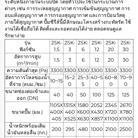
ระดับหนึ่งภายในระบบปิด โดยทั่วไปจะใช้ในกระบวนการ
ต่างๆ เช่น การระเหยสุญญากาศ การเข้มข้นสุญญากาศ การ
อบแห้งสุญญากาศ การกรองสุญญากาศ และการป้อนวัสดุ
ภายใต้สุญญากาศ ปั๊มซีรีส์นี้มีลักษณะโครงสร้างกะทัดรัด ใช้
งานได้เชื่อถือได้ ติดตั้งและถอดถอนได้ง่าย ตลอดจนดูแล
รักษาง่าย
รุ่น
2SK-
2SK-
2SK-
2SK-
2SK-
2SK-
ฟังก์ชัน
1.5
3
6
12
20
30
อัตราการสูบ
1.5
3
6
12
20
30
(m³/min)
ความดันต่ำสุด (Pa)
3300
3300
3300
3300
3300
3300
อัตราการไหลของน้ำ
15~2
25~3
40~5
60~8
70~9
10~15
ที่จ่าย (ลบม./ชม.)
0
5
0
0
0
ขนาดช่องต่อเข้าและ
40
40
50
100
125
125
ออก (DN)
1105X
1315X
1580
2052
2345
2670
ขนาดปั๊ม (มม.)
400X
460
X600
X430
X720
X780
405
X525
X630
X857
X1100
X1100
น้ำหนักพร้อมเติม
200
295
480
1000
2100
2500
น้ำมันหล่อลื่น (กก.)