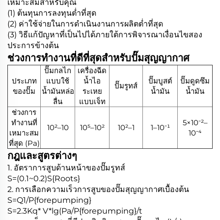
เหมาะสมสำหรับคุณ
(1) ต้นทุนการลงทุนต่ำที่สุด
(2) ค่าใช้จ่ายในการดำเนินงานการผลิตต่ำที่สุด
(3) วิธีแก้ปัญหาที่เป็นไปได้ภายใต้การพิจารณาเงื่อนไขสอง
ประการข้างต้น
ช่วงการทำงานที่ดีที่สุดสำหรับปั๊มสุญญากาศ
ปั๊มกลไก
เครื่องฉีด
ประเภท
แบบใช้
น้ำไอ
ปั๊มบูสต์
ปั๊มดูดซึม
ปั๊มรูทส์
ของปั๊ม
น้ำมันหล่อ
ระเหย
น้ำมัน
น้ำมัน
ลื่น
แบบเจ็ท
ช่วงการ
ทำงานที่
5×10⁻²–
10²–10
10⁵–10²
10²–1
1–10⁻¹
เหมาะสม
10⁻⁴
ที่สุด (Pa)
กฎและสูตรต่างๆ
1. อัตราการสูบด้านหน้าของปั๊มรูทส์
S=(0.1~0.2)S{Roots}
2. การเลือกความเร็วการสูบของปั๊มสุญญากาศเบื้องต้น
S=Q1/P{forepumping}
S=2.3Kq* V*lg(Pa/P{forepumping}/t