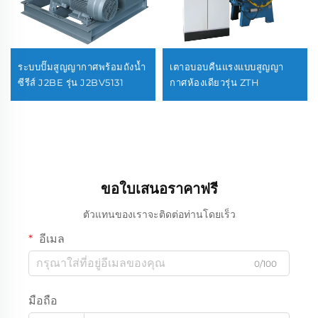
ระบบปั๊มสูญญากาศพร้อมถังน้ำ
เตาอบอบคืนแรงแบบสูญญา
ซีรีส์ J2BE รุ่น J2BV5131
กาศห้องเดียวรุ่น ZTH
ขอใบเสนอราคาฟรี
ตัวแทนของเราจะติดต่อท่านโดยเร็ว
อีเมล
0/100
มือถือ