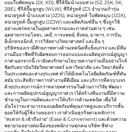
แบบใบพัดหมุน (2X, XD), ซีรีส์ปั๊มน้ำแบบห่วง (SZ, 2SK, SK,
2BE), ซีรีส์ปั๊มลูกสูบ (WLW), ซีรีส์รูทส์ (ZJ) จำนวนเก้ารุ่น
หน่วยรูทส์-น้ำแบบห่วง (JZJS), หน่วยรูทส์-ใบพัดหมุน (JZJX),
หน่วยรูทส์-ปั๊มลูกสูบ (JZJW) และผลิตภัณฑ์อื่น ๆ ซึ่งถูกใช้
อย่างแพร่หลายในอุตสาหกรรมและภาคส่วนต่าง ๆ เช่น
อุตสาหกรรมโลหะ, เคมี, การแพทย์, สิ่งทอ, อาหาร, การบิน,
อิเล็กทรอนิกส์, การวิจัยทางวิทยาศาสตร์ และอื่น ๆ
บริษัทของเรามีศักยภาพทางด้านเทคนิคที่แข็งแกร่ง และมีทีม
งานมืออาชีพที่รับผิดชอบการออกแบบและผลิตอุปกรณ์สูญญา
กาศ นอกจากนี้ เรายังคงรักษานโยบายความร่วมมืออย่างใกล้
ชิดกับสถาบันวิจัยวิทยาศาสตร์ มหาวิทยาลัย และวิทยาลัยทั้ง
ในประเทศและต่างประเทศ ทำให้มีเทคโนโลยีผลิตภัณฑ์ที่ทัน
สมัย ประสิทธิภาพการทำงานที่ดีเยี่ยม และบริการที่ครบวงจร
ด้วยประสบการณ์กว่าหลายทศวรรษในด้านการวิจัย พัฒนา
และการผลิตอุปกรณ์สูญญากาศ เราได้สร้างทีมงานที่มีความ
ชำนาญในการผลิตและการให้บริการด้านเทคนิค เพื่อให้
มั่นใจว่าจะสามารถมอบผลิตภัณฑ์คุณภาพสูงและบริการชั้น
ยอดให้กับผู้ใช้งานของเรา เราดำเนินธุรกิจตามหลักการ
"สะดวก & เข้าถึงง่าย" (Ease & Convenient) และด้วยความ
พยายามอย่างต่อเนื่องของพนักงานทุกคน บริษัท ซีฟาง