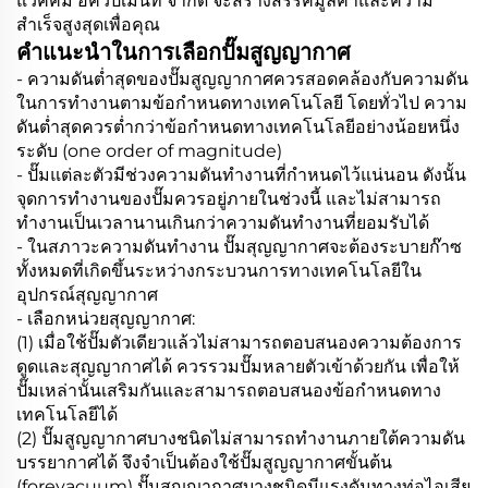
แวคคั่ม อีควิปเม้นท์ จำกัด จะสร้างสรรค์มูลค่าและความ
สำเร็จสูงสุดเพื่อคุณ
คำแนะนำในการเลือกปั๊มสูญญากาศ
- ความดันต่ำสุดของปั๊มสูญญากาศควรสอดคล้องกับความดัน
ในการทำงานตามข้อกำหนดทางเทคโนโลยี โดยทั่วไป ความ
ดันต่ำสุดควรต่ำกว่าข้อกำหนดทางเทคโนโลยีอย่างน้อยหนึ่ง
ระดับ (one order of magnitude)
- ปั๊มแต่ละตัวมีช่วงความดันทำงานที่กำหนดไว้แน่นอน ดังนั้น
จุดการทำงานของปั๊มควรอยู่ภายในช่วงนี้ และไม่สามารถ
ทำงานเป็นเวลานานเกินกว่าความดันทำงานที่ยอมรับได้
- ในสภาวะความดันทำงาน ปั๊มสุญญากาศจะต้องระบายก๊าซ
ทั้งหมดที่เกิดขึ้นระหว่างกระบวนการทางเทคโนโลยีใน
อุปกรณ์สุญญากาศ
- เลือกหน่วยสุญญากาศ:
(1) เมื่อใช้ปั๊มตัวเดียวแล้วไม่สามารถตอบสนองความต้องการ
ดูดและสุญญากาศได้ ควรรวมปั๊มหลายตัวเข้าด้วยกัน เพื่อให้
ปั๊มเหล่านั้นเสริมกันและสามารถตอบสนองข้อกำหนดทาง
เทคโนโลยีได้
(2) ปั๊มสูญญากาศบางชนิดไม่สามารถทำงานภายใต้ความดัน
บรรยากาศได้ จึงจำเป็นต้องใช้ปั๊มสูญญากาศขั้นต้น
(forevacuum) ปั๊มสูญญากาศบางชนิดมีแรงดันทางท่อไอเสีย