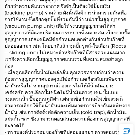
ต่ำกว่าความดันบรรยากาศ จึงจำเป็นต้องใช้ปั๊มเสริม
(backing pump) ร่วมด้วย ดังนั้นจึงมีการนำมารวมกันเพื่อ
การใช้งาน ซึ่งเรียกชุดปั๊มที่รวมกันนี้ว่า หน่วยปั๊มสูญญากาศ
(vacuum pump unit) เพื่อให้ระบบสูญญากาศได้ค่า
สุญญากาศที่ดีและปริมาณการระบายที่เหมาะสม เนื่องจากปั๊ม
สูญญากาศแต่ละชนิดมีข้อกำหนดแตกต่างกันสำหรับก๊าซที่
ปล่อยออกมา เช่น โดยปกติแล้ว ชุดปั๊มรูทส์-ใบเลื่อน (Roots
—sliding unit) ไม่เหมาะสำหรับก๊าซที่มีสารควบแน่นมาก
เราจึงควรเลือกปั๊มสูญญากาศแบบรวมที่เหมาะสมอย่างถูก
ต้อง
- เมื่อคุณเลือกปั๊มน้ำมันหล่อลื่น คุณควรทราบก่อนว่าความ
ต้องการสูญญากาศของคุณมีข้อกำหนดเกี่ยวกับมลพิษจาก
น้ำมันหรือไม่ หากอุปกรณ์ต้องการไม่ให้มีน้ำมันอย่าง
เคร่งครัด ควรเลือกปั๊มชนิดไม่มีน้ำมันต่างๆ เช่น ปั๊มแบบ
วงแหวนน้ำ ปั๊มอุณหภูมิต่ำ แต่หากข้อกำหนดไม่เข้มงวด ก็
สามารถเลือกใช้ปั๊มน้ำมันและเพิ่มมาตรการป้องกันมลพิษจาก
น้ำมัน เช่น การติดตั้งท่อดักความเย็น (cold trap), ดักน้ำมัน,
แผ่นกั้น ฯลฯ ซึ่งสามารถตอบสนองความต้องการสูญญากาศที่
สะอาดได้
- ทราบองค์ประกอบของก๊าซที่ปล่อยออกมา ตรวจสอบว่าก๊าซ