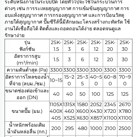
ระดับหนึ่งภายในระบบปิด โดยทั่วไปจะใช้ในกระบวนการ
ต่างๆ เช่น การระเหยสุญญากาศ การเข้มข้นสุญญากาศ การ
อบแห้งสุญญากาศ การกรองสุญญากาศ และการป้อนวัสดุ
ภายใต้สุญญากาศ ปั๊มซีรีส์นี้มีลักษณะโครงสร้างกะทัดรัด ใช้
งานได้เชื่อถือได้ ติดตั้งและถอดถอนได้ง่าย ตลอดจนดูแล
รักษาง่าย
รุ่น
2SK-
2SK-
2SK-
2SK-
2SK-
2SK-
ฟังก์ชัน
1.5
3
6
12
20
30
อัตราการสูบ
1.5
3
6
12
20
30
(m³/min)
ความดันต่ำสุด (Pa)
3300
3300
3300
3300
3300
3300
อัตราการไหลของน้ำ
15~2
25~3
40~5
60~8
70~9
10~15
ที่จ่าย (ลบม./ชม.)
0
5
0
0
0
ขนาดช่องต่อเข้าและ
40
40
50
100
125
125
ออก (DN)
1105X
1315X
1580
2052
2345
2670
ขนาดปั๊ม (มม.)
400X
460
X600
X430
X720
X780
405
X525
X630
X857
X1100
X1100
น้ำหนักพร้อมเติม
200
295
480
1000
2100
2500
น้ำมันหล่อลื่น (กก.)