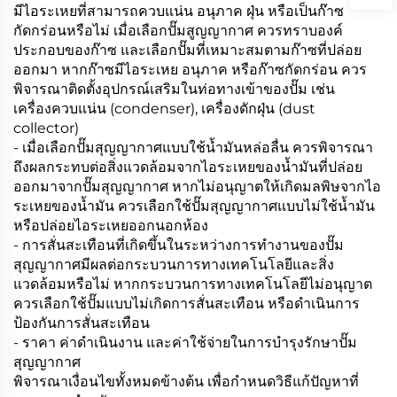
มีไอระเหยที่สามารถควบแน่น อนุภาค ฝุ่น หรือเป็นก๊าซ
กัดกร่อนหรือไม่ เมื่อเลือกปั๊มสูญญากาศ ควรทราบองค์
ประกอบของก๊าซ และเลือกปั๊มที่เหมาะสมตามก๊าซที่ปล่อย
ออกมา หากก๊าซมีไอระเหย อนุภาค หรือก๊าซกัดกร่อน ควร
พิจารณาติดตั้งอุปกรณ์เสริมในท่อทางเข้าของปั๊ม เช่น
เครื่องควบแน่น (condenser), เครื่องดักฝุ่น (dust
collector)
- เมื่อเลือกปั๊มสุญญากาศแบบใช้น้ำมันหล่อลื่น ควรพิจารณา
ถึงผลกระทบต่อสิ่งแวดล้อมจากไอระเหยของน้ำมันที่ปล่อย
ออกมาจากปั๊มสุญญากาศ หากไม่อนุญาตให้เกิดมลพิษจากไอ
ระเหยของน้ำมัน ควรเลือกใช้ปั๊มสุญญากาศแบบไม่ใช้น้ำมัน
หรือปล่อยไอระเหยออกนอกห้อง
- การสั่นสะเทือนที่เกิดขึ้นในระหว่างการทำงานของปั๊ม
สุญญากาศมีผลต่อกระบวนการทางเทคโนโลยีและสิ่ง
แวดล้อมหรือไม่ หากกระบวนการทางเทคโนโลยีไม่อนุญาต
ควรเลือกใช้ปั๊มแบบไม่เกิดการสั่นสะเทือน หรือดำเนินการ
ป้องกันการสั่นสะเทือน
- ราคา ค่าดำเนินงาน และค่าใช้จ่ายในการบำรุงรักษาปั๊ม
สุญญากาศ
พิจารณาเงื่อนไขทั้งหมดข้างต้น เพื่อกำหนดวิธีแก้ปัญหาที่