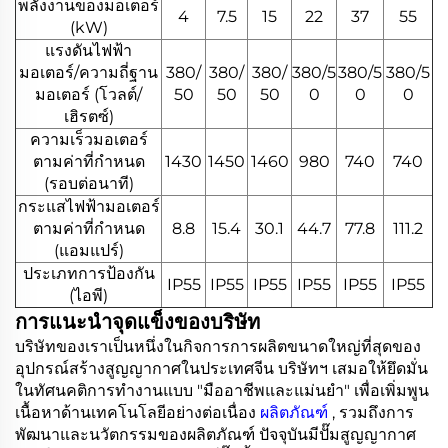
พลังงานของมอเตอร์
4
7.5
15
22
37
55
(kW)
แรงดันไฟฟ้า
มอเตอร์/ความถี่ฐาน
380/
380/
380/
380/5
380/5
380/5
มอเตอร์ (โวลต์/
50
50
50
0
0
0
เฮิรตซ์)
ความเร็วมอเตอร์
ตามค่าที่กำหนด
1430
1450
1460
980
740
740
(รอบต่อนาที)
กระแสไฟฟ้ามอเตอร์
ตามค่าที่กำหนด
8.8
15.4
30.1
44.7
77.8
111.2
(แอมแปร์)
ประเภทการป้องกัน
IP55
IP55
IP55
IP55
IP55
IP55
(ไอพี)
การแนะนำจุดแข็งของบริษัท
บริษัทของเราเป็นหนึ่งในกิจการการผลิตขนาดใหญ่ที่สุดของ
อุปกรณ์สร้างสูญญากาศในประเทศจีน บริษัทฯ เสมอให้ยึดมั่น
ในทัศนคติการทำงานแบบ "มืออาชีพและแม่นยำ" เพื่อเพิ่มพูน
เนื้อหาด้านเทคโนโลยีอย่างต่อเนื่อง
ผลิตภัณฑ์
, รวมถึงการ
พัฒนาและนวัตกรรมของผลิตภัณฑ์ ปัจจุบันมีปั๊มสูญญากาศ