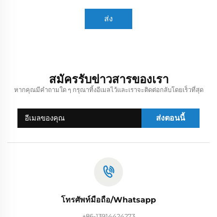
ส่ง
สมัครรับข่าวสารของเรา
หากคุณมีคำถามใด ๆ กรุณาทิ้งอีเมลไว้และเราจะติดต่อกลับโดยเร็วที่สุด
ส่งตอนนี้
โทรศัพท์มือถือ/Whatsapp
+86-13914424273