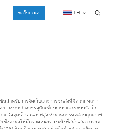
TH
ขอใบเสนอ
ราคา
ูชันสำหรับการจัดเก็บและการขนส่งที่มีความหลาก
่องว่างระหว่างบรรจุภัณฑ์แบบเบาและระบบจัดเก็บ
นจากวัสดุเหล็กคุณภาพสูง ซึ่งผ่านการทดสอบคุณภาพ
สูง ซึ่งส่งผลให้มีความหนาของผนังที่สม่ำเสมอ ความ
ถึง 200 ลิตร จึงเหมาะสมอย่างยิ่งสำหรับการจัดการ