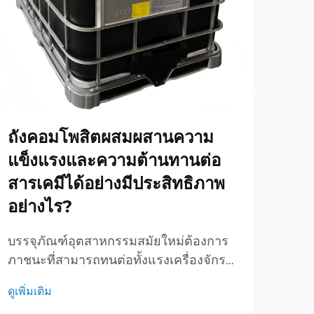
ถังคอมโพสิตผสมผสานความ
ถัง
แข็งแรงและความต้านทานต่อ
วัส
สารเคมีได้อย่างมีประสิทธิภาพ
การจ
อย่างไร?
เกิด
โซลู
บรรจุภัณฑ์อุตสาหกรรมสมัยใหม่ต้องการ
ดูเพิ่
ความ
ภาชนะที่สามารถทนต่อทั้งแรงเครื่องจักร
เวลา
และสารเคมีได้โดยไม่กระทบต่อความ
จัดเ
ดูเพิ่มเติม
สมบูรณ์ของผลิตภัณฑ์ ถังคอมโพสิตจึงก้าว
กว่า..