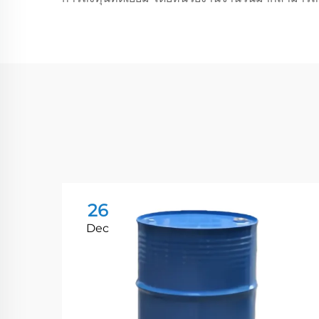
26
Dec