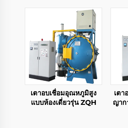
เตาอบเชื่อมอุณหภูมิสูง
เตา
แบบห้องเดี่ยวรุ่น ZQH
ญากา