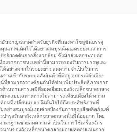
อกอันชาญฉลาดสำหรับธุรกิจที่มองหาโซลูชันบรรจุ
ะรักษาคุณภาพเดิมไว้ได้อย่างสมบูรณ์ตลอดระยะเวลาการ
จจัยกดดันจากสิ่งแวดล้อม ซึ่งมักส่งผลกระทบต่อ
เนื่องจากภาชนะเหล่านี้สามารถรองรับการบรรจุและ
ทุนได้อย่างมากในระยะยาว ลดความจำเป็นในการ
ข้ากับระบบคลังสินค้าที่มีอยู่ อุปกรณ์ลำเลียง
์ที่สามารถวางซ้อนกันได้ช่วยเพิ่มประสิทธิภาพการ
ิการต้านทานสารเคมีที่ยอดเยี่ยมของถังเหล็กขนาดกลาง
ภาชนะแบบเฉพาะทางไม่สามารถเทียบเคียงได้ ความ
อมที่เปลี่ยนแปลง จึงมั่นใจได้ถึงประสิทธิภาพที่
ึมอย่างสมบูรณ์แบบช่วยป้องกันการสูญเสียผลิตภัณฑ์
นการบำรุงรักษาถังเหล็กขนาดกลางนั้นมีน้อยมาก โดย
ารมาตรฐานช่วยลดความจำเป็นในการใช้เครื่องจักร
นที่ยาวนานของถังเหล็กขนาดกลางมอบผลตอบแทนจาก