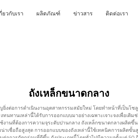
กี่ยวกับเรา
ผลิตภัณฑ์
ข่าวสาร
ติดต่อเรา
ถังเหล็กขนาดกลาง
ญยิ่งต่อการดำเนินงานอุตสาหกรรมสมัยใหม่ โดยทำหน้าที่เป็นโซล
ทนทานเหล่านี้ได้รับการออกแบบมาอย่างเฉพาะเจาะจงเพื่อเติมช
ช้งานที่ต้องการความจุระดับปานกลาง ถังเหล็กขนาดกลางผลิตขึ้
่าเชื่อถือสูงสุด การออกแบบของถังเหล่านี้ใช้เทคนิคการผลิตขั้น
อการกัดกร่อนที่ดีขึ้น ถังประเภทนี้โดยทั่วไปมีความจุตั้งแต่ 50 