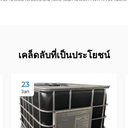
เคล็ดลับที่เป็นประโยชน์
23
Jan