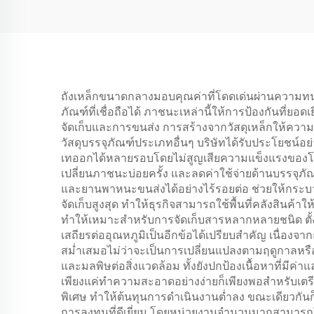
ถังเหล็กขนาดกลางมอบคุณค่าที่โดดเด่นผ่านความทนท
ภัณฑ์ที่เชื่อถือได้ ภาชนะเหล่านี้ให้การป้องกันที่ย
จัดเก็บและการขนส่ง การสร้างจากวัสดุเหล็กให้ควา
วัสดุบรรจุภัณฑ์ประเภทอื่นๆ บริษัทได้รับประโยช
เทออกได้หลายรอบโดยไม่สูญเสียความแข็งแรงของโคร
เปลี่ยนภาชนะบ่อยครั้ง และลดค่าใช้จ่ายด้านบรรจุ
และยานพาหนะขนส่งได้อย่างไร้รอยต่อ ช่วยให้กระบว
จัดเก็บสูงสุด ทำให้ธุรกิจสามารถใช้พื้นที่คลังสินค
ทำให้เหมาะสำหรับการจัดเก็บสารหลากหลายชนิด ตั้
เสถียรต่ออุณหภูมิเป็นอีกข้อได้เปรียบสำคัญ เนื่องจา
สม่ำเสมอไม่ว่าจะเป็นการเปลี่ยนแปลงตามฤดูกาลหรือ
และมลพิษต่อสิ่งแวดล้อม ทั้งยังปกป้องเนื้อหาที่มี
เพียงแค่ทำความสะอาดอย่างง่ายก็เพียงพอสำหรับเตร
พิเศษ ทำให้ต้นทุนการดำเนินงานต่ำลง ขณะเดียวกั
การลงทุนที่ดีเยี่ยม โดยหน่วยงานจำนวนมากสามารถใ