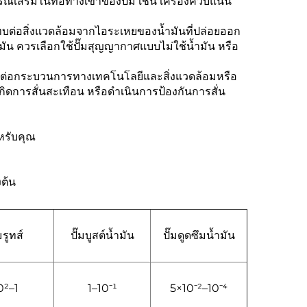
ณ์เสริมในท่อทางเข้าของปั๊ม เช่น เครื่องควบแน่น
ะทบต่อสิ่งแวดล้อมจากไอระเหยของน้ำมันที่ปล่อยออก
น ควรเลือกใช้ปั๊มสุญญากาศแบบไม่ใช้น้ำมัน หรือ
ีผลต่อกระบวนการทางเทคโนโลยีและสิ่งแวดล้อมหรือ
ดการสั่นสะเทือน หรือดำเนินการป้องกันการสั่น
หรับคุณ
งต้น
มรูทส์
ปั๊มบูสต์น้ำมัน
ปั๊มดูดซึมน้ำมัน
0²–1
1–10⁻¹
5×10⁻²–10⁻⁴