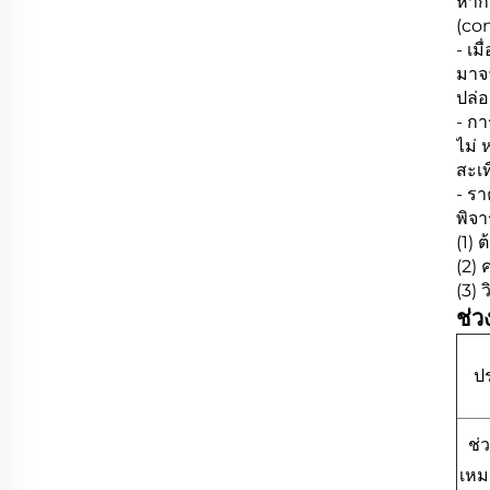
หากก
(con
- เม
มาจ
ปล่
- ก
ไม่ 
สะเ
- รา
พิจา
(1) 
(2) 
(3) 
ช่ว
ป
ช่
เหม