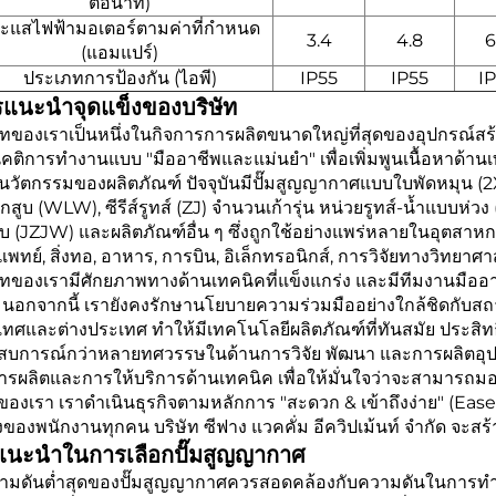
ต่อนาที)
ะแสไฟฟ้ามอเตอร์ตามค่าที่กำหนด
3.4
4.8
6
(แอมแปร์)
ประเภทการป้องกัน (ไอพี)
IP55
IP55
I
แนะนำจุดแข็งของบริษัท
ัทของเราเป็นหนึ่งในกิจการการผลิตขนาดใหญ่ที่สุดของอุปกรณ์สร
คติการทำงานแบบ "มืออาชีพและแม่นยำ" เพื่อเพิ่มพูนเนื้อหาด้านเ
วัตกรรมของผลิตภัณฑ์ ปัจจุบันมีปั๊มสูญญากาศแบบใบพัดหมุน (2X, XD
ลูกสูบ (WLW), ซีรีส์รูทส์ (ZJ) จำนวนเก้ารุ่น หน่วยรูทส์-น้ำแบบห่วง
ูบ (JZJW) และผลิตภัณฑ์อื่น ๆ ซึ่งถูกใช้อย่างแพร่หลายในอุตสา
พทย์, สิ่งทอ, อาหาร, การบิน, อิเล็กทรอนิกส์, การวิจัยทางวิทยาศา
ษัทของเรามีศักยภาพทางด้านเทคนิคที่แข็งแกร่ง และมีทีมงานมือ
นอกจากนี้ เรายังคงรักษานโยบายความร่วมมืออย่างใกล้ชิดกับสถาบ
ทศและต่างประเทศ ทำให้มีเทคโนโลยีผลิตภัณฑ์ที่ทันสมัย ประสิทธ
สบการณ์กว่าหลายทศวรรษในด้านการวิจัย พัฒนา และการผลิตอุป
รผลิตและการให้บริการด้านเทคนิค เพื่อให้มั่นใจว่าจะสามารถมอบ
ของเรา เราดำเนินธุรกิจตามหลักการ "สะดวก & เข้าถึงง่าย" (E
องของพนักงานทุกคน บริษัท ซีฟาง แวคคั่ม อีควิปเม้นท์ จำกัด จะสร
แนะนำในการเลือกปั๊มสูญญากาศ
วามดันต่ำสุดของปั๊มสูญญากาศควรสอดคล้องกับความดันในการท