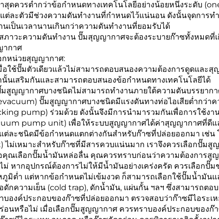
ต่ำสุดควรต่ำกว่าข้อกำหนดทางเทคโนโลยีอย่างน้อยหนึ่งระดับ (o
๊มแต่ละตัวมีช่วงความดันทำงานที่กำหนดไว้แน่นอน ดังนั้นจุดการ
านเป็นเวลานานเกินกว่าความดันทำงานที่ยอมรับได้
นสภาวะความดันทำงาน ปั๊มสุญญากาศจะต้องระบายก๊าซทั้งหมดที่
ญากาศ
ลือกหน่วยสุญญากาศ:
เมื่อใช้ปั๊มตัวเดียวแล้วไม่สามารถตอบสนองความต้องการดูดและสุญญ
่านั้นเสริมกันและสามารถตอบสนองข้อกำหนดทางเทคโนโลยีได้
 ปั๊มสูญญากาศบางชนิดไม่สามารถทำงานภายใต้ความดันบรรยากาศได้
evacuum) ปั๊มสูญญากาศบางชนิดมีแรงดันทางท่อไอเสียต่ำกว่าควา
king pump) ร่วมด้วย ดังนั้นจึงมีการนำมารวมกันเพื่อการใช้งาน ซึ
cuum pump unit) เพื่อให้ระบบสูญญากาศได้ค่าสุญญากาศที่ดีแ
ต่ละชนิดมีข้อกำหนดแตกต่างกันสำหรับก๊าซที่ปล่อยออกมา เช่น โด
t) ไม่เหมาะสำหรับก๊าซที่มีสารควบแน่นมาก เราจึงควรเลือกปั๊ม
ื่อคุณเลือกปั๊มน้ำมันหล่อลื่น คุณควรทราบก่อนว่าความต้องการ
ไม่ หากอุปกรณ์ต้องการไม่ให้มีน้ำมันอย่างเคร่งครัด ควรเลือกปั๊มช
ภูมิต่ำ แต่หากข้อกำหนดไม่เข้มงวด ก็สามารถเลือกใช้ปั๊มน้ำมัน
ท่อดักความเย็น (cold trap), ดักน้ำมัน, แผ่นกั้น ฯลฯ ซึ่งสามา
ราบองค์ประกอบของก๊าซที่ปล่อยออกมา ตรวจสอบว่าก๊าซมีไอระเหยท
ร่อนหรือไม่ เมื่อเลือกปั๊มสูญญากาศ ควรทราบองค์ประกอบของก๊า