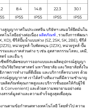
.2
8.4
14.8
22.3
30.1
P55
IP55
IP55
IP55
IP55
้างสูญญากาศในประเทศจีน บริษัทฯ เสมอให้ยึดมั่นใน
ทคโนโลยีอย่างต่อเนื่อง
ผลิตภัณฑ์
, รวมถึงการพัฒนา
), ซีรีส์ปั๊มน้ำแบบห่วง (SZ, 2SK, SK, 2BE), ซีรีส์
 (JZJS), หน่วยรูทส์-ใบพัดหมุน (JZJX), หน่วยรูทส์-ปั๊ม
หกรรมและภาคส่วนต่าง ๆ เช่น อุตสาหกรรมโลหะ, เคมี,
สตร์ และอื่น ๆ
อาชีพที่รับผิดชอบการออกแบบและผลิตอุปกรณ์สูญญา
ันวิจัยวิทยาศาสตร์ มหาวิทยาลัย และวิทยาลัยทั้งใน
ิภาพการทำงานที่ดีเยี่ยม และบริการที่ครบวงจร ด้วย
กรณ์สูญญากาศ เราได้สร้างทีมงานที่มีความชำนาญ
ผลิตภัณฑ์คุณภาพสูงและบริการชั้นยอดให้กับผู้ใช้
ase & Convenient) และด้วยความพยายามอย่างต่อ
้างสรรค์มูลค่าและความสำเร็จสูงสุดเพื่อคุณ
ำงานตามข้อกำหนดทางเทคโนโลยี โดยทั่วไป ความ