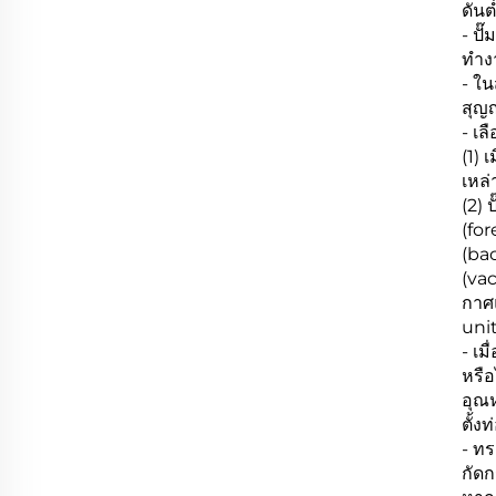
ดัน
- ปั
ทำง
- ใ
สุญ
- เ
(1) 
เหล
(2)
(for
(bac
(va
กาศแ
uni
- เม
หรือ
อุณห
ตั้ง
- ท
กัดก