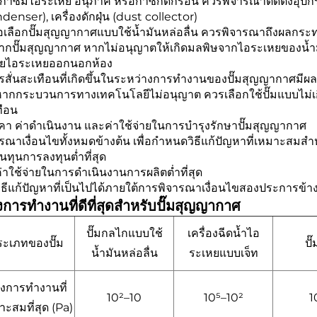
๊าซมีไอระเหย อนุภาค หรือก๊าซกัดกร่อน ควรพิจารณาติดตั้งอุปกร
denser), เครื่องดักฝุ่น (dust collector)
ื่อเลือกปั๊มสุญญากาศแบบใช้น้ำมันหล่อลื่น ควรพิจารณาถึงผลกร
ากปั๊มสุญญากาศ หากไม่อนุญาตให้เกิดมลพิษจากไอระเหยของน้ำมั
อยไอระเหยออกนอกห้อง
ารสั่นสะเทือนที่เกิดขึ้นในระหว่างการทำงานของปั๊มสุญญากาศม
หากกระบวนการทางเทคโนโลยีไม่อนุญาต ควรเลือกใช้ปั๊มแบบไม่เกิ
ทือน
คา ค่าดำเนินงาน และค่าใช้จ่ายในการบำรุงรักษาปั๊มสุญญากาศ
รณาเงื่อนไขทั้งหมดข้างต้น เพื่อกำหนดวิธีแก้ปัญหาที่เหมาะสมสำ
ต้นทุนการลงทุนต่ำที่สุด
ค่าใช้จ่ายในการดำเนินงานการผลิตต่ำที่สุด
วิธีแก้ปัญหาที่เป็นไปได้ภายใต้การพิจารณาเงื่อนไขสองประการข้า
งการทำงานที่ดีที่สุดสำหรับปั๊มสุญญากาศ
ปั๊มกลไกแบบใช้
เครื่องฉีดน้ำไอ
ระเภทของปั๊ม
ปั๊
น้ำมันหล่อลื่น
ระเหยแบบเจ็ท
วงการทำงานที่
10²–10
10⁵–10²
1
าะสมที่สุด (Pa)