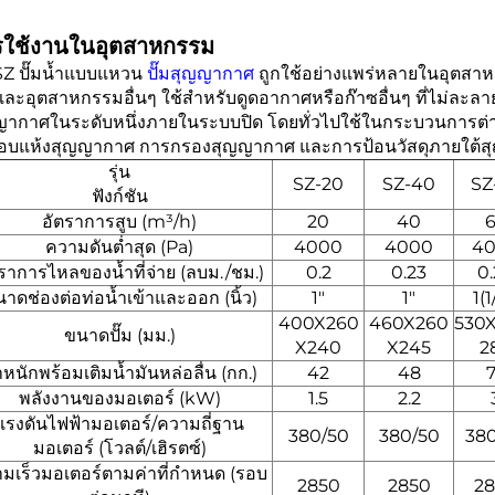
รใช้งานในอุตสาหกรรม
 SZ ปั๊มน้ำแบบแหวน
ปั๊มสุญญากาศ
ถูกใช้อย่างแพร่หลายในอุตสาหก
ละอุตสาหกรรมอื่นๆ ใช้สำหรับดูดอากาศหรือก๊าซอื่นๆ ที่ไม่ละลาย
ญากาศในระดับหนึ่งภายในระบบปิด โดยทั่วไปใช้ในกระบวนการต่
อบแห้งสุญญากาศ การกรองสุญญากาศ และการป้อนวัสดุภายใต้
รุ่น
SZ-20
SZ-40
SZ
ฟังก์ชัน
อัตราการสูบ (m³/h)
20
40
ความดันต่ำสุด (Pa)
4000
4000
4
ราการไหลของน้ำที่จ่าย (ลบม./ชม.)
0.2
0.23
0
าดช่องต่อท่อน้ำเข้าและออก (นิ้ว)
1"
1"
1(1
400X260
460X260
530
ขนาดปั๊ม (มม.)
X240
X245
2
ำหนักพร้อมเติมน้ำมันหล่อลื่น (กก.)
42
48
พลังงานของมอเตอร์ (kW)
1.5
2.2
แรงดันไฟฟ้ามอเตอร์/ความถี่ฐาน
380/50
380/50
38
มอเตอร์ (โวลต์/เฮิรตซ์)
มเร็วมอเตอร์ตามค่าที่กำหนด (รอบ
2850
2850
2