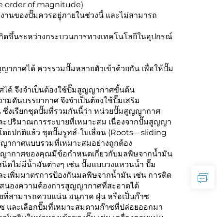
ne order of magnitude)
ทำงานของปั๊มควรอยู่ภายในช่วงนี้ และไม่สามารถ
เกิดขึ้นระหว่างกระบวนการทางเทคโนโลยีในอุปกรณ์
ากาศได้ ควรรวมปั๊มหลายตัวเข้าด้วยกัน เพื่อให้ปั๊ม
 จึงจำเป็นต้องใช้ปั๊มสูญญากาศขั้นต้น
มดันบรรยากาศ จึงจำเป็นต้องใช้ปั๊มเสริม
่งเรียกชุดปั๊มที่รวมกันนี้ว่า หน่วยปั๊มสูญญากาศ
ละปริมาณการระบายที่เหมาะสม เนื่องจากปั๊มสูญญา
ยปกติแล้ว ชุดปั๊มรูทส์-ใบเลื่อน (Roots—sliding
สูญญากาศแบบรวมที่เหมาะสมอย่างถูกต้อง
สูญญากาศของคุณมีข้อกำหนดเกี่ยวกับมลพิษจากน้ำมัน
นิดไม่มีน้ำมันต่างๆ เช่น ปั๊มแบบวงแหวนน้ำ ปั๊ม
และเพิ่มมาตรการป้องกันมลพิษจากน้ำมัน เช่น การติด
รถตอบสนองความต้องการสูญญากาศที่สะอาดได้
ี่สามารถควบแน่น อนุภาค ฝุ่น หรือเป็นก๊าซ
ซ และเลือกปั๊มที่เหมาะสมตามก๊าซที่ปล่อยออกมา