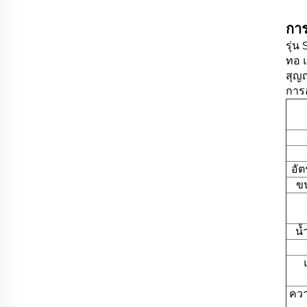
กา
รุ่น
ทอ แ
สุญ
การ
อัต
ขน
น้
ควา