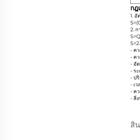
กฎแ
1. อ
S=(
2. ก
S=Q
S=2
- คว
- คว
- อั
- ระ
- ป
- เว
- ค
- สิ
สิ