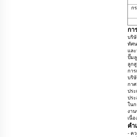
กร
การ
บริษ
ทัศน
และน
ปั๊ม
ลูกส
การแ
บริ
กาศ 
ประเ
ประ
ในกา
งาน
เนื่
คำ
- ค