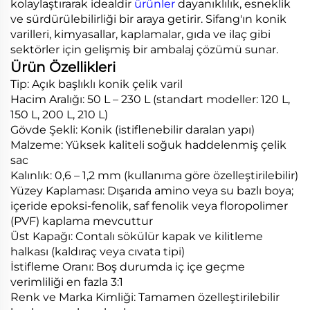
kolaylaştırarak idealdir
ürünler
dayanıklılık, esneklik
ve sürdürülebilirliği bir araya getirir. Sifang'ın konik
varilleri, kimyasallar, kaplamalar, gıda ve ilaç gibi
sektörler için gelişmiş bir ambalaj çözümü sunar.
Ürün Özellikleri
Tip: Açık başlıklı konik çelik varil
Hacim Aralığı: 50 L – 230 L (standart modeller: 120 L,
150 L, 200 L, 210 L)
Gövde Şekli: Konik (istiflenebilir daralan yapı)
Malzeme: Yüksek kaliteli soğuk haddelenmiş çelik
sac
Kalınlık: 0,6 – 1,2 mm (kullanıma göre özelleştirilebilir)
Yüzey Kaplaması: Dışarıda amino veya su bazlı boya;
içeride epoksi-fenolik, saf fenolik veya floropolimer
(PVF) kaplama mevcuttur
Üst Kapağı: Contalı sökülür kapak ve kilitleme
halkası (kaldıraç veya cıvata tipi)
İstifleme Oranı: Boş durumda iç içe geçme
verimliliği en fazla 3:1
Renk ve Marka Kimliği: Tamamen özelleştirilebilir