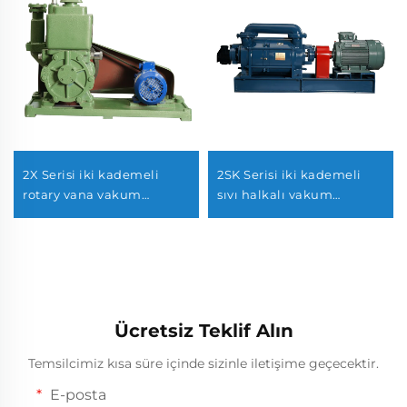
2X Serisi iki kademeli
2SK Serisi iki kademeli
rotary vana vakum
sıvı halkalı vakum
pompaları-8
pompaları-12
Ücretsiz Teklif Alın
Temsilcimiz kısa süre içinde sizinle iletişime geçecektir.
E-posta