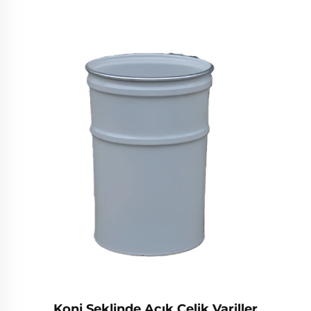
Koni Şeklinde Açık Çelik Variller