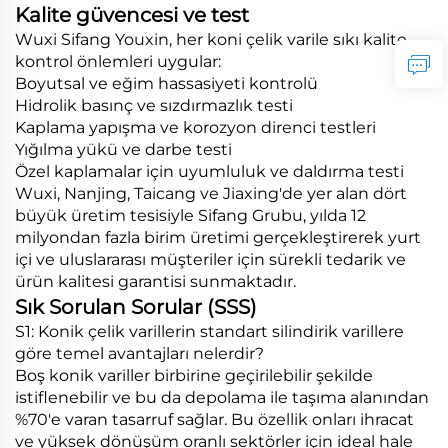
Kalite güvencesi ve test
Wuxi Sifang Youxin, her koni çelik varile sıkı kalite
kontrol önlemleri uygular:
Boyutsal ve eğim hassasiyeti kontrolü
Hidrolik basınç ve sızdırmazlık testi
Kaplama yapışma ve korozyon direnci testleri
Yığılma yükü ve darbe testi
Özel kaplamalar için uyumluluk ve daldırma testi
Wuxi, Nanjing, Taicang ve Jiaxing'de yer alan dört
büyük üretim tesisiyle Sifang Grubu, yılda 12
milyondan fazla birim üretimi gerçekleştirerek yurt
içi ve uluslararası müşteriler için sürekli tedarik ve
ürün kalitesi garantisi sunmaktadır.
Sık Sorulan Sorular (SSS)
S1: Konik çelik varillerin standart silindirik varillere
göre temel avantajları nelerdir?
Boş konik variller birbirine geçirilebilir şekilde
istiflenebilir ve bu da depolama ile taşıma alanından
%70'e varan tasarruf sağlar. Bu özellik onları ihracat
ve yüksek dönüşüm oranlı sektörler için ideal hale