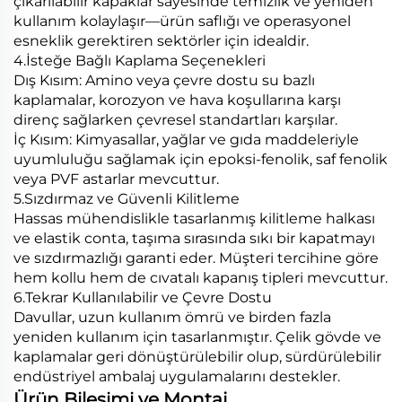
çıkarılabilir kapaklar sayesinde temizlik ve yeniden
kullanım kolaylaşır—ürün saflığı ve operasyonel
esneklik gerektiren sektörler için idealdir.
4.İsteğe Bağlı Kaplama Seçenekleri
Dış Kısım: Amino veya çevre dostu su bazlı
kaplamalar, korozyon ve hava koşullarına karşı
direnç sağlarken çevresel standartları karşılar.
İç Kısım: Kimyasallar, yağlar ve gıda maddeleriyle
uyumluluğu sağlamak için epoksi-fenolik, saf fenolik
veya PVF astarlar mevcuttur.
5.Sızdırmaz ve Güvenli Kilitleme
Hassas mühendislikle tasarlanmış kilitleme halkası
ve elastik conta, taşıma sırasında sıkı bir kapatmayı
ve sızdırmazlığı garanti eder. Müşteri tercihine göre
hem kollu hem de cıvatalı kapanış tipleri mevcuttur.
6.Tekrar Kullanılabilir ve Çevre Dostu
Davullar, uzun kullanım ömrü ve birden fazla
yeniden kullanım için tasarlanmıştır. Çelik gövde ve
kaplamalar geri dönüştürülebilir olup, sürdürülebilir
endüstriyel ambalaj uygulamalarını destekler.
Ürün Bileşimi ve Montaj