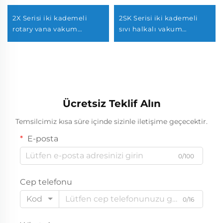
2X Serisi iki kademeli
2SK Serisi iki kademeli
rotary vana vakum
sıvı halkalı vakum
pompaları-8
pompaları-12
Ücretsiz Teklif Alın
Temsilcimiz kısa süre içinde sizinle iletişime geçecektir.
E-posta
0/100
Cep telefonu
Kod
0/16