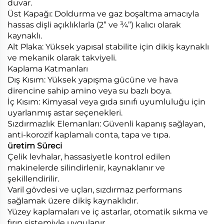
duvar.
Üst Kapağı: Doldurma ve gaz boşaltma amacıyla
hassas dişli açıklıklarla (2” ve ¾”) kalıcı olarak
kaynaklı.
Alt Plaka: Yüksek yapısal stabilite için dikiş kaynaklı
ve mekanik olarak takviyeli.
Kaplama Katmanları
Dış Kısım: Yüksek yapışma gücüne ve hava
direncine sahip amino veya su bazlı boya.
İç Kısım: Kimyasal veya gıda sınıfı uyumluluğu için
uyarlanmış astar seçenekleri.
Sızdırmazlık Elemanları: Güvenli kapanış sağlayan,
anti-korozif kaplamalı conta, tapa ve tıpa.
üretim Süreci
Çelik levhalar, hassasiyetle kontrol edilen
makinelerde silindirlenir, kaynaklanır ve
şekillendirilir.
Varil gövdesi ve uçları, sızdırmaz performans
sağlamak üzere dikiş kaynaklıdır.
Yüzey kaplamaları ve iç astarlar, otomatik sıkma ve
fırın sistemiyle uygulanır.