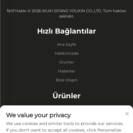
Telif Hakkı © 2026 WUXI SIFANG YOUXIN CO.,LTD. Tüm hakları
saklıdır.
Hızlı Bağlantılar
Ana Sayfa
Hakkımızda
Ürünler
Haberler
Bize Ulaşın
Ürünler
Variller
We value your privacy
Boşluk Pompası
We use cookies and similar tools to provide our services.
Vakum Fırınları
If you don't want to accept all cookies, click Personalize