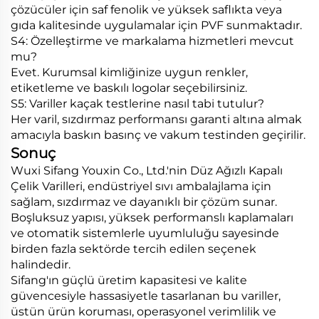
çözücüler için saf fenolik ve yüksek saflıkta veya
gıda kalitesinde uygulamalar için PVF sunmaktadır.
S4: Özelleştirme ve markalama hizmetleri mevcut
mu?
Evet. Kurumsal kimliğinize uygun renkler,
etiketleme ve baskılı logolar seçebilirsiniz.
S5: Variller kaçak testlerine nasıl tabi tutulur?
Her varil, sızdırmaz performansı garanti altına almak
amacıyla baskın basınç ve vakum testinden geçirilir.
Sonuç
Wuxi Sifang Youxin Co., Ltd.'nin Düz Ağızlı Kapalı
Çelik Varilleri, endüstriyel sıvı ambalajlama için
sağlam, sızdırmaz ve dayanıklı bir çözüm sunar.
Boşluksuz yapısı, yüksek performanslı kaplamaları
ve otomatik sistemlerle uyumluluğu sayesinde
birden fazla sektörde tercih edilen seçenek
halindedir.
Sifang'ın güçlü üretim kapasitesi ve kalite
güvencesiyle hassasiyetle tasarlanan bu variller,
üstün ürün koruması, operasyonel verimlilik ve