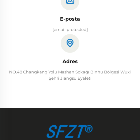
E-posta
[email protected]
Adres
NO.48 Changkang Yolu Mashan Sokağı Binhu Bölgesi Wuxi
Şehri Jiangsu Eyaleti