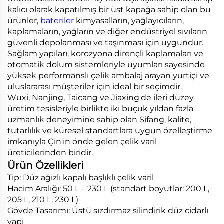
kalıcı olarak kapatılmış bir üst kapağa sahip olan bu
ürünler,
bateriler
kimyasalların, yağlayıcıların,
kaplamaların, yağların ve diğer endüstriyel sıvıların
güvenli depolanması ve taşınması için uygundur.
Sağlam yapıları, korozyona dirençli kaplamaları ve
otomatik dolum sistemleriyle uyumları sayesinde
yüksek performanslı çelik ambalaj arayan yurtiçi ve
uluslararası müşteriler için ideal bir seçimdir.
Wuxi, Nanjing, Taicang ve Jiaxing'de ileri düzey
üretim tesisleriyle birlikte iki buçuk yıldan fazla
uzmanlık deneyimine sahip olan Sifang, kalite,
tutarlılık ve küresel standartlara uygun özelleştirme
imkanıyla Çin'in önde gelen çelik varil
üreticilerinden biridir.
Ürün Özellikleri
Tip: Düz ağızlı kapalı başlıklı çelik varil
Hacim Aralığı: 50 L – 230 L (standart boyutlar: 200 L,
205 L, 210 L, 230 L)
Gövde Tasarımı: Üstü sızdırmaz silindirik düz cidarlı
yapı