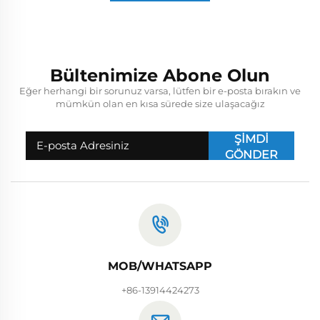
Bültenimize Abone Olun
Eğer herhangi bir sorunuz varsa, lütfen bir e-posta bırakın ve
mümkün olan en kısa sürede size ulaşacağız
ŞİMDİ
GÖNDER
MOB/WHATSAPP
+86-13914424273