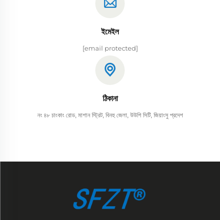
ইমেইল
[email protected]
ঠিকানা
নং ৪৮ চাংকাং রোড, মাশান স্ট্রিট, বিনহু জেলা, উউশি সিটি, জিয়াংসু প্রদেশ