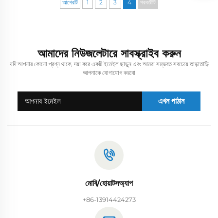
আগেরটি
1
2
3
4
পরবর্তীটি
আমাদের নিউজলেটারে সাবস্ক্রাইব করুন
যদি আপনার কোনো প্রশ্ন থাকে, দয়া করে একটি ইমেইল ছাড়ুন এবং আমরা সম্ভবত সবচেয়ে তাড়াতাড়ি
আপনাকে যোগাযোগ করবো
এখন পাঠান
মোবি/হোয়াটসঅ্যাপ
+86-13914424273