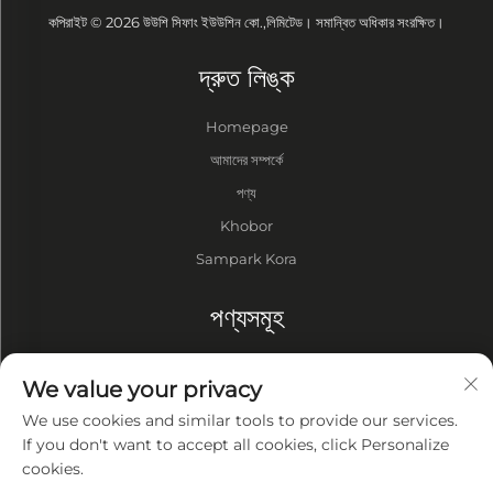
কপিরাইট © 2026 উউশি সিফাং ইউউশিন কো.,লিমিটেড। সমান্বিত অধিকার সংরক্ষিত।
দ্রুত লিঙ্ক
Homepage
আমাদের সম্পর্কে
পণ্য
Khobor
Sampark Kora
পণ্যসমূহ
ড্রাম
We value your privacy
ভ্যাকুয়াম পাম্প
We use cookies and similar tools to provide our services.
ভ্যাকুয়াম ফার্নেস
If you don't want to accept all cookies, click Personalize
cookies.
গোপনীয়তা