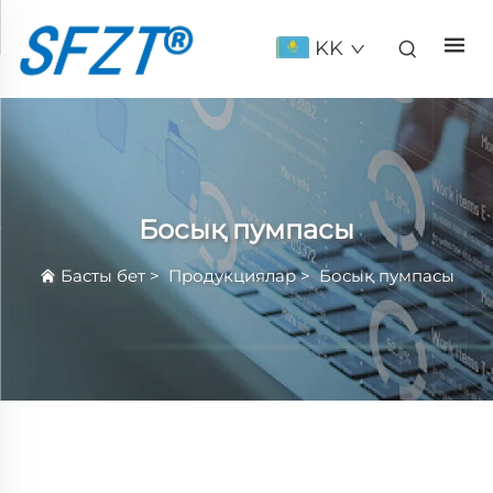
KK
Босық пумпасы
Басты бет
>
Продукциялар
>
Босық пумпасы