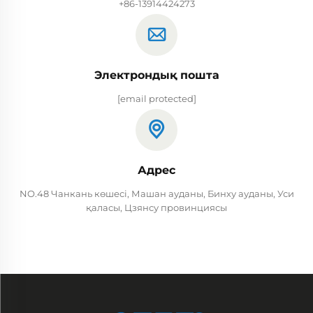
+86-13914424273
Электрондық пошта
[email protected]
Адрес
NO.48 Чанкань көшесі, Машан ауданы, Бинху ауданы, Уси
қаласы, Цзянсу провинциясы