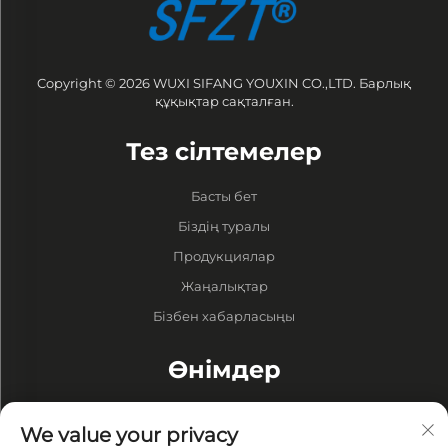
Copyright © 2026 WUXI SIFANG YOUXIN CO.,LTD. Барлық
құқықтар сақталған.
Тез сілтемелер
Басты бет
Біздің туралы
Продукциялар
Жаңалықтар
Бізбен хабарласыңы
Өнімдер
Барабандар
We value your privacy
Вакуумдық Сорғы