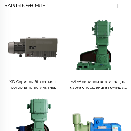
БАРЛЫҚ ӨНІМДЕР
XD Сериясы бір сатылы
WLW сериясы вертикальды
роторлы пластинкалы
құрғақ поршенді вакуумдық
вакуумдық сорғылар-040
сорғылар-70B