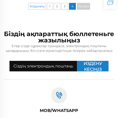
Алдыңғы
1
2
3
4
Келесі
Біздің ақпараттық бюллетеньге
жазылыңыз
Егер сізде сұрақтар туындаса, электрондық поштаны
қалдырыңыз, біз сізге мүмкіндігінше тезірек хабарласамыз
ИЗДЕНУ
КЕСІҢІЗ
MOB/WHATSAPP