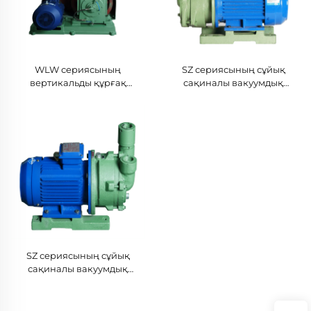
WLW сериясының
SZ сериясының сұйық
вертикальды құрғақ
сақиналы вакуумдық
поршенді вакуумдық
сорғылары-040
сорғылары-150B
SZ сериясының сұйық
сақиналы вакуумдық
сорғылары-063