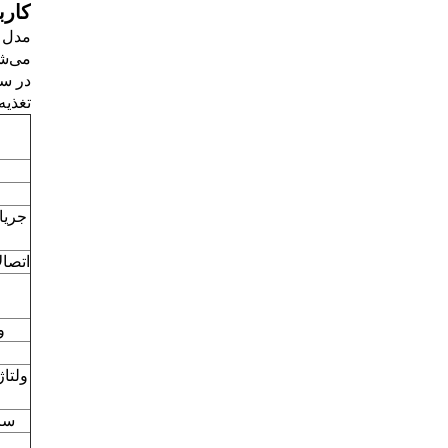
کارب
مدل پ
می‌شو
در سی
تغذیه
جریا
اتصال
و
ولتاژ
سرع