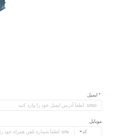
ایمیل
0/100
موبایل
کد
0/16