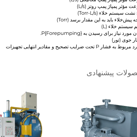
ت مؤثر پمپاژ پمپ روتز (L/s)
نشت سیستم خلاء (Torr-L/s)
 پیش‌خلاء باید به این مقدار برسد (Torr)
 سیستم خلاء (L)
مورد نیاز برای رسیدن به P{Forepumping}.
ر جوی (تور)
 به فشار P تحت ضرایب تصحیح و مقادیر انتهایی تجهیزات
ولات پیشنهادی