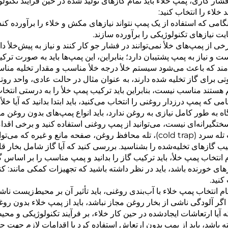
فشار کاری، پمپ خلاء باید تمام گازهای تولید شده در حین فرآیند تکنولو
د خلاء را انتخاب کنید:
هنگامی که استفاده از یک پمپ نتواند نیازهای مکش و خلاء را برآورده کند
ایت نیازهای تکنولوژیکی را برآورده سازند.
 برخی از پمپ‌های خلأ نمی‌توانند در فشار جو کار کنند و نیاز به پیش‌خلأ د
ت و نیاز به پمپ پشتیبان دارد؛ بنابراین، این پمپ‌ها باید به صورت تر
مند که باعث می‌شود سیستم خلأ درجه خلأ مناسب و مقدار تخلیه مناسبی
تی برای گاز تخلیه شده دارند، به عنوان مثال در حالت عادی، واحد روت
 هستند مناسب نیست، بنابراین باید ترکیب پمپ خلأ را به درستی انتخاب
امی که پمپ درزدار روغنی را انتخاب می‌کنید، باید ابتدا بدانید که آیا
ه به طور کامل نیازی به روغن ندارد، باید انواع پمپ‌های بدون روغن مان
سختگیرانه‌ای نیست، می‌توانید از پمپ روغنی استفاده کنید و برخی اقدا
فظ روغن، صفحه مانع و غیره که می‌تواند به نیازهای خلأ تمیز دست یابد.
یب گازهای تخلیه‌شده را بشناسید. بررسی کنید که آیا گاز شامل بخار قاب
 انتخاب پمپ خلأ، باید ترکیب گاز را بدانید و پمپ مناسب را بر اساس گ
زهای خورنده باشد، باید در نظر داشته باشید که تجهیزات کمکی مانند: کن
نید.
ام انتخاب پمپ خلاء با آب‌بندی روغنی، باید تأثیر آن بر محیط‌زیست نا
اگر آلودگی ناشی از بخار روغن مجاز نباشد، باید از پمپ خلاء بدون روغن 
که آیا ارتعاشات ایجادشده در حین کار خلاء، بر فرآیند تکنولوژیکی و محیط
ه باشد، باید از پمپ بدون ارتعاش استفاده کرد یا اقدامات لازم جهت ج