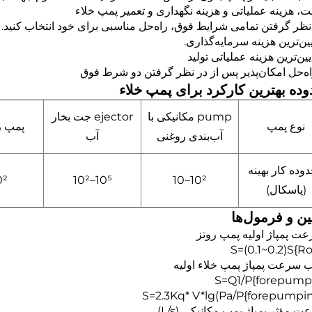
ت، هزینه عملیاتی و هزینه نگهداری و تعمیر پمپ خلاء
 نظر گرفتن تمامی شرایط فوق، راه‌حل مناسبی برای خود انتخاب کنید.
ده بهترین کارکرد برای پمپ خلاء
pump مکانیکی با
ejector جت بخار
نوع پمپ
پمپ ر
آب‌بندی روغنی
آب
وده کار بهینه
²–1
10⁵–10²
10²–10
(پاسکال)
ین و فرمول‌ها
S=(0.1~0.2)S{Ro
ب سرعت پمپاژ پمپ خلاء اولیه
S=Q1/P{forepump
S=2.3Kq* V*lg(Pa/P{forepumpin
ت مؤثر پمپاژ پمپ مکانیکی (L/s)