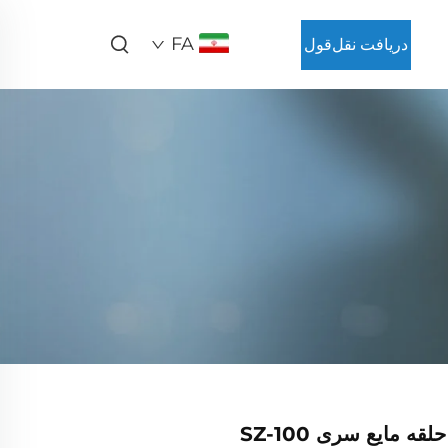
FA
دریافت نقل‌قول
قه مایع سری SZ-100