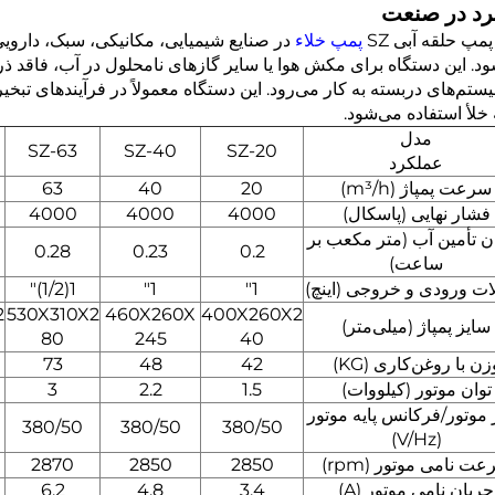
رد در صنعت
مپ حلقه آبی SZ
پمپ خلاء
در صنایع شیمیایی، مکانیکی، سبک، دارویی
د. این دستگاه برای مکش هوا یا سایر گازهای نامحلول در آب، فاقد ذر
ستم‌های دربسته به کار می‌رود. این دستگاه معمولاً در فرآیندهای تبخی
 خلأ استفاده می‌شود.
مدل
SZ-63
SZ-40
SZ-20
عملکرد
سرعت پمپاژ (m³/h)
20
40
63
فشار نهایی (پاسکال)
4000
4000
4000
ن تأمین آب (متر مکعب بر
0.28
0.23
0.2
ساعت)
ات ورودی و خروجی (اینچ)
1"
1"
1(1/2)"
2
530X310X2
460X260X
400X260X2
سایز پمپاژ (میلی‌متر)
80
245
40
زن با روغن‌کاری (KG)
42
48
73
توان موتور (کیلووات)
1.5
2.2
3
 موتور/فرکانس پایه موتور
380/50
380/50
380/50
(V/Hz)
ت نامی موتور (rpm)
2850
2850
2870
جریان نامی موتور (A)
3.4
4.8
6.2