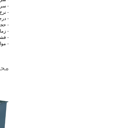
- سرع
- نرخ 
- درجه
- حجم
- زمان 
- فشا
- موارد مربوط
محص