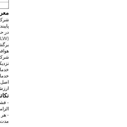
معرف
شرکت 
پایبن
هوافض
شرکت 
نزدیک
خدمات
خدمات
اصل خ
ارزش 
نکات
- فشا
الزام
- هر 
مدت ط