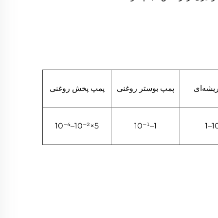
یشه‌ای
پمپ بوستر روغنی
پمپ پخش روغنی
5×10⁻²–10⁻⁴
1–10⁻¹
10