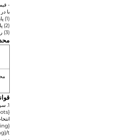
- قیم
با در
(1) پایین‌ترین هزینه سرمایه‌گذاری.
(2) پایین‌ترین هزینه عملیاتی تولید
(3) راه‌حل امکان‌پذیر پس از در نظر گرفتن دو شرط فوق
محدو
محد
قوان
1. سرعت پمپاژ اولیه پمپ روتز
ots}
انتخا
ing}
g}/t
- سرع