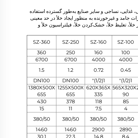
، غذایی، نساجی و سایر صنایع به‌طور گسترده استفاده
ات جامد و غیرخورنده به منظور ایجاد خلأ در حد معینی
ر خلأ، تغلیظ خلأ، خشک‌کردن خلأ، فیلتراسیون خلأ و
SZ-360
SZ-250
SZ-160
SZ-100
360
250
160
100
6700
6700
4000
4000
1.5
1.2
0.72
0.45
DN100
DN100
1(1/2)"
1(1/2)"
1380X500X
1255X500X
620X365X
565X320X
655
655
335
90
430
378
118
85
15
11
7.5
4
380/50
380/50
380/50
380/50
1460
1460
2900
2890
30.1
22.3
14.8
8.4