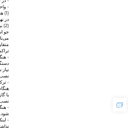
- در 
- واح
(1) 
در نه
(2)
جو اس
می‌نا
متفاو
تراکم
- هنگ
دستگا
نیاز 
نصب تله سرد (cold trap)، تله محا
- ترک
هنگام
یا گا
نصب ک
- هنگ
شود. 
- این
نداشت