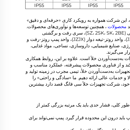
IP55
IP55
IP55
IP55
. این شرکت همواره به رویکرد کاری «حرفه‌ای و دقیق»
د
محصولات
، همچنین توسعه‌ها و نوآوری‌های محصولات.
در حال حاضر، پمپ‌های خلاء از سری تیغه‌ای دوار (2X، XD)، سری حلقه آبی (SZ، 2SK، SK، 2BE)، سری رفت و برگشتی
(WLW)، سری روتز (ZJ) با نه اندازه مختلف، واحدهای روتز-حلقه آبی (JZJS)، واحد روتز-تیغه دوار (JZJX)، واحد پمپ روتز-رفت و
 متالورژی، صنایع شیمیایی، داروسازی، نساجی، مواد غذایی،
ر می‌گیرند.
به‌دست‌آوردن خلأ است. علاوه بر این، روابط همکاری
‌کند و از فناوری محصولات پیشرفته، عملکرد مناسب و
جهیزات به‌دست‌آوردن خلأ، تیمی مجرب در زمینه تولید و
لا و خدمات عالی ارائه دهیم. ما «سادگی و راحتی» را
 خود، شرکت تجهیزات خلأ سی فانگ قصد دارد بیشترین
طور کلی، فشار حدی باید یک مرتبه بزرگی کمتر از
ید درون این محدوده قرار گیرد. پمپ نمی‌تواند برای