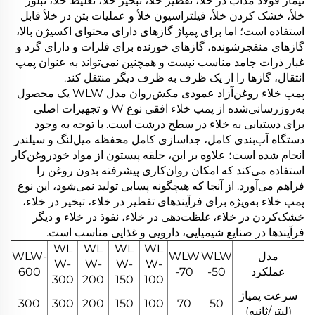
تیمار فولاد مذاب در خلأ، تقطیر خلأ، تبخیر خلأ، تغلیظ خلأ، تبلور
خلأ، خشک کردن خلأ، فیلتراسیون خلأ و عملیات بتن در خلأ قابل
استفاده است؛ اما برای پمپاژ گازهای دارای محتوای اکسیژن بالا،
گازهای منفجرشونده، گازهای خورنده برای فلزات و دارای گرد و
غبار ذرات جامد مناسب نیست و همچنین نمی‌تواند به عنوان پمپ
انتقال، گازها را از یک ظرف به ظرف دیگر منتقل کند.
پمپ خلاء روغن‌آزاد عمودی مکش‌روان مدل WLW یک محصول
به‌روزرسانی‌شده از پمپ خلاء افقی نوع W و تجهیزات اصلی
برای دستیابی به خلاء در سطح درشت است. با توجه به وجود
دستگاه آب‌بندی کامل، جداسازی کامل محفظه میل‌لنگ و سیلندر
انجام شده است؛ علاوه بر این، حلقه پیستون از مواد خودروغن‌کار
استفاده می‌کند که امکان روان‌کاری پیشرفته بدون روغن را
فراهم می‌آورد. از آنجا که هیچگونه پسابی تولید نمی‌شود، این نوع
پمپ خلاء به‌ویژه برای فرآیندهای تقطیر در خلاء، تبخیر در خلاء،
خشک‌کردن در خلاء، غلظت‌دهی در خلاء، نفوذ در خلاء و دیگر
فرآیندها در صنایع شیمیایی، دارویی و غذایی مناسب است.
WL
WL
WL
WL
مدل
WLW
WLW
WLW-
W-
W-
W-
W-
عملکرد
-50
-70
600
300
200
150
100
سرعت پمپاژ
300
300
200
150
100
70
50
(لیتر/ثانیه)