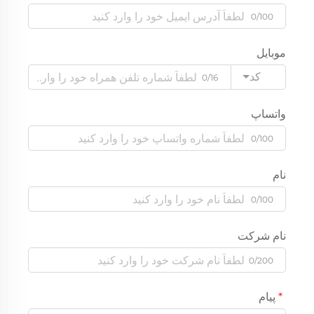
0/100
موبایل
کد
0/16
واتساپ
0/100
نام
0/100
نام شرکت
0/200
پیام