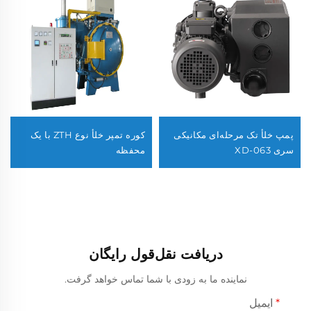
پمپ خلأ تک مرحله‌ای مکانیکی
کوره تمپر خلأ نوع ZTH با یک
سری XD-063
محفظه
دریافت نقل‌قول رایگان
نماینده ما به زودی با شما تماس خواهد گرفت.
ایمیل