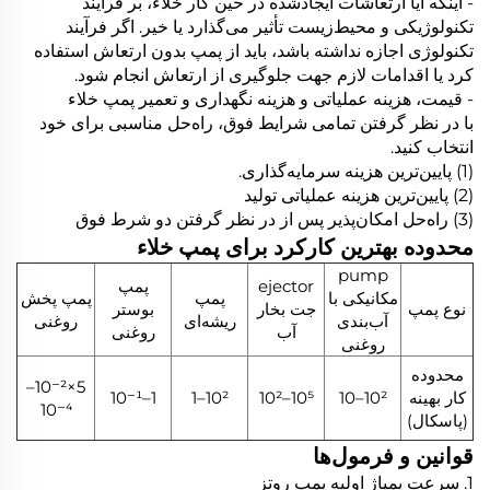
- اینکه آیا ارتعاشات ایجادشده در حین کار خلاء، بر فرآیند
تکنولوژیکی و محیط‌زیست تأثیر می‌گذارد یا خیر. اگر فرآیند
تکنولوژی اجازه نداشته باشد، باید از پمپ بدون ارتعاش استفاده
کرد یا اقدامات لازم جهت جلوگیری از ارتعاش انجام شود.
- قیمت، هزینه عملیاتی و هزینه نگهداری و تعمیر پمپ خلاء
با در نظر گرفتن تمامی شرایط فوق، راه‌حل مناسبی برای خود
انتخاب کنید.
(1) پایین‌ترین هزینه سرمایه‌گذاری.
(2) پایین‌ترین هزینه عملیاتی تولید
(3) راه‌حل امکان‌پذیر پس از در نظر گرفتن دو شرط فوق
محدوده بهترین کارکرد برای پمپ خلاء
pump
ejector
پمپ
مکانیکی با
پمپ
پمپ پخش
نوع پمپ
جت بخار
بوستر
آب‌بندی
ریشه‌ای
روغنی
آب
روغنی
روغنی
محدوده
5×10⁻²–
کار بهینه
10²–10
10⁵–10²
10²–1
1–10⁻¹
10⁻⁴
(پاسکال)
قوانین و فرمول‌ها
1. سرعت پمپاژ اولیه پمپ روتز