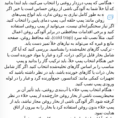
- هنگامی که پمپ درزدار روغنی را انتخاب می‌کنید، باید ابتدا بدانید
که آیا خلأ شما به آلودگی ناشی از روغن حساس است یا خیر. اگر
دستگاه به طور کامل نیازی به روغن ندارد، باید انواع پمپ‌های
بدون روغن مانند: پمپ حلقه آبی، پمپ دمای پایین را انتخاب کنید.
اگر نیاز سختگیرانه‌ای نیست، می‌توانید از پمپ روغنی استفاده
کنید و برخی اقدامات محافظتی در برابر آلودگی روغن اعمال
کنید، مثلاً نصب تله سرد (cold trap)، تله محافظ روغن، صفحه
مانع و غیره که می‌تواند به نیازهای خلأ تمیز دست یابد.
- ترکیب گازهای تخلیه‌شده را بشناسید. بررسی کنید که آیا گاز
شامل بخار قابل تراکم، ذرات، گرد و غبار یا مواد خورنده است یا
خیر. هنگام انتخاب پمپ خلأ، باید ترکیب گاز را بدانید و پمپ
مناسب را بر اساس گازهای تخلیه‌شده انتخاب کنید. اگر گاز شامل
بخار، ذرات یا گازهای خورنده باشد، باید در نظر داشته باشید که
تجهیزات کمکی مانند: کندانسور، جمع‌آورنده گرد و غبار را در لوله
ورودی پمپ نصب کنید.
- هنگام انتخاب پمپ خلاء با آب‌بندی روغنی، باید تأثیر آن بر
محیط‌زیست ناشی از بخار روغن خارج‌شده از پمپ خلاء در نظر
گرفته شود. اگر آلودگی ناشی از بخار روغن مجاز نباشد، باید از
پمپ خلاء بدون روغن استفاده کرد یا بخار را به بیرون از اتاق
هدایت نمود.