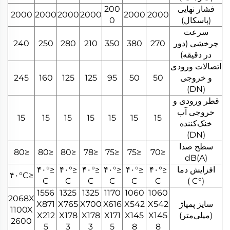
فشار نهایی
200
2000
2000
2000
2000
2000
2000
(پاسکال)
0
سرعت
چرخشی (دور
270
380
350
210
280
250
240
در دقیقه)
اتصالات ورودی
و خروجی
50
50
95
125
125
160
245
(DN)
قطر ورودی و
خروجی آب
15
15
15
15
15
15
15
خنک‌کننده
(DN)
سطح صدا
≤80
≤80
≤80
≤78
≤75
≤75
≤70
dB(A)
افزایش دما
≤۴۰°
≤۴۰°
≤۴۰°
≤۴۰°
≤۴۰°
≤۴۰°
≤۴۰°C
C
C
C
C
C
C
(°C )
1556
1325
1325
1170
1060
1060
2068X
سایز پمپاژ
X542
X542
X616
X700
X765
X871
1100X
(میلی‌متر)
X145
X145
X171
X178
X178
X212
2600
5
3
3
5
8
8