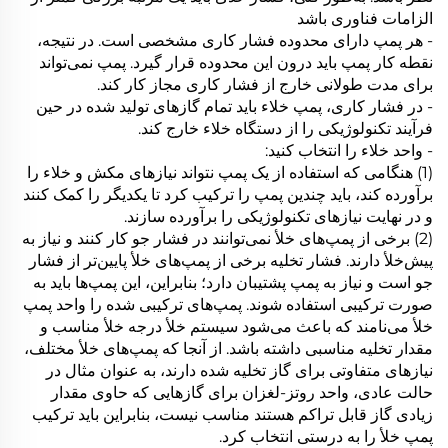
الزامات فناوری باشد
- هر پمپ دارای محدوده فشار کاری مشخصی است. در نتیجه،
نقطه کار پمپ باید درون این محدوده قرار گیرد. پمپ نمی‌تواند
برای مدت طولانی خارج از فشار کاری مجاز کار کند.
- در فشار کاری، پمپ خلاء باید تمام گازهای تولید شده در حین
فرآیند تکنولوژیکی را از دستگاه خلاء خارج کند.
- واحد خلاء را انتخاب کنید:
(1) هنگامی که استفاده از یک پمپ نتواند نیازهای مکش و خلاء را
برآورده کند، باید چندین پمپ را ترکیب کرد تا یکدیگر را کمک کنند
و در نهایت نیازهای تکنولوژیکی را برآورده سازند.
(2) برخی از پمپ‌های خلأ نمی‌توانند در فشار جو کار کنند و نیاز به
پیش‌خلأ دارند. فشار تخلیه برخی از پمپ‌های خلأ پایین‌تر از فشار
جو است و نیاز به پمپ پشتیبان دارد؛ بنابراین، این پمپ‌ها باید به
صورت ترکیبی استفاده شوند. پمپ‌های ترکیبی شده را واحد پمپ
خلأ می‌نامند که باعث می‌شود سیستم خلأ درجه خلأ مناسب و
مقدار تخلیه مناسبی داشته باشد. از آنجا که پمپ‌های خلأ مختلف،
نیازهای متفاوتی برای گاز تخلیه شده دارند، به عنوان مثال در
حالت عادی، واحد روتز-لغزان برای گازهایی که حاوی مقدار
زیادی گاز قابل تراکم هستند مناسب نیست، بنابراین باید ترکیب
پمپ خلأ را به درستی انتخاب کرد.