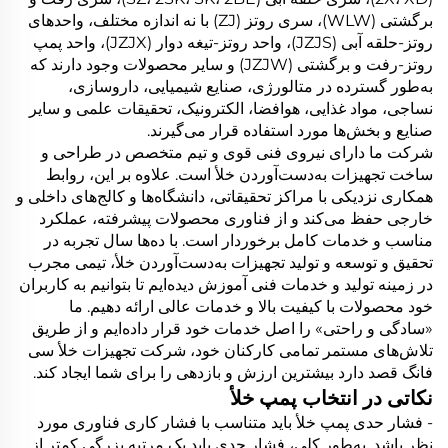
برگشتی (WLW)، سری روتز (ZJ) با نه اندازه مختلف، واحدهای
روتز-حلقه آبی (JZJS)، واحد روتز-تیغه دوار (JZJX)، واحد پمپ
روتز-رفت و برگشتی (JZJW) و سایر محصولات وجود دارند که
به‌طور گسترده در متالورژی، صنایع شیمیایی، داروسازی،
نساجی، مواد غذایی، هوافضا، الکترونیک، تحقیقات علمی و سایر
صنایع و بخش‌ها مورد استفاده قرار می‌گیرند.
شرکت ما دارای نیروی فنی قوی و تیم متخصص در طراحی و
ساخت تجهیزات به‌دست‌آوردن خلأ است. علاوه بر این، روابط
همکاری نزدیکی با مراکز تحقیقاتی، دانشگاه‌ها و کالج‌های داخلی و
خارجی حفظ می‌کند و از فناوری محصولات پیشرفته، عملکرد
مناسب و خدمات کامل برخوردار است. با ده‌ها سال تجربه در
تحقیق و توسعه و تولید تجهیزات به‌دست‌آوردن خلأ، تیمی مجرب
در زمینه تولید و خدمات فنی آموزش دیده‌ایم تا بتوانیم به کاربران
خود محصولات با کیفیت بالا و خدمات عالی ارائه دهیم. ما
«سادگی و راحتی» را اصل خدمات خود قرار داده‌ایم و از طریق
تلاش‌های مستمر تمامی کارکنان خود، شرکت تجهیزات خلأ سی
فانگ قصد دارد بیشترین ارزش و بازدهی را برای شما ایجاد کند.
نکاتی در انتخاب پمپ خلأ
- فشار حدی پمپ خلأ باید متناسب با فشار کاری فناوری مورد
نظر باشد. به‌طور کلی، فشار حدی باید یک مرتبه بزرگی کمتر از