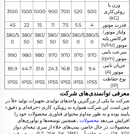
وزن با
روغن‌کاری
500
520
700
900
1000
1500
3100
(KG)
قدرت موتور
4
5.5
7.5
11
15
22
45
ولتاژ موتور/
380/5
380/
380/
380/
380/
380/5
380/5
فرکانس پایه
0
50
50
50
50
0
0
موتور (V/Hz)
سرعت نامی
990
980
980
970
970
970
970
موتور (rpm)
جریان نامی
85.9
44.7
31.6
24.3
16.8
12.6
9.4
موتور (A)
نوع حفاظت
IP55
IP55
IP55
IP55
IP55
IP55
IP55
(IP)
معرفی توانمندی‌های شرکت
شرکت ما یکی از بزرگترین واحدهای تولیدی تجهیزات تولید خلأ در
چین است. این شرکت همواره به رویکرد کاری «حرفه‌ای و دقیق»
پایبند بوده و به طور مداوم محتوای فناوری محصولات خود را
افزایش می‌دهد
محصولات
، همچنین توسعه‌ها و نوآوری‌های
محصولات. در حال حاضر، پمپ‌های خلاء از سری تیغه‌ای دوار
(2X، XD)، سری حلقه آبی (SZ، 2SK، SK، 2BE)، سری رفت و