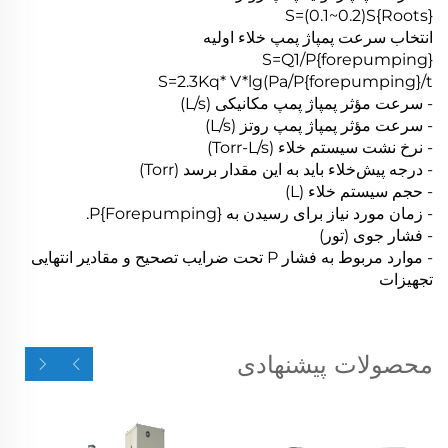
S=(0.1~0.2)S{Roots}
انتخاب سرعت پمپاژ پمپ خلاء اولیه
S=Q1/P{forepumping}
S=2.3Kq* V*lg(Pa/P{forepumping}/t
- سرعت مؤثر پمپاژ پمپ مکانیکی (L/s)
- سرعت مؤثر پمپاژ پمپ روتز (L/s)
- نرخ نشت سیستم خلاء (Torr-L/s)
- درجه پیش‌خلاء باید به این مقدار برسد (Torr)
- حجم سیستم خلاء (L)
- زمان مورد نیاز برای رسیدن به P{Forepumping}.
- فشار جوی (تور)
- موارد مربوط به فشار P تحت ضرایب تصحیح و مقادیر انتهایی
تجهیزات
محصولات پیشنهادی