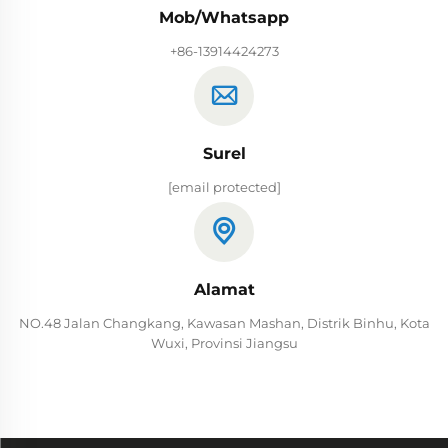
Mob/Whatsapp
+86-13914424273
Surel
[email protected]
Alamat
NO.48 Jalan Changkang, Kawasan Mashan, Distrik Binhu, Kota
Wuxi, Provinsi Jiangsu