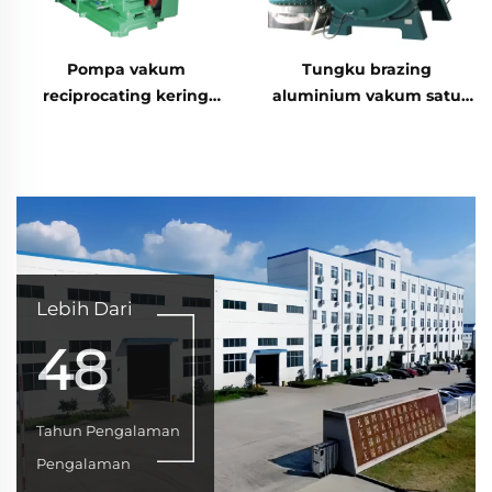
Pompa vakum
Tungku brazing
reciprocating kering
aluminium vakum satu
vertikal seri WLW-200B
ruang ZLQ
Lebih Dari
48
Tahun Pengalaman
Pengalaman