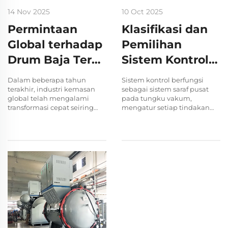
14 Nov 2025
10 Oct 2025
Permintaan
Klasifikasi dan
Global terhadap
Pemilihan
Drum Baja Terus
Sistem Kontrol
Meningkat:
Tungku Vakum
Dalam beberapa tahun
Sistem kontrol berfungsi
Mengapa
terakhir, industri kemasan
sebagai sistem saraf pusat
global telah mengalami
pada tungku vakum,
Pembeli Industri
transformasi cepat seiring
mengatur setiap tindakan
produsen, perusahaan
dan reaksi yang terjadi. Jauh
Lebih Memilih
logistik, dan produsen bahan
melampaui sekadar saklar
Solusi Kemasan
kimia semakin menekankan
hidup/mati, sistem ini
aspek keamanan,
merupakan komponen kritis
Berkekuatan
keberlanjutan, dan efisiensi
yang secara langsung
biaya. Di antara berbagai
mengatur ketepatan
Tinggi
kemasan industri...
operasional, reproduktibilitas
proses, dan...