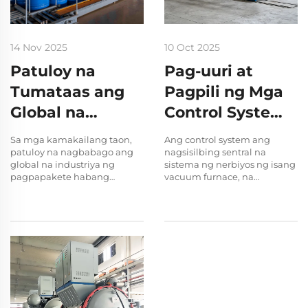
14 Nov 2025
10 Oct 2025
Patuloy na
Pag-uuri at
Tumataas ang
Pagpili ng Mga
Global na
Control System
Pangangailangan
ng Vacuum
Sa mga kamakailang taon,
Ang control system ang
para sa Mga
Furnace
patuloy na nagbabago ang
nagsisilbing sentral na
global na industriya ng
sistema ng nerbiyos ng isang
Tambol na
pagpapakete habang
vacuum furnace, na
binibigyang-pansin ng mga
nagdidikta sa bawat galaw at
Bakal: Bakit
tagagawa, kumpanya ng
reaksyon nito. Higit pa ito sa
Gusto ng mga
logistics, at mga
isang simpleng on/off switch,
tagaprodukto ng kemikal
ito ang kritikal na bahagi na
Industrial na
ang kaligtasan, katatagan, at
direktang namamahala sa
kahusayan sa gastos. Isa sa
katumpakan ng operasyon,
Buyer ang
maraming industrial...
pag-uulit ng proseso, at...
Mataas na Lakas
na Solusyon sa