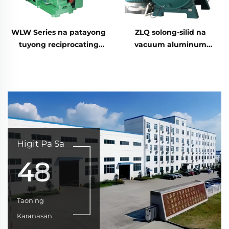
WLW Series na patayong
ZLQ solong-silid na
tuyong reciprocating
vacuum aluminum
vacuum pump - 200B
brazing furnace
Higit Pa Sa
48
Taon ng
Karanasan