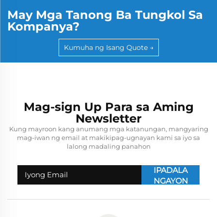
mataas na...
May Mga Tanong Ba Tungkol Sa
Kompanya?
Kumuha ng Isang Quote →
Mag-sign Up Para sa Aming
Newsletter
Kung mayroon kang anumang mga katanungan, mangyaring
mag-iwan ng email at makikipag-ugnayan kami sa iyo sa
lalong madaling panahon
IPADALA
NGAYON