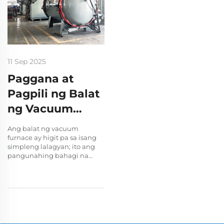
Pagpapakete
11 Sep 2025
Paggana at
Pagpili ng Balat
ng Vacuum
Furnace
Ang balat ng vacuum
furnace ay higit pa sa isang
simpleng lalagyan; ito ang
pangunahing bahagi na
nagtatakda sa integridad,
kaligtasan, at haba ng buhay
ng operasyon ng furnace.
Bilang isang nakaselang
hadlang, ang kanyang
pangunahing tungkulin ay
lubos na ihiwalay ang