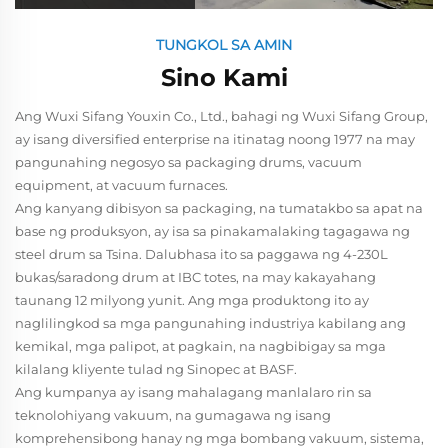
TUNGKOL SA AMIN
Sino Kami
Ang Wuxi Sifang Youxin Co., Ltd., bahagi ng Wuxi Sifang Group,
ay isang diversified enterprise na itinatag noong 1977 na may
pangunahing negosyo sa packaging drums, vacuum
equipment, at vacuum furnaces.
Ang kanyang dibisyon sa packaging, na tumatakbo sa apat na
base ng produksyon, ay isa sa pinakamalaking tagagawa ng
steel drum sa Tsina. Dalubhasa ito sa paggawa ng 4-230L
bukas/saradong drum at IBC totes, na may kakayahang
taunang 12 milyong yunit. Ang mga produktong ito ay
naglilingkod sa mga pangunahing industriya kabilang ang
kemikal, mga palipot, at pagkain, na nagbibigay sa mga
kilalang kliyente tulad ng Sinopec at BASF.
Ang kumpanya ay isang mahalagang manlalaro rin sa
teknolohiyang vakuum, na gumagawa ng isang
komprehensibong hanay ng mga bombang vakuum, sistema,