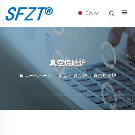
JA
真空焼結炉
ホームページ
>
製品
>
真空炉
>
真空焼結炉