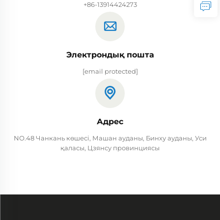
+86-13914424273
Электрондық пошта
[email protected]
Адрес
NO.48 Чанкань көшесі, Машан ауданы, Бинху ауданы, Уси
қаласы, Цзянсу провинциясы