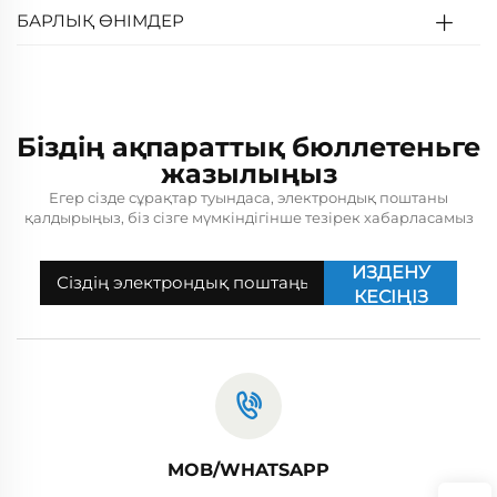
БАРЛЫҚ ӨНІМДЕР
Біздің ақпараттық бюллетеньге
жазылыңыз
Егер сізде сұрақтар туындаса, электрондық поштаны
қалдырыңыз, біз сізге мүмкіндігінше тезірек хабарласамыз
ИЗДЕНУ
КЕСІҢІЗ
MOB/WHATSAPP