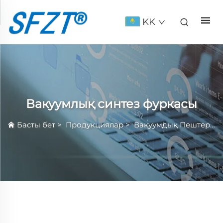
KK
Вакуумлық синтез фуркасы
Басты бет
>
Продукциялар
>
Вакуумдық Пештер
>