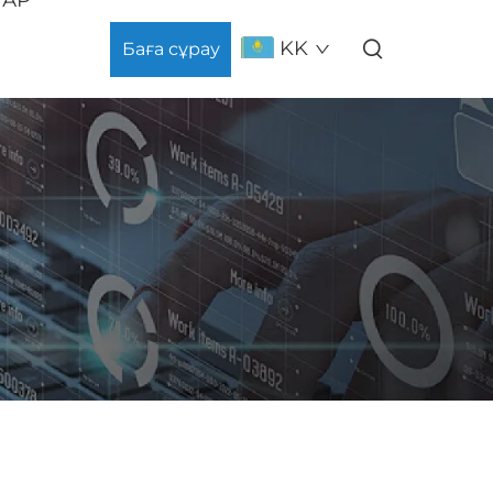
KK
Баға сұрау