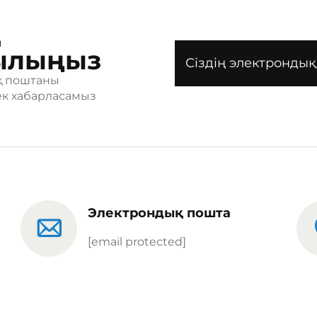
ылыңыз
ық поштаны
рек хабарласамыз
Электрондық пошта
[email protected]