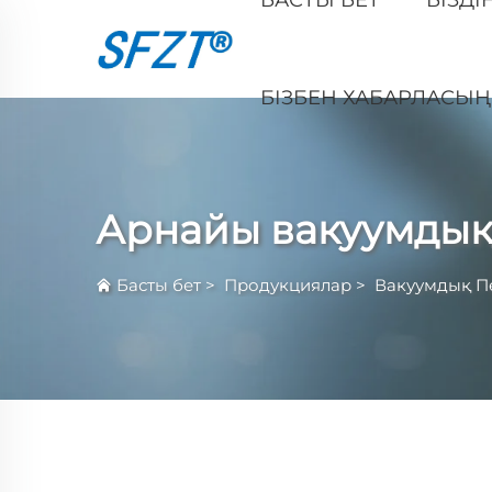
БІЗБЕН ХАБАРЛАСЫ
Арнайы вакуумдық
Басты бет
>
Продукциялар
>
Вакуумдық П