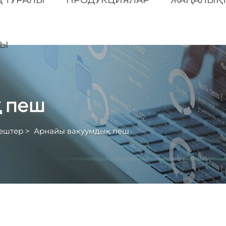
ҢЫ
 пеш
ештер
>
Арнайы вакуумдық пеш