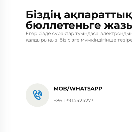
Біздің ақпараттық
бюллетеньге жаз
Егер сізде сұрақтар туындаса, электронд
қалдырыңыз, біз сізге мүмкіндігінше тезі
MOB/WHATSAPP
+86-13914424273