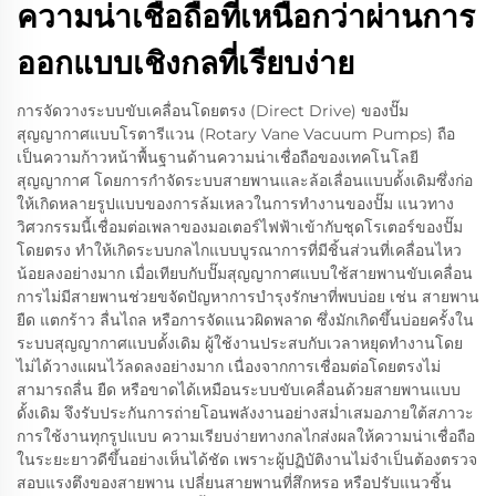
ความน่าเชื่อถือที่เหนือกว่าผ่านการ
ออกแบบเชิงกลที่เรียบง่าย
การจัดวางระบบขับเคลื่อนโดยตรง (Direct Drive) ของปั๊ม
สุญญากาศแบบโรตารีแวน (Rotary Vane Vacuum Pumps) ถือ
เป็นความก้าวหน้าพื้นฐานด้านความน่าเชื่อถือของเทคโนโลยี
สุญญากาศ โดยการกำจัดระบบสายพานและล้อเลื่อนแบบดั้งเดิมซึ่งก่อ
ให้เกิดหลายรูปแบบของการล้มเหลวในการทำงานของปั๊ม แนวทาง
วิศวกรรมนี้เชื่อมต่อเพลาของมอเตอร์ไฟฟ้าเข้ากับชุดโรเตอร์ของปั๊ม
โดยตรง ทำให้เกิดระบบกลไกแบบบูรณาการที่มีชิ้นส่วนที่เคลื่อนไหว
น้อยลงอย่างมาก เมื่อเทียบกับปั๊มสุญญากาศแบบใช้สายพานขับเคลื่อน
การไม่มีสายพานช่วยขจัดปัญหาการบำรุงรักษาที่พบบ่อย เช่น สายพาน
ยืด แตกร้าว ลื่นไถล หรือการจัดแนวผิดพลาด ซึ่งมักเกิดขึ้นบ่อยครั้งใน
ระบบสุญญากาศแบบดั้งเดิม ผู้ใช้งานประสบกับเวลาหยุดทำงานโดย
ไม่ได้วางแผนไว้ลดลงอย่างมาก เนื่องจากการเชื่อมต่อโดยตรงไม่
สามารถลื่น ยืด หรือขาดได้เหมือนระบบขับเคลื่อนด้วยสายพานแบบ
ดั้งเดิม จึงรับประกันการถ่ายโอนพลังงานอย่างสม่ำเสมอภายใต้สภาวะ
การใช้งานทุกรูปแบบ ความเรียบง่ายทางกลไกส่งผลให้ความน่าเชื่อถือ
ในระยะยาวดีขึ้นอย่างเห็นได้ชัด เพราะผู้ปฏิบัติงานไม่จำเป็นต้องตรวจ
สอบแรงตึงของสายพาน เปลี่ยนสายพานที่สึกหรอ หรือปรับแนวชิ้น