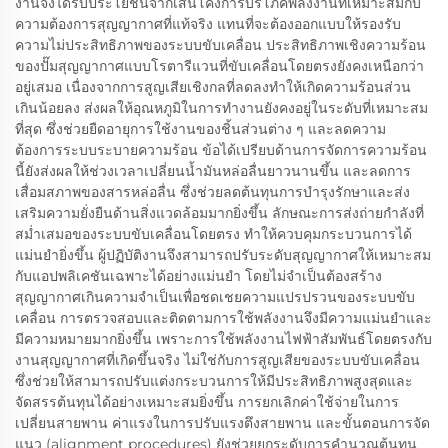
งานจึงได้รับประโยชน์จากเส้นโค้งการบริโภคพลังงานที่เหมาะสมกับ
ความต้องการสุญญากาศที่แท้จริง แทนที่จะต้องออกแบบให้รองรับ
ความไม่ประสิทธิภาพของระบบขับเคลื่อน ประสิทธิภาพเชิงความร้อน
ของปั๊มสุญญากาศแบบโรตารีแวนที่ขับเคลื่อนโดยตรงยังคงเหนือกว่า
อยู่เสมอ เนื่องจากการสูญเสียเชิงกลที่ลดลงทำให้เกิดความร้อนส่วน
เกินน้อยลง ส่งผลให้อุณหภูมิในการทำงานยังคงอยู่ในระดับที่เหมาะสม
ที่สุด ซึ่งช่วยยืดอายุการใช้งานของชิ้นส่วนต่าง ๆ และลดความ
ต้องการระบบระบายความร้อน ข้อได้เปรียบด้านการจัดการความร้อน
นี้ยังส่งผลให้ช่วงเวลาเปลี่ยนน้ำมันหล่อลื่นยาวนานขึ้น และลดการ
เสื่อมสภาพของสารหล่อลื่น ซึ่งช่วยลดต้นทุนการบำรุงรักษาและส่ง
เสริมความยั่งยืนด้านสิ่งแวดล้อมมากยิ่งขึ้น ลักษณะการส่งถ่ายกำลังที่
สม่ำเสมอของระบบขับเคลื่อนโดยตรง ทำให้ควบคุมกระบวนการได้
แม่นยำยิ่งขึ้น ผู้ปฏิบัติงานจึงสามารถปรับระดับสุญญากาศให้เหมาะสม
กับแอปพลิเคชันเฉพาะได้อย่างแม่นยำ โดยไม่จำเป็นต้องสร้าง
สุญญากาศเกินความจำเป็นเพื่อชดเชยความแปรปรวนของระบบขับ
เคลื่อน การตรวจสอบและติดตามการใช้พลังงานจึงมีความแม่นยำและ
มีความหมายมากยิ่งขึ้น เพราะการใช้พลังงานไฟฟ้าสัมพันธ์โดยตรงกับ
งานสุญญากาศที่เกิดขึ้นจริง ไม่ใช่กับการสูญเสียของระบบขับเคลื่อน
ซึ่งช่วยให้สามารถปรับแต่งกระบวนการให้มีประสิทธิภาพสูงสุดและ
จัดสรรต้นทุนได้อย่างเหมาะสมยิ่งขึ้น การยกเลิกค่าใช้จ่ายในการ
เปลี่ยนสายพาน ค่าแรงในการปรับแรงตึงสายพาน และขั้นตอนการจัด
แนว (alignment procedures) ยังช่วยยกระดับการคำนวณต้นทุน