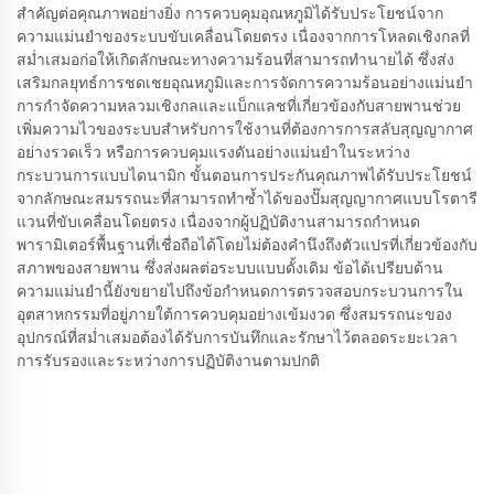
สำคัญต่อคุณภาพอย่างยิ่ง การควบคุมอุณหภูมิได้รับประโยชน์จาก
ความแม่นยำของระบบขับเคลื่อนโดยตรง เนื่องจากการโหลดเชิงกลที่
สม่ำเสมอก่อให้เกิดลักษณะทางความร้อนที่สามารถทำนายได้ ซึ่งส่ง
เสริมกลยุทธ์การชดเชยอุณหภูมิและการจัดการความร้อนอย่างแม่นยำ
การกำจัดความหลวมเชิงกลและแบ็กแลชที่เกี่ยวข้องกับสายพานช่วย
เพิ่มความไวของระบบสำหรับการใช้งานที่ต้องการการสลับสุญญากาศ
อย่างรวดเร็ว หรือการควบคุมแรงดันอย่างแม่นยำในระหว่าง
กระบวนการแบบไดนามิก ขั้นตอนการประกันคุณภาพได้รับประโยชน์
จากลักษณะสมรรถนะที่สามารถทำซ้ำได้ของปั๊มสุญญากาศแบบโรตารี
แวนที่ขับเคลื่อนโดยตรง เนื่องจากผู้ปฏิบัติงานสามารถกำหนด
พารามิเตอร์พื้นฐานที่เชื่อถือได้โดยไม่ต้องคำนึงถึงตัวแปรที่เกี่ยวข้องกับ
สภาพของสายพาน ซึ่งส่งผลต่อระบบแบบดั้งเดิม ข้อได้เปรียบด้าน
ความแม่นยำนี้ยังขยายไปถึงข้อกำหนดการตรวจสอบกระบวนการใน
อุตสาหกรรมที่อยู่ภายใต้การควบคุมอย่างเข้มงวด ซึ่งสมรรถนะของ
อุปกรณ์ที่สม่ำเสมอต้องได้รับการบันทึกและรักษาไว้ตลอดระยะเวลา
การรับรองและระหว่างการปฏิบัติงานตามปกติ