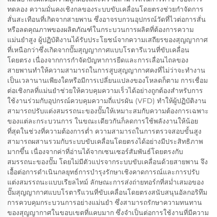
ทดลอง ความมั่นคงเชิงกลของระบบขับเคลื่อนโดยตรงช่วยกำจัดการ
สั่นสะเทือนที่เกิดจากสายพาน ซึ่งอาจรบกวนอุปกรณ์วัดที่ไวต่อการสั่น
หรือลดคุณภาพของผลิตภัณฑ์ในกระบวนการผลิตที่ต้องการความ
แม่นยำสูง ผู้ปฏิบัติงานได้รับประโยชน์จากความเสถียรของสุญญากาศ
ที่เหนือกว่าซึ่งเกิดจากปั๊มสุญญากาศแบบโรตารีแวนที่ขับเคลื่อน
โดยตรง เนื่องจากการกำจัดปัญหาการยืดและการเลื่อนไถลของ
สายพานทำให้ความสามารถในการสูบสุญญากาศคงที่ไม่ว่าจะทำงาน
เป็นเวลานานเพียงใดหรือมีการเปลี่ยนแปลงของโหลดก็ตาม การเชื่อม
ต่อเชิงกลที่แม่นยำช่วยให้ควบคุมความเร็วได้อย่างถูกต้องสำหรับการ
ใช้งานร่วมกับอุปกรณ์ควบคุมความถี่แปรผัน (VFD) ทำให้ผู้ปฏิบัติงาน
สามารถปรับแต่งสมรรถนะของปั๊มให้เหมาะสมกับความต้องการเฉพาะ
ของแต่ละกระบวนการ ในขณะเดียวกันก็ลดการใช้พลังงานให้น้อย
ที่สุดในช่วงที่ความต้องการต่ำ ความสามารถในการตรวจสอบขั้นสูง
สามารถผสานรวมกับระบบขับเคลื่อนโดยตรงได้อย่างมีประสิทธิภาพ
มากขึ้น เนื่องจากค่าที่อ่านได้จากเซนเซอร์สัมพันธ์โดยตรงกับ
สมรรถนะของปั๊ม โดยไม่มีตัวแปรจากระบบขับเคลื่อนด้วยสายพาน จึง
เอื้อต่อการดำเนินกลยุทธ์การบำรุงรักษาเชิงคาดการณ์และการปรับ
แต่งสมรรถนะแบบเรียลไทม์ ลักษณะการส่งถ่ายทอร์กที่สม่ำเสมอของ
ปั๊มสุญญากาศแบบโรตารีแวนที่ขับเคลื่อนโดยตรงสนับสนุนอัลกอริทึม
การควบคุมกระบวนการอย่างแม่นยำ ซึ่งสามารถรักษาความทนทาน
ของสุญญากาศในขอบเขตที่แคบมาก ซึ่งจำเป็นต่อการใช้งานที่มีความ