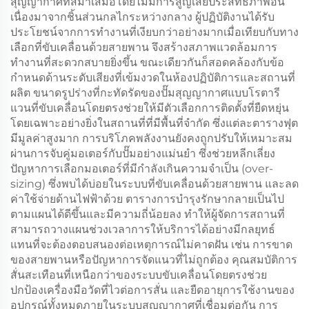
สุญญากาศที่สม่ำเสมอโดยไม่มีการสูญเสียประสิทธิภาพอัน
เนื่องมาจากชิ้นส่วนกลไกระหว่างกลาง ผู้ปฏิบัติงานได้รับ
ประโยชน์จากการทำงานที่เงียบกว่าอย่างมากเมื่อเทียบกับทาง
เลือกที่ขับเคลื่อนด้วยสายพาน จึงสร้างสภาพแวดล้อมการ
ทำงานที่สะดวกสบายยิ่งขึ้น ขณะเดียวกันก็สอดคล้องกับข้อ
กำหนดด้านระดับเสียงที่เข้มงวดในห้องปฏิบัติการและสถานที่
ผลิต ขนาดรูปร่างที่กะทัดรัดของปั๊มสุญญากาศแบบโรตารี
แวนที่ขับเคลื่อนโดยตรงช่วยให้มีตัวเลือกการติดตั้งที่ยืดหยุ่น
โดยเฉพาะอย่างยิ่งในสถานที่ที่มีพื้นที่จำกัด ซึ่งแต่ละตารางฟุต
มีมูลค่าสูงมาก การบริโภคพลังงานยังคงถูกปรับให้เหมาะสม
ผ่านการจับคู่มอเตอร์กับปั๊มอย่างแม่นยำ ซึ่งช่วยหลีกเลี่ยง
ปัญหาการเลือกมอเตอร์ที่มีกำลังเกินความจำเป็น (over-
sizing) ซึ่งพบได้บ่อยในระบบที่ขับเคลื่อนด้วยสายพาน และลด
ค่าใช้จ่ายด้านไฟฟ้าด้วย ตารางการบำรุงรักษากลายเป็นไป
ตามแผนได้ดีขึ้นและมีความถี่น้อยลง ทำให้ผู้จัดการสถานที่
สามารถวางแผนช่วงเวลาการให้บริการได้อย่างมีกลยุทธ์
แทนที่จะต้องตอบสนองต่อเหตุการณ์ไม่คาดฝัน เช่น การขาด
ของสายพานหรือปัญหาการจัดแนวที่ไม่ถูกต้อง คุณสมบัติการ
สั่นสะเทือนที่เหนือกว่าของระบบขับเคลื่อนโดยตรงช่วย
ปกป้องเครื่องมือวัดที่ไวต่อการสั่น และยืดอายุการใช้งานของ
อุปกรณ์ทั้งหมดภายในระบบสุญญากาศที่เชื่อมต่อกัน การ