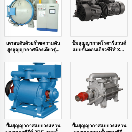
เตาอบดับด้วยก๊าซความดัน
ปั๊มสุญญากาศโรตารี่แวนด์
สูงสูญญากาศห้องเดียวรุ่น
แบบขั้นตอนเดียวซีรีส์ XD-
ZGQ
100
ปั๊มสุญญากาศแบบวงแหวน
ปั๊มสุญญากาศแบบวงแหวน