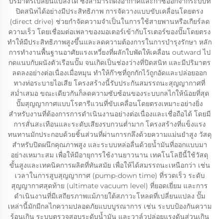
ปริมาตรเปลี่ยนแปลงได้ ซึ่งสามารถดึงอากาศและก๊าซออกจากระบบที่
ปิดสนิทได้อย่างมีประสิทธิภาพ การจัดวางแบบขับเคลื่อนโดยตรง
(direct drive) ช่วยกำจัดความจำเป็นในการใช้สายพานหรือเกียร์ลด
ความเร็ว โดยเชื่อมต่อเพลาของมอเตอร์เข้ากับโรเตอร์ของปั๊มโดยตรง
ทำให้มีประสิทธิภาพสูงขึ้นและลดความต้องการในการบำรุงรักษา หลัก
การทำงานพื้นฐานอาศัยแรงเหวี่ยงที่ผลักใบพัดให้เคลื่อน outward ไป
กดแนบกับผนังตัวเรือนปั๊ม จนเกิดเป็นช่องว่างที่ปิดสนิท และมีปริมาตร
ลดลงอย่างต่อเนื่องเมื่อหมุน ทำให้ก๊าซที่ถูกกักไว้ถูกอัดและปล่อยออก
ทางท่อระบายไอเสีย โครงสร้างนี้รับประกันสมรรถนะสุญญากาศที่
สม่ำเสมอ ขณะเดียวกันก็ลดความซับซ้อนของระบบกลไกให้น้อยที่สุด
ปั๊มสุญญากาศแบบโรตารีแวนที่ขับเคลื่อนโดยตรงเหมาะอย่างยิ่ง
สำหรับงานที่ต้องการการดำเนินงานอย่างต่อเนื่องและเชื่อถือได้ โดยมี
การสั่นสะเทือนและระดับเสียงรบกวนต่ำมาก โครงสร้างที่แข็งแรง
ทนทานมักประกอบด้วยชิ้นส่วนที่ผ่านการกลึงด้วยความแม่นยำสูง วัสดุ
สำหรับปิดผนึกคุณภาพสูง และระบบหล่อลื่นด้วยน้ำมันที่ออกแบบมา
อย่างเหมาะสม เพื่อให้มีอายุการใช้งานยาวนาน เทคโนโลยีนี้ใช้วัสดุ
ขั้นสูงและเทคนิคการผลิตที่ทันสมัย เพื่อให้ได้สมรรถนะเหนือกว่า เช่น
เวลาในการสูบสุญญากาศ (pump-down time) ที่รวดเร็ว ระดับ
สุญญากาศสุดท้าย (ultimate vacuum level) ที่ยอดเยี่ยม และการ
ดำเนินงานที่มีเสถียรภาพแม้ภายใต้สภาวะโหลดที่เปลี่ยนแปลง ปั๊ม
เหล่านี้มักมีกลไกความปลอดภัยแบบบูรณาการ เช่น ระบบป้องกันความ
ร้อนเกิน ระบบตรวจสอบระดับน้ำมัน และวาล์วปล่อยแรงดันส่วนเกิน