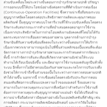
ส่วนขับเคลื่อนใหม่ระหว่างขั้นตอนการบำรุงรักษาตามปกติ ปรัชญา
การออกแบบนี้ให้ประโยชน์อย่างยิ่งต่อสถานที่ที่ดำเนินการต่อเนื่อง
(Continuous-Operation Facilities) ซึ่งความน่าเชื่อถือของระบบ
สุญญากาศมีผลโดยตรงต่อประสิทธิภาพการผลิตและคุณภาพของ
ผลิตภัณฑ์ ปั๊มสุญญากาศแบบโรตารีแวนที่ใช้ระบบขับเคลื่อนโดยตรง
รักษาระดับสมรรถนะการทำงานที่สม่ำเสมอตลอดอายุการใช้งาน
เนื่องจากประสิทธิภาพในการถ่ายโอนพลังงานยังคงคงที่โดยไม่ได้รับ
ผลกระทบจากการเสื่อมสภาพของสายพาน บุคลากรด้านการบำรุง
รักษายินดีกับความซับซ้อนที่ลดลงในระหว่างขั้นตอนการให้บริการ
เนื่องจากพวกเขาสามารถมุ่งเน้นไปที่ชิ้นส่วนหลักของปั๊มแทนที่จะต้อง
จัดการตารางการบำรุงรักษาสายพานและการกำหนดค่าการจัดแนว
ทั้งนี้ การกำจัดการสั่นสะเทือนที่เกิดจากสายพานยังช่วยให้ระบบ
ทำงานได้เรียบเนียนยิ่งขึ้น และยืดอายุการใช้งานของตลับลูกปืนทั่วทั้ง
ระบบ อีกทั้งการไม่มีฝาครอบป้องกันสายพานและกลไกการปรับแรงตึง
ยังช่วยให้การเข้าถึงชิ้นส่วนของปั๊มในระหว่างการตรวจสอบตามปกติ
ทำได้ง่ายขึ้น นอกจากนี้ การเชื่อมต่อโดยตรงยังรับประกันการตอบ
สนองทันทีต่อการเปลี่ยนแปลงความเร็วของมอเตอร์ จึงมอบความ
สามารถในการควบคุมกระบวนการที่เหนือกว่าสำหรับการใช้งานที่
ต้องการการควบคุมระดับสุญญากาศอย่างแม่นยำ ข้อได้เปรียบด้าน
ความน่าเชื่อถือดังกล่าวมีคุณค่าอย่างยิ่งในแอปพลิเคชันที่สำคัญ เช่น
การผลิตยา กระบวนการผลิตเซมิคอนดักเตอร์ และการวิจัยในห้อง