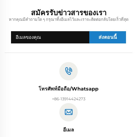
สมัครรับข่าวสารของเรา
หากคุณมีคำถามใด ๆ กรุณาทิ้งอีเมลไว้และเราจะติดต่อกลับโดยเร็วที่สุด
ส่งตอนนี้
โทรศัพท์มือถือ/Whatsapp
+86-13914424273
อีเมล