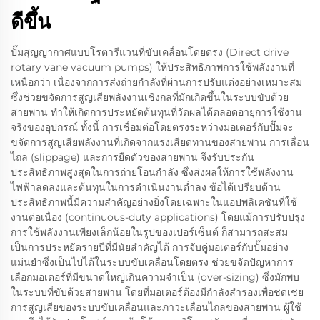
ดีขึ้น
ปั๊มสุญญากาศแบบโรตารีแวนที่ขับเคลื่อนโดยตรง (Direct drive
rotary vane vacuum pumps) ให้ประสิทธิภาพการใช้พลังงานที่
เหนือกว่า เนื่องจากการส่งถ่ายกำลังที่ผ่านการปรับแต่งอย่างเหมาะสม
ซึ่งช่วยขจัดการสูญเสียพลังงานเชิงกลที่มักเกิดขึ้นในระบบขับด้วย
สายพาน ทำให้เกิดการประหยัดต้นทุนที่วัดผลได้ตลอดอายุการใช้งาน
จริงของอุปกรณ์ ทั้งนี้ การเชื่อมต่อโดยตรงระหว่างมอเตอร์กับปั๊มจะ
ขจัดการสูญเสียพลังงานที่เกิดจากแรงเสียดทานของสายพาน การเลื่อน
ไถล (slippage) และการยืดตัวของสายพาน จึงรับประกัน
ประสิทธิภาพสูงสุดในการถ่ายโอนกำลัง ซึ่งส่งผลให้การใช้พลังงาน
ไฟฟ้าลดลงและต้นทุนในการดำเนินงานต่ำลง ข้อได้เปรียบด้าน
ประสิทธิภาพนี้มีความสำคัญอย่างยิ่งโดยเฉพาะในแอปพลิเคชันที่ใช้
งานต่อเนื่อง (continuous-duty applications) โดยแม้การปรับปรุง
การใช้พลังงานเพียงเล็กน้อยในรูปของเปอร์เซ็นต์ ก็สามารถสะสม
เป็นการประหยัดรายปีที่มีนัยสำคัญได้ การจับคู่มอเตอร์กับปั๊มอย่าง
แม่นยำซึ่งเป็นไปได้ในระบบขับเคลื่อนโดยตรง ช่วยขจัดปัญหาการ
เลือกมอเตอร์ที่มีขนาดใหญ่เกินความจำเป็น (over-sizing) ซึ่งมักพบ
ในระบบที่ขับด้วยสายพาน โดยที่มอเตอร์ต้องมีกำลังสำรองเพื่อชดเชย
การสูญเสียของระบบขับเคลื่อนและภาวะเลื่อนไถลของสายพาน ผู้ใช้