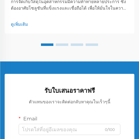
การจัดเก็บวัสดุในอุตสาหกรรมมีความท้าทายหลายประการ ซึ่ง
ต้องอาศัยโซลูชันที่แข็งแรงและเชื่อถือได้ เพื่อให้มั่นใจในความ
ปลอดภัยของสถานที่ทำงานและความมีประสิทธิภาพในการ
ดำเนินงาน หนึ่งในตัวเลือกการจัดเก็บที่มีอยู่ ถังโลหะได้กลายมา
ดูเพิ่มเติม
เป็นองค์ประกอบหลักของระบบที่ปลอดภัย...
รับใบเสนอราคาฟรี
ตัวแทนของเราจะติดต่อกลับหาคุณในเร็วๆนี้
Email
0/100