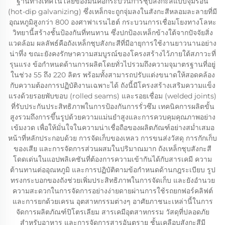
ฐานทางเทคโนโลยีของมันคือกระบวนการชุบสังกะสีแบบจุ่มร้อน
(hot-dip galvanizing) ซึ่งเหล็กจะถูกจุ่มลงในสังกะสีหลอมละลายที่มี
อุณหภูมิสูงกว่า 800 องศาฟาเรนไฮต์ กระบวนการเชื่อมโยงทางโลหะ
วิทยานี้สร้างชั้นป้องกันที่ทนทาน ซึ่งปกป้องเหล็กข้างใต้จากปัจจัยสิ่ง
แวดล้อม ผลลัพธ์คือถังเหล็กชุบสังกะสีที่มีอายุการใช้งานยาวนานอย่าง
น่าทึ่ง ขณะยังคงรักษาความสมบูรณ์ของโครงสร้างไว้ภายใต้สภาวะที่
รุนแรง ข้อกำหนดด้านการผลิตโดยทั่วไปรวมถึงความจุมาตรฐานที่อยู่
ในช่วง 55 ถึง 220 ลิตร พร้อมทั้งสามารถปรับแต่งขนาดให้สอดคล้อง
กับความต้องการปฏิบัติงานเฉพาะได้ ถังนี้มีโครงสร้างเสริมความแข็ง
แรงด้วยรอยพับขอบ (rolled seams) และรอยเชื่อม (welded joints)
ที่รับประกันประสิทธิภาพในการป้องกันการรั่วซึม เทคนิคการผลิตขั้น
สูงรวมถึงการขึ้นรูปด้วยความแม่นยำสูงและการควบคุมคุณภาพอย่าง
เข้มงวด เพื่อให้มั่นใจในความน่าเชื่อถือของผลิตภัณฑ์อย่างสม่ำเสมอ
หน้าที่หลักประกอบด้วย การจัดเก็บของเหลว การขนส่งวัสดุ การกักเก็บ
ของเสีย และการจัดการส่วนผสมในปริมาณมาก ถังเหล็กชุบสังกะสี
โดดเด่นในแอปพลิเคชันที่ต้องการความเข้ากันได้กับสารเคมี ความ
ต้านทานต่ออุณหภูมิ และการปฏิบัติตามข้อกำหนดด้านกฎระเบียบ รูป
ทรงกระบอกของถังช่วยเพิ่มประสิทธิภาพในการจัดเก็บ และยังอำนวย
ความสะดวกในการจัดการอย่างง่ายดายผ่านการใช้รถยกฟอร์คลิฟต์
และการยกด้วยเครน อุตสาหกรรมต่างๆ อาศัยภาชนะเหล่านี้ในการ
จัดการผลิตภัณฑ์ปิโตรเลียม สารเคมีอุตสาหกรรม วัสดุที่ปลอดภัย
สำหรับอาหาร และการจัดการสารอันตราย ชั้นเคลือบสังกะสีมี