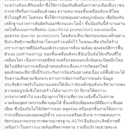
ระหว่างสังกะสีกับเหล็ก ซึ่งให้การป้องกันที่เหนือกว่าทางเลือกอื่นๆ เช่น
การทาสีหรือการเคลือบด้วยผง ความหนาของชั้นเคลือบสังกะสีโดย
ทั่วไปอยู่ที่ 85 ไมครอน ซึ่งให้การปกคลุมอย่างสมบูรณ์แบบ เพื่อป้องกัน
เหล็กฐานจากการสัมผัสกับออกซิเจนและไอน้ำ ชั้นป้องกันนี้ทำงานผ่าน
กลไกทั้งแบบการเสียสละ (sacrificial protection) และแบบเป็น
อุปสรรค (barrier protection) โดยสังกะสีจะกัดกร่อนก่อนเหล็กอย่าง
มีประสิทธิภาพเพื่อรักษาโครงสร้างเหล็กไว้ ในขณะเดียวกันก็สร้าง
เกราะกายภาพที่ป้องกันองค์ประกอบจากสิ่งแวดล้อม คุณสมบัติการฟื้น
ตัวเอง (self-healing) ของชั้นเคลือบสังกะสีนับเป็นข้อได้เปรียบที่ไม่
เหมือนใคร เนื่องจากรอยขีดข่วนหรือรอยถลอกเล็กน้อยจะปิดผนึกโดย
อัตโนมัติผ่านการเคลื่อนย้ายของสังกะสีและการเกิดออกไซด์
คุณลักษณะที่น่าทึ่งนี้รับประกันการป้องกันอย่างต่อเนื่อง แม้พื้นผิวจะได้
รับความเสียหายเชิงกลระหว่างการจัดการหรือการขนส่ง ข้อมูล
ประสิทธิภาพจริงในสนามแสดงให้เห็นว่าถังเหล็กชุบสังกะสีสามารถคง
ความสมบูรณ์เชิงโครงสร้างได้นานกว่า 50 ปีภายใต้สภาวะ
บรรยากาศทั่วไป และมีอายุการใช้งานที่ยาวนานยิ่งขึ้นในสภาพ
แวดล้อมอุตสาหกรรมที่ควบคุมได้ ชั้นเคลือบมีคุณสมบัติยึดเกาะที่ยอด
เยี่ยม ซึ่งป้องกันไม่ให้เกิดการลอก หลุดร่อน หรือแยกชั้นภายใต้สภาวะ
การเปลี่ยนแปลงอุณหภูมิซ้ำๆ และแรงเครียดเชิงกล การทดสอบการ
กัดกร่อนจากบรรยากาศตามมาตรฐาน ASTM ยืนยันประสิทธิภาพที่
เหนือกว่าในสภาวะแวดล้อมที่หลากหลาย รวมถึงบริเวณชายทะเล