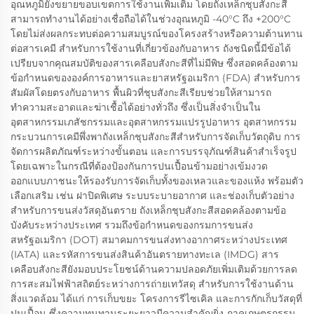
อุณหภูมิยังขยายขอบเขตการใช้งานเพิ่มเติม โดยถังเหล็กชุบสังกะสี
สามารถทำงานได้อย่างเชื่อถือได้ในช่วงอุณหภูมิ -40°C ถึง +200°C
โดยไม่ส่งผลกระทบต่อความสมบูรณ์ของโครงสร้างหรือความต้านทาน
ต่อสารเคมี สำหรับการใช้งานที่เกี่ยวข้องกับอาหาร ถังชนิดนี้มีข้อได้
เปรียบจากคุณสมบัติของสารเคลือบสังกะสีที่ไม่มีพิษ ซึ่งสอดคล้องตาม
ข้อกำหนดขององค์การอาหารและยาสหรัฐอเมริกา (FDA) สำหรับการ
สัมผัสโดยตรงกับอาหาร พื้นผิวที่ชุบสังกะสีเรียบช่วยให้สามารถ
ทำความสะอาดและฆ่าเชื้อได้อย่างทั่วถึง ซึ่งเป็นสิ่งจำเป็นใน
อุตสาหกรรมเภสัชกรรมและอุตสาหกรรมแปรรูปอาหาร อุตสาหกรรม
กระบวนการเคมีพึ่งพาถังเหล็กชุบสังกะสีสำหรับการจัดเก็บวัตถุดิบ การ
จัดการผลิตภัณฑ์ระหว่างขั้นตอน และการบรรจุภัณฑ์สินค้าสำเร็จรูป
โดยเฉพาะในกรณีที่ต้องป้องกันการปนเปื้อนข้ามอย่างเข้มงวด
ออกแบบภาชนะให้รองรับการจัดเก็บทั้งของเหลวและของแห้ง พร้อมตัว
เลือกเสริม เช่น ฝาปิดพิเศษ ระบบระบายอากาศ และช่องเก็บตัวอย่าง
สำหรับการขนส่งวัสดุอันตราย ถังเหล็กชุบสังกะสีสอดคล้องตามข้อ
บังคับระหว่างประเทศ รวมถึงข้อกำหนดของกรมการขนส่ง
สหรัฐอเมริกา (DOT) สมาคมการขนส่งทางอากาศระหว่างประเทศ
(IATA) และรหัสการขนส่งสินค้าอันตรายทางทะเล (IMDG) สาร
เคลือบสังกะสียังมอบประโยชน์ด้านความปลอดภัยเพิ่มเติมด้วยการลด
การสะสมไฟฟ้าสถิตย์ระหว่างการถ่ายเทวัสดุ สำหรับการใช้งานด้าน
สิ่งแวดล้อม ได้แก่ การเก็บขยะ โครงการรีไซเคิล และการกักเก็บวัสดุที่
ปนเปื้อน ซึ่งความทนทานระยะยาวมีความสำคัญยิ่ง ภาคเกษตรกรรม