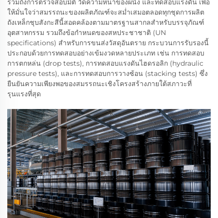
รวมถึงการตรวจสอบมิติ วัดความหนาของผนัง และทดสอบแรงดัน เพื่อ
ให้มั่นใจว่าสมรรถนะของผลิตภัณฑ์จะสม่ำเสมอตลอดทุกชุดการผลิต
ถังเหล็กชุบสังกะสีนี้สอดคล้องตามมาตรฐานสากลสำหรับบรรจุภัณฑ์
อุตสาหกรรม รวมถึงข้อกำหนดของสหประชาชาติ (UN
specifications) สำหรับการขนส่งวัสดุอันตราย กระบวนการรับรองนี้
ประกอบด้วยการทดสอบอย่างเข้มงวดหลายประเภท เช่น การทดสอบ
การตกหล่น (drop tests), การทดสอบแรงดันไฮดรอลิก (hydraulic
pressure tests), และการทดสอบการวางซ้อน (stacking tests) ซึ่ง
ยืนยันความเพียงพอของสมรรถนะเชิงโครงสร้างภายใต้สภาวะที่
รุนแรงที่สุด