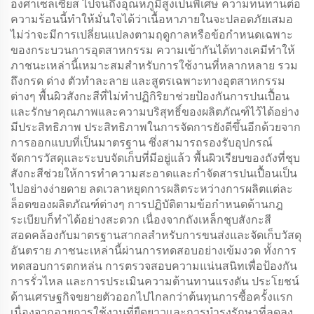
องศาเซลเซียส ไปจนถึงอุณหภูมิสูงเป็นพิเศษ ความทนทานต่อ
ความร้อนนี้ทำให้มั่นใจได้ว่าเนื้อหาภายในจะปลอดภัยเสมอ
ไม่ว่าจะมีการเปลี่ยนแปลงตามฤดูกาลหรือข้อกำหนดเฉพาะ
ของกระบวนการอุตสาหกรรม ความเข้ากันได้ทางเคมีทำให้
ภาชนะเหล่านี้เหมาะสมสำหรับการใช้งานที่หลากหลาย รวม
ถึงกรด ด่าง ตัวทำละลาย และสูตรเฉพาะทางอุตสาหกรรม
ต่างๆ พื้นผิวสังกะสีที่ไม่ทำปฏิกิริยาช่วยป้องกันการปนเปื้อน
และรักษาคุณภาพและความบริสุทธิ์ของผลิตภัณฑ์ไว้ได้อย่าง
มีประสิทธิภาพ ประสิทธิภาพในการจัดการยังดีขึ้นอีกด้วยจาก
การออกแบบที่เป็นมาตรฐาน ซึ่งสามารถรองรับอุปกรณ์
จัดการวัสดุและระบบจัดเก็บที่มีอยู่แล้ว พื้นผิวเรียบของถังที่ชุบ
สังกะสีช่วยให้การทำความสะอาดและกำจัดสารปนเปื้อนเป็น
ไปอย่างง่ายดาย ลดเวลาหยุดการผลิตระหว่างการผลิตแต่ละ
ล็อตของผลิตภัณฑ์ต่างๆ การปฏิบัติตามข้อกำหนดด้านกฎ
ระเบียบก็ทำได้อย่างสะดวก เนื่องจากถังเหล็กชุบสังกะสี
สอดคล้องกับมาตรฐานสากลสำหรับการขนส่งและจัดเก็บวัสดุ
อันตราย ภาชนะเหล่านี้ผ่านการทดสอบอย่างเข้มงวด ทั้งการ
ทดสอบการตกหล่น การตรวจสอบความแน่นสนิทเพื่อป้องกัน
การรั่วไหล และการประเมินความต้านทานแรงดัน ประโยชน์
ด้านเศรษฐกิจขยายตัวออกไปไกลกว่าต้นทุนการซื้อครั้งแรก
เนื่องจากอายุการใช้งานที่ยืดยาวและการบำรุงรักษาที่ลดลง