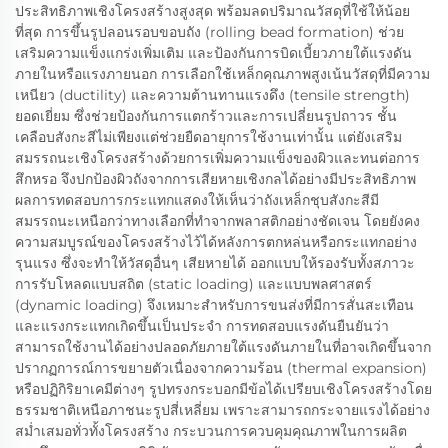
ประสิทธิภาพเชิงโครงสร้างสูงสุด พร้อมลดปริมาณวัสดุที่ใช้ให้น้อย
ที่สุด การขึ้นรูปลอนรอบขอบถัง (rolling bead formation) ช่วย
เสริมความแข็งแกร่งเพิ่มเติม และป้องกันการบิดเบี้ยวภายใต้แรงดัน
ภายในหรือแรงภายนอก การเลือกใช้เหล็กคุณภาพสูงเน้นวัสดุที่มีความ
เหนียว (ductility) และความต้านทานแรงดึง (tensile strength)
ยอดเยี่ยม ซึ่งช่วยป้องกันการแตกร้าวและการเปลี่ยนรูปถาวร ชั้น
เคลือบสังกะสีไม่เพียงแต่ช่วยยืดอายุการใช้งานเท่านั้น แต่ยังเสริม
สมรรถนะเชิงโครงสร้างด้วยการเพิ่มความแข็งของผิวและทนต่อการ
สึกหรอ จึงปกป้องผิวถังจากการเสียหายเชิงกลได้อย่างมีประสิทธิภาพ
ผลการทดสอบการกระแทกแสดงให้เห็นว่าถังเหล็กชุบสังกะสีมี
สมรรถนะเหนือกว่าทางเลือกที่ทำจากพลาสติกอย่างชัดเจน โดยยังคง
ความสมบูรณ์ของโครงสร้างไว้ได้หลังการตกหล่นหรือกระแทกอย่าง
รุนแรง ซึ่งจะทำให้วัสดุอื่นๆ เสียหายได้ ออกแบบให้รองรับทั้งสภาวะ
การรับโหลดแบบสถิต (static loading) และแบบพลศาสตร์
(dynamic loading) จึงเหมาะสำหรับการขนส่งที่มีการสั่นสะเทือน
และแรงกระแทกเกิดขึ้นเป็นประจำ การทดสอบแรงดันยืนยันว่า
สามารถใช้งานได้อย่างปลอดภัยภายใต้แรงดันภายในที่อาจเกิดขึ้นจาก
ปรากฏการณ์การขยายตัวเนื่องจากความร้อน (thermal expansion)
หรือปฏิกิริยาเคมีต่างๆ รูปทรงกระบอกมีข้อได้เปรียบเชิงโครงสร้างโดย
ธรรมชาติเหนือภาชนะรูปสี่เหลี่ยม เพราะสามารถกระจายแรงได้อย่าง
สม่ำเสมอทั่วทั้งโครงสร้าง กระบวนการควบคุมคุณภาพในการผลิต