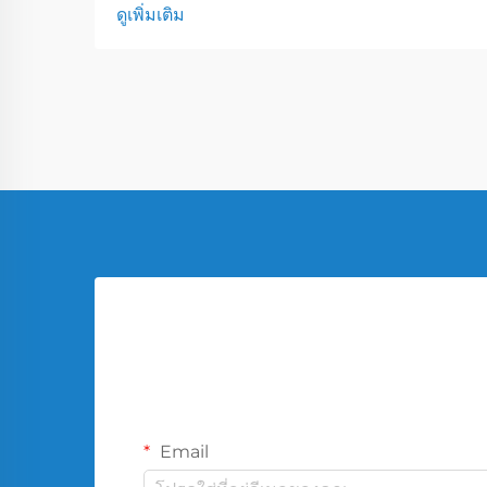
ดูเพิ่มเติม
โซลูชันการบรรจุที่ออกแบบมาเฉพาะเพื่อ
ทนต่อสารที่รุนแรงได้ ขณะเดียวกันก็รักษา
ความสมบูรณ์ของผลิตภัณฑ์ไว้ได้ การ
เคลือบผิวด้านในของถังเหล็ก...
Email