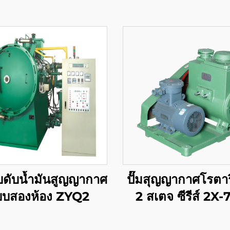
บดับน้ำมันสูญญากาศ
ปั๊มสุญญากาศโรตาร
บบสองห้อง ZYQ2
2 สเตจ ซีรีส์ 2X