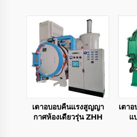
เตาอบอบคืนแรงสูญญา
เตาอ
กาศห้องเดียวรุ่น ZHH
แ