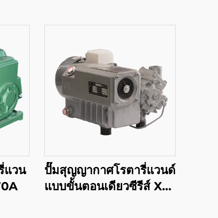
ี่แวน
ปั๊มสุญญากาศโรตารี่แวนด์
-70A
แบบขั้นตอนเดียวซีรีส์ XD-
020