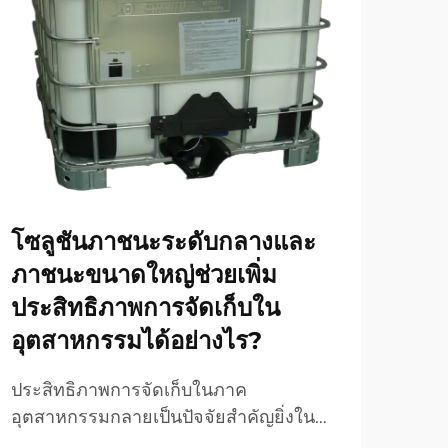
ประ
ปร
เตา
โซลูชันภาชนะระดับกลางและ
การเ
ภาชนะขนาดใหญ่ช่วยเพิ่ม
สำเ
ประสิทธิภาพการจัดเก็บใน
แปรร
ดูเพิ่
บัดก
อุตสาหกรรมได้อย่างไร?
เข้า
แวดล
ประสิทธิภาพการจัดเก็บในภาค
ควบค
อุตสาหกรรมกลายเป็นปัจจัยสำคัญยิ่งใน
การจัดการห่วงโซ่อุปทานสมัยใหม่ โดย