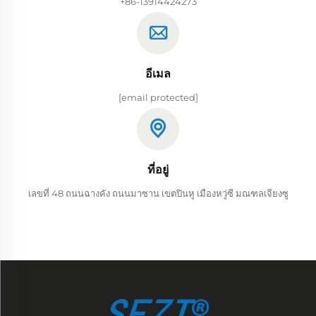
+86-13914424273
อีเมล
[email protected]
ที่อยู่
เลขที่ 48 ถนนฉางคัง ถนนมาซาน เขตปินหู เมืองหวู่ซี มณฑลเจียงซู