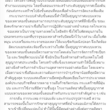
เดียว โครงสร้างพื้นฐานประกอบด้วยห้องอัดแรงสองห้องแยกจากกันที่
ทำงานแบบอนุกรม โดยขั้นตอนแรกจะสร้างระดับสุญญากาศเบื้องต้น
ก่อนส่งกระแสก๊าซไปยังขั้นตอนที่สองเพื่อดำเนินการอัดแรงเพิ่มเติม
กระบวนการแบบลำดับขั้นตอนนี้ทำให้ปั๊มสุญญากาศแบบแหวน
ของเหลวสองขั้นตอนสามารถบรรลุระดับสุญญากาศที่ลึกยิ่งขึ้น ขณะ
ยังคงรักษาความน่าเชื่อถือในการปฏิบัติงานอย่างสม่ำเสมอ กลไกแหวน
ของเหลวเป็นรากฐานทางเทคโนโลยีหลัก ซึ่งใช้ใบพัดหมุนภายใน
ปลอกทรงกระบอกที่บรรจุของเหลวสำหรับปิดผนึกไว้บางส่วน เมื่อใบพัด
หมุน แรงเหวี่ยงจะกระจายของเหลวให้แนบชิดกับผนังปลอก จึงเกิดห้อง
อัดแรงแยกแต่ละห้องขึ้นระหว่างใบพัด ปั๊มสุญญากาศแบบแหวน
ของเหลวสองขั้นตอนมีความสามารถโดดเด่นในการจัดการก๊าซเปียก
ไอ และวัสดุที่ควบแน่นได้ ซึ่งมักเป็นเรื่องท้าทายสำหรับเทคโนโลยี
สุญญากาศประเภทอื่น โครงสร้างที่แข็งแรงทนทานทำให้ปั๊มนี้เหมาะ
อย่างยิ่งสำหรับการดำเนินงานอุตสาหกรรมอย่างต่อเนื่อง โดยเฉพาะ
เมื่อความน่าเชื่อถือและความต้องการการบำรุงรักษาน้อยที่สุดมีความ
สำคัญสูงสุด ระบบแสดงถึงความยืดหยุ่นที่ยอดเยี่ยมในการประมวลผล
องค์ประกอบก๊าซที่หลากหลาย รวมถึงก๊าซกัดกร่อน กระแสก๊าซที่มีฝุ่น
ปน และการใช้งานที่มีความชื้นสูง โรงงานผลิตอาศัยปั๊มสุญญากาศ
แบบแหวนของเหลวสองขั้นตอนสำหรับกระบวนการสำคัญต่าง ๆ เช่น
การกลั่น การระเหย การอบแห้ง และการแปรรูปสารเคมี ความ
สามารถของปั๊มในการรักษาค่าสุญญากาศที่สม่ำเสมอแม้ภายใต้สภาวะ
ขาเข้าที่เปลี่ยนแปลงไป ทำให้ปั๊มนี้มีคุณค่าอย่างยิ่งต่อการผลิตยา