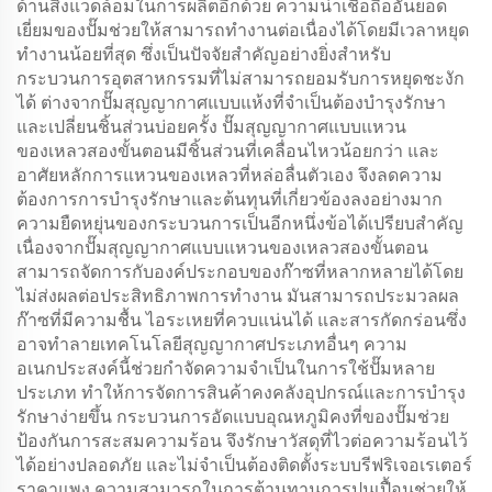
ด้านสิ่งแวดล้อมในการผลิตอีกด้วย ความน่าเชื่อถืออันยอด
เยี่ยมของปั๊มช่วยให้สามารถทำงานต่อเนื่องได้โดยมีเวลาหยุด
ทำงานน้อยที่สุด ซึ่งเป็นปัจจัยสำคัญอย่างยิ่งสำหรับ
กระบวนการอุตสาหกรรมที่ไม่สามารถยอมรับการหยุดชะงัก
ได้ ต่างจากปั๊มสุญญากาศแบบแห้งที่จำเป็นต้องบำรุงรักษา
และเปลี่ยนชิ้นส่วนบ่อยครั้ง ปั๊มสุญญากาศแบบแหวน
ของเหลวสองขั้นตอนมีชิ้นส่วนที่เคลื่อนไหวน้อยกว่า และ
อาศัยหลักการแหวนของเหลวที่หล่อลื่นตัวเอง จึงลดความ
ต้องการการบำรุงรักษาและต้นทุนที่เกี่ยวข้องลงอย่างมาก
ความยืดหยุ่นของกระบวนการเป็นอีกหนึ่งข้อได้เปรียบสำคัญ
เนื่องจากปั๊มสุญญากาศแบบแหวนของเหลวสองขั้นตอน
สามารถจัดการกับองค์ประกอบของก๊าซที่หลากหลายได้โดย
ไม่ส่งผลต่อประสิทธิภาพการทำงาน มันสามารถประมวลผล
ก๊าซที่มีความชื้น ไอระเหยที่ควบแน่นได้ และสารกัดกร่อนซึ่ง
อาจทำลายเทคโนโลยีสุญญากาศประเภทอื่นๆ ความ
อเนกประสงค์นี้ช่วยกำจัดความจำเป็นในการใช้ปั๊มหลาย
ประเภท ทำให้การจัดการสินค้าคงคลังอุปกรณ์และการบำรุง
รักษาง่ายขึ้น กระบวนการอัดแบบอุณหภูมิคงที่ของปั๊มช่วย
ป้องกันการสะสมความร้อน จึงรักษาวัสดุที่ไวต่อความร้อนไว้
ได้อย่างปลอดภัย และไม่จำเป็นต้องติดตั้งระบบรีฟริเจอเรเตอร์
ราคาแพง ความสามารถในการต้านทานการปนเปื้อนช่วยให้