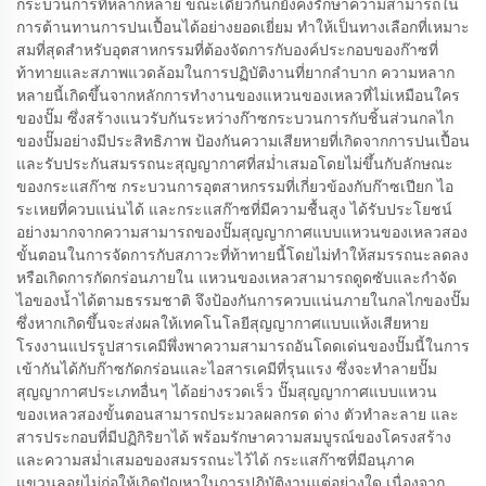
กระบวนการที่หลากหลาย ขณะเดียวกันก็ยังคงรักษาความสามารถใน
การต้านทานการปนเปื้อนได้อย่างยอดเยี่ยม ทำให้เป็นทางเลือกที่เหมาะ
สมที่สุดสำหรับอุตสาหกรรมที่ต้องจัดการกับองค์ประกอบของก๊าซที่
ท้าทายและสภาพแวดล้อมในการปฏิบัติงานที่ยากลำบาก ความหลาก
หลายนี้เกิดขึ้นจากหลักการทำงานของแหวนของเหลวที่ไม่เหมือนใคร
ของปั๊ม ซึ่งสร้างแนวรับกันระหว่างก๊าซกระบวนการกับชิ้นส่วนกลไก
ของปั๊มอย่างมีประสิทธิภาพ ป้องกันความเสียหายที่เกิดจากการปนเปื้อน
และรับประกันสมรรถนะสุญญากาศที่สม่ำเสมอโดยไม่ขึ้นกับลักษณะ
ของกระแสก๊าซ กระบวนการอุตสาหกรรมที่เกี่ยวข้องกับก๊าซเปียก ไอ
ระเหยที่ควบแน่นได้ และกระแสก๊าซที่มีความชื้นสูง ได้รับประโยชน์
อย่างมากจากความสามารถของปั๊มสุญญากาศแบบแหวนของเหลวสอง
ขั้นตอนในการจัดการกับสภาวะที่ท้าทายนี้โดยไม่ทำให้สมรรถนะลดลง
หรือเกิดการกัดกร่อนภายใน แหวนของเหลวสามารถดูดซับและกำจัด
ไอของน้ำได้ตามธรรมชาติ จึงป้องกันการควบแน่นภายในกลไกของปั๊ม
ซึ่งหากเกิดขึ้นจะส่งผลให้เทคโนโลยีสุญญากาศแบบแห้งเสียหาย
โรงงานแปรรูปสารเคมีพึ่งพาความสามารถอันโดดเด่นของปั๊มนี้ในการ
เข้ากันได้กับก๊าซกัดกร่อนและไอสารเคมีที่รุนแรง ซึ่งจะทำลายปั๊ม
สุญญากาศประเภทอื่นๆ ได้อย่างรวดเร็ว ปั๊มสุญญากาศแบบแหวน
ของเหลวสองขั้นตอนสามารถประมวลผลกรด ด่าง ตัวทำละลาย และ
สารประกอบที่มีปฏิกิริยาได้ พร้อมรักษาความสมบูรณ์ของโครงสร้าง
และความสม่ำเสมอของสมรรถนะไว้ได้ กระแสก๊าซที่มีอนุภาค
แขวนลอยไม่ก่อให้เกิดปัญหาในการปฏิบัติงานแต่อย่างใด เนื่องจาก