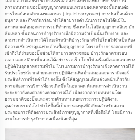
ไม่เกิดความเสียหายภายในหรือลดลงของประสิทธิภาพการทำงาน
ความทนทานของปั๊มสุญญากาศแบบแหวนของเหลวสองขั้นตอนต่อ
การไหลย้อนกลับของของเหลว (liquid carryover) การปนเปื้อนด้วย
อนุภาค และก๊าซกัดกร่อน ทำให้สามารถดำเนินการต่อไปได้แม้ใน
สภาพแวดล้อมอุตสาหกรรมที่ท้าทาย ซึ่งเทคโนโลยีสุญญากาศอื่นๆ มัก
ล้มเหลว ขั้นตอนการบำรุงรักษาเมื่อมีความจำเป็นนั้นเรียบง่าย และ
สามารถดำเนินการได้โดยเจ้าหน้าที่บำรุงรักษาทั่วไปโดยไม่จำเป็นต้อง
มีความเชี่ยวชาญเฉพาะด้านปั๊มสุญญากาศ โครงสร้างการออกแบบที่
เข้าถึงได้ง่ายของปั๊มช่วยให้สามารถตรวจสอบ บำรุงรักษาตามรอบ
เวลา และเปลี่ยนชิ้นส่วนได้อย่างรวดเร็ว โดยใช้เครื่องมือและแนวทาง
ปฏิบัติในอุตสาหกรรมทั่วไป โปรแกรมการบำรุงรักษาเชิงคาดการณ์ได้
รับประโยชน์จากลักษณะการปฏิบัติงานที่สม่ำเสมอและพารามิเตอร์
ประสิทธิภาพที่วัดค่าได้ของปั๊ม ซึ่งให้สัญญาณเตือนล่วงหน้าเกี่ยวกับ
ความต้องการบริการที่อาจเกิดขึ้นในอนาคต ต้นทุนการดำเนินงาน
ระยะยาวยังคงต่ำอย่างคาดการณ์ได้ เนื่องจากความทนทานโดย
ธรรมชาติของปั๊มและความต้านทานต่อสภาวะการปฏิบัติงาน
อุตสาหกรรมทั่วไป ทำให้ปั๊มนี้เป็นการลงทุนที่ดีเยี่ยมสำหรับสถาน
ประกอบการที่ต้องการประสิทธิภาพสุญญากาศที่เชื่อถือได้ โดยมีภาระ
งานในการบำรุงรักษาต่อเนื่องน้อยที่สุด