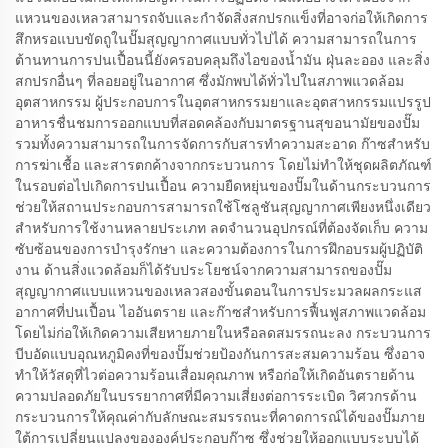
แหวนของเหลวสามารถจับและกำจัดสิ่งสกปรกแข็งที่อาจก่อให้เกิดการ
สึกหรอแบบขัดถูในปั๊มสุญญากาศแบบทั่วไปได้ ความสามารถในการ
ต้านทานการปนเปื้อนนี้ยังครอบคลุมถึงไอของน้ำมัน ฝุ่นละออง และสิ่ง
สกปรกอื่นๆ ที่ลอยอยู่ในอากาศ ซึ่งมักพบได้ทั่วไปในสภาพแวดล้อม
อุตสาหกรรม ผู้ประกอบการในอุตสาหกรรมยาและอุตสาหกรรมแปรรูป
อาหารชื่นชมการออกแบบที่สอดคล้องกับมาตรฐานสุขอนามัยของปั๊ม
รวมทั้งความสามารถในการจัดการกับสารทำความสะอาด ก๊าซสำหรับ
การฆ่าเชื้อ และสารตกค้างจากกระบวนการ โดยไม่ทำให้ชุดผลิตภัณฑ์
ในรอบต่อไปเกิดการปนเปื้อน ความยืดหยุ่นของปั๊มในด้านกระบวนการ
ช่วยให้สถานประกอบการสามารถใช้โซลูชันสุญญากาศเพียงหนึ่งเดียว
สำหรับการใช้งานหลายประเภท ลดจำนวนอุปกรณ์ที่ต้องจัดเก็บ ความ
ซับซ้อนของการบำรุงรักษา และความต้องการในการฝึกอบรมผู้ปฏิบัติ
งาน ด้านสิ่งแวดล้อมก็ได้รับประโยชน์จากความสามารถของปั๊ม
สุญญากาศแบบแหวนของเหลวสองขั้นตอนในการประมวลผลกระแส
อากาศที่ปนเปื้อน ไออันตราย และก๊าซสำหรับการฟื้นฟูสภาพแวดล้อม
โดยไม่ก่อให้เกิดความเสียหายภายในหรือลดสมรรถนะลง กระบวนการ
บีบอัดแบบอุณหภูมิคงที่ของปั๊มช่วยป้องกันการสะสมความร้อน ซึ่งอาจ
ทำให้วัสดุที่ไวต่อความร้อนเสื่อมคุณภาพ หรือก่อให้เกิดอันตรายด้าน
ความปลอดภัยในบรรยากาศที่มีความเสี่ยงต่อการระเบิด วิศวกรด้าน
กระบวนการให้คุณค่ากับลักษณะสมรรถนะที่คาดการณ์ได้ของปั๊มภาย
ใต้การเปลี่ยนแปลงขององค์ประกอบก๊าซ ซึ่งช่วยให้ออกแบบระบบได้