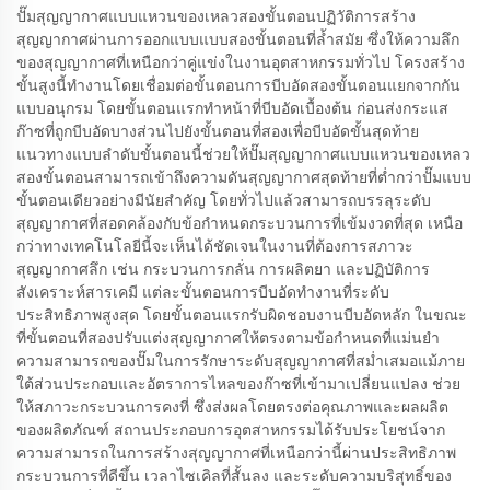
ปั๊มสุญญากาศแบบแหวนของเหลวสองขั้นตอนปฏิวัติการสร้าง
สุญญากาศผ่านการออกแบบแบบสองขั้นตอนที่ล้ำสมัย ซึ่งให้ความลึก
ของสุญญากาศที่เหนือกว่าคู่แข่งในงานอุตสาหกรรมทั่วไป โครงสร้าง
ขั้นสูงนี้ทำงานโดยเชื่อมต่อขั้นตอนการบีบอัดสองขั้นตอนแยกจากกัน
แบบอนุกรม โดยขั้นตอนแรกทำหน้าที่บีบอัดเบื้องต้น ก่อนส่งกระแส
ก๊าซที่ถูกบีบอัดบางส่วนไปยังขั้นตอนที่สองเพื่อบีบอัดขั้นสุดท้าย
แนวทางแบบลำดับขั้นตอนนี้ช่วยให้ปั๊มสุญญากาศแบบแหวนของเหลว
สองขั้นตอนสามารถเข้าถึงความดันสุญญากาศสุดท้ายที่ต่ำกว่าปั๊มแบบ
ขั้นตอนเดียวอย่างมีนัยสำคัญ โดยทั่วไปแล้วสามารถบรรลุระดับ
สุญญากาศที่สอดคล้องกับข้อกำหนดกระบวนการที่เข้มงวดที่สุด เหนือ
กว่าทางเทคโนโลยีนี้จะเห็นได้ชัดเจนในงานที่ต้องการสภาวะ
สุญญากาศลึก เช่น กระบวนการกลั่น การผลิตยา และปฏิบัติการ
สังเคราะห์สารเคมี แต่ละขั้นตอนการบีบอัดทำงานที่ระดับ
ประสิทธิภาพสูงสุด โดยขั้นตอนแรกรับผิดชอบงานบีบอัดหลัก ในขณะ
ที่ขั้นตอนที่สองปรับแต่งสุญญากาศให้ตรงตามข้อกำหนดที่แม่นยำ
ความสามารถของปั๊มในการรักษาระดับสุญญากาศที่สม่ำเสมอแม้ภาย
ใต้ส่วนประกอบและอัตราการไหลของก๊าซที่เข้ามาเปลี่ยนแปลง ช่วย
ให้สภาวะกระบวนการคงที่ ซึ่งส่งผลโดยตรงต่อคุณภาพและผลผลิต
ของผลิตภัณฑ์ สถานประกอบการอุตสาหกรรมได้รับประโยชน์จาก
ความสามารถในการสร้างสุญญากาศที่เหนือกว่านี้ผ่านประสิทธิภาพ
กระบวนการที่ดีขึ้น เวลาไซเคิลที่สั้นลง และระดับความบริสุทธิ์ของ