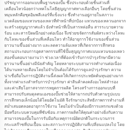
ปรัชญาการออกแบบพื้นฐานของปั๊ม ซึ่งประกอบด้วยชิ้นส่วนที่
เคลื่อนไหวน้อยกว่าเทคโนโลยีสุญญากาศทางเลือกอื่นๆ โดยชิ้นส่วน
หมุนหลักคือชุดอิมพลีเลอร์ที่แข็งแรง ซึ่งทำงานอยู่ภายในสภาวะ
แวดล้อมของแหวนของเหลวที่ทำหน้าที่ปกป้อง แหวนของเหลวนอกจาก
จะสร้างสุญญากาศแล้ว ยังทำหน้าที่เป็นสารหล่อลื่น สารระบายความ
ร้อน และสารปิดผนึกอย่างต่อเนื่อง จึงช่วยขจัดการสัมผัสระหว่างโลหะ
กับโลหะของชิ้นส่วนที่เคลื่อนไหว ทำให้อายุการใช้งานของชิ้นส่วน
ยาวนานขึ้นอย่างมาก และลดความล้มเหลวที่เกิดจากการสึกหรอ
สถานประกอบการอุตสาหกรรมที่ใช้ปั๊มสุญญากาศแบบแหวนของเหลว
สองขั้นตอนรายงานว่า ช่วงเวลาที่ต้องเข้ารับการบำรุงรักษามีความ
ยาวนานขึ้นอย่างมีนัยสำคัญ โดยหลายระบบสามารถทำงานต่อเนื่อง
ได้นานหลายเดือนโดยไม่จำเป็นต้องได้รับการดูแลบำรุงรักษา ความ
น่าเชื่อถือในการปฏิบัติงานนี้ส่งผลให้เกิดการประหยัดต้นทุนอย่างมาก
ทั้งจากค่าแรงสำหรับการบำรุงรักษา ค่าสินค้าคงคลังอะไหล่สำรอง
และค่าเสียโอกาสจากการหยุดการผลิต โครงสร้างการออกแบบที่
สามารถปรับสมดุลตนเองของปั๊มช่วยให้สามารถปรับตัวตามรูปแบบ
การสึกหรอเล็กน้อยได้โดยอัตโนมัติ จึงรักษาประสิทธิภาพการทำงานที่
สม่ำเสมอตลอดอายุการใช้งาน โดยไม่จำเป็นต้องมีการแทรกแซงด้วย
มือหรือระบบควบคุมที่ซับซ้อน ภาคการผลิตให้คุณค่าอย่างยิ่งกับความ
สามารถของปั๊มในการรับมือกับเหตุการณ์ผิดปกติในกระบวนการ
กระแสก๊าซที่ปนเปื้อน และสภาวะการปฏิบัติงานที่เปลี่ยนแปลงไป โดย