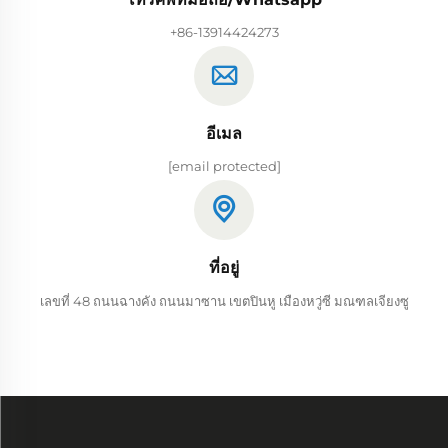
+86-13914424273
อีเมล
[email protected]
ที่อยู่
เลขที่ 48 ถนนฉางคัง ถนนมาซาน เขตปินหู เมืองหวู่ซี มณฑลเจียงซู