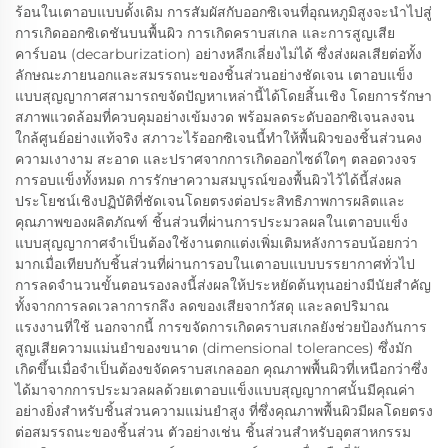
ร้อนในเตาอบแบบดั้งเดิม การสัมผัสกับออกซิเจนที่อุณหภูมิสูงจะนำไปสู่
การเกิดออกซิเดชันบนพื้นผิว การเกิดคราบสเกล และการสูญเสีย
คาร์บอน (decarburization) อย่างหลีกเลี่ยงไม่ได้ ซึ่งส่งผลเสียต่อทั้ง
ลักษณะภายนอกและสมรรถนะของชิ้นส่วนอย่างชัดเจน เตาอบแข็ง
แบบสุญญากาศสามารถขจัดปัญหาเหล่านี้ได้โดยสิ้นเชิง โดยการรักษา
สภาพแวดล้อมที่ควบคุมอย่างเข้มงวด พร้อมลดระดับออกซิเจนลงจน
ใกล้ศูนย์อย่างแท้จริง สภาวะไร้ออกซิเจนนี้ทำให้พื้นผิวของชิ้นส่วนคง
ความเงางาม สะอาด และปราศจากการเกิดออกไซด์ใดๆ ตลอดวงจร
การอบแข็งทั้งหมด การรักษาความสมบูรณ์ของพื้นผิวไว้ได้นี้ส่งผล
ประโยชน์เชิงปฏิบัติที่ชัดเจนโดยตรงต่อประสิทธิภาพการผลิตและ
คุณภาพของผลิตภัณฑ์ ชิ้นส่วนที่ผ่านการประมวลผลในเตาอบแข็ง
แบบสุญญากาศจำเป็นต้องใช้งานตกแต่งเพิ่มเติมหลังการอบน้อยกว่า
มากเมื่อเทียบกับชิ้นส่วนที่ผ่านการอบในเตาอบแบบบรรยากาศทั่วไป
การลดจำนวนขั้นตอนรองลงนี้ส่งผลให้ประหยัดต้นทุนอย่างมีนัยสำคัญ
ทั้งจากการลดเวลาการกลึง ลดของเสียจากวัสดุ และลดปริมาณ
แรงงานที่ใช้ นอกจากนี้ การขจัดการเกิดคราบสเกลยังช่วยป้องกันการ
สูญเสียความแม่นยำของขนาด (dimensional tolerances) ซึ่งมัก
เกิดขึ้นเมื่อจำเป็นต้องขจัดคราบสเกลออก คุณภาพพื้นผิวที่เหนือกว่าซึ่ง
ได้มาจากการประมวลผลด้วยเตาอบแข็งแบบสุญญากาศนั้นมีคุณค่า
อย่างยิ่งสำหรับชิ้นส่วนความแม่นยำสูง ที่ซึ่งคุณภาพพื้นผิวมีผลโดยตรง
ต่อสมรรถนะของชิ้นส่วน ตัวอย่างเช่น ชิ้นส่วนสำหรับอุตสาหกรรม