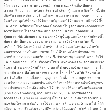
ต้องการ การดับความร้อนด้วยก๊าซเฉื่อย เช่น ไนโตรเจนหรืออาร์กอน
ให้การระบายความร้อนอย่างสม่ำเสมอ พร้อมหลีกเลี่ยงปัญหา
ความเครียดจากความร้อน (thermal shock) และการบิดเบี้ยว ซึ่งมัก
เกิดขึ้นจากการดับความร้อนด้วยของเหลว กระบวนการระบายความ
ร้อนที่ควบคุมได้นี้ส่งผลให้ชิ้นส่วนมีคุณสมบัติด้านความเหนียวที่ดีขึ้น
และความเครียดภายในที่ลดลง ซึ่งอาจนำไปสู่ความล้มเหลวก่อนวัยอัน
ควรหรือความไม่เสถียรของมิติ นอกจากนี้ สภาพแวดล้อมแบบ
สุญญากาศยังเอื้อต่อการประมวลผลวัสดุขั้นสูงและโลหะผสมพิเศษที่ไว
ต่อการปนเปื้อนจากบรรยากาศระหว่างการบำบัดความร้อน ทั้ง
เหล็กกล้าไร้สนิม เหล็กกล้าสำหรับเครื่องมือ และโลหะผสมสำหรับ
อุตสาหกรรมการบินและอวกาศ ล้วนได้รับประโยชน์จากสภาพ
แวดล้อมการประมวลผลที่สะอาด ซึ่งช่วยรักษาคุณสมบัติเฉพาะตัวไว้
และป้องกันการปนเปื้อนที่อาจทำให้ประสิทธิภาพลดลง ความสามารถ
ในการประมวลผลวัสดุที่ท้าทายเหล่านี้ช่วยขยายขีดความสามารถใน
การผลิต และเปิดโอกาสทางการตลาดใหม่ๆ ให้กับบริษัทที่ลงทุนใน
เทคโนโลยีเตาอบแข็งแบบสุญญากาศ อีกทั้ง การควบคุมบรรยากาศ
ระหว่างการประมวลผลอย่างแม่นยำยังช่วยให้สามารถดำเนินวัฏจักร
การบำบัดความร้อนพิเศษต่างๆ ได้ เช่น การให้ความร้อนเพื่อละลาย
(solution treating), การแก่ตัว (aging) และการผ่อนคลาย
ความเครียด (stress relieving) ซึ่งช่วยเพิ่มประสิทธิภาพคุณสมบัติ
ของวัสดุให้เหมาะสมกับการใช้งานเฉพาะด้าน ความยืดหยุ่นนี้ทำให้ผู้
ผลิตสามารถปรับแต่งคุณสมบัติของวัสดุให้สอดคล้องกับข้อกำหนดด้าน