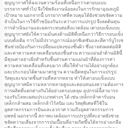
สุญญากาศให้ฉนวนความร้อนที่เหนือกว่าเตาอบแบบ
บรรยากาศทั่วไป จึงใช้พลังงานน้อยลงในการรักษาอุณหภูมิ
เป้าหมาย นอกจากนี้ บรรยากาศที่ควบคุมได้ยังช่วยขจัดความ
จำเป็นในการใช้ก๊าซป้องกันระหว่างการแปรรูป จึงลดต้นทุน
การดำเนินงานและผลกระทบต่อสิ่งแวดล้อม เตาอบแข็งแบบ
สุญญากาศยังให้ความมั่นคงด้านมิติที่เหนือกว่าวิธีการอบแข็ง
แบบดั้งเดิม การไม่มีปรากฏการณ์ออกซิเดชันและดีคาร์บูไรเซ
ชันช่วยป้องกันการเปลี่ยนแปลงของชั้นผิว ซึ่งอาจส่งผลต่อมิติ
และค่าความคลาดเคลื่อนของชิ้นส่วน ความแม่นยำด้านมิตินี้
มีคุณค่าอย่างยิ่งสำหรับชิ้นส่วนความแม่นยำที่ต้องการค่า
ความคลาดเคลื่อนที่แคบมาก เพื่อให้ทำงานได้อย่างถูกต้อง
และประกอบได้ตามมาตรฐาน ความยืดหยุ่นในการแปรรูป
วัสดุและขนาดชิ้นส่วนที่หลากหลาย ทำให้เตาอบแข็งแบบ
สุญญากาศมีความหลากหลายสูงและตอบสนองความต้องการ
การผลิตที่แตกต่างกันได้อย่างครอบคลุม อุปกรณ์นี้สามารถ
รองรับโลหะผสมประเภทต่างๆ ได้ เช่น เหล็กกล้าคาร์บอน
เหล็กกล้าผสม เหล็กกล้าไร้สนิม และวัสดุพิเศษที่ใช้ใน
อุตสาหกรรมการบินและอวกาศ รวมถึงอุตสาหกรรมการ
แพทย์ นอกจากนี้ สภาพแวดล้อมการแปรรูปที่สะอาดยังช่วย
ขจัดความเสี่ยงจากการปนเปื้อนที่อาจเกิดขึ้นได้จากอ่างเกลือ