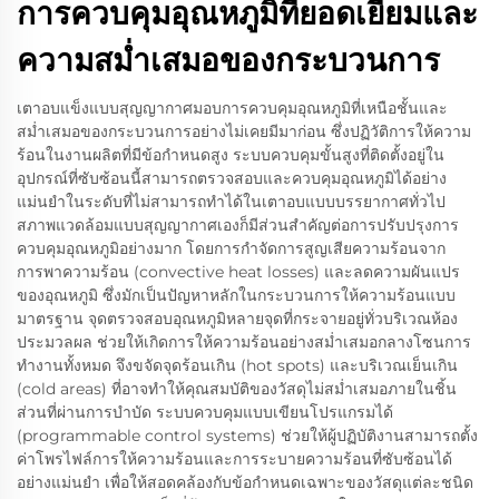
การควบคุมอุณหภูมิที่ยอดเยี่ยมและ
ความสม่ำเสมอของกระบวนการ
เตาอบแข็งแบบสุญญากาศมอบการควบคุมอุณหภูมิที่เหนือชั้นและ
สม่ำเสมอของกระบวนการอย่างไม่เคยมีมาก่อน ซึ่งปฏิวัติการให้ความ
ร้อนในงานผลิตที่มีข้อกำหนดสูง ระบบควบคุมขั้นสูงที่ติดตั้งอยู่ใน
อุปกรณ์ที่ซับซ้อนนี้สามารถตรวจสอบและควบคุมอุณหภูมิได้อย่าง
แม่นยำในระดับที่ไม่สามารถทำได้ในเตาอบแบบบรรยากาศทั่วไป
สภาพแวดล้อมแบบสุญญากาศเองก็มีส่วนสำคัญต่อการปรับปรุงการ
ควบคุมอุณหภูมิอย่างมาก โดยการกำจัดการสูญเสียความร้อนจาก
การพาความร้อน (convective heat losses) และลดความผันแปร
ของอุณหภูมิ ซึ่งมักเป็นปัญหาหลักในกระบวนการให้ความร้อนแบบ
มาตรฐาน จุดตรวจสอบอุณหภูมิหลายจุดที่กระจายอยู่ทั่วบริเวณห้อง
ประมวลผล ช่วยให้เกิดการให้ความร้อนอย่างสม่ำเสมอกลางโซนการ
ทำงานทั้งหมด จึงขจัดจุดร้อนเกิน (hot spots) และบริเวณเย็นเกิน
(cold areas) ที่อาจทำให้คุณสมบัติของวัสดุไม่สม่ำเสมอภายในชิ้น
ส่วนที่ผ่านการบำบัด ระบบควบคุมแบบเขียนโปรแกรมได้
(programmable control systems) ช่วยให้ผู้ปฏิบัติงานสามารถตั้ง
ค่าโพรไฟล์การให้ความร้อนและการระบายความร้อนที่ซับซ้อนได้
อย่างแม่นยำ เพื่อให้สอดคล้องกับข้อกำหนดเฉพาะของวัสดุแต่ละชนิด