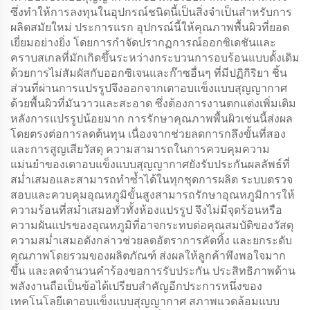
ซึ่งทำให้การลงทุนในอุปกรณ์ชนิดนี้เป็นสิ่งจำเป็นสำหรับการ
ผลิตสมัยใหม่ ประการแรก อุปกรณ์นี้ให้คุณภาพพื้นผิวที่ยอด
เยี่ยมอย่างยิ่ง โดยการกำจัดปรากฏการณ์ออกซิเดชันและ
คราบสเกลที่มักเกิดขึ้นระหว่างกระบวนการอบร้อนแบบดั้งเดิม
ด้วยการไม่สัมผัสกับออกซิเจนและก๊าซอื่นๆ ที่มีปฏิกิริยา ชิ้น
ส่วนที่ผ่านการแปรรูปจึงออกจากเตาอบแข็งแบบสุญญากาศ
ด้วยพื้นผิวที่มันวาวและสะอาด ซึ่งต้องการงานตกแต่งเพิ่มเติม
หลังการแปรรูปน้อยมาก การรักษาคุณภาพพื้นผิวเช่นนี้ส่งผล
โดยตรงต่อการลดต้นทุน เนื่องจากช่วยลดการกลึงขั้นที่สอง
และการสูญเสียวัสดุ ความสามารถในการควบคุมความ
แม่นยำของเตาอบแข็งแบบสุญญากาศยังรับประกันผลลัพธ์ที่
สม่ำเสมอและสามารถทำซ้ำได้ในทุกชุดการผลิต ระบบตรวจ
สอบและควบคุมอุณหภูมิขั้นสูงสามารถรักษาอุณหภูมิการให้
ความร้อนที่สม่ำเสมอทั่วทั้งห้องแปรรูป จึงไม่มีจุดร้อนหรือ
ความผันแปรของอุณหภูมิที่อาจกระทบต่อคุณสมบัติของวัสดุ
ความสม่ำเสมอดังกล่าวช่วยลดอัตราการคัดทิ้ง และยกระดับ
คุณภาพโดยรวมของผลิตภัณฑ์ ส่งผลให้ลูกค้าพึงพอใจมาก
ขึ้น และลดจำนวนคำร้องขอการรับประกัน ประสิทธิภาพด้าน
พลังงานถือเป็นข้อได้เปรียบสำคัญอีกประการหนึ่งของ
เทคโนโลยีเตาอบแข็งแบบสุญญากาศ สภาพแวดล้อมแบบ