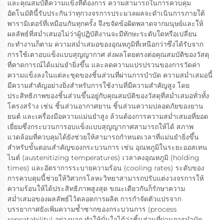
และคุณสมบัติความแข็งที่ต้องการ ความสามารถในการควบคุม
อัตโนมัตินี้รับประกันว่าทุกวงจรการประมวลผลจะดำเนินการภายใต้
พารามิเตอร์ที่เหมือนกันทุกครั้ง จึงขจัดข้อผิดพลาดจากมนุษย์และให้
ผลลัพธ์ที่สม่ำเสมอไม่ว่าผู้ปฏิบัติงานจะมีทักษะระดับใดหรือเปลี่ยน
กะทำงานก็ตาม ความสม่ำเสมอของอุณหภูมิที่เหนือกว่าซึ่งได้รับจาก
การใช้เตาอบแข็งแบบสุญญากาศ ส่งผลโดยตรงต่อคุณสมบัติของวัสดุ
ที่คาดการณ์ได้แม่นยำยิ่งขึ้น และลดความแปรปรวนของการวัดค่า
ความแข็งลงในแต่ละชุดของชิ้นส่วนที่ผ่านการบำบัด ความสม่ำเสมอนี้
มีความสำคัญอย่างยิ่งสำหรับการใช้งานที่มีความสำคัญสูง โดย
ประสิทธิภาพของชิ้นส่วนขึ้นอยู่กับคุณสมบัติของวัสดุที่สม่ำเสมอทั่วทั้ง
โครงสร้าง เช่น ชิ้นส่วนอากาศยาน ชิ้นส่วนความปลอดภัยของยาน
ยนต์ และเครื่องมือความแม่นยำสูง ล้วนต้องการความสม่ำเสมอที่ยอด
เยี่ยมซึ่งกระบวนการอบแข็งแบบสุญญากาศสามารถให้ได้ สภาพ
แวดล้อมที่ควบคุมได้ยังช่วยให้สามารถกำหนดเวลาที่แม่นยำยิ่งขึ้น
สำหรับขั้นตอนสำคัญของกระบวนการ เช่น อุณหภูมิในระยะออสเทน
ไนต์ (austenitizing temperatures) เวลาคงอุณหภูมิ (holding
times) และอัตราการระบายความร้อน (cooling rates) ระดับของ
การควบคุมนี้ช่วยให้วิศวกรโลหะวิทยาสามารถปรับแต่งวงจรการให้
ความร้อนให้ได้ประสิทธิภาพสูงสุด ขณะเดียวกันก็รักษาความ
สม่ำเสมอของผลลัพธ์ไว้ตลอดการผลิต การกำจัดตัวแปรจาก
บรรยากาศยังเพิ่มความซ้ำซากของกระบวนการ (process
repeatability) อย่างมาก ทำให้มั่นใจได้ว่าชิ้นส่วนที่ผ่านการบำบัด