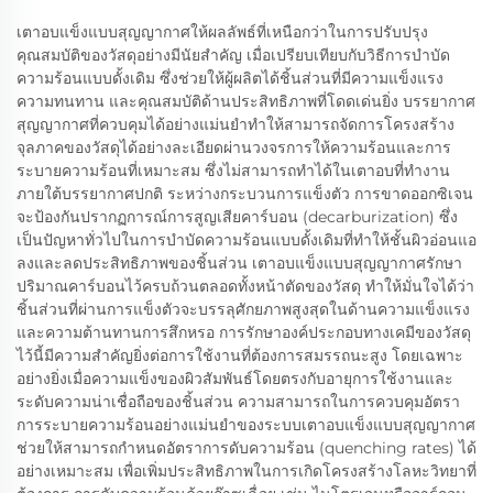
เตาอบแข็งแบบสุญญากาศให้ผลลัพธ์ที่เหนือกว่าในการปรับปรุง
คุณสมบัติของวัสดุอย่างมีนัยสำคัญ เมื่อเปรียบเทียบกับวิธีการบำบัด
ความร้อนแบบดั้งเดิม ซึ่งช่วยให้ผู้ผลิตได้ชิ้นส่วนที่มีความแข็งแรง
ความทนทาน และคุณสมบัติด้านประสิทธิภาพที่โดดเด่นยิ่ง บรรยากาศ
สุญญากาศที่ควบคุมได้อย่างแม่นยำทำให้สามารถจัดการโครงสร้าง
จุลภาคของวัสดุได้อย่างละเอียดผ่านวงจรการให้ความร้อนและการ
ระบายความร้อนที่เหมาะสม ซึ่งไม่สามารถทำได้ในเตาอบที่ทำงาน
ภายใต้บรรยากาศปกติ ระหว่างกระบวนการแข็งตัว การขาดออกซิเจน
จะป้องกันปรากฏการณ์การสูญเสียคาร์บอน (decarburization) ซึ่ง
เป็นปัญหาทั่วไปในการบำบัดความร้อนแบบดั้งเดิมที่ทำให้ชั้นผิวอ่อนแอ
ลงและลดประสิทธิภาพของชิ้นส่วน เตาอบแข็งแบบสุญญากาศรักษา
ปริมาณคาร์บอนไว้ครบถ้วนตลอดทั้งหน้าตัดของวัสดุ ทำให้มั่นใจได้ว่า
ชิ้นส่วนที่ผ่านการแข็งตัวจะบรรลุศักยภาพสูงสุดในด้านความแข็งแรง
และความต้านทานการสึกหรอ การรักษาองค์ประกอบทางเคมีของวัสดุ
ไว้นี้มีความสำคัญยิ่งต่อการใช้งานที่ต้องการสมรรถนะสูง โดยเฉพาะ
อย่างยิ่งเมื่อความแข็งของผิวสัมพันธ์โดยตรงกับอายุการใช้งานและ
ระดับความน่าเชื่อถือของชิ้นส่วน ความสามารถในการควบคุมอัตรา
การระบายความร้อนอย่างแม่นยำของระบบเตาอบแข็งแบบสุญญากาศ
ช่วยให้สามารถกำหนดอัตราการดับความร้อน (quenching rates) ได้
อย่างเหมาะสม เพื่อเพิ่มประสิทธิภาพในการเกิดโครงสร้างโลหะวิทยาที่