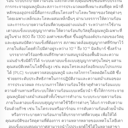
ร้อน ระบบระบายความร้อน และกลไกควบคุมอันซับซ้อนที่รับประกัน
การกระจายอุณหภูมิและสภาวะการประมวลผลที่เหมาะสมที่สุด หน้าที่
หลักของอุปกรณ์นี้คือการเปลี่ยนโครงสร้างโลหะวิทยาของวัสดุต่างๆ
โดยเฉพาะเหล็กและโลหะผสมเหล็กอื่นๆ ผ่านวงจรการให้ความร้อน
และการระบายความร้อนที่ควบคุมอย่างแม่นยำ ระหว่างการใช้งาน
เตาอบแข็งแบบสุญญากาศจะให้ความร้อนกับวัสดุถึงอุณหภูมิเฉพาะที่
อยู่ในช่วง 800 ถึง 1300 องศาเซลเซียส ขึ้นอยู่กับองค์ประกอบของวัสดุ
และคุณสมบัติความแข็งที่ต้องการ สภาพแวดล้อมสุญญากาศที่รักษาไว้
ภายในห้องโดยทั่วไปมีค่าอยู่ระหว่าง 10⁻² ถึง 10⁻⁶ มิลลิบาร์ ซึ่งสร้าง
บรรยากาศไร้ออกซิเจนที่รักษาความสมบูรณ์ของพื้นผิวและความ
แม่นยำเชิงมิติไว้ได้ ระบบเตาอบแข็งแบบสุญญากาศรุ่นใหม่ๆ ผสาน
คุณสมบัติเทคโนโลยีขั้นสูง เช่น คอนโทรลเลอร์ลอจิกแบบโปรแกรม
ได้ (PLC) ระบบตรวจสอบอุณหภูมิ และกลไกการโหลดอัตโนมัติ ซึ่ง
ช่วยยกระดับประสิทธิภาพในการปฏิบัติงานและความสม่ำเสมอของ
การประมวลผล กระบวนการให้ความร้อนใช้ธาตุทำความร้อนแบบ
ความต้านทานหรือระบบให้ความร้อนแบบเหนี่ยวนำ ซึ่งให้การกระจาย
อุณหภูมิอย่างสม่ำเสมอทั่วทั้งโซนการทำงาน ระบบระบายความร้อน
ภายในเตาอบแข็งแบบสุญญากาศใช้วิธีการต่างๆ ได้แก่ การดับความ
ร้อนด้วยก๊าซ เช่น ไนโตรเจนหรืออาร์กอน การดับความร้อนด้วยน้ำมัน
หรือการระบายความร้อนภายใต้บรรยากาศที่ควบคุม เพื่อให้ได้
คุณสมบัติของวัสดุตามที่ต้องการ ความหลากหลายของเทคโนโลยีเตา
อบแข็งแบบสุญญากาศสามารถนำไปประยุกต์ใช้ได้ในหลายสาขา