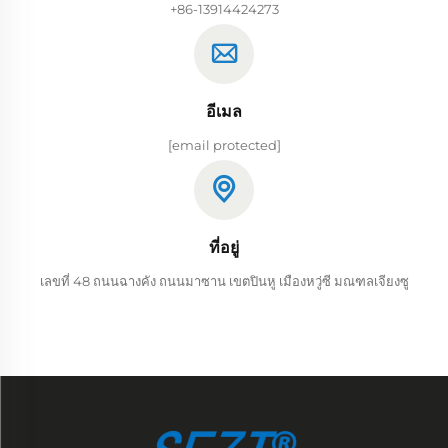
+86-13914424273
อีเมล
[email protected]
ที่อยู่
เลขที่ 48 ถนนฉางคัง ถนนมาซาน เขตปินหู เมืองหวู่ซี มณฑลเจียงซู