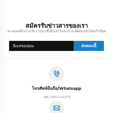
สมัครรับข่าวสารของเรา
หากคุณมีคำถามใด ๆ กรุณาทิ้งอีเมลไว้และเราจะติดต่อกลับโดยเร็วที่สุด
ส่งตอนนี้
โทรศัพท์มือถือ/Whatsapp
+86-13914424273