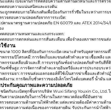
นะแต่ละใบจะผ่านการทดสอบความต้านทานผิวหน้าและการตรวจส
ทดสอบความแน่นสนิทและแรงดัน:
นะถูกทดสอบภายใต้แรงดันเพื่อป้องกันการรั่วซึมในระหว่างการบ
ตรวจสอบความปลอดภัยจากการระเบิด:
นไปตามมาตรฐานความปลอดภัย EN 60079 และ ATEX 2014/34/EU ซึ่
อง
ทดสอบความทนทานและแรงกระแทก:
ทดสอบการตกหล่นและการสั่นสะเทือน เพื่อจำลองสภาพการขนส่งจร
ใช้งาน
ขนาด 1000 ลิตรที่ป้องกันการระเบิด เหมาะสำหรับอุตสาหกรรมที่
าหกรรมปิโตรเคมี: การจัดเก็บและขนส่งตัวทำละลาย เชื้อเพลิง และ
าหกรรมเคลือบผิวและสี: การบรรจุภัณฑ์อย่างปลอดภัยสำหรับสีที่ติ
ีภัณฑ์ชั้นสูง: การจัดการตัวทำละลายอินทรีย์และสารประกอบระหว
าหกรรมยา: การขนส่งแอลกอฮอล์ที่ใช้เป็นสารฆ่าเชื้อและตัวทำปฏิ
ลังงาน: การจัดเก็บชั่วคราวของอิเล็กโทรไลต์แบตเตอรี่ น้ำมัน แ
รประกันคุณภาพและความปลอดภัย
ชนิดกันระเบิดทุกชิ้นจากบริษัท Wuxi Sifang Youxin Co., Ltd. 
กันความปลอดภัยในการใช้งานในสภาพแวดล้อมที่มีอันตราย
ตรวจสอบความต้านทานไฟฟ้าสถิต: แต่ละหน่วยต้องมีค่าความต้านท
รวจสอบความต่อเนื่องของการต่อสายดิน: รับประกันการนำไฟฟ้าอย่