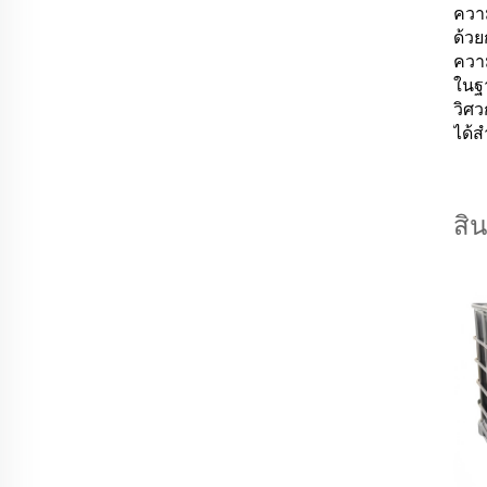
ควา
ด้ว
ควา
ในฐ
วิศว
ได้ส
สิ