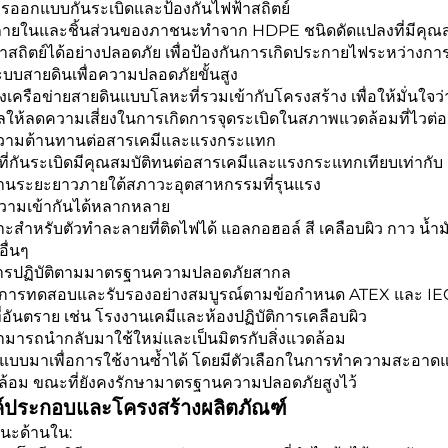
ารออกแบบกันระเบิดและป้องกันไฟฟ้าสถิตย์
นภายในและชิ้นส่วนของภาชนะทำจาก HDPE ชนิดดัดแปลงที่มีคุณส
าสถิตย์ได้อย่างปลอดภัย เพื่อป้องกันการเกิดประกายไฟระหว่างกา
ะบบสายดินเพื่อความปลอดภัยขั้นสูง
ั้งเครือข่ายสายดินแบบโลหะที่รวมเข้ากับโครงสร้าง เพื่อให้มั่นใจ
ลให้ลดความเสี่ยงในการเกิดการจุดระเบิดในสภาพแวดล้อมที่ไวต่อ
ความต้านทานต่อสารเคมีและแรงกระแทก
ุที่กันระเบิดมีคุณสมบัติทนต่อสารเคมีและแรงกระแทกเทียบเท่าก
งานระยะยาวภายใต้สภาวะอุตสาหกรรมที่รุนแรง
ความเข้ากันได้หลากหลาย
ะสำหรับตัวทำละลายที่ติดไฟได้ แอลกอฮอล์ สี เคลือบผิว กาว น้ำ
 อื่นๆ
การปฏิบัติตามมาตรฐานความปลอดภัยสากล
นการทดสอบและรับรองอย่างสมบูรณ์ตามข้อกำหนด ATEX และ IEC
ที่อันตราย เช่น โรงงานเคมีและห้องปฏิบัติการเคลือบผิว
ามารถนำกลับมาใช้ใหม่และเป็นมิตรกับสิ่งแวดล้อม
แบบมาเพื่อการใช้งานซ้ำได้ โดยมีตัวเลือกในการทำความสะอาดแล
ล้อม ขณะที่ยังคงรักษามาตรฐานความปลอดภัยสูงไว้
์ประกอบและโครงสร้างผลิตภัณฑ์
นะด้านใน: