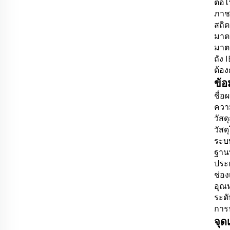
ต่อไ
ภาชน
สถิต
มาต
มาต
ถัง 
ต้อ
ข้อ
ชื่อ
ความ
วัสด
วัสด
ระบบ
ฐานพ
ประเ
ช่อ
อุณห
ระดั
การป
จุด