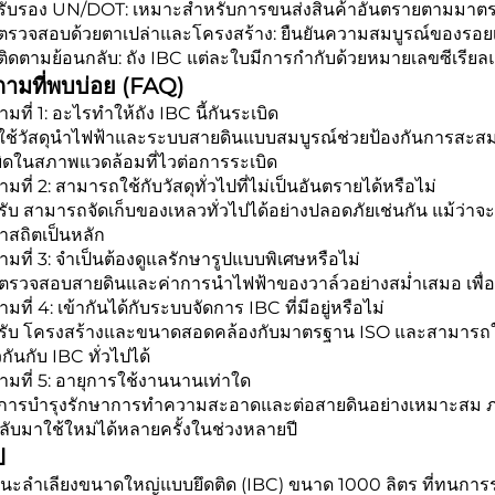
รับรอง UN/DOT: เหมาะสำหรับการขนส่งสินค้าอันตรายตามมา
ตรวจสอบด้วยตาเปล่าและโครงสร้าง: ยืนยันความสมบูรณ์ของรอยเช
ิดตามย้อนกลับ: ถัง IBC แต่ละใบมีการกำกับด้วยหมายเลขซีเรียล
ามที่พบบ่อย (FAQ)
มที่ 1: อะไรทำให้ถัง IBC นี้กันระเบิด
ใช้วัสดุนำไฟฟ้าและระบบสายดินแบบสมบูรณ์ช่วยป้องกันการสะสม
บิดในสภาพแวดล้อมที่ไวต่อการระเบิด
มที่ 2: สามารถใช้กับวัสดุทั่วไปที่ไม่เป็นอันตรายได้หรือไม่
รับ สามารถจัดเก็บของเหลวทั่วไปได้อย่างปลอดภัยเช่นกัน แม้ว่าจะอ
าสถิตเป็นหลัก
มที่ 3: จำเป็นต้องดูแลรักษารูปแบบพิเศษหรือไม่
ตรวจสอบสายดินและค่าการนำไฟฟ้าของวาล์วอย่างสม่ำเสมอ เพื่อ
มที่ 4: เข้ากันได้กับระบบจัดการ IBC ที่มีอยู่หรือไม่
ครับ โครงสร้างและขนาดสอดคล้องกับมาตรฐาน ISO และสามารถใช้
วกันกับ IBC ทั่วไปได้
มที่ 5: อายุการใช้งานนานเท่าใด
ยการบำรุงรักษาการทำความสะอาดและต่อสายดินอย่างเหมาะสม ภ
ับมาใช้ใหม่ได้หลายครั้งในช่วงหลายปี
ป
ะลำเลียงขนาดใหญ่แบบยึดติด (IBC) ขนาด 1000 ลิตร ที่ทนการระเบ