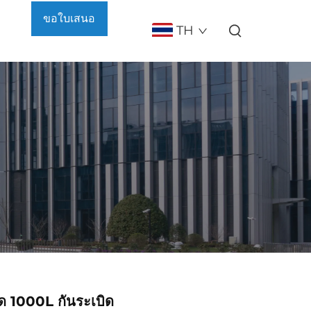
ขอใบเสนอ
TH
ราคา
ด 1000L กันระเบิด