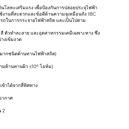
ินโลหะเสริมแรง เพื่อป้องกันการปล่อยประจุไฟฟ้า
ช้งานที่สะดวกและข้อดีด้านความจุเหมือนถัง IBC
มารถในการกระจายไฟฟ้าสถิต และเป็นไปตาม
ี สี ตัวทำละลาย และอุตสาหกรรมเคมีเฉพาะทาง ซึ่ง
่างเข้มงวด
นวนมากชนิดต้านทานไฟฟ้าสถิต)
วามต้านทานผิว ≤10⁶ โอห์ม)
ข้าได้จากสี่ทิศทาง
ยอากาศ
น 2