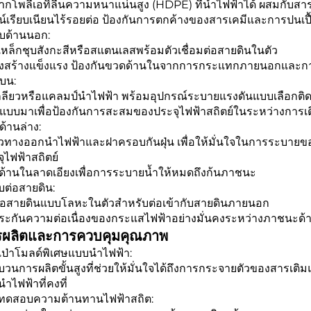
ากโพลีเอทิลีนความหนาแน่นสูง (HDPE) ที่นำไฟฟ้าได้ ผสมกับสา
น์เรียบเนียนไร้รอยต่อ ป้องกันการตกค้างของสารเคมีและการปนเปื
บด้านนอก:
หล็กชุบสังกะสีหรือสแตนเลสพร้อมตัวเชื่อมต่อสายดินในตัว
งสร้างแข็งแรง ป้องกันขวดด้านในจากการกระแทกภายนอกและการ
บน:
ลียวหรือแคลมป์นำไฟฟ้า พร้อมอุปกรณ์ระบายแรงดันแบบเลือกติดตั
แบบมาเพื่อป้องกันการสะสมของประจุไฟฟ้าสถิตย์ในระหว่างการเ
ด้านล่าง:
์วทางออกนำไฟฟ้าและฝาครอบกันฝุ่น เพื่อให้มั่นใจในการระบาย
ุไฟฟ้าสถิตย์
ด้านในลาดเอียงเพื่อการระบายน้ำให้หมดถึงก้นภาชนะ
บต่อสายดิน:
วต่อสายดินแบบโลหะในตัวสำหรับต่อเข้ากับสายดินภายนอก
ประกันความต่อเนื่องของกระแสไฟฟ้าอย่างมั่นคงระหว่างภาชนะด้
รผลิตและการควบคุมคุณภาพ
เป่าโมลด์พิเศษแบบนำไฟฟ้า:
วนการผลิตขั้นสูงที่ช่วยให้มั่นใจได้ถึงการกระจายตัวของสารเติ
ำไฟฟ้าที่คงที่
ทดสอบความต้านทานไฟฟ้าสถิต: