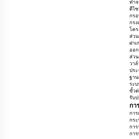
ทำจ
ดีไซ
กรอ
กรงเ
โคร
ส่วน
ฝาเก
ออก
ส่วน
วาล
ประจ
ฐาน
ระบ
ขั้
รับ
กา
การ
กระบ
การน
การ