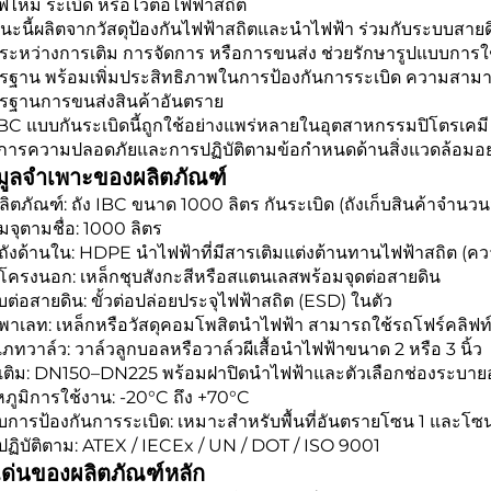
ฟไหม้ ระเบิด หรือไวต่อไฟฟ้าสถิต
ะนี้ผลิตจากวัสดุป้องกันไฟฟ้าสถิตและนำไฟฟ้า ร่วมกับระบบสายด
ระหว่างการเติม การจัดการ หรือการขนส่ง ช่วยรักษารูปแบบการใ
รฐาน พร้อมเพิ่มประสิทธิภาพในการป้องกันการระเบิด ความสา
รฐานการขนส่งสินค้าอันตราย
IBC แบบกันระเบิดนี้ถูกใช้อย่างแพร่หลายในอุตสาหกรรมปิโตรเคม
งการความปลอดภัยและการปฏิบัติตามข้อกำหนดด้านสิ่งแวดล้อมอย
มูลจำเพาะของผลิตภัณฑ์
ผลิตภัณฑ์: ถัง IBC ขนาด 1000 ลิตร กันระเบิด (ถังเก็บสินค้าจำ
จุตามชื่อ: 1000 ลิตร
ุถังด้านใน: HDPE นำไฟฟ้าที่มีสารเติมแต่งต้านทานไฟฟ้าสถิต (ค
ุโครงนอก: เหล็กชุบสังกะสีหรือสแตนเลสพร้อมจุดต่อสายดิน
ต่อสายดิน: ขั้วต่อปล่อยประจุไฟฟ้าสถิต (ESD) ในตัว
าเลท: เหล็กหรือวัสดุคอมโพสิตนำไฟฟ้า สามารถใช้รถโฟร์คลิฟท์เ
ภทวาล์ว: วาล์วลูกบอลหรือวาล์วผีเสื้อนำไฟฟ้าขนาด 2 หรือ 3 นิ้ว
งเติม: DN150–DN225 พร้อมฝาปิดนำไฟฟ้าและตัวเลือกช่องระบา
ภูมิการใช้งาน: -20°C ถึง +70°C
บการป้องกันการระเบิด: เหมาะสำหรับพื้นที่อันตรายโซน 1 และโซ
ฏิบัติตาม: ATEX / IECEx / UN / DOT / ISO 9001
เด่นของผลิตภัณฑ์หลัก