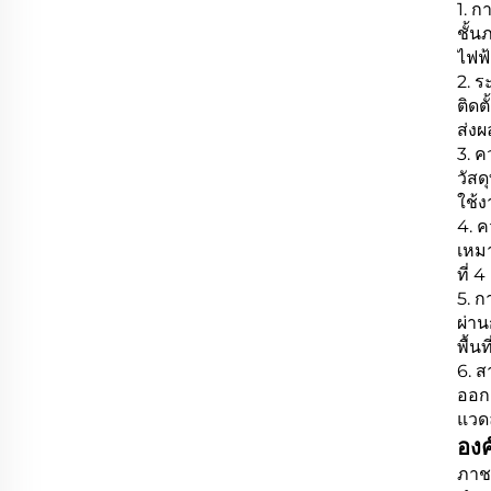
1. ก
ชั้
ไฟฟ้
2. ร
ติดต
ส่งผ
3. 
วัสด
ใช้
4. 
เหมา
ที่ 4
5. 
ผ่า
พื้น
6. ส
ออก
แวด
องค
ภาช