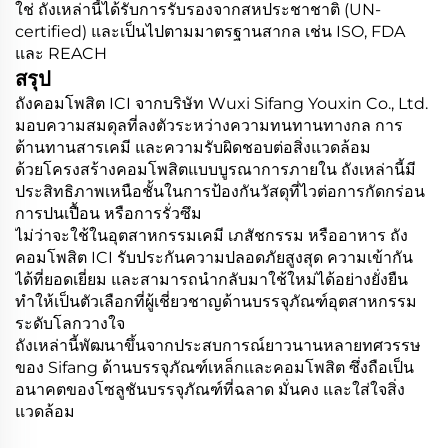
ใช่ ถังเหล่านี้ได้รับการรับรองจากสหประชาชาติ (UN-
certified) และเป็นไปตามมาตรฐานสากล เช่น ISO, FDA
และ REACH
สรุป
ถังคอมโพสิต ICI จากบริษัท Wuxi Sifang Youxin Co., Ltd.
มอบความสมดุลที่ลงตัวระหว่างความทนทานทางกล การ
ต้านทานสารเคมี และความรับผิดชอบต่อสิ่งแวดล้อม
ด้วยโครงสร้างคอมโพสิตแบบบูรณาการภายใน ถังเหล่านี้มี
ประสิทธิภาพเหนือชั้นในการป้องกันวัสดุที่ไวต่อการกัดกร่อน
การปนเปื้อน หรือการรั่วซึม
ไม่ว่าจะใช้ในอุตสาหกรรมเคมี เภสัชกรรม หรืออาหาร ถัง
คอมโพสิต ICI รับประกันความปลอดภัยสูงสุด ความเข้ากัน
ได้ที่ยอดเยี่ยม และสามารถนำกลับมาใช้ใหม่ได้อย่างยั่งยืน
ทำให้เป็นตัวเลือกที่ผู้เชี่ยวชาญด้านบรรจุภัณฑ์อุตสาหกรรม
ระดับโลกวางใจ
ถังเหล่านี้พัฒนาขึ้นจากประสบการณ์ยาวนานหลายทศวรรษ
ของ Sifang ด้านบรรจุภัณฑ์เหล็กและคอมโพสิต ซึ่งถือเป็น
อนาคตของโซลูชันบรรจุภัณฑ์ที่ฉลาด มั่นคง และใส่ใจสิ่ง
แวดล้อม