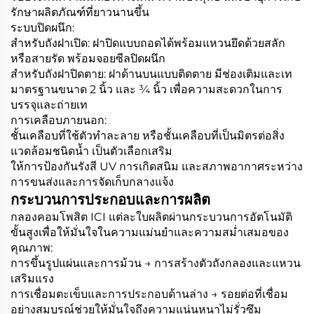
รักษาผลิตภัณฑ์ที่ยาวนานขึ้น
ระบบปิดผนึก:
สำหรับถังฝาเปิด: ฝาปิดแบบถอดได้พร้อมแหวนยึดด้วยสลัก
หรือสายรัด พร้อมจอยซีลปิดผนึก
สำหรับถังฝาปิดตาย: ฝาด้านบนแบบติดตาย มีช่องเติมและเท
มาตรฐานขนาด 2 นิ้ว และ ¾ นิ้ว เพื่อความสะดวกในการ
บรรจุและถ่ายเท
การเคลือบภายนอก:
ชั้นเคลือบที่ใช้ตัวทำละลาย หรือชั้นเคลือบที่เป็นมิตรต่อสิ่ง
แวดล้อมชนิดน้ำ เป็นตัวเลือกเสริม
ให้การป้องกันรังสี UV การเกิดสนิม และสภาพอากาศระหว่าง
การขนส่งและการจัดเก็บกลางแจ้ง
กระบวนการประกอบและการผลิต
กลองคอมโพสิต ICI แต่ละใบผลิตผ่านกระบวนการอัตโนมัติ
ขั้นสูงเพื่อให้มั่นใจในความแม่นยำและความสม่ำเสมอของ
คุณภาพ:
การขึ้นรูปแผ่นและการม้วน → การสร้างตัวถังกลองและแหวน
เสริมแรง
การเชื่อมตะเข็บและการประกอบด้านล่าง → รอยต่อที่เชื่อม
อย่างสมบูรณ์ช่วยให้มั่นใจถึงความแน่นหนาไม่รั่วซึม