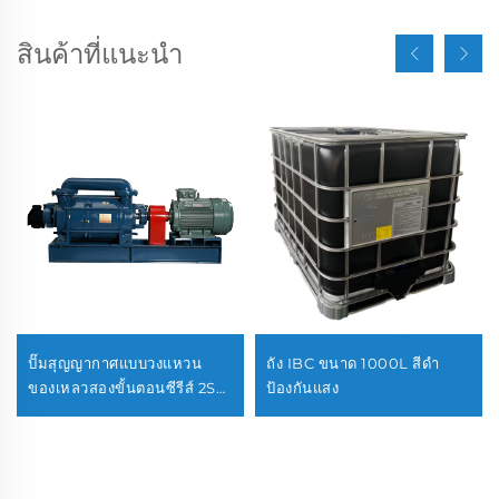
สินค้าที่แนะนำ
ปั๊มสุญญากาศแบบวงแหวน
ถัง IBC ขนาด 1000L สีดำ
ของเหลวสองขั้นตอนซีรีส์ 2SK-
ป้องกันแสง
12