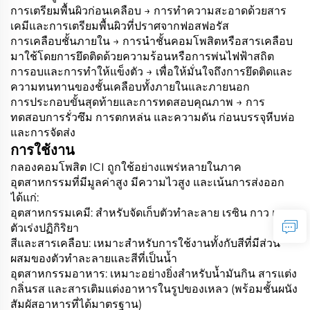
การเตรียมพื้นผิวก่อนเคลือบ → การทำความสะอาดด้วยสาร
เคมีและการเตรียมพื้นผิวที่ปราศจากฟอสฟอรัส
การเคลือบชั้นภายใน → การนำชั้นคอมโพสิตหรือสารเคลือบ
มาใช้โดยการยึดติดด้วยความร้อนหรือการพ่นไฟฟ้าสถิต
การอบและการทำให้แข็งตัว → เพื่อให้มั่นใจถึงการยึดติดและ
ความทนทานของชั้นเคลือบทั้งภายในและภายนอก
การประกอบขั้นสุดท้ายและการทดสอบคุณภาพ → การ
ทดสอบการรั่วซึม การตกหล่น และความดัน ก่อนบรรจุหีบห่อ
และการจัดส่ง
การใช้งาน
กลองคอมโพสิต ICI ถูกใช้อย่างแพร่หลายในภาค
อุตสาหกรรมที่มีมูลค่าสูง มีความไวสูง และเน้นการส่งออก
ได้แก่:
อุตสาหกรรมเคมี: สำหรับจัดเก็บตัวทำละลาย เรซิน กาว และ
ตัวเร่งปฏิกิริยา
สีและสารเคลือบ: เหมาะสำหรับการใช้งานทั้งกับสีที่มีส่วน
ผสมของตัวทำละลายและสีที่เป็นน้ำ
อุตสาหกรรมอาหาร: เหมาะอย่างยิ่งสำหรับน้ำมันกิน สารแต่ง
กลิ่นรส และสารเติมแต่งอาหารในรูปของเหลว (พร้อมชั้นผนัง
สัมผัสอาหารที่ได้มาตรฐาน)