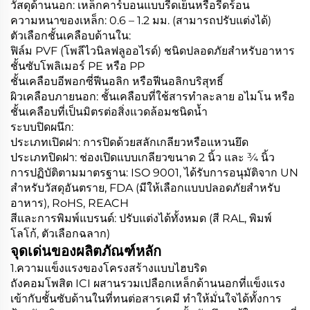
วัสดุด้านนอก: เหล็กคาร์บอนแบบรีดเย็นหรือรีดร้อน
ความหนาของเหล็ก: 0.6 – 1.2 มม. (สามารถปรับแต่งได้)
ตัวเลือกชั้นเคลือบด้านใน:
ฟิล์ม PVF (โพลีไวนิลฟลูออไรด์) ชนิดปลอดภัยสำหรับอาหาร
ชั้นซับโพลิเมอร์ PE หรือ PP
ชั้นเคลือบอีพอกซี่ฟีนอลิก หรือฟีนอลิกบริสุทธิ์
ผิวเคลือบภายนอก: ชั้นเคลือบที่ใช้สารทำละลาย อไมโน หรือ
ชั้นเคลือบที่เป็นมิตรต่อสิ่งแวดล้อมชนิดน้ำ
ระบบปิดผนึก:
ประเภทเปิดฝา: การปิดด้วยสลักเกลียวหรือแหวนยึด
ประเภทปิดฝา: ช่องเปิดแบบเกลียวขนาด 2 นิ้ว และ ¾ นิ้ว
การปฏิบัติตามมาตรฐาน: ISO 9001, ได้รับการอนุมัติจาก UN
สำหรับวัสดุอันตราย, FDA (มีให้เลือกแบบปลอดภัยสำหรับ
อาหาร), RoHS, REACH
สีและการพิมพ์แบรนด์: ปรับแต่งได้ทั้งหมด (สี RAL, พิมพ์
โลโก้, ตัวเลือกฉลาก)
จุดเด่นของผลิตภัณฑ์หลัก
1.ความแข็งแรงของโครงสร้างแบบไฮบริด
ถังคอมโพสิต ICI ผสานรวมเปลือกเหล็กด้านนอกที่แข็งแรง
เข้ากับชั้นซับด้านในที่ทนต่อสารเคมี ทำให้มั่นใจได้ทั้งการ