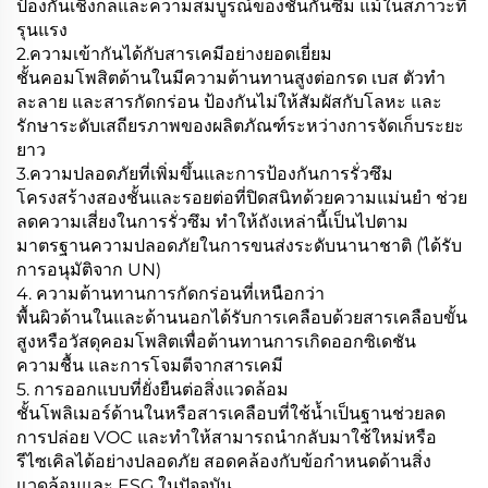
ป้องกันเชิงกลและความสมบูรณ์ของชั้นกันซึม แม้ในสภาวะที่
รุนแรง
2.ความเข้ากันได้กับสารเคมีอย่างยอดเยี่ยม
ชั้นคอมโพสิตด้านในมีความต้านทานสูงต่อกรด เบส ตัวทำ
ละลาย และสารกัดกร่อน ป้องกันไม่ให้สัมผัสกับโลหะ และ
รักษาระดับเสถียรภาพของผลิตภัณฑ์ระหว่างการจัดเก็บระยะ
ยาว
3.ความปลอดภัยที่เพิ่มขึ้นและการป้องกันการรั่วซึม
โครงสร้างสองชั้นและรอยต่อที่ปิดสนิทด้วยความแม่นยำ ช่วย
ลดความเสี่ยงในการรั่วซึม ทำให้ถังเหล่านี้เป็นไปตาม
มาตรฐานความปลอดภัยในการขนส่งระดับนานาชาติ (ได้รับ
การอนุมัติจาก UN)
4. ความต้านทานการกัดกร่อนที่เหนือกว่า
พื้นผิวด้านในและด้านนอกได้รับการเคลือบด้วยสารเคลือบขั้น
สูงหรือวัสดุคอมโพสิตเพื่อต้านทานการเกิดออกซิเดชัน
ความชื้น และการโจมตีจากสารเคมี
5. การออกแบบที่ยั่งยืนต่อสิ่งแวดล้อม
ชั้นโพลิเมอร์ด้านในหรือสารเคลือบที่ใช้น้ำเป็นฐานช่วยลด
การปล่อย VOC และทำให้สามารถนำกลับมาใช้ใหม่หรือ
รีไซเคิลได้อย่างปลอดภัย สอดคล้องกับข้อกำหนดด้านสิ่ง
แวดล้อมและ ESG ในปัจจุบัน