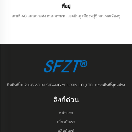
ที่อยู่
เลขที่ 48 ถนนฉางคัง ถนนมาซาน เขตปินหู เมืองหวู่ซี มณฑลเจียงซู
ลิขสิทธิ์ © 2026 WUXI SIFANG YOUXIN CO.,LTD. สงวนสิทธิ์ทุกอย่าง
ลิงก์ด่วน
หน้าแรก
เกี่ยวกับเรา
ผลิตภัณฑ์