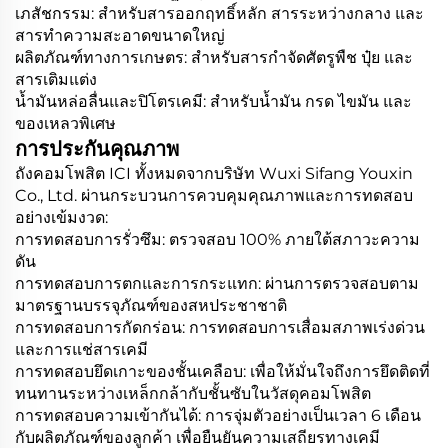
เภสัชกรรม: สำหรับสารออกฤทธิ์หลัก สารระหว่างกลาง และ
สารทำความสะอาดขนาดใหญ่
ผลิตภัณฑ์ทางการเกษตร: สำหรับสารกำจัดศัตรูพืช ปุ๋ย และ
สารเติมแต่ง
น้ำมันหล่อลื่นและปิโตรเคมี: สำหรับน้ำมัน กรด ไขมัน และ
ของเหลวพิเศษ
การประกันคุณภาพ
ถังคอมโพสิต ICI ทั้งหมดจากบริษัท Wuxi Sifang Youxin
Co., Ltd. ผ่านกระบวนการควบคุมคุณภาพและการทดสอบ
อย่างเข้มงวด:
การทดสอบการรั่วซึม: ตรวจสอบ 100% ภายใต้สภาวะความ
ดัน
การทดสอบการตกและการกระแทก: ผ่านการตรวจสอบตาม
มาตรฐานบรรจุภัณฑ์ของสหประชาชาติ
การทดสอบการกัดกร่อน: การทดสอบการเสื่อมสภาพเร่งด่วน
และการแช่สารเคมี
การทดสอบยึดเกาะของชั้นเคลือบ: เพื่อให้มั่นใจถึงการยึดติดที่
ทนทานระหว่างเหล็กกล้ากับชั้นซับในวัสดุคอมโพสิต
การทดสอบความเข้ากันได้: การจุ่มตัวอย่างเป็นเวลา 6 เดือน
กับผลิตภัณฑ์ของลูกค้า เพื่อยืนยันความเสถียรทางเคมี