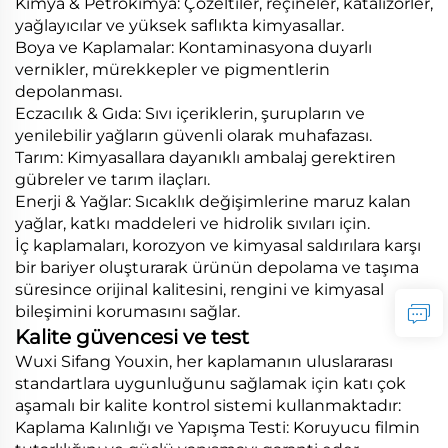
Kimya & Petrokimya: Çözeltiler, reçineler, katalizörler,
yağlayıcılar ve yüksek saflıkta kimyasallar.
Boya ve Kaplamalar: Kontaminasyona duyarlı
vernikler, mürekkepler ve pigmentlerin
depolanması.
Eczacılık & Gıda: Sıvı içeriklerin, şurupların ve
yenilebilir yağların güvenli olarak muhafazası.
Tarım: Kimyasallara dayanıklı ambalaj gerektiren
gübreler ve tarım ilaçları.
Enerji & Yağlar: Sıcaklık değişimlerine maruz kalan
yağlar, katkı maddeleri ve hidrolik sıvıları için.
İç kaplamaları, korozyon ve kimyasal saldırılara karşı
bir bariyer oluşturarak ürünün depolama ve taşıma
süresince orijinal kalitesini, rengini ve kimyasal
bileşimini korumasını sağlar.
Kalite güvencesi ve test
Wuxi Sifang Youxin, her kaplamanın uluslararası
standartlara uygunluğunu sağlamak için katı çok
aşamalı bir kalite kontrol sistemi kullanmaktadır:
Kaplama Kalınlığı ve Yapışma Testi: Koruyucu filmin