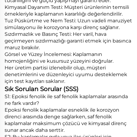
tutarlılığını ve güçlü yapışmayı garanti eder.
Kimyasal Dayanım Testi: Müşteri ürünlerinin temsili
örnekleriyle kaplamanın kararlılığı değerlendirilir.
Tuz Püskürtme ve Nem Testi: Uzun vadeli maruziyet
simülasyonu ile korozyona karşı direnç sağlanır.
Sızdırmazlık ve Basınç Testi: Her varil, hava
geçirmeyen sızdırmazlığı garanti etmek için basınca
maruz bırakılır.
Görsel ve Yüzey İncelemesi: Kaplamanın
homojenliğini ve kusursuz yüzeyini doğrular.
Her üretim partisi izlenebilir olup, müşteri
denetimlerini ve düzenleyici uyumu desteklemek
için test kayıtları saklanır.
Sık Sorulan Sorular (SSS)
S1: Epoksi fenolik ile saf fenolik kaplamalar arasında
ne fark vardır?
Epoksi fenolik kaplamalar esneklik ile korozyon
direnci arasında denge sağlarken, saf fenolik
kaplamalar maksimum çözücü ve kimyasal direnç
sunar ancak daha serttir.
S2: Bu kaplamalar gıda veya ilaç ürünleri için