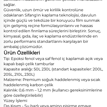
sağlar.
Güvenlik, uzun ömür ve kirlilik kontrolüne
odaklanan Sifang'ın kaplama teknolojisi, davulun
içinde güçlü ve tekdüze bir koruyucu film sunmak
için gelişmiş reçine formülasyonlarını ve hassas
kontrol edilen fırınlama süreçlerini birleştirir. Sonuç,
kimyasal, gıda, ilaç ve kaplama endüstrilerinde en
zorlu performans standartlarını karşılayan bir
ambalaj çözümüdür.
Ürün Özellikleri
Tip: Epoksi fenol veya saf fenol iç kaplamalı açık veya
kapalı başlı çelik tamburlar
Kapasite aralığı: 50L 230L (standart kapasiteler: 200L,
205L, 210L, 230L)
Malzeme: Premium soğuk haddelenmiş veya sıcak
haddelenmiş karbon çelik
Kalınlık: 0,6 mm – 1,2 mm (kullanıcı gereksinimlerine
göre özelleştirilebilir)
Yüzey İşlemi
Dış Kısım - Su bazlı veya amino pişirme emaye