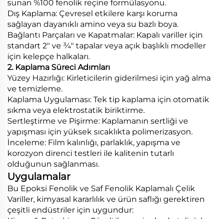
sunan %100 fenolik reçine formülasyonu.
Dış Kaplama: Çevresel etkilere karşı koruma
sağlayan dayanıklı amino veya su bazlı boya.
Bağlantı Parçaları ve Kapatmalar: Kapalı variller için
standart 2" ve ¾" tapalar veya açık başlıklı modeller
için kelepçe halkaları.
2. Kaplama Süreci Adımları
Yüzey Hazırlığı: Kirleticilerin giderilmesi için yağ alma
ve temizleme.
Kaplama Uygulaması: Tek tip kaplama için otomatik
sıkma veya elektrostatik biriktirme.
Sertleştirme ve Pişirme: Kaplamanın sertliği ve
yapışması için yüksek sıcaklıkta polimerizasyon.
İnceleme: Film kalınlığı, parlaklık, yapışma ve
korozyon direnci testleri ile kalitenin tutarlı
olduğunun sağlanması.
Uygulamalar
Bu Epoksi Fenolik ve Saf Fenolik Kaplamalı Çelik
Variller, kimyasal kararlılık ve ürün saflığı gerektiren
çeşitli endüstriler için uygundur: