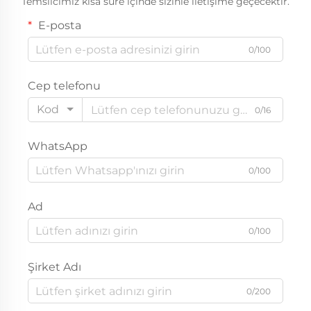
Temsilcimiz kısa süre içinde sizinle iletişime geçecektir.
E-posta
0/100
Cep telefonu
Kod
0/16
WhatsApp
0/100
Ad
0/100
Şirket Adı
0/200