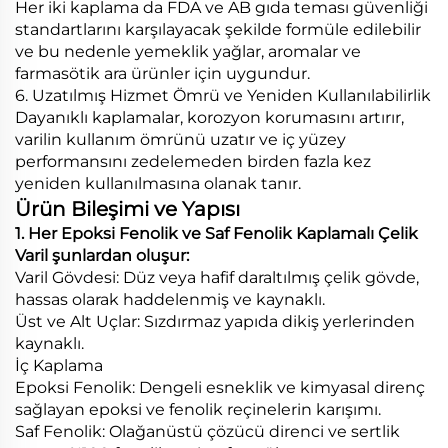
Her iki kaplama da FDA ve AB gıda teması güvenliği
standartlarını karşılayacak şekilde formüle edilebilir
ve bu nedenle yemeklik yağlar, aromalar ve
farmasötik ara ürünler için uygundur.
6. Uzatılmış Hizmet Ömrü ve Yeniden Kullanılabilirlik
Dayanıklı kaplamalar, korozyon korumasını artırır,
varilin kullanım ömrünü uzatır ve iç yüzey
performansını zedelemeden birden fazla kez
yeniden kullanılmasına olanak tanır.
Ürün Bileşimi ve Yapısı
1. Her Epoksi Fenolik ve Saf Fenolik Kaplamalı Çelik
Varil şunlardan oluşur:
Varil Gövdesi: Düz veya hafif daraltılmış çelik gövde,
hassas olarak haddelenmiş ve kaynaklı.
Üst ve Alt Uçlar: Sızdırmaz yapıda dikiş yerlerinden
kaynaklı.
İç Kaplama
Epoksi Fenolik: Dengeli esneklik ve kimyasal direnç
sağlayan epoksi ve fenolik reçinelerin karışımı.
Saf Fenolik: Olağanüstü çözücü direnci ve sertlik