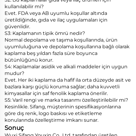
kullanılabilir mi?
Evet. FDA veya AB uyumlu koşullar altında
üretildiğinde, gıda ve ilaç uygulamaları için
güvenlidir.
S3: Kaplamanın tipik ömrü nedir?
Normal depolama ve taşıma koşullarında, ürün
uyumluluğuna ve depolama koşullarına bağlı olarak
kaplama beş yıldan fazla süre boyunca
bütünlüğünü korur.
S4: Kaplamalar asidik ve alkali maddeler için uygun
mudur?
Evet. Her iki kaplama da hafif ila orta düzeyde asit ve
bazlara karşı güçlü koruma sağlar; daha kuvvetli
kimyasallar için saf fenolik kaplama önerilir.
S5: Varil rengi ve marka tasarımı özelleştirilebilir mi?
Kesinlikle. Sifang, müşterinin spesifikasyonlarına
göre dış renk, logo baskısı ve etiketleme
konularında özelleştirme imkanı sunar.
Sonuç
Wuxi Sifang Youxin Co., Ltd. tarafından üretilen