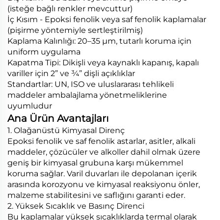
(isteğe bağlı renkler mevcuttur)
İç Kısım - Epoksi fenolik veya saf fenolik kaplamalar
(pişirme yöntemiyle sertleştirilmiş)
Kaplama Kalınlığı: 20–35 μm, tutarlı koruma için
uniform uygulama
Kapatma Tipi: Dikişli veya kaynaklı kapanış, kapalı
variller için 2” ve ¾” dişli açıklıklar
Standartlar: UN, ISO ve uluslararası tehlikeli
maddeler ambalajlama yönetmeliklerine
uyumludur
Ana Ürün Avantajları
1. Olağanüstü Kimyasal Direnç
Epoksi fenolik ve saf fenolik astarlar, asitler, alkali
maddeler, çözücüler ve alkoller dahil olmak üzere
geniş bir kimyasal grubuna karşı mükemmel
koruma sağlar. Varil duvarları ile depolanan içerik
arasında korozyonu ve kimyasal reaksiyonu önler,
malzeme stabilitesini ve saflığını garanti eder.
2. Yüksek Sıcaklık ve Basınç Direnci
Bu kaplamalar yüksek sıcaklıklarda termal olarak