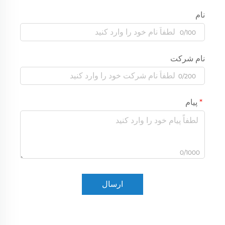
نام
0/100
نام شرکت
0/200
پیام
0/1000
ارسال