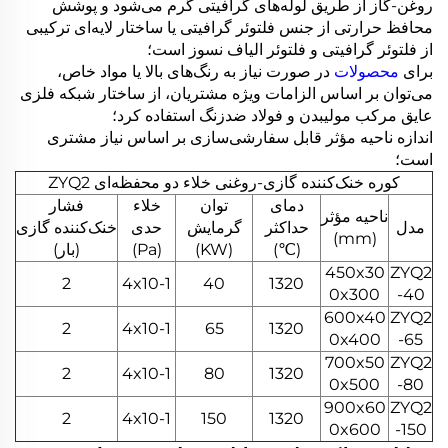
روغن-گاز از طریق لوله‌های گرافیتی گرم می‌شود و پوشش
محافظ حرارتی از جنس فلتوئر گرافیتی یا ساختار لایه‌ای ترکیبی
از فلتوئر گرافیتی و فلتوئر الیاف نسوز است؛
برای
محصولات
در صورت نیاز به رنگ‌های بالا یا مواد خاص،
می‌توان بر اساس الزامات ویژه مشتریان، از ساختار شبکه فلزی
عایق مرکب مولیبدن و فولاد ضدزنگ استفاده کرد؛
اندازه ناحیه مؤثر قابل سفارشی‌سازی بر اساس نیاز مشتری
است؛
کوره خنک‌کننده گازی-روغنی خلاء دو محفظه‌ای ZYQ2
دمای
توان
خلاء
فشار
ناحیه مؤثر
مدل
حداکثر
گرمایش
حدی
خنک‌کننده گازی
(mm)
(℃)
(KW)
(Pa)
(بار)
450x30
ZYQ2
2
4x10-1
40
1320
0x300
-40
600x40
ZYQ2
2
4x10-1
65
1320
0x400
-65
700x50
ZYQ2
2
4x10-1
80
1320
0x500
-80
900x60
ZYQ2
2
4x10-1
150
1320
0x600
-150