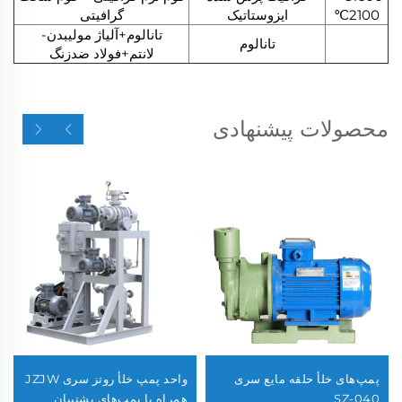
2100℃
ایزوستاتیک
گرافیتی
تانالوم+آلیاژ مولیبدن-
تانالوم
لانتم+فولاد ضدزنگ
محصولات پیشنهادی
پمپ‌های خلأ حلقه مایع سری
واحد پمپ خلأ روتز سری JZJW
SZ-040
همراه با پمپ‌های پشتیبان