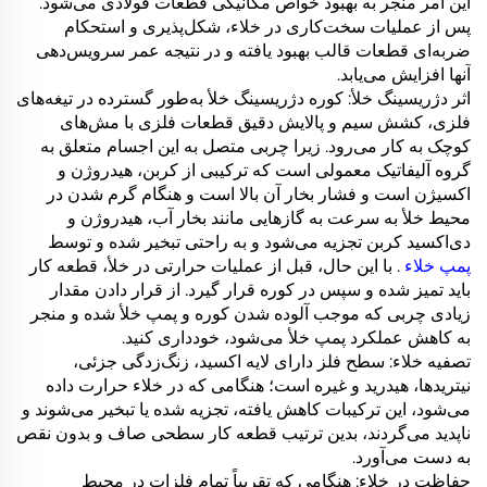
این امر منجر به بهبود خواص مکانیکی قطعات فولادی می‌شود.
پس از عملیات سخت‌کاری در خلاء، شکل‌پذیری و استحکام
ضربه‌ای قطعات قالب بهبود یافته و در نتیجه عمر سرویس‌دهی
آنها افزایش می‌یابد.
اثر دژریسینگ خلأ: کوره دژریسینگ خلأ به‌طور گسترده در تیغه‌های
فلزی، کشش سیم و پالایش دقیق قطعات فلزی با مش‌های
کوچک به کار می‌رود. زیرا چربی متصل به این اجسام متعلق به
گروه آلیفاتیک معمولی است که ترکیبی از کربن، هیدروژن و
اکسیژن است و فشار بخار آن بالا است و هنگام گرم شدن در
محیط خلأ به سرعت به گازهایی مانند بخار آب، هیدروژن و
دی‌اکسید کربن تجزیه می‌شود و به راحتی تبخیر شده و توسط
پمپ خلاء
. با این حال، قبل از عملیات حرارتی در خلأ، قطعه کار
باید تمیز شده و سپس در کوره قرار گیرد. از قرار دادن مقدار
زیادی چربی که موجب آلوده شدن کوره و پمپ خلأ شده و منجر
به کاهش عملکرد پمپ خلأ می‌شود، خودداری کنید.
تصفیه خلاء: سطح فلز دارای لایه اکسید، زنگ‌زدگی جزئی،
نیتریدها، هیدرید و غیره است؛ هنگامی که در خلاء حرارت داده
می‌شود، این ترکیبات کاهش یافته، تجزیه شده یا تبخیر می‌شوند و
ناپدید می‌گردند، بدین ترتیب قطعه کار سطحی صاف و بدون نقص
به دست می‌آورد.
حفاظت در خلاء: هنگامی که تقریباً تمام فلزات در محیط