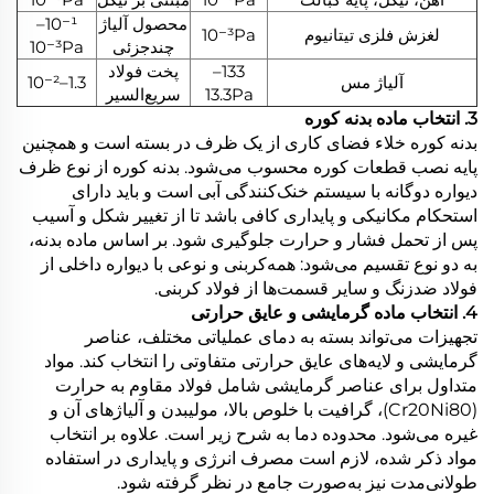
محصول آلیاژ
10⁻¹–
لغزش فلزی تیتانیوم
10⁻³Pa
چندجزئی
10⁻³Pa
133–
پخت فولاد
آلیاژ مس
1.3–10⁻²
13.3Pa
سریع‌السیر
3. انتخاب ماده بدنه کوره
بدنه کوره خلاء فضای کاری از یک ظرف در بسته است و همچنین
پایه نصب قطعات کوره محسوب می‌شود. بدنه کوره از نوع ظرف
دیواره دوگانه با سیستم خنک‌کنندگی آبی است و باید دارای
استحکام مکانیکی و پایداری کافی باشد تا از تغییر شکل و آسیب
پس از تحمل فشار و حرارت جلوگیری شود. بر اساس ماده بدنه،
به دو نوع تقسیم می‌شود: همه‌کربنی و نوعی با دیواره داخلی از
فولاد ضدزنگ و سایر قسمت‌ها از فولاد کربنی.
4. انتخاب ماده گرمایشی و عایق حرارتی
تجهیزات می‌تواند بسته به دمای عملیاتی مختلف، عناصر
گرمایشی و لایه‌های عایق حرارتی متفاوتی را انتخاب کند. مواد
متداول برای عناصر گرمایشی شامل فولاد مقاوم به حرارت
(Cr20Ni80)، گرافیت با خلوص بالا، مولیبدن و آلیاژهای آن و
غیره می‌شود. محدوده دما به شرح زیر است. علاوه بر انتخاب
مواد ذکر شده، لازم است مصرف انرژی و پایداری در استفاده
طولانی‌مدت نیز به‌صورت جامع در نظر گرفته شود.