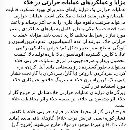
مزایا و عملکردهای عملیات حرارتی در خلاء
عملیات حرارتی یک فرآیند پایه‌ای مهم برای بهبود عملکرد، قابلیت
اطمینان و عمر مفید قطعات مکانیکی است. عملیات حرارتی
می‌تواند ظرفیت بالقوه مواد فلزی را به حداکثر برساند و باعث
شود قطعات مکانیکی به‌طور کامل به نیازهای عملکردی و عمر
مورد نیاز در شرایط مختلف کاری دست یابند. مزایای عملیات
حرارتی خلاء عبارتند از: عدم اکسیداسیون، عدم دکربوراسیون و
آلودگی؛ سطح تمیز، تغییر شکل کم؛ خواص مکانیکی ترکیبی
عالی؛ کاربرد گسترده؛ اتوماسیون بالا؛ بازده تولید بالا، کیفیت
محصول پایدار و صرفه‌جویی در انرژی. عملیات حرارتی خلاء
می‌تواند به‌طور گسترده در زمینه‌هایی مانند آنیل کردن، نرم
کردن، سردکردن با روغن (یا گاز)، سردکردن با گاز تحت فشار
(دبی بالا)، کربوراسیون خلاء، سینترینگ خلاء و لحیم‌کاری خلاء
مورد استفاده قرار گیرد.
ویژگی‌های فرآیندی عملیات حرارتی خلاء شامل اثر خروج گاز از
خلاء، اثر دشنه‌زدایی خلاء، اثر تصفیه خلاء و اثر محافظت خلاء
است.
خارج کردن گاز از محیط خلاء: در فرآیند حرارتی خلاء، با کاهش
فشار کوره (یعنی افزایش درجه خلاء)، گازهای باقی‌مانده (مانند
H، N، CO و غیره) موجود در فولاد خارج می‌شوند (خروج گاز).