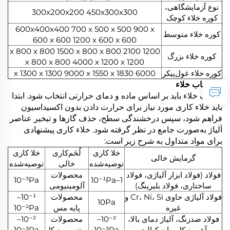
نوع آزمایشگاهی،
300x200x200 450x300x300
کوره خلاء کوچک
600x400x400 700 x 500 x 500 900 x
کوره خلاء متوسط
600 x 600 1200 x 600 x 600
1200 x 800 x 800 1500 x 800 x 800 2100
کوره خلاء بزرگ
x 800 x 800 4000 x 1200 x 1200
کوره خلاء غول‌پیکر
6000 x 1300 x 1300 9000 x 1550 x 1830
2. انتخاب خلاء
خوراک خلاء باید بر اساس ماده و دمای حرارتی انتخاب شود. ابتدا
باید خلاء کاری مورد نیاز برای حرارت دادن بدون اکسیداسیون
فراهم شود، سپس درخشندگی سطح، حذف گازها و تبخیر عناصر
آلیاژ به‌صورت جامع در نظر گرفته شود. خلاء کاری پیشنهادی
برای مواد متداول به شرح زیر است:
خلا کاری
لُحَم‌کاری
خلا کاری
گرمایش خالی
توصیه‌شده
خالی
توصیه‌شده
فولاد (فولاد ابزار آلیاژی، فولاد
محصولات
10⁻³Pa
1–10⁻¹Pa
ساختاری، فولاد بلبرینگ)
آلومینیومی
فولاد آلیاژی حاوی Cr، Ni، Si و
محصولات
10⁻¹–
10Pa
غیره
پایه مس
10⁻²Pa
فولاد ضدزنگ، آلیاژ دمای بالا،
10⁻²–
محصولات
10⁻²–
آهن، نیکل، پایه کبالت
10⁻³Pa
مبتنی بر نیکل
10⁻³Pa