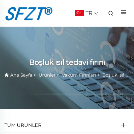
TR
Boşluk ısıl tedavi fırını
Ana Sayfa
>
Ürünler
>
Vakum Fırınları
>
Boşluk ısıl tedavi fırını
TÜM ÜRÜNLER