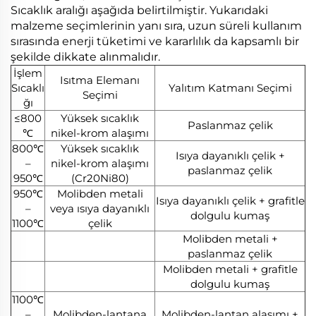
Sıcaklık aralığı aşağıda belirtilmiştir. Yukarıdaki
malzeme seçimlerinin yanı sıra, uzun süreli kullanım
sırasında enerji tüketimi ve kararlılık da kapsamlı bir
şekilde dikkate alınmalıdır.
İşlem
Isıtma Elemanı
Sıcaklı
Yalıtım Katmanı Seçimi
Seçimi
ğı
≤800
Yüksek sıcaklık
Paslanmaz çelik
℃
nikel-krom alaşımı
800℃
Yüksek sıcaklık
Isıya dayanıklı çelik +
–
nikel-krom alaşımı
paslanmaz çelik
950℃
(Cr20Ni80)
950℃
Molibden metali
Isıya dayanıklı çelik + grafitle
–
veya ısıya dayanıklı
dolgulu kumaş
1100℃
çelik
Molibden metali +
paslanmaz çelik
Molibden metali + grafitle
dolgulu kumaş
1100℃
–
Molibden-lantana
Molibden-lantan alaşımı +