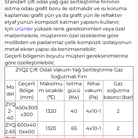
Standart çift odalı yağ-gaz sertleştirme fırınının
ısıtma odası grafit boru ile ısıtmalıdır ve ısı koruma
kaplaması grafit yün ya da grafit yün ile refrakter
elyaf yünün kompozit katman yapısını kullanır;
Için
ürünler
yüksek renk gereksinimleri veya özel
malzemelerle, müşterinin özel isteklerine göre
molibden ve paslanmaz çelik kompozit izolasyonun
metal ekran yapısı da benimsenebilir;
Geçerli bölgenin boyutu müşteri gereksinimlerine
göre özelleştirilebilir;
ZYQ2 Çift Odalı Vakum Yağ Sertleştirme Gaz
Soğutmalı Fırn
Geçerli
Maksimu
Isıtma
Nihai
Gaz
Mo
Bölge
m sıcaklık
gücü
vakum
soğutma
del
(mm)
(℃)
(Kw)
(Pa)
basıncı (bar)
ZYQ
450x300
2-
1320
40
4x10-1
2
x300
40
ZYQ
600x40
1320
65
4x10-1
2
2-65
0x400