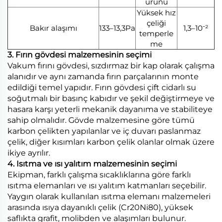
ürünü
Yüksek hız
çeliği
Bakır alaşımı
133–13,3Pa
1,3–10⁻²
temperle
me
3. Fırın gövdesi malzemesinin seçimi
Vakum fırını gövdesi, sızdırmaz bir kap olarak çalışma
alanıdır ve aynı zamanda fırın parçalarının monte
edildiği temel yapıdır. Fırın gövdesi çift cidarlı su
soğutmalı bir basınç kabıdır ve şekil değiştirmeye ve
hasara karşı yeterli mekanik dayanıma ve stabiliteye
sahip olmalıdır. Gövde malzemesine göre tümü
karbon çelikten yapılanlar ve iç duvarı paslanmaz
çelik, diğer kısımları karbon çelik olanlar olmak üzere
ikiye ayrılır.
4. Isıtma ve ısı yalıtım malzemesinin seçimi
Ekipman, farklı çalışma sıcaklıklarına göre farklı
ısıtma elemanları ve ısı yalıtım katmanları seçebilir.
Yaygın olarak kullanılan ısıtma elemanı malzemeleri
arasında ısıya dayanıklı çelik (Cr20Ni80), yüksek
saflıkta grafit, molibden ve alaşımları bulunur.