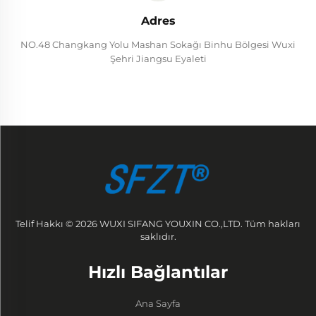
Adres
NO.48 Changkang Yolu Mashan Sokağı Binhu Bölgesi Wuxi
Şehri Jiangsu Eyaleti
Telif Hakkı © 2026 WUXI SIFANG YOUXIN CO.,LTD. Tüm hakları
saklıdır.
Hızlı Bağlantılar
Ana Sayfa