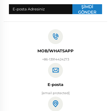
ŞİMDİ
GÖNDER
MOB/WHATSAPP
+86-13914424273
E-posta
[email protected]