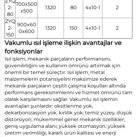
ZYQ
700x500
2-
1320
80
4x10-1
2
x500
80
ZYQ
900x60
2-
1320
150
4x10-1
2
0x600
150
Vakumlu ısıl işleme ilişkin avantajlar ve
fonksiyonlar
Isıl işlem, mekanik parçaların performansını,
güvenilirliğini ve kullanım ömrünü artırmak için
önemli bir temel süreçtir. Isıl işlem, metal
malzemelerin potansiyelini maksimize ederek
mekanik parçaların çeşitli çalışma koşulları altında
performans gereksinimlerini ve hizmet ömrünü tam
olarak karşılamasını sağlar. Vakumlu ısıl işlemin
avantajları şunlardır: oksitlenme yok,
dekarbonizasyon yok, kirlilik yok; temiz yüzey, düşük
distorsiyon; mükemmel genel mekanik özellikler;
geniş uygulama alanı; yüksek otomasyon; yüksek
üretim verimliliği, kararlı ürün kalitesi ve enerji