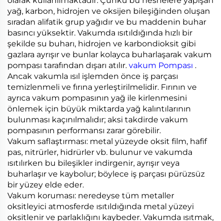
olarak kullanılmaktadır. Çünkü bu nesnelere yapışan
yağ, karbon, hidrojen ve oksijen bileşiğinden oluşan
sıradan alifatik grup yağıdır ve bu maddenin buhar
basıncı yüksektir. Vakumda ısıtıldığında hızlı bir
şekilde su buharı, hidrojen ve karbondioksit gibi
gazlara ayrışır ve bunlar kolayca buharlaşarak vakum
pompası tarafından dışarı atılır.
vakum Pompası
.
Ancak vakumla ısıl işlemden önce iş parçası
temizlenmeli ve fırına yerleştirilmelidir. Fırının ve
ayrıca vakum pompasının yağ ile kirlenmesini
önlemek için büyük miktarda yağ kalıntılarının
bulunması kaçınılmalıdır; aksi takdirde vakum
pompasının performansı zarar görebilir.
Vakum saflaştırması: metal yüzeyde oksit film, hafif
pas, nitrürler, hidrürler vb. bulunur ve vakumda
ısıtılırken bu bileşikler indirgenir, ayrışır veya
buharlaşır ve kaybolur; böylece iş parçası pürüzsüz
bir yüzey elde eder.
Vakum koruması: neredeyse tüm metaller
oksitleyici atmosferde ısıtıldığında metal yüzeyi
oksitlenir ve parlaklığını kaybeder. Vakumda ısıtmak,