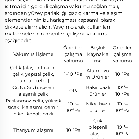
ısıtma için gerekli çalışma vakumu sağlanmalı,
ardından yüzey parlaklığı, gaz çıkarma ve alaşım
elementlerinin buharlaşması kapsamlı olarak
dikkate alınmalıdır. Yaygın olarak kullanılan
malzemeler için önerilen çalışma vakumu
aşağıdadır:
Önerilen
Boşluk
Önerilen
Vakum ısıl işleme
çalışma
Kaynakla
çalışma
vakumu
ma
vakumu
Çelik (alaşım takımlı
Alüminyu
çelik, yapısal çelik,
1–10⁻¹Pa
10⁻³Pa
m Ürünleri
rulman çeliği)
Cr, Ni, Si vb. içeren
Bakır bazlı
10⁻¹–
10Pa
alaşımlı çelik
ürünler
10⁻²Pa
Paslanmaz çelik, yüksek
10⁻²–
Nikel bazlı
10⁻²–
sıcaklık alaşımı, demir,
10⁻³Pa
ürünler
10⁻³Pa
nikel, kobalt bazlı
Çok
bileşenli
10⁻¹–
Titanyum alaşımı
10⁻³Pa
alaşım
10⁻³Pa