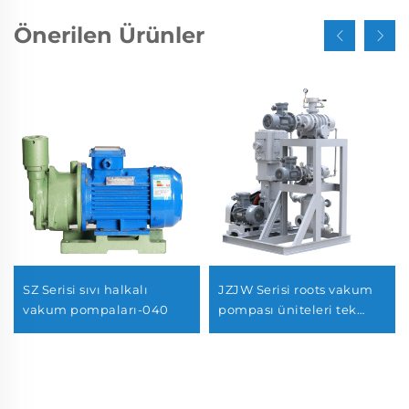
Önerilen Ürünler
SZ Serisi sıvı halkalı
JZJW Serisi roots vakum
vakum pompaları-040
pompası üniteleri tek
yönlü çalışan pompalarla
600-21