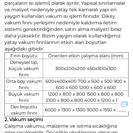
parçaların ısı işlemi) olarak ayrılır. Yapısal sınırlamalar
ve maliyet nedeniyle yatay tek kamaralı yapı en
yaygın kullanılan vakum ısı işlem fırınıdır. Dikey
vakum fırını yerleşimi nedeniyle kaldırma iletim
sistemi gerektirdiğinden satın alma maliyeti biraz
daha yüksektir. Bizim yaygın olarak kullandığımız
yatay vakum fırınlarının etkin alan boyutları
aşağıdaki gibidir:
Fırın boyutu
Önerilen etkin çalışma alanı (mm)
Deneysel tip,
küçük vakum
300x200x200 450x300x300
fırını
Orta boy vakum
600x400x400 700 x 500 x 500 900 x
fırını
600 x 600 1200 x 600 x 600
Büyük vakum
1200 x 800 x 800 1500 x 800 x 800
fırını
2100 x 800 x 800 4000 x 1200 x 1200
Dev boyutlu
6000 x 1300 x 1300 9000 x 1550 x 1830
vakum fırını
2. Vakum seçimi
Çalışma vakumu, malzeme ve ısıtma sıcaklığına
göre seçilmelidir. Öncelikle oksitlenme olmayan