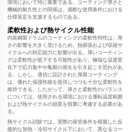
環境において特に重要である。コーティング厚さと
機械的耐久性との関係は、過酷な使用条件における
仕様策定を支援するものである。
柔軟性および熱サイクル性能
内装鋼製ドラムのコーティングの柔軟性特性は、厚
さの影響を大きく受けるため、熱膨張および収縮サ
イクルへの対応能力に影響が出る。厚いコーティン
グは柔軟性が低下する可能性があり、極端な温度変
化下で応力集中や亀裂の発生を引き起こす恐れがあ
る。しかし、適切に設計された厚膜コーティング
は、優れた保護性能を提供しつつも十分な柔軟性を
維持できる。したがって、厚さと柔軟性のバランス
については、使用される環境における運転温度範囲
および熱サイクルの頻度を慎重に考慮する必要があ
る。
熱サイクル試験では、実際の保管条件を模擬した反
復的な加熱・冷却サイクル下において、異なるコー