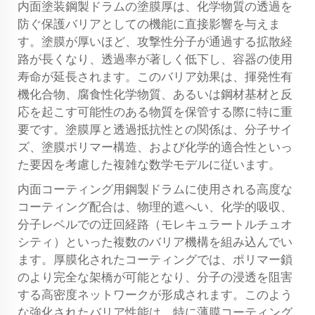
内面塗装鋼製ドラムの塗膜厚は、化学物質の透過を
防ぐ保護バリアとしての機能に直接影響を与えま
す。塗膜が厚いほど、攻撃性分子が通過する拡散経
路が長くなり、透過率が著しく低下し、容器の使用
寿命が延長されます。このバリア効果は、揮発性有
機化合物、腐食性化学物質、あるいは鋼材基材と反
応を起こす可能性のある物質を保管する際に特に重
要です。塗膜厚と透過抵抗性との関係は、分子サイ
ズ、塗膜ポリマー構造、および化学的適合性といっ
た要因を考慮した複雑な数学モデルに従います。
内面コーティング用鋼製ドラムに使用される高度な
コーティング配合は、物理的遮へい、化学的吸収、
分子レベルでの迂回経路（モレキュラートルチュオ
シティ）といった複数のバリア機構を組み込んでい
ます。厚膜化されたコーティングでは、ポリマー鎖
のより完全な架橋が可能となり、分子の浸透を阻害
する高密度ネットワークが形成されます。このよう
な強化されたバリア性能は、特に薄膜コーティング