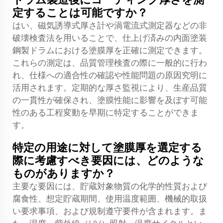
定することは可能ですか？
はい、磁気誘導式厚さ計や渦電流式測定器などの非
破壊検査法を用いることで、仕上げ済みの内面塗装
鋼製ドラムにおける塗膜厚を正確に測定できます。
これらの測定は、品質管理検査の際に一般的に行わ
れ、仕様への適合性の確認や性能問題の原因究明に
活用されます。定期的な厚さ監視により、生産品質
の一貫性が確保され、塗膜性能に影響を及ぼす可能
性のある工程変動を早期に特定することができま
す。
特定の用途に対して塗膜厚を選定する
際に考慮すべき要因には、どのような
ものがありますか？
主要な要因には、貯蔵対象物質の化学的性質および
腐食性、想定貯蔵期間、使用温度範囲、機械的取扱
い要求事項、および規制遵守要件が含まれます。ま