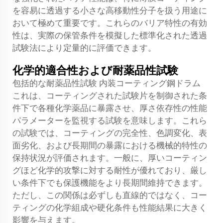
を容易に透過する小さな高移動性分子を扱う用途に
おいて極めて重要です。これらのバリア特性の有効
性は、実際の保管条件を模擬した標準化された透過
試験法により定量的に評価できます。
化学的適合性および耐薬品性試験
包括的な耐薬品性試験
内装コーティング鋼ドラム
これは、コーティングされた試験片を制御された条
件下で各種化学薬品に暴露させ、厚さ依存性の性能
パラメーターを監視する試験を意味します。これら
の試験では、コーティングの完全性、色調変化、表
面劣化、および長期間の暴露における機械的特性の
保持状況が評価されます。一般に、厚いコーティン
グほど化学的攻撃に対する耐性が優れており、厳し
い条件下でも保護機能をより長期間維持できます。
ただし、この関係は必ずしも直線的ではなく、コー
ティングの化学組成や硬化条件も性能結果に大きく
影響を与えます。