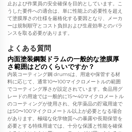
止および作業員の安全確保を目的としています。こ
うした要件への適合は、単に性能上の必要性を超え
て塗膜厚さの仕様を厳格化する要因となり、メーカ
ーは規制順守とコスト負担および生産効率とのバラ
ンスを取る必要があります。
よくある質問
内面塗装鋼製ドラムの一般的な塗膜厚
さ範囲はどのくらいですか？
内装コーティング鋼 drumsは、用途や保管する材
料に応じて、通常10〜100マイクロメートルの範囲
でコーティング厚さが設定されています。食品用グ
レードの用途では一般的に15〜40マイクロメートル
のコーティングが使用され、化学薬品の貯蔵用途で
は50〜100マイクロメートル以上が必要となる場合
があります。極端な化学物質への暴露や長期保管を
必要とする特殊用途では、十分な保護と性能を確保