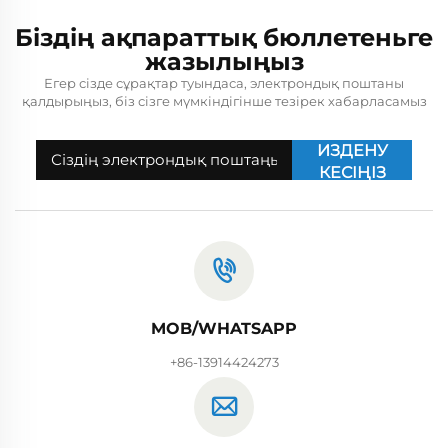
Біздің ақпараттық бюллетеньге
жазылыңыз
Егер сізде сұрақтар туындаса, электрондық поштаны
қалдырыңыз, біз сізге мүмкіндігінше тезірек хабарласамыз
ИЗДЕНУ
КЕСІҢІЗ
MOB/WHATSAPP
+86-13914424273