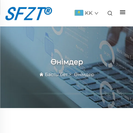
KK
Өнімдер
Басты бет
>
Өнімдер