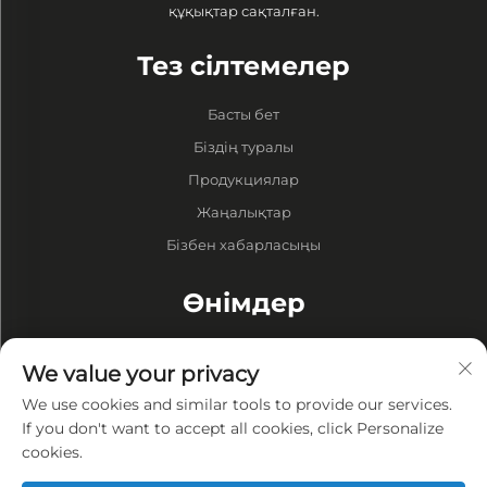
құқықтар сақталған.
Тез сілтемелер
Басты бет
Біздің туралы
Продукциялар
Жаңалықтар
Бізбен хабарласыңы
Өнімдер
Барабандар
We value your privacy
Вакуумдық Сорғы
We use cookies and similar tools to provide our services.
Вакуумдық Пештер
If you don't want to accept all cookies, click Personalize
cookies.
Жеке өмір