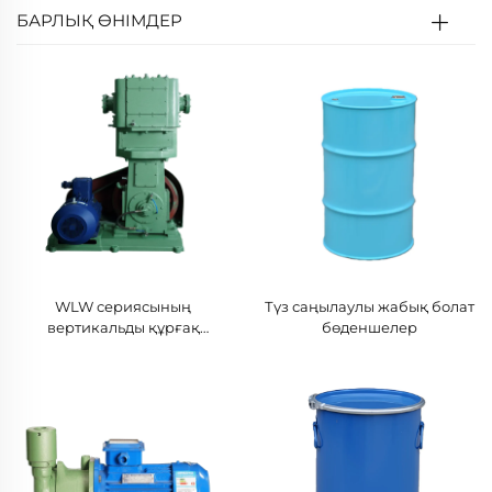
БАРЛЫҚ ӨНІМДЕР
WLW сериясының
Түз саңылаулы жабық болат
вертикальды құрғақ
бөденшелер
поршенді вакуумдық
сорғылары-150B