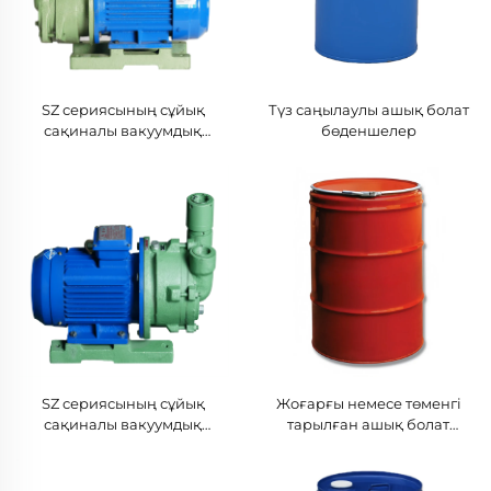
SZ сериясының сұйық
Түз саңылаулы ашық болат
сақиналы вакуумдық
бөденшелер
сорғылары-040
SZ сериясының сұйық
Жоғарғы немесе төменгі
сақиналы вакуумдық
тарылған ашық болат
сорғылары-063
бөденшелер