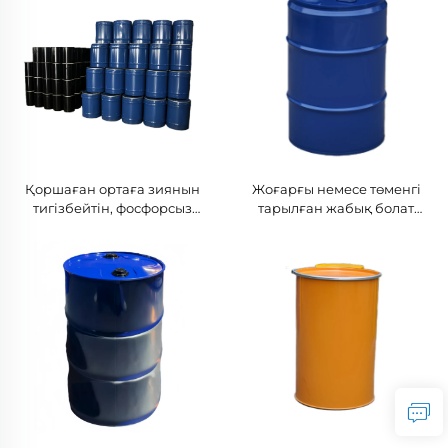
Қоршаған ортаға зиянын
Жоғарғы немесе төменгі
тигізбейтін, фосфорсыз
тарылған жабық болат
болат бидондар
бөденшелер