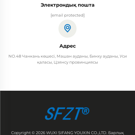
Электрондық пошта
[email protected]
Адрес
NO.48 Чанкань көшесі, Машан ауданы, Бинху ауданы, Уси
қаласы, Цзянсу провинциясы
Copyright © 2026 WUXI SIFANG YOUXIN CO.,LTD. Барлық