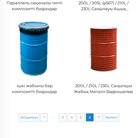
Параллель сақиналы типті
200L / 205L (φ567) / 210L /
композитті бидондар
230L Саңылауы Ашық
Металл Бөденшелер
Ішкі жабыны бар
200L / 210L / 230L Саңылауы
композитті бидондар
Жабық Металл Бөденшелер
...
Алдыңғы
1
3
4
5
6
7
Келесі