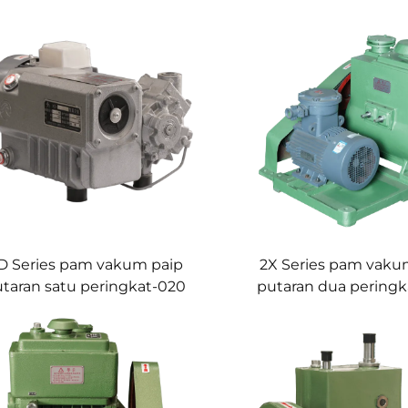
D Series pam vakum paip
2X Series pam vaku
taran satu peringkat-020
putaran dua pering