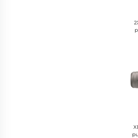
2
p
X
pu