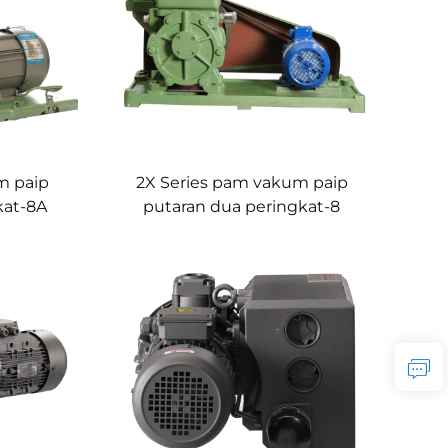
m paip
2X Series pam vakum paip
kat-8A
putaran dua peringkat-8