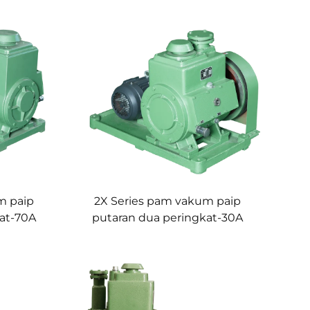
m paip
2X Series pam vakum paip
kat-70A
putaran dua peringkat-30A