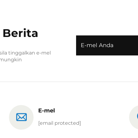
 Berita
ila tinggalkan e-mel
 mungkin
E-mel
[email protected]