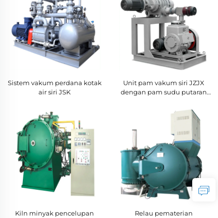
Sistem vakum perdana kotak
Unit pam vakum siri JZJX
air siri JSK
dengan pam sudu putaran
sebagai pam sokongan
Kiln minyak pencelupan
Relau pematerian