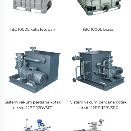
IBC 1000L kalis letupan
IBC 1000L biasa
Sistem vakum perdana kotak
Sistem vakum perdana kotak
air siri J2BE J2BV5131
air siri J2BE J2BV5110