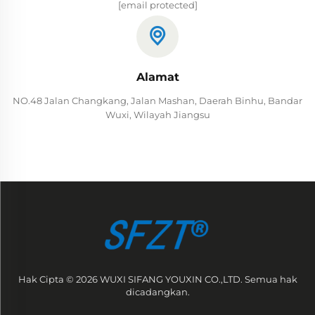
[email protected]
Alamat
NO.48 Jalan Changkang, Jalan Mashan, Daerah Binhu, Bandar
Wuxi, Wilayah Jiangsu
Hak Cipta © 2026 WUXI SIFANG YOUXIN CO.,LTD. Semua hak
dicadangkan.