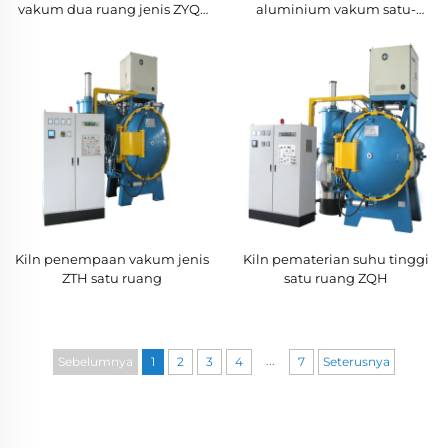
vakum dua ruang jenis ZYQ2
aluminium vakum satu-
dengan pendinginan udara
kamar ZLQ
Kiln penempaan vakum jenis
Kiln pematerian suhu tinggi
ZTH satu ruang
satu ruang ZQH
...
Sebelumnya
1
2
3
4
7
Seterusnya