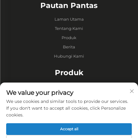
Pautan Pantas
Laman Utama
Tentang Kami
Produk
Berita
Hubungi Kami
Produk
Drum
We value your privacy
Pumpa Vakuum
We use cookies and similar tools to provide our services.
Kilang Vakum
If you don't want to accept all cookies, click Personalize
cookies.
Privasi
Accept all
Dasar Privasi