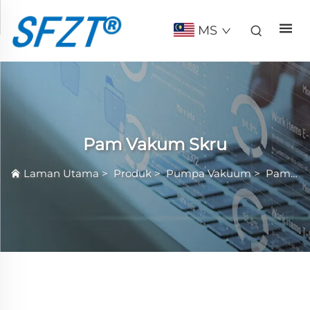
MS
Pam Vakum Skru
Laman Utama
>
Produk
>
Pumpa Vakuum
>
Pam Vakum Skru