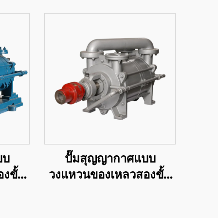
บบ
ปั๊มสุญญากาศแบบ
งขั้น
วงแหวนของเหลวสองขั้น
.5
ตอนซีรีส์ 2SK-6