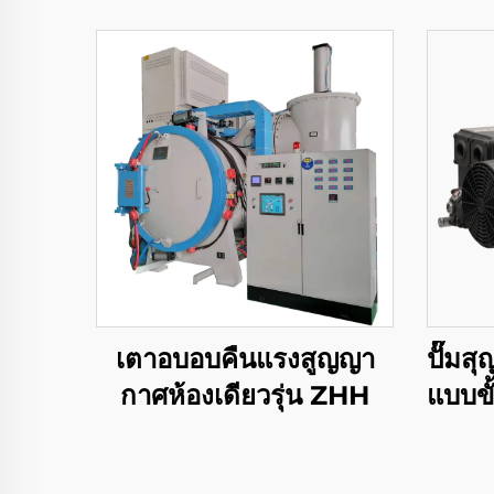
เตาอบอบคืนแรงสูญญา
ปั๊มส
กาศห้องเดียวรุ่น ZHH
แบบขั