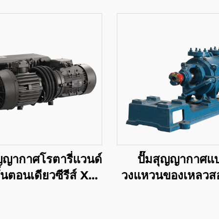
ุญญากาศโรตารี่แวนด์
ปั๊มสุญญากาศแ
้นตอนเดียวซีรีส์ XD-
วงแหวนของเหลวสอ
100
ตอนซีรีส์ 2SK-1