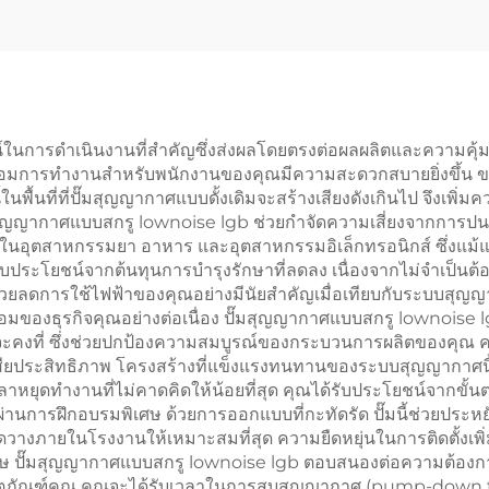
นการดำเนินงานที่สำคัญซึ่งส่งผลโดยตรงต่อผลผลิตและความคุ้
วดล้อมการทำงานสำหรับพนักงานของคุณมีความสะดวกสบายยิ่งขึ้น ข
นี้ในพื้นที่ที่ปั๊มสุญญากาศแบบดั้งเดิมจะสร้างเสียงดังเกินไป จึง
ุญญากาศแบบสกรู lownoise lgb ช่วยกำจัดความเสี่ยงจากการปน
งในอุตสาหกรรมยา อาหาร และอุตสาหกรรมอิเล็กทรอนิกส์ ซึ่งแม้แต่
รับประโยชน์จากต้นทุนการบำรุงรักษาที่ลดลง เนื่องจากไม่จำเป็นต้อง
่วยลดการใช้ไฟฟ้าของคุณอย่างมีนัยสำคัญเมื่อเทียบกับระบบสุญญา
้อมของธุรกิจคุณอย่างต่อเนื่อง ปั๊มสุญญากาศแบบสกรู lownoise 
ศจะคงที่ ซึ่งช่วยปกป้องความสมบูรณ์ของกระบวนการผลิตของคุณ คว
เสียประสิทธิภาพ โครงสร้างที่แข็งแรงทนทานของระบบสุญญากาศ
หยุดทำงานที่ไม่คาดคิดให้น้อยที่สุด คุณได้รับประโยชน์จากขั้นต
นการฝึกอบรมพิเศษ ด้วยการออกแบบที่กะทัดรัด ปั๊มนี้ช่วยประหยัด
งภายในโรงงานให้เหมาะสมที่สุด ความยืดหยุ่นในการติดตั้งเพิ่มขึ
ศษ ปั๊มสุญญากาศแบบสกรู lownoise lgb ตอบสนองต่อความต้องการส
ณฑ์คุณ คุณจะได้รับเวลาในการสูบสุญญากาศ (pump-down time) 