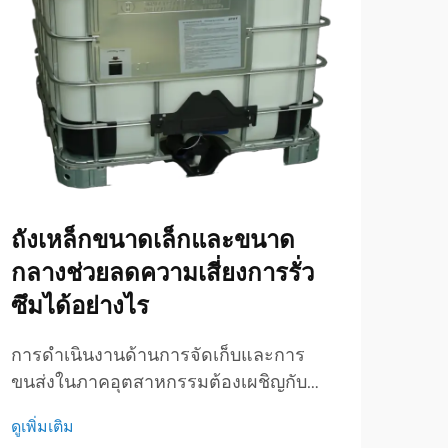
ถังเหล็กขนาดเล็กและขนาด
เหต
กลางช่วยลดความเสี่ยงการรั่ว
ในจ
ซึมได้อย่างไร
สำห
การดำเนินงานด้านการจัดเก็บและการ
การป
ขนส่งในภาคอุตสาหกรรมต้องเผชิญกับ
ระหว
ความท้าทายอย่างต่อเนื่องในการป้องกัน
เป็นส
ดูเพิ่มเติม
ดูเพิ่
เหตุการณ์การรั่วซึม ซึ่งอาจนำไปสู่การปน
อุตส