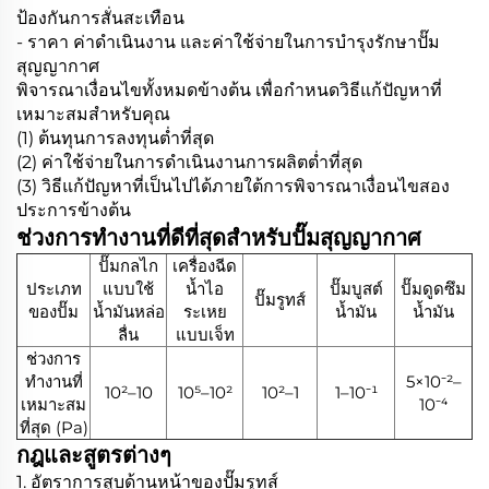
ป้องกันการสั่นสะเทือน
- ราคา ค่าดำเนินงาน และค่าใช้จ่ายในการบำรุงรักษาปั๊ม
สุญญากาศ
พิจารณาเงื่อนไขทั้งหมดข้างต้น เพื่อกำหนดวิธีแก้ปัญหาที่
เหมาะสมสำหรับคุณ
(1) ต้นทุนการลงทุนต่ำที่สุด
(2) ค่าใช้จ่ายในการดำเนินงานการผลิตต่ำที่สุด
(3) วิธีแก้ปัญหาที่เป็นไปได้ภายใต้การพิจารณาเงื่อนไขสอง
ประการข้างต้น
ช่วงการทำงานที่ดีที่สุดสำหรับปั๊มสุญญากาศ
ปั๊มกลไก
เครื่องฉีด
ประเภท
แบบใช้
น้ำไอ
ปั๊มบูสต์
ปั๊มดูดซึม
ปั๊มรูทส์
ของปั๊ม
น้ำมันหล่อ
ระเหย
น้ำมัน
น้ำมัน
ลื่น
แบบเจ็ท
ช่วงการ
ทำงานที่
5×10⁻²–
10²–10
10⁵–10²
10²–1
1–10⁻¹
เหมาะสม
10⁻⁴
ที่สุด (Pa)
กฎและสูตรต่างๆ
1. อัตราการสูบด้านหน้าของปั๊มรูทส์