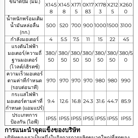
ขนาดปั๊ม (มม.)
X145
X145
X171
0X17
X178
X212
X260
8
8
5
83
3
5
0
น้ำหนักพร้อมเติม
น้ำมันหล่อลื่น
500
520
700
900
1000
1500
3100
(กก.)
กำลังมอเตอร์
4
5.5
7.5
11
15
22
45
แรงดันไฟฟ้า
มอเตอร์/ความถี่
380/
380/
380/
380/
380/
380/
380/5
ฐานมอเตอร์
50
50
50
50
50
50
0
(โวลต์/เฮิรตซ์)
ความเร็วมอเตอร์
ตามค่าที่กำหนด
970
970
970
970
980
980
990
(รอบต่อนาที)
กระแสไฟฟ้า
มอเตอร์ตามค่าที่
9.4
12.6
16.8
24.3
31.6
44.7
85.9
กำหนด (แอมแปร์)
ประเภทการ
IP55
IP55
IP55
IP55
IP55
IP55
IP55
ป้องกัน (ไอพี)
การแนะนำจุดแข็งของบริษัท
บริษัทของเราเป็นหนึ่งในกิจการการผลิตขนาดใหญ่ที่สุดของ