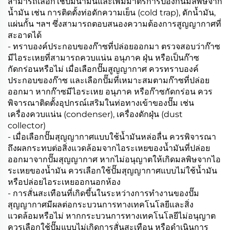
สามารถเลือกใช้ปั๊มน้ำมันและเพิ่มมาตรการป้องกันมลพิษจาก
น้ำมัน เช่น การติดตั้งท่อดักความเย็น (cold trap), ดักน้ำมัน,
แผ่นกั้น ฯลฯ ซึ่งสามารถตอบสนองความต้องการสูญญากาศที่
สะอาดได้
- ทราบองค์ประกอบของก๊าซที่ปล่อยออกมา ตรวจสอบว่าก๊าซ
มีไอระเหยที่สามารถควบแน่น อนุภาค ฝุ่น หรือเป็นก๊าซ
กัดกร่อนหรือไม่ เมื่อเลือกปั๊มสูญญากาศ ควรทราบองค์
ประกอบของก๊าซ และเลือกปั๊มที่เหมาะสมตามก๊าซที่ปล่อย
ออกมา หากก๊าซมีไอระเหย อนุภาค หรือก๊าซกัดกร่อน ควร
พิจารณาติดตั้งอุปกรณ์เสริมในท่อทางเข้าของปั๊ม เช่น
เครื่องควบแน่น (condenser), เครื่องดักฝุ่น (dust
collector)
- เมื่อเลือกปั๊มสุญญากาศแบบใช้น้ำมันหล่อลื่น ควรพิจารณา
ถึงผลกระทบต่อสิ่งแวดล้อมจากไอระเหยของน้ำมันที่ปล่อย
ออกมาจากปั๊มสุญญากาศ หากไม่อนุญาตให้เกิดมลพิษจากไอ
ระเหยของน้ำมัน ควรเลือกใช้ปั๊มสุญญากาศแบบไม่ใช้น้ำมัน
หรือปล่อยไอระเหยออกนอกห้อง
- การสั่นสะเทือนที่เกิดขึ้นในระหว่างการทำงานของปั๊ม
สุญญากาศมีผลต่อกระบวนการทางเทคโนโลยีและสิ่ง
แวดล้อมหรือไม่ หากกระบวนการทางเทคโนโลยีไม่อนุญาต
ควรเลือกใช้ปั๊มแบบไม่เกิดการสั่นสะเทือน หรือดำเนินการ