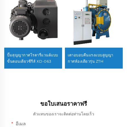
ปั๊มสุญญากาศโรตารี่แวนด์แบบ
เตาอบอบคืนแรงแบบสูญญา
ขั้นตอนเดียวซีรีส์ XD-063
กาศห้องเดียวรุ่น ZTH
ขอใบเสนอราคาฟรี
ตัวแทนของเราจะติดต่อท่านโดยเร็ว
อีเมล