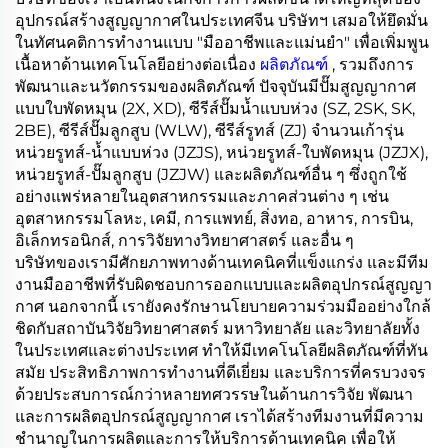
อุปกรณ์สร้างสูญญากาศในประเทศจีน บริษัทฯ เสมอให้ยึดมั่น
ในทัศนคติการทำงานแบบ "มืออาชีพและแม่นยำ" เพื่อเพิ่มพูน
เนื้อหาด้านเทคโนโลยีอย่างต่อเนื่อง
ผลิตภัณฑ์
, รวมถึงการ
พัฒนาและนวัตกรรมของผลิตภัณฑ์ ปัจจุบันมีปั๊มสูญญากาศ
แบบใบพัดหมุน (2X, XD), ซีรีส์ปั๊มน้ำแบบห่วง (SZ, 2SK, SK,
2BE), ซีรีส์ปั๊มลูกสูบ (WLW), ซีรีส์รูทส์ (ZJ) จำนวนเก้ารุ่น
หน่วยรูทส์-น้ำแบบห่วง (JZJS), หน่วยรูทส์-ใบพัดหมุน (JZJX),
หน่วยรูทส์-ปั๊มลูกสูบ (JZJW) และผลิตภัณฑ์อื่น ๆ ซึ่งถูกใช้
อย่างแพร่หลายในอุตสาหกรรมและภาคส่วนต่าง ๆ เช่น
อุตสาหกรรมโลหะ, เคมี, การแพทย์, สิ่งทอ, อาหาร, การบิน,
อิเล็กทรอนิกส์, การวิจัยทางวิทยาศาสตร์ และอื่น ๆ
บริษัทของเรามีศักยภาพทางด้านเทคนิคที่แข็งแกร่ง และมีทีม
งานมืออาชีพที่รับผิดชอบการออกแบบและผลิตอุปกรณ์สูญญา
กาศ นอกจากนี้ เรายังคงรักษานโยบายความร่วมมืออย่างใกล้
ชิดกับสถาบันวิจัยวิทยาศาสตร์ มหาวิทยาลัย และวิทยาลัยทั้ง
ในประเทศและต่างประเทศ ทำให้มีเทคโนโลยีผลิตภัณฑ์ที่ทัน
สมัย ประสิทธิภาพการทำงานที่ดีเยี่ยม และบริการที่ครบวงจร
ด้วยประสบการณ์กว่าหลายทศวรรษในด้านการวิจัย พัฒนา
และการผลิตอุปกรณ์สูญญากาศ เราได้สร้างทีมงานที่มีความ
ชำนาญในการผลิตและการให้บริการด้านเทคนิค เพื่อให้