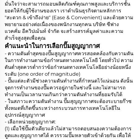
มั่นใจว่าจะสามารถมอบผลิตภัณฑ์คุณภาพสูงและบริการชั้น
ยอดให้กับผู้ใช้งานของเรา เราดำเนินธุรกิจตามหลักการ
"สะดวก & เข้าถึงง่าย" (Ease & Convenient) และด้วยความ
พยายามอย่างต่อเนื่องของพนักงานทุกคน บริษัท ซีฟาง
แวคคั่ม อีควิปเม้นท์ จำกัด จะสร้างสรรค์มูลค่าและความ
สำเร็จสูงสุดเพื่อคุณ
คำแนะนำในการเลือกปั๊มสูญญากาศ
- ความดันต่ำสุดของปั๊มสูญญากาศควรสอดคล้องกับความดัน
ในการทำงานตามข้อกำหนดทางเทคโนโลยี โดยทั่วไป ความ
ดันต่ำสุดควรต่ำกว่าข้อกำหนดทางเทคโนโลยีอย่างน้อยหนึ่ง
ระดับ (one order of magnitude)
- ปั๊มแต่ละตัวมีช่วงความดันทำงานที่กำหนดไว้แน่นอน ดังนั้น
จุดการทำงานของปั๊มควรอยู่ภายในช่วงนี้ และไม่สามารถ
ทำงานเป็นเวลานานเกินกว่าความดันทำงานที่ยอมรับได้
- ในสภาวะความดันทำงาน ปั๊มสุญญากาศจะต้องระบายก๊าซ
ทั้งหมดที่เกิดขึ้นระหว่างกระบวนการทางเทคโนโลยีใน
อุปกรณ์สุญญากาศ
- เลือกหน่วยสุญญากาศ:
(1) เมื่อใช้ปั๊มตัวเดียวแล้วไม่สามารถตอบสนองความต้องการ
ดูดและสุญญากาศได้ ควรรวมปั๊มหลายตัวเข้าด้วยกัน เพื่อให้