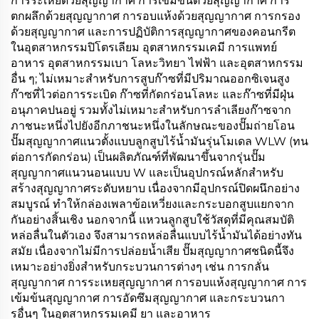
การระเหยด้วยสุญญากาศ การเข้มข้นด้วยสุญญากาศ การ
ตกผลึกด้วยสุญญากาศ การอบแห้งด้วยสุญญากาศ การกรอง
ด้วยสุญญากาศ และการปฏิบัติการสุญญากาศของคอนกรีต
ในอุตสาหกรรมปิโตรเลียม อุตสาหกรรมเคมี การแพทย์
อาหาร อุตสาหกรรมเบา โลหะวิทยา ไฟฟ้า และอุตสาหกรรม
อื่น ๆ; ไม่เหมาะสำหรับการสูบก๊าซที่มีปริมาณออกซิเจนสูง
ก๊าซที่ไวต่อการระเบิด ก๊าซที่กัดกร่อนโลหะ และก๊าซที่มีฝุ่น
อนุภาคปนอยู่ รวมทั้งไม่เหมาะสำหรับการลำเลียงก๊าซจาก
ภาชนะหนึ่งไปยังอีกภาชนะหนึ่งในลักษณะของปั๊มถ่ายโอน
ปั๊มสุญญากาศแนวตั้งแบบลูกสูบไร้น้ำมันรุ่นโมเดล WLW (ทน
ต่อการกัดกร่อน) เป็นผลิตภัณฑ์ที่พัฒนาขึ้นจากรุ่นปั๊ม
สุญญากาศแนวนอนแบบ W และเป็นอุปกรณ์หลักสำหรับ
สร้างสุญญากาศระดับหยาบ เนื่องจากมีอุปกรณ์ปิดผนึกอย่าง
สมบูรณ์ ทำให้กล่องเพลาข้อเหวี่ยงและกระบอกสูบแยกจาก
กันอย่างสิ้นเชิง นอกจากนี้ แหวนลูกสูบใช้วัสดุที่มีคุณสมบัติ
หล่อลื่นในตัวเอง จึงสามารถหล่อลื่นแบบไร้น้ำมันได้อย่างทัน
สมัย เนื่องจากไม่มีการปล่อยน้ำเสีย ปั๊มสุญญากาศชนิดนี้จึง
เหมาะอย่างยิ่งสำหรับกระบวนการต่างๆ เช่น การกลั่น
สุญญากาศ การระเหยสุญญากาศ การอบแห้งสุญญากาศ การ
เข้มข้นสุญญากาศ การอัดซึมสุญญากาศ และกระบวนกา
รอื่นๆ ในอุตสาหกรรมเคมี ยา และอาหาร