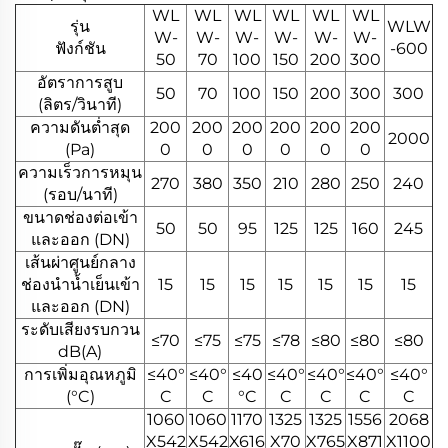
WL
WL
WL
WL
WL
WL
รุ่น
WLW
W-
W-
W-
W-
W-
W-
ฟังก์ชัน
-600
50
70
100
150
200
300
อัตราการสูบ
50
70
100
150
200
300
300
(ลิตร/วินาที)
ความดันต่ำสุด
200
200
200
200
200
200
2000
(Pa)
0
0
0
0
0
0
ความเร็วการหมุน
270
380
350
210
280
250
240
(รอบ/นาที)
ขนาดช่องต่อเข้า
50
50
95
125
125
160
245
และออก (DN)
เส้นผ่าศูนย์กลาง
ช่องนำน้ำเย็นเข้า
15
15
15
15
15
15
15
และออก (DN)
ระดับเสียงรบกวน
≤70
≤75
≤75
≤78
≤80
≤80
≤80
dB(A)
การเพิ่มอุณหภูมิ
≤40°
≤40°
≤40
≤40°
≤40°
≤40°
≤40°
(°C)
C
C
°C
C
C
C
C
1060
1060
1170
1325
1325
1556
2068
X542
X542
X616
X70
X765
X871
X1100