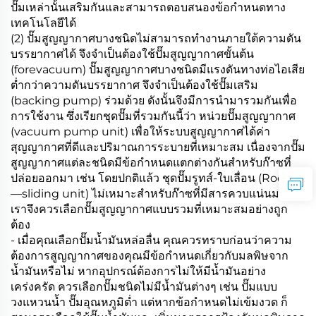
ปั๊มเหล่านั้นเสริมกันและสามารถตอบสนองข้อกำหนดทาง
เทคโนโลยีได้
(2) ปั๊มสูญญากาศบางชนิดไม่สามารถทำงานภายใต้ความดัน
บรรยากาศได้ จึงจำเป็นต้องใช้ปั๊มสูญญากาศขั้นต้น
(forevacuum) ปั๊มสูญญากาศบางชนิดมีแรงดันทางท่อไอเสีย
ต่ำกว่าความดันบรรยากาศ จึงจำเป็นต้องใช้ปั๊มเสริม
(backing pump) ร่วมด้วย ดังนั้นจึงมีการนำมารวมกันเพื่อ
การใช้งาน ซึ่งเรียกชุดปั๊มที่รวมกันนี้ว่า หน่วยปั๊มสูญญากาศ
(vacuum pump unit) เพื่อให้ระบบสูญญากาศได้ค่า
สุญญากาศที่ดีและปริมาณการระบายที่เหมาะสม เนื่องจากปั๊ม
สูญญากาศแต่ละชนิดมีข้อกำหนดแตกต่างกันสำหรับก๊าซที่
ปล่อยออกมา เช่น โดยปกติแล้ว ชุดปั๊มรูทส์-ใบเลื่อน (Roots
—sliding unit) ไม่เหมาะสำหรับก๊าซที่มีสารควบแน่นมาก
เราจึงควรเลือกปั๊มสูญญากาศแบบรวมที่เหมาะสมอย่างถูก
ต้อง
- เมื่อคุณเลือกปั๊มน้ำมันหล่อลื่น คุณควรทราบก่อนว่าความ
ต้องการสูญญากาศของคุณมีข้อกำหนดเกี่ยวกับมลพิษจาก
น้ำมันหรือไม่ หากอุปกรณ์ต้องการไม่ให้มีน้ำมันอย่าง
เคร่งครัด ควรเลือกปั๊มชนิดไม่มีน้ำมันต่างๆ เช่น ปั๊มแบบ
วงแหวนน้ำ ปั๊มอุณหภูมิต่ำ แต่หากข้อกำหนดไม่เข้มงวด ก็