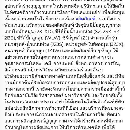
อุปกรณ์สร้างสูญญากาศในประเทศจีน บริษัทฯ เสมอให้ยึดมั่น
ในทัศนคติการทำงานแบบ "มืออาชีพและแม่นยำ" เพื่อเพิ่มพูน
เนื้อหาด้านเทคโนโลยีอย่างต่อเนื่อง
ผลิตภัณฑ์
, รวมถึงการ
พัฒนาและนวัตกรรมของผลิตภัณฑ์ ปัจจุบันมีปั๊มสูญญากาศ
แบบใบพัดหมุน (2X, XD), ซีรีส์ปั๊มน้ำแบบห่วง (SZ, 2SK, SK,
2BE), ซีรีส์ปั๊มลูกสูบ (WLW), ซีรีส์รูทส์ (ZJ) จำนวนเก้ารุ่น
หน่วยรูทส์-น้ำแบบห่วง (JZJS), หน่วยรูทส์-ใบพัดหมุน (JZJX),
หน่วยรูทส์-ปั๊มลูกสูบ (JZJW) และผลิตภัณฑ์อื่น ๆ ซึ่งถูกใช้
อย่างแพร่หลายในอุตสาหกรรมและภาคส่วนต่าง ๆ เช่น
อุตสาหกรรมโลหะ, เคมี, การแพทย์, สิ่งทอ, อาหาร, การบิน,
อิเล็กทรอนิกส์, การวิจัยทางวิทยาศาสตร์ และอื่น ๆ
บริษัทของเรามีศักยภาพทางด้านเทคนิคที่แข็งแกร่ง และมีทีม
งานมืออาชีพที่รับผิดชอบการออกแบบและผลิตอุปกรณ์สูญญา
กาศ นอกจากนี้ เรายังคงรักษานโยบายความร่วมมืออย่างใกล้
ชิดกับสถาบันวิจัยวิทยาศาสตร์ มหาวิทยาลัย และวิทยาลัยทั้ง
ในประเทศและต่างประเทศ ทำให้มีเทคโนโลยีผลิตภัณฑ์ที่ทัน
สมัย ประสิทธิภาพการทำงานที่ดีเยี่ยม และบริการที่ครบวงจร
ด้วยประสบการณ์กว่าหลายทศวรรษในด้านการวิจัย พัฒนา
และการผลิตอุปกรณ์สูญญากาศ เราได้สร้างทีมงานที่มีความ
ชำนาญในการผลิตและการให้บริการด้านเทคนิค เพื่อให้