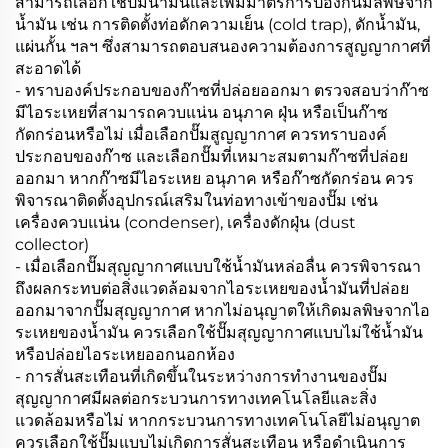
สามารถเลือกใช้ปั๊มน้ำมันและเพิ่มมาตรการป้องกันมลพิษจาก
น้ำมัน เช่น การติดตั้งท่อดักความเย็น (cold trap), ดักน้ำมัน,
แผ่นกั้น ฯลฯ ซึ่งสามารถตอบสนองความต้องการสูญญากาศที่
สะอาดได้
- ทราบองค์ประกอบของก๊าซที่ปล่อยออกมา ตรวจสอบว่าก๊าซ
มีไอระเหยที่สามารถควบแน่น อนุภาค ฝุ่น หรือเป็นก๊าซ
กัดกร่อนหรือไม่ เมื่อเลือกปั๊มสูญญากาศ ควรทราบองค์
ประกอบของก๊าซ และเลือกปั๊มที่เหมาะสมตามก๊าซที่ปล่อย
ออกมา หากก๊าซมีไอระเหย อนุภาค หรือก๊าซกัดกร่อน ควร
พิจารณาติดตั้งอุปกรณ์เสริมในท่อทางเข้าของปั๊ม เช่น
เครื่องควบแน่น (condenser), เครื่องดักฝุ่น (dust
collector)
- เมื่อเลือกปั๊มสุญญากาศแบบใช้น้ำมันหล่อลื่น ควรพิจารณา
ถึงผลกระทบต่อสิ่งแวดล้อมจากไอระเหยของน้ำมันที่ปล่อย
ออกมาจากปั๊มสุญญากาศ หากไม่อนุญาตให้เกิดมลพิษจากไอ
ระเหยของน้ำมัน ควรเลือกใช้ปั๊มสุญญากาศแบบไม่ใช้น้ำมัน
หรือปล่อยไอระเหยออกนอกห้อง
- การสั่นสะเทือนที่เกิดขึ้นในระหว่างการทำงานของปั๊ม
สุญญากาศมีผลต่อกระบวนการทางเทคโนโลยีและสิ่ง
แวดล้อมหรือไม่ หากกระบวนการทางเทคโนโลยีไม่อนุญาต
ควรเลือกใช้ปั๊มแบบไม่เกิดการสั่นสะเทือน หรือดำเนินการ