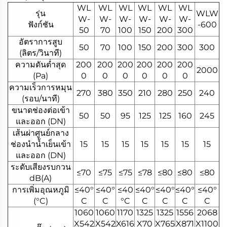
WL
WL
WL
WL
WL
WL
รุ่น
WLW
W-
W-
W-
W-
W-
W-
ฟังก์ชัน
-600
50
70
100
150
200
300
อัตราการสูบ
50
70
100
150
200
300
300
(ลิตร/วินาที)
ความดันต่ำสุด
200
200
200
200
200
200
2000
(Pa)
0
0
0
0
0
0
ความเร็วการหมุน
270
380
350
210
280
250
240
(รอบ/นาที)
ขนาดช่องต่อเข้า
50
50
95
125
125
160
245
และออก (DN)
เส้นผ่าศูนย์กลาง
ช่องนำน้ำเย็นเข้า
15
15
15
15
15
15
15
และออก (DN)
ระดับเสียงรบกวน
≤70
≤75
≤75
≤78
≤80
≤80
≤80
dB(A)
การเพิ่มอุณหภูมิ
≤40°
≤40°
≤40
≤40°
≤40°
≤40°
≤40°
(°C)
C
C
°C
C
C
C
C
1060
1060
1170
1325
1325
1556
2068
X542
X542
X616
X70
X765
X871
X1100