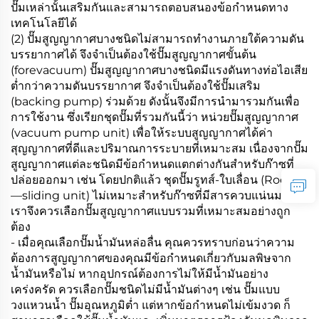
ปั๊มเหล่านั้นเสริมกันและสามารถตอบสนองข้อกำหนดทาง
เทคโนโลยีได้
(2) ปั๊มสูญญากาศบางชนิดไม่สามารถทำงานภายใต้ความดัน
บรรยากาศได้ จึงจำเป็นต้องใช้ปั๊มสูญญากาศขั้นต้น
(forevacuum) ปั๊มสูญญากาศบางชนิดมีแรงดันทางท่อไอเสีย
ต่ำกว่าความดันบรรยากาศ จึงจำเป็นต้องใช้ปั๊มเสริม
(backing pump) ร่วมด้วย ดังนั้นจึงมีการนำมารวมกันเพื่อ
การใช้งาน ซึ่งเรียกชุดปั๊มที่รวมกันนี้ว่า หน่วยปั๊มสูญญากาศ
(vacuum pump unit) เพื่อให้ระบบสูญญากาศได้ค่า
สุญญากาศที่ดีและปริมาณการระบายที่เหมาะสม เนื่องจากปั๊ม
สูญญากาศแต่ละชนิดมีข้อกำหนดแตกต่างกันสำหรับก๊าซที่
ปล่อยออกมา เช่น โดยปกติแล้ว ชุดปั๊มรูทส์-ใบเลื่อน (Roots
—sliding unit) ไม่เหมาะสำหรับก๊าซที่มีสารควบแน่นมาก
เราจึงควรเลือกปั๊มสูญญากาศแบบรวมที่เหมาะสมอย่างถูก
ต้อง
- เมื่อคุณเลือกปั๊มน้ำมันหล่อลื่น คุณควรทราบก่อนว่าความ
ต้องการสูญญากาศของคุณมีข้อกำหนดเกี่ยวกับมลพิษจาก
น้ำมันหรือไม่ หากอุปกรณ์ต้องการไม่ให้มีน้ำมันอย่าง
เคร่งครัด ควรเลือกปั๊มชนิดไม่มีน้ำมันต่างๆ เช่น ปั๊มแบบ
วงแหวนน้ำ ปั๊มอุณหภูมิต่ำ แต่หากข้อกำหนดไม่เข้มงวด ก็