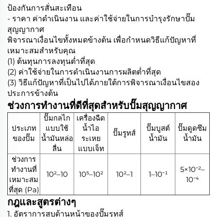
ป้องกันการสั่นสะเทือน
- ราคา ค่าดำเนินงาน และค่าใช้จ่ายในการบำรุงรักษาปั๊ม
สุญญากาศ
พิจารณาเงื่อนไขทั้งหมดข้างต้น เพื่อกำหนดวิธีแก้ปัญหาที่
เหมาะสมสำหรับคุณ
(1) ต้นทุนการลงทุนต่ำที่สุด
(2) ค่าใช้จ่ายในการดำเนินงานการผลิตต่ำที่สุด
(3) วิธีแก้ปัญหาที่เป็นไปได้ภายใต้การพิจารณาเงื่อนไขสอง
ประการข้างต้น
ช่วงการทำงานที่ดีที่สุดสำหรับปั๊มสุญญากาศ
ปั๊มกลไก
เครื่องฉีด
ประเภท
แบบใช้
น้ำไอ
ปั๊มบูสต์
ปั๊มดูดซึม
ปั๊มรูทส์
ของปั๊ม
น้ำมันหล่อ
ระเหย
น้ำมัน
น้ำมัน
ลื่น
แบบเจ็ท
ช่วงการ
ทำงานที่
5×10⁻²–
10²–10
10⁵–10²
10²–1
1–10⁻¹
เหมาะสม
10⁻⁴
ที่สุด (Pa)
กฎและสูตรต่างๆ
1. อัตราการสูบด้านหน้าของปั๊มรูทส์