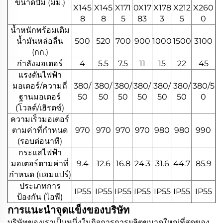
ขนาดปั๊ม (มม.)
X145
X145
X171
0X17
X178
X212
X260
8
8
5
83
3
5
0
น้ำหนักพร้อมเติม
น้ำมันหล่อลื่น
500
520
700
900
1000
1500
3100
(กก.)
กำลังมอเตอร์
4
5.5
7.5
11
15
22
45
แรงดันไฟฟ้า
มอเตอร์/ความถี่
380/
380/
380/
380/
380/
380/
380/5
ฐานมอเตอร์
50
50
50
50
50
50
0
(โวลต์/เฮิรตซ์)
ความเร็วมอเตอร์
ตามค่าที่กำหนด
970
970
970
970
980
980
990
(รอบต่อนาที)
กระแสไฟฟ้า
มอเตอร์ตามค่าที่
9.4
12.6
16.8
24.3
31.6
44.7
85.9
กำหนด (แอมแปร์)
ประเภทการ
IP55
IP55
IP55
IP55
IP55
IP55
IP55
ป้องกัน (ไอพี)
การแนะนำจุดแข็งของบริษัท
บริษัทของเราเป็นหนึ่งในกิจการการผลิตขนาดใหญ่ที่สุดของ