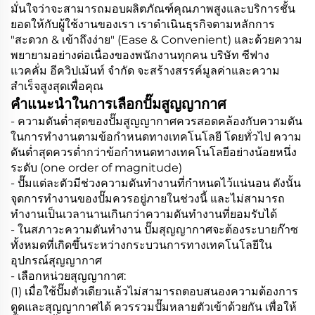
มั่นใจว่าจะสามารถมอบผลิตภัณฑ์คุณภาพสูงและบริการชั้น
ยอดให้กับผู้ใช้งานของเรา เราดำเนินธุรกิจตามหลักการ
"สะดวก & เข้าถึงง่าย" (Ease & Convenient) และด้วยความ
พยายามอย่างต่อเนื่องของพนักงานทุกคน บริษัท ซีฟาง
แวคคั่ม อีควิปเม้นท์ จำกัด จะสร้างสรรค์มูลค่าและความ
สำเร็จสูงสุดเพื่อคุณ
คำแนะนำในการเลือกปั๊มสูญญากาศ
- ความดันต่ำสุดของปั๊มสูญญากาศควรสอดคล้องกับความดัน
ในการทำงานตามข้อกำหนดทางเทคโนโลยี โดยทั่วไป ความ
ดันต่ำสุดควรต่ำกว่าข้อกำหนดทางเทคโนโลยีอย่างน้อยหนึ่ง
ระดับ (one order of magnitude)
- ปั๊มแต่ละตัวมีช่วงความดันทำงานที่กำหนดไว้แน่นอน ดังนั้น
จุดการทำงานของปั๊มควรอยู่ภายในช่วงนี้ และไม่สามารถ
ทำงานเป็นเวลานานเกินกว่าความดันทำงานที่ยอมรับได้
- ในสภาวะความดันทำงาน ปั๊มสุญญากาศจะต้องระบายก๊าซ
ทั้งหมดที่เกิดขึ้นระหว่างกระบวนการทางเทคโนโลยีใน
อุปกรณ์สุญญากาศ
- เลือกหน่วยสุญญากาศ:
(1) เมื่อใช้ปั๊มตัวเดียวแล้วไม่สามารถตอบสนองความต้องการ
ดูดและสุญญากาศได้ ควรรวมปั๊มหลายตัวเข้าด้วยกัน เพื่อให้