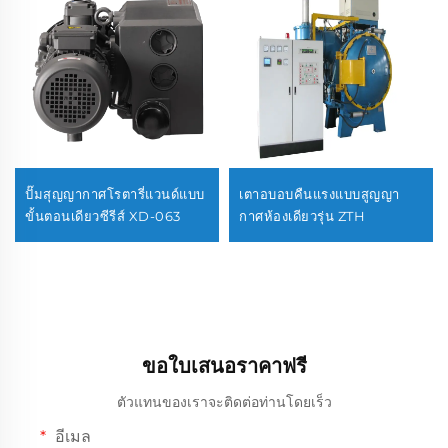
ปั๊มสุญญากาศโรตารี่แวนด์แบบ
เตาอบอบคืนแรงแบบสูญญา
ขั้นตอนเดียวซีรีส์ XD-063
กาศห้องเดียวรุ่น ZTH
ขอใบเสนอราคาฟรี
ตัวแทนของเราจะติดต่อท่านโดยเร็ว
อีเมล