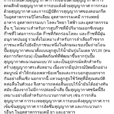
การระเหยด้วยสุญญากาศ การเข้มข้นด้วยสุญญากาศ การ
ตกผลึกด้วยสุญญากาศ การอบแห้งด้วยสุญญากาศ การกรอง
ด้วยสุญญากาศ และการปฏิบัติการสุญญากาศของคอนกรีต
ในอุตสาหกรรมปิโตรเลียม อุตสาหกรรมเคมี การแพทย์
อาหาร อุตสาหกรรมเบา โลหะวิทยา ไฟฟ้า และอุตสาหกรรม
อื่น ๆ; ไม่เหมาะสำหรับการสูบก๊าซที่มีปริมาณออกซิเจนสูง
ก๊าซที่ไวต่อการระเบิด ก๊าซที่กัดกร่อนโลหะ และก๊าซที่มีฝุ่น
อนุภาคปนอยู่ รวมทั้งไม่เหมาะสำหรับการลำเลียงก๊าซจาก
ภาชนะหนึ่งไปยังอีกภาชนะหนึ่งในลักษณะของปั๊มถ่ายโอน
ปั๊มสุญญากาศแนวตั้งแบบลูกสูบไร้น้ำมันรุ่นโมเดล WLW (ทน
ต่อการกัดกร่อน) เป็นผลิตภัณฑ์ที่พัฒนาขึ้นจากรุ่นปั๊ม
สุญญากาศแนวนอนแบบ W และเป็นอุปกรณ์หลักสำหรับ
สร้างสุญญากาศระดับหยาบ เนื่องจากมีอุปกรณ์ปิดผนึกอย่าง
สมบูรณ์ ทำให้กล่องเพลาข้อเหวี่ยงและกระบอกสูบแยกจาก
กันอย่างสิ้นเชิง นอกจากนี้ แหวนลูกสูบใช้วัสดุที่มีคุณสมบัติ
หล่อลื่นในตัวเอง จึงสามารถหล่อลื่นแบบไร้น้ำมันได้อย่างทัน
สมัย เนื่องจากไม่มีการปล่อยน้ำเสีย ปั๊มสุญญากาศชนิดนี้จึง
เหมาะอย่างยิ่งสำหรับกระบวนการต่างๆ เช่น การกลั่น
สุญญากาศ การระเหยสุญญากาศ การอบแห้งสุญญากาศ การ
เข้มข้นสุญญากาศ การอัดซึมสุญญากาศ และกระบวนกา
รอื่นๆ ในอุตสาหกรรมเคมี ยา และอาหาร