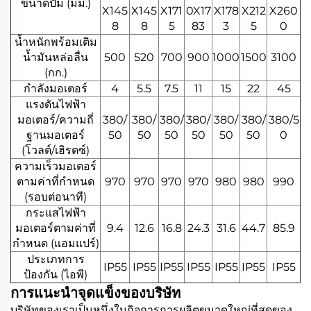
ขนาดปั๊ม (มม.)
X145
X145
X171
0X17
X178
X212
X260
8
8
5
83
3
5
0
น้ำหนักพร้อมเติม
น้ำมันหล่อลื่น
500
520
700
900
1000
1500
3100
(กก.)
กำลังมอเตอร์
4
5.5
7.5
11
15
22
45
แรงดันไฟฟ้า
มอเตอร์/ความถี่
380/
380/
380/
380/
380/
380/
380/5
ฐานมอเตอร์
50
50
50
50
50
50
0
(โวลต์/เฮิรตซ์)
ความเร็วมอเตอร์
ตามค่าที่กำหนด
970
970
970
970
980
980
990
(รอบต่อนาที)
กระแสไฟฟ้า
มอเตอร์ตามค่าที่
9.4
12.6
16.8
24.3
31.6
44.7
85.9
กำหนด (แอมแปร์)
ประเภทการ
IP55
IP55
IP55
IP55
IP55
IP55
IP55
ป้องกัน (ไอพี)
การแนะนำจุดแข็งของบริษัท
บริษัทของเราเป็นหนึ่งในกิจการการผลิตขนาดใหญ่ที่สุดของ