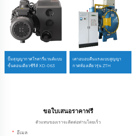
ปั๊มสุญญากาศโรตารี่แวนด์แบบ
เตาอบอบคืนแรงแบบสูญญา
ขั้นตอนเดียวซีรีส์ XD-063
กาศห้องเดียวรุ่น ZTH
ขอใบเสนอราคาฟรี
ตัวแทนของเราจะติดต่อท่านโดยเร็ว
อีเมล