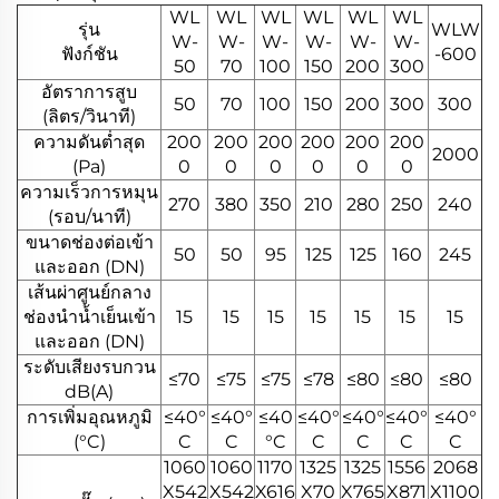
WL
WL
WL
WL
WL
WL
รุ่น
WLW
W-
W-
W-
W-
W-
W-
ฟังก์ชัน
-600
50
70
100
150
200
300
อัตราการสูบ
50
70
100
150
200
300
300
(ลิตร/วินาที)
ความดันต่ำสุด
200
200
200
200
200
200
2000
(Pa)
0
0
0
0
0
0
ความเร็วการหมุน
270
380
350
210
280
250
240
(รอบ/นาที)
ขนาดช่องต่อเข้า
50
50
95
125
125
160
245
และออก (DN)
เส้นผ่าศูนย์กลาง
ช่องนำน้ำเย็นเข้า
15
15
15
15
15
15
15
และออก (DN)
ระดับเสียงรบกวน
≤70
≤75
≤75
≤78
≤80
≤80
≤80
dB(A)
การเพิ่มอุณหภูมิ
≤40°
≤40°
≤40
≤40°
≤40°
≤40°
≤40°
(°C)
C
C
°C
C
C
C
C
1060
1060
1170
1325
1325
1556
2068
X542
X542
X616
X70
X765
X871
X1100