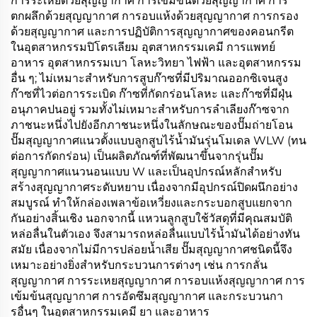
การระเหยด้วยสุญญากาศ การเข้มข้นด้วยสุญญากาศ การ
ตกผลึกด้วยสุญญากาศ การอบแห้งด้วยสุญญากาศ การกรอง
ด้วยสุญญากาศ และการปฏิบัติการสุญญากาศของคอนกรีต
ในอุตสาหกรรมปิโตรเลียม อุตสาหกรรมเคมี การแพทย์
อาหาร อุตสาหกรรมเบา โลหะวิทยา ไฟฟ้า และอุตสาหกรรม
อื่น ๆ; ไม่เหมาะสำหรับการสูบก๊าซที่มีปริมาณออกซิเจนสูง
ก๊าซที่ไวต่อการระเบิด ก๊าซที่กัดกร่อนโลหะ และก๊าซที่มีฝุ่น
อนุภาคปนอยู่ รวมทั้งไม่เหมาะสำหรับการลำเลียงก๊าซจาก
ภาชนะหนึ่งไปยังอีกภาชนะหนึ่งในลักษณะของปั๊มถ่ายโอน
ปั๊มสุญญากาศแนวตั้งแบบลูกสูบไร้น้ำมันรุ่นโมเดล WLW (ทน
ต่อการกัดกร่อน) เป็นผลิตภัณฑ์ที่พัฒนาขึ้นจากรุ่นปั๊ม
สุญญากาศแนวนอนแบบ W และเป็นอุปกรณ์หลักสำหรับ
สร้างสุญญากาศระดับหยาบ เนื่องจากมีอุปกรณ์ปิดผนึกอย่าง
สมบูรณ์ ทำให้กล่องเพลาข้อเหวี่ยงและกระบอกสูบแยกจาก
กันอย่างสิ้นเชิง นอกจากนี้ แหวนลูกสูบใช้วัสดุที่มีคุณสมบัติ
หล่อลื่นในตัวเอง จึงสามารถหล่อลื่นแบบไร้น้ำมันได้อย่างทัน
สมัย เนื่องจากไม่มีการปล่อยน้ำเสีย ปั๊มสุญญากาศชนิดนี้จึง
เหมาะอย่างยิ่งสำหรับกระบวนการต่างๆ เช่น การกลั่น
สุญญากาศ การระเหยสุญญากาศ การอบแห้งสุญญากาศ การ
เข้มข้นสุญญากาศ การอัดซึมสุญญากาศ และกระบวนกา
รอื่นๆ ในอุตสาหกรรมเคมี ยา และอาหาร