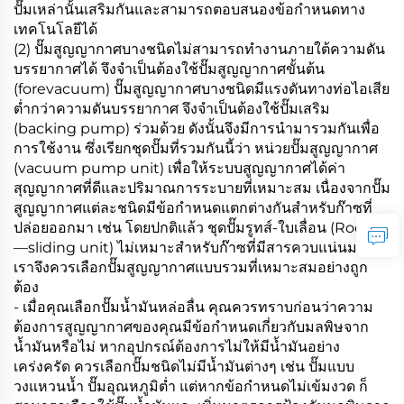
ปั๊มเหล่านั้นเสริมกันและสามารถตอบสนองข้อกำหนดทาง
เทคโนโลยีได้
(2) ปั๊มสูญญากาศบางชนิดไม่สามารถทำงานภายใต้ความดัน
บรรยากาศได้ จึงจำเป็นต้องใช้ปั๊มสูญญากาศขั้นต้น
(forevacuum) ปั๊มสูญญากาศบางชนิดมีแรงดันทางท่อไอเสีย
ต่ำกว่าความดันบรรยากาศ จึงจำเป็นต้องใช้ปั๊มเสริม
(backing pump) ร่วมด้วย ดังนั้นจึงมีการนำมารวมกันเพื่อ
การใช้งาน ซึ่งเรียกชุดปั๊มที่รวมกันนี้ว่า หน่วยปั๊มสูญญากาศ
(vacuum pump unit) เพื่อให้ระบบสูญญากาศได้ค่า
สุญญากาศที่ดีและปริมาณการระบายที่เหมาะสม เนื่องจากปั๊ม
สูญญากาศแต่ละชนิดมีข้อกำหนดแตกต่างกันสำหรับก๊าซที่
ปล่อยออกมา เช่น โดยปกติแล้ว ชุดปั๊มรูทส์-ใบเลื่อน (Roots
—sliding unit) ไม่เหมาะสำหรับก๊าซที่มีสารควบแน่นมาก
เราจึงควรเลือกปั๊มสูญญากาศแบบรวมที่เหมาะสมอย่างถูก
ต้อง
- เมื่อคุณเลือกปั๊มน้ำมันหล่อลื่น คุณควรทราบก่อนว่าความ
ต้องการสูญญากาศของคุณมีข้อกำหนดเกี่ยวกับมลพิษจาก
น้ำมันหรือไม่ หากอุปกรณ์ต้องการไม่ให้มีน้ำมันอย่าง
เคร่งครัด ควรเลือกปั๊มชนิดไม่มีน้ำมันต่างๆ เช่น ปั๊มแบบ
วงแหวนน้ำ ปั๊มอุณหภูมิต่ำ แต่หากข้อกำหนดไม่เข้มงวด ก็