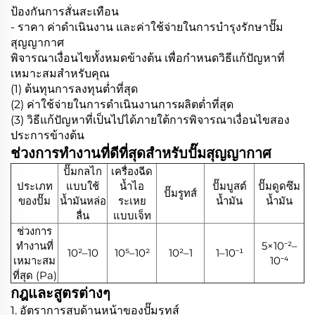
ป้องกันการสั่นสะเทือน
- ราคา ค่าดำเนินงาน และค่าใช้จ่ายในการบำรุงรักษาปั๊ม
สุญญากาศ
พิจารณาเงื่อนไขทั้งหมดข้างต้น เพื่อกำหนดวิธีแก้ปัญหาที่
เหมาะสมสำหรับคุณ
(1) ต้นทุนการลงทุนต่ำที่สุด
(2) ค่าใช้จ่ายในการดำเนินงานการผลิตต่ำที่สุด
(3) วิธีแก้ปัญหาที่เป็นไปได้ภายใต้การพิจารณาเงื่อนไขสอง
ประการข้างต้น
ช่วงการทำงานที่ดีที่สุดสำหรับปั๊มสุญญากาศ
ปั๊มกลไก
เครื่องฉีด
ประเภท
แบบใช้
น้ำไอ
ปั๊มบูสต์
ปั๊มดูดซึม
ปั๊มรูทส์
ของปั๊ม
น้ำมันหล่อ
ระเหย
น้ำมัน
น้ำมัน
ลื่น
แบบเจ็ท
ช่วงการ
ทำงานที่
5×10⁻²–
10²–10
10⁵–10²
10²–1
1–10⁻¹
เหมาะสม
10⁻⁴
ที่สุด (Pa)
กฎและสูตรต่างๆ
1. อัตราการสูบด้านหน้าของปั๊มรูทส์