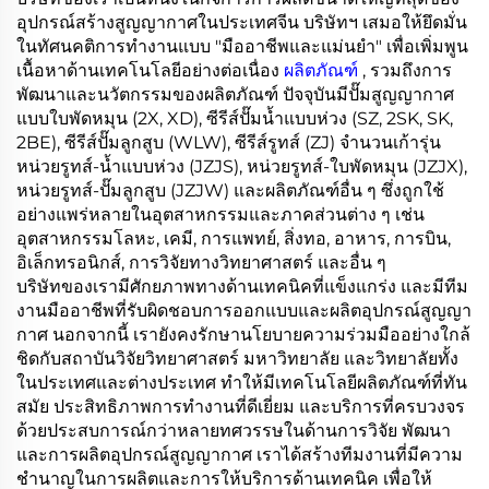
อุปกรณ์สร้างสูญญากาศในประเทศจีน บริษัทฯ เสมอให้ยึดมั่น
ในทัศนคติการทำงานแบบ "มืออาชีพและแม่นยำ" เพื่อเพิ่มพูน
เนื้อหาด้านเทคโนโลยีอย่างต่อเนื่อง
ผลิตภัณฑ์
, รวมถึงการ
พัฒนาและนวัตกรรมของผลิตภัณฑ์ ปัจจุบันมีปั๊มสูญญากาศ
แบบใบพัดหมุน (2X, XD), ซีรีส์ปั๊มน้ำแบบห่วง (SZ, 2SK, SK,
2BE), ซีรีส์ปั๊มลูกสูบ (WLW), ซีรีส์รูทส์ (ZJ) จำนวนเก้ารุ่น
หน่วยรูทส์-น้ำแบบห่วง (JZJS), หน่วยรูทส์-ใบพัดหมุน (JZJX),
หน่วยรูทส์-ปั๊มลูกสูบ (JZJW) และผลิตภัณฑ์อื่น ๆ ซึ่งถูกใช้
อย่างแพร่หลายในอุตสาหกรรมและภาคส่วนต่าง ๆ เช่น
อุตสาหกรรมโลหะ, เคมี, การแพทย์, สิ่งทอ, อาหาร, การบิน,
อิเล็กทรอนิกส์, การวิจัยทางวิทยาศาสตร์ และอื่น ๆ
บริษัทของเรามีศักยภาพทางด้านเทคนิคที่แข็งแกร่ง และมีทีม
งานมืออาชีพที่รับผิดชอบการออกแบบและผลิตอุปกรณ์สูญญา
กาศ นอกจากนี้ เรายังคงรักษานโยบายความร่วมมืออย่างใกล้
ชิดกับสถาบันวิจัยวิทยาศาสตร์ มหาวิทยาลัย และวิทยาลัยทั้ง
ในประเทศและต่างประเทศ ทำให้มีเทคโนโลยีผลิตภัณฑ์ที่ทัน
สมัย ประสิทธิภาพการทำงานที่ดีเยี่ยม และบริการที่ครบวงจร
ด้วยประสบการณ์กว่าหลายทศวรรษในด้านการวิจัย พัฒนา
และการผลิตอุปกรณ์สูญญากาศ เราได้สร้างทีมงานที่มีความ
ชำนาญในการผลิตและการให้บริการด้านเทคนิค เพื่อให้