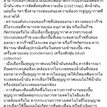
สามารถเลือกใช้ปั๊มน้ำมันและเพิ่มมาตรการป้องกันมลพิษจาก
น้ำมัน เช่น การติดตั้งท่อดักความเย็น (cold trap), ดักน้ำมัน,
แผ่นกั้น ฯลฯ ซึ่งสามารถตอบสนองความต้องการสูญญากาศที่
สะอาดได้
- ทราบองค์ประกอบของก๊าซที่ปล่อยออกมา ตรวจสอบว่าก๊าซ
มีไอระเหยที่สามารถควบแน่น อนุภาค ฝุ่น หรือเป็นก๊าซ
กัดกร่อนหรือไม่ เมื่อเลือกปั๊มสูญญากาศ ควรทราบองค์
ประกอบของก๊าซ และเลือกปั๊มที่เหมาะสมตามก๊าซที่ปล่อย
ออกมา หากก๊าซมีไอระเหย อนุภาค หรือก๊าซกัดกร่อน ควร
พิจารณาติดตั้งอุปกรณ์เสริมในท่อทางเข้าของปั๊ม เช่น
เครื่องควบแน่น (condenser), เครื่องดักฝุ่น (dust
collector)
- เมื่อเลือกปั๊มสุญญากาศแบบใช้น้ำมันหล่อลื่น ควรพิจารณา
ถึงผลกระทบต่อสิ่งแวดล้อมจากไอระเหยของน้ำมันที่ปล่อย
ออกมาจากปั๊มสุญญากาศ หากไม่อนุญาตให้เกิดมลพิษจากไอ
ระเหยของน้ำมัน ควรเลือกใช้ปั๊มสุญญากาศแบบไม่ใช้น้ำมัน
หรือปล่อยไอระเหยออกนอกห้อง
- การสั่นสะเทือนที่เกิดขึ้นในระหว่างการทำงานของปั๊ม
สุญญากาศมีผลต่อกระบวนการทางเทคโนโลยีและสิ่ง
แวดล้อมหรือไม่ หากกระบวนการทางเทคโนโลยีไม่อนุญาต
ควรเลือกใช้ปั๊มแบบไม่เกิดการสั่นสะเทือน หรือดำเนินการ