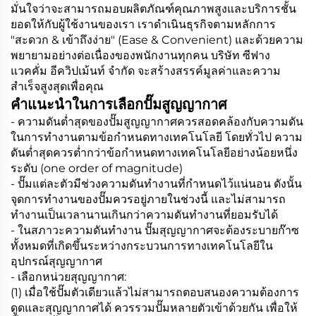
มั่นใจว่าจะสามารถมอบผลิตภัณฑ์คุณภาพสูงและบริการชั้น
ยอดให้กับผู้ใช้งานของเรา เราดำเนินธุรกิจตามหลักการ
"สะดวก & เข้าถึงง่าย" (Ease & Convenient) และด้วยความ
พยายามอย่างต่อเนื่องของพนักงานทุกคน บริษัท ซีฟาง
แวคคั่ม อีควิปเม้นท์ จำกัด จะสร้างสรรค์มูลค่าและความ
สำเร็จสูงสุดเพื่อคุณ
คำแนะนำในการเลือกปั๊มสูญญากาศ
- ความดันต่ำสุดของปั๊มสูญญากาศควรสอดคล้องกับความดัน
ในการทำงานตามข้อกำหนดทางเทคโนโลยี โดยทั่วไป ความ
ดันต่ำสุดควรต่ำกว่าข้อกำหนดทางเทคโนโลยีอย่างน้อยหนึ่ง
ระดับ (one order of magnitude)
- ปั๊มแต่ละตัวมีช่วงความดันทำงานที่กำหนดไว้แน่นอน ดังนั้น
จุดการทำงานของปั๊มควรอยู่ภายในช่วงนี้ และไม่สามารถ
ทำงานเป็นเวลานานเกินกว่าความดันทำงานที่ยอมรับได้
- ในสภาวะความดันทำงาน ปั๊มสุญญากาศจะต้องระบายก๊าซ
ทั้งหมดที่เกิดขึ้นระหว่างกระบวนการทางเทคโนโลยีใน
อุปกรณ์สุญญากาศ
- เลือกหน่วยสุญญากาศ:
(1) เมื่อใช้ปั๊มตัวเดียวแล้วไม่สามารถตอบสนองความต้องการ
ดูดและสุญญากาศได้ ควรรวมปั๊มหลายตัวเข้าด้วยกัน เพื่อให้