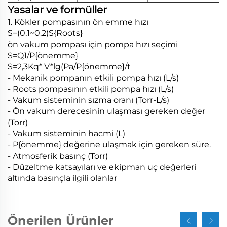
Yasalar ve formüller
1. Kökler pompasının ön emme hızı
S=(0,1~0,2)S{Roots}
ön vakum pompası için pompa hızı seçimi
S=Q1/P{önemme}
S=2,3Kq* V*lg(Pa/P{önemme}/t
- Mekanik pompanın etkili pompa hızı (L/s)
- Roots pompasının etkili pompa hızı (L/s)
- Vakum sisteminin sızma oranı (Torr-L/s)
- Ön vakum derecesinin ulaşması gereken değer
(Torr)
- Vakum sisteminin hacmi (L)
- P{önemme} değerine ulaşmak için gereken süre.
- Atmosferik basınç (Torr)
- Düzeltme katsayıları ve ekipman uç değerleri
altında basınçla ilgili olanlar
Önerilen Ürünler