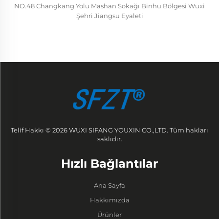
NO.48 Changkang Yolu Mashan Sokağı Binhu Bölgesi Wuxi
Şehri Jiangsu Eyaleti
Telif Hakkı © 2026 WUXI SIFANG YOUXIN CO.,LTD. Tüm hakları
saklıdır.
Hızlı Bağlantılar
Ana Sayfa
Hakkımızda
Ürünler