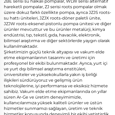
2BE serisi su halkalı pompalar, WLW serisi alternatif
hareketli pompalar, ZJ serisi roots pompalar olmak
üzere dokuz farklı özellikte pompa, ayrıca JZJS roots-
su hattı üniteleri, JZJX roots-döner paletli ünite,
JZJW roots-eksenel pistonlu pompa ünitesi ve diğer
ürünler mevcuttur ve bu ürünler metalürji, kimya
endüstrisi, tıp, tekstil, gıda, havacılık, elektronik,
bilimsel araştırma ve diğer sektörlerde yaygın olarak
kullanılmaktadır.
Şirketimizin güçlü teknik altyapısı ve vakum elde
etme ekipmanlarının tasarımı ve üretimi için
profesyonel bir ekibi bulunmaktadır. Ayrıca, yurt içi
ve yurt dışı bilimsel araştırma enstitüleri,
üniversiteler ve yüksekokullarla yakın iş birliği
ilişkileri sürdürüyoruz ve gelişmiş ürün
teknolojilerine, iyi performansa ve eksiksiz hizmete
sahibiz. Vakum elde etme ekipmanlarında on yıllar
süren Ar-Ge ve üretim deneyimimizle,
kullanıcılarımıza yüksek kaliteli ürünler ve üstün
hizmetler sunmamızı sağlayan, üretim ve teknik
hizmetler konusunda deneyimli bir ekibi yetiştirdik.