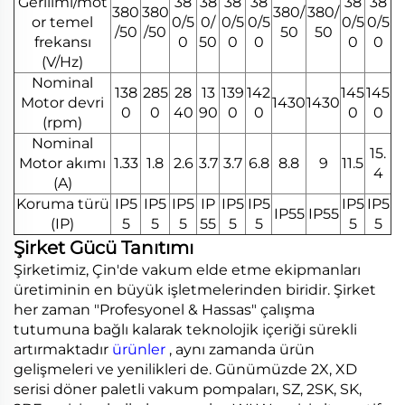
Gerilimi/mot
38
38
38
38
38
38
380
380
380/
380/
or temel
0/5
0/
0/5
0/5
0/5
0/5
/50
/50
50
50
frekansı
0
50
0
0
0
0
(V/Hz)
Nominal
138
285
28
13
139
142
145
145
Motor devri
1430
1430
0
0
40
90
0
0
0
0
(rpm)
Nominal
15.
Motor akımı
1.33
1.8
2.6
3.7
3.7
6.8
8.8
9
11.5
4
(A)
Koruma türü
IP5
IP5
IP5
IP
IP5
IP5
IP5
IP5
IP55
IP55
(IP)
5
5
5
55
5
5
5
5
Şirket Gücü Tanıtımı
Şirketimiz, Çin'de vakum elde etme ekipmanları
üretiminin en büyük işletmelerinden biridir. Şirket
her zaman "Profesyonel & Hassas" çalışma
tutumuna bağlı kalarak teknolojik içeriği sürekli
artırmaktadır
ürünler
, aynı zamanda ürün
gelişmeleri ve yenilikleri de. Günümüzde 2X, XD
serisi döner paletli vakum pompaları, SZ, 2SK, SK,