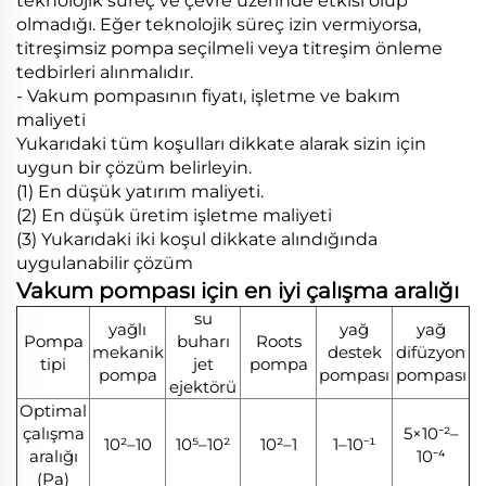
teknolojik süreç ve çevre üzerinde etkisi olup
olmadığı. Eğer teknolojik süreç izin vermiyorsa,
titreşimsiz pompa seçilmeli veya titreşim önleme
tedbirleri alınmalıdır.
- Vakum pompasının fiyatı, işletme ve bakım
maliyeti
Yukarıdaki tüm koşulları dikkate alarak sizin için
uygun bir çözüm belirleyin.
(1) En düşük yatırım maliyeti.
(2) En düşük üretim işletme maliyeti
(3) Yukarıdaki iki koşul dikkate alındığında
uygulanabilir çözüm
Vakum pompası için en iyi çalışma aralığı
su
yağlı
yağ
yağ
Pompa
buharı
Roots
mekanik
destek
difüzyon
tipi
jet
pompa
pompa
pompası
pompası
ejektörü
Optimal
çalışma
5×10⁻²–
10²–10
10⁵–10²
10²–1
1–10⁻¹
aralığı
10⁻⁴
(Pa)