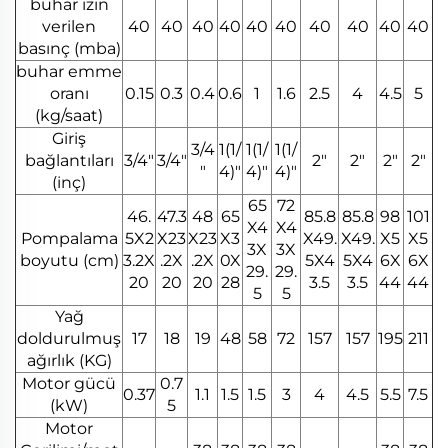
buhar izin
verilen
40
40
40
40
40
40
40
40
40
40
basınç (mba)
buhar emme
oranı
0.15
0.3
0.4
0.6
1
1.6
2.5
4
4.5
5
(kg/saat)
Giriş
3/4
1(1/
1(1/
1(1/
bağlantıları
3/4"
3/4"
2"
2"
2"
2"
"
4)"
4)"
4)"
(inç)
65
72
46.
47.3
48
65
85.8
85.8
98
101
X4
X4
Pompalama
5X2
X23
X23
X3
X49.
X49.
X5
X5
3X
3X
boyutu (cm)
3.2X
.2X
.2X
0X
5X4
5X4
6X
6X
29.
29.
20
20
20
28
3.5
3.5
44
44
5
5
Yağ
doldurulmuş
17
18
19
48
58
72
157
157
195
211
ağırlık (KG)
Motor gücü
0.7
0.37
1.1
1.5
1.5
3
4
4.5
5.5
7.5
(kW)
5
Motor