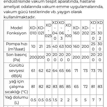
endüstrisinde vakum tespit aparatında, hastane
ameliyat odalarında vakum emme uygulamalarında,
vakum gücü testlerinde vb. yaygın olarak
kullanılmaktadır.
XD
XD
XD
XD
XD
XD
Model
XD-
XD-
-
-
XD-
XD-
-
-
-
-
Fonksiyon
010
021
04
06
160
202
25
30
025
100
0
3
0
2
Pompa hızı
25
30
10
21
25
40
63
100
160
200
(m³/saat)
0
0
Son basınç
20
20
20
20
20
20
200
200
200
200
(Pa)
0
0
0
0
0
0
Gürültü
seviyesi
61
62
62
64
65
66
71
73
73
75
dB(A)
yağ için
çalışma
81
82
82
83
85
85
65
72
81
83
sıcaklığı (°C)
Yağ dolumu
0.5
0.5
0.5
1.5
2
2
5
5
7
7
(L)