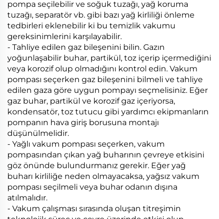
pompa seçilebilir ve soğuk tuzağı, yağ koruma
tuzağı, separatör vb. gibi bazı yağ kirliliği önleme
tedbirleri eklenebilir ki bu temizlik vakumu
gereksinimlerini karşılayabilir.
- Tahliye edilen gaz bileşenini bilin. Gazın
yoğunlaşabilir buhar, partikül, toz içerip içermediğini
veya korozif olup olmadığını kontrol edin. Vakum
pompası seçerken gaz bileşenini bilmeli ve tahliye
edilen gaza göre uygun pompayı seçmelisiniz. Eğer
gaz buhar, partikül ve korozif gaz içeriyorsa,
kondensatör, toz tutucu gibi yardımcı ekipmanların
pompanın hava giriş borusuna montajı
düşünülmelidir.
- Yağlı vakum pompası seçerken, vakum
pompasından çıkan yağ buharının çevreye etkisini
göz önünde bulundurmanız gerekir. Eğer yağ
buharı kirliliğe neden olmayacaksa, yağsız vakum
pompası seçilmeli veya buhar odanın dışına
atılmalıdır.
- Vakum çalışması sırasında oluşan titreşimin