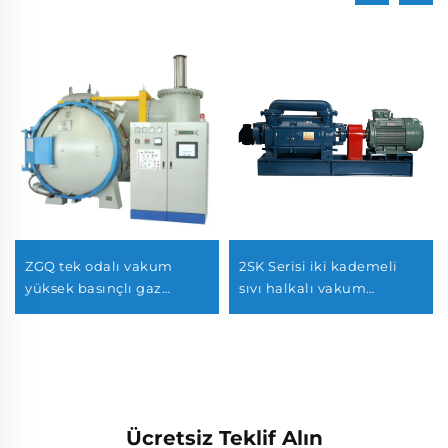
ZGQ tek odalı vakum
2SK Serisi iki kademeli
yüksek basınçlı gaz
sıvı halkalı vakum
sertleştirme fırını
pompaları-12
Ücretsiz Teklif Alın