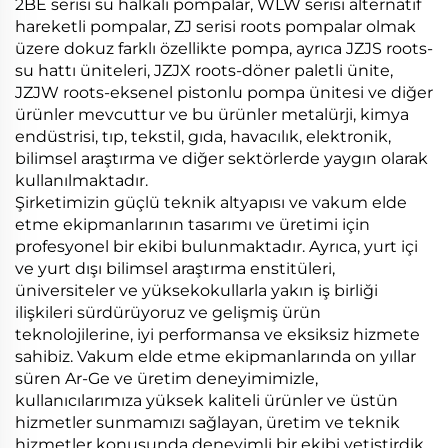
2BE serisi su halkalı pompalar, WLW serisi alternatif
hareketli pompalar, ZJ serisi roots pompalar olmak
üzere dokuz farklı özellikte pompa, ayrıca JZJS roots-
su hattı üniteleri, JZJX roots-döner paletli ünite,
JZJW roots-eksenel pistonlu pompa ünitesi ve diğer
ürünler mevcuttur ve bu ürünler metalürji, kimya
endüstrisi, tıp, tekstil, gıda, havacılık, elektronik,
bilimsel araştırma ve diğer sektörlerde yaygın olarak
kullanılmaktadır.
Şirketimizin güçlü teknik altyapısı ve vakum elde
etme ekipmanlarının tasarımı ve üretimi için
profesyonel bir ekibi bulunmaktadır. Ayrıca, yurt içi
ve yurt dışı bilimsel araştırma enstitüleri,
üniversiteler ve yüksekokullarla yakın iş birliği
ilişkileri sürdürüyoruz ve gelişmiş ürün
teknolojilerine, iyi performansa ve eksiksiz hizmete
sahibiz. Vakum elde etme ekipmanlarında on yıllar
süren Ar-Ge ve üretim deneyimimizle,
kullanıcılarımıza yüksek kaliteli ürünler ve üstün
hizmetler sunmamızı sağlayan, üretim ve teknik
hizmetler konusunda deneyimli bir ekibi yetiştirdik.