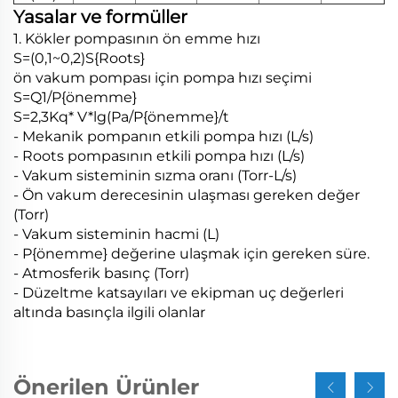
Yasalar ve formüller
1. Kökler pompasının ön emme hızı
S=(0,1~0,2)S{Roots}
ön vakum pompası için pompa hızı seçimi
S=Q1/P{önemme}
S=2,3Kq* V*lg(Pa/P{önemme}/t
- Mekanik pompanın etkili pompa hızı (L/s)
- Roots pompasının etkili pompa hızı (L/s)
- Vakum sisteminin sızma oranı (Torr-L/s)
- Ön vakum derecesinin ulaşması gereken değer
(Torr)
- Vakum sisteminin hacmi (L)
- P{önemme} değerine ulaşmak için gereken süre.
- Atmosferik basınç (Torr)
- Düzeltme katsayıları ve ekipman uç değerleri
altında basınçla ilgili olanlar
Önerilen Ürünler