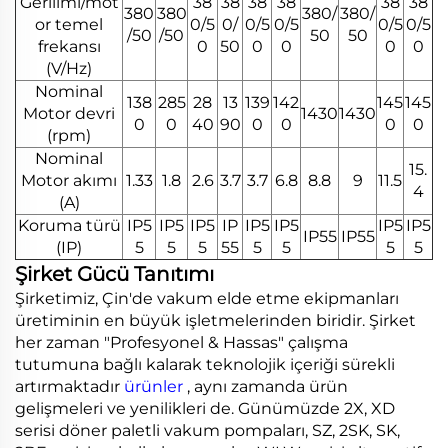
Gerilimi/mot
38
38
38
38
38
38
380
380
380/
380/
or temel
0/5
0/
0/5
0/5
0/5
0/5
/50
/50
50
50
frekansı
0
50
0
0
0
0
(V/Hz)
Nominal
138
285
28
13
139
142
145
145
Motor devri
1430
1430
0
0
40
90
0
0
0
0
(rpm)
Nominal
15.
Motor akımı
1.33
1.8
2.6
3.7
3.7
6.8
8.8
9
11.5
4
(A)
Koruma türü
IP5
IP5
IP5
IP
IP5
IP5
IP5
IP5
IP55
IP55
(IP)
5
5
5
55
5
5
5
5
Şirket Gücü Tanıtımı
Şirketimiz, Çin'de vakum elde etme ekipmanları
üretiminin en büyük işletmelerinden biridir. Şirket
her zaman "Profesyonel & Hassas" çalışma
tutumuna bağlı kalarak teknolojik içeriği sürekli
artırmaktadır
ürünler
, aynı zamanda ürün
gelişmeleri ve yenilikleri de. Günümüzde 2X, XD
serisi döner paletli vakum pompaları, SZ, 2SK, SK,