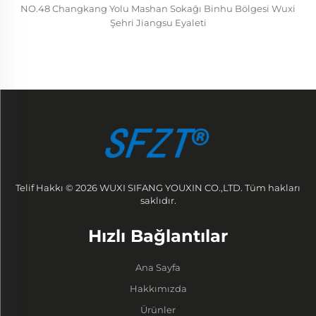
NO.48 Changkang Yolu Mashan Sokağı Binhu Bölgesi Wuxi
Şehri Jiangsu Eyaleti
Telif Hakkı © 2026 WUXI SIFANG YOUXIN CO.,LTD. Tüm hakları
saklıdır.
Hızlı Bağlantılar
Ana Sayfa
Hakkımızda
Ürünler