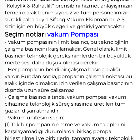
"Kolaylık & Rahatlık" prensibini hizmet anlayışımızın
temeli olarak benimsiyoruz ve tüm personelimizin
sürekli çabalarıyla Sifang Vakum Ekipmanları A.Ş.,
sizin için en büyük değeri ve getiriyi yaratacaktır.
Seçim notları
vakum Pompası
- Vakum pompasının limit basıncı, bu teknolojinin
çalışma basıncını karşılamalıdır. Genel olarak, limit
basıncın teknolojik gereksinimlerden bir büyüklük
mertebesi daha düşük olması gerekir
- Her pompanın belirli bir çalışma basınç aralığı
vardır. Bundan sonra, pompanın çalışma noktası bu
aralık içinde olmalıdır. İzin verilen çalışma basıncının
dışında uzun süre çalışamaz.
- Çalışma basıncı altında, vakum pompası vakum
cihazında teknolojik süreç sırasında üretilen tüm
gazları dışarı atmalıdır.
- Vakum ünitesini seçin:
(1) Tek bir pompanın emme ve vakum taleplerini
karşılayamadığı durumlarda, birkaç pompa
birleştirilmeli ve birbirlerini tamamlayarak teknolojik