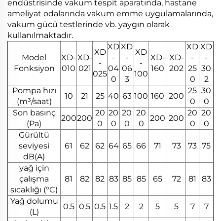
endüstrisinde vakum tespit aparatında, hastane
ameliyat odalarında vakum emme uygulamalarında,
vakum gücü testlerinde vb. yaygın olarak
kullanılmaktadır.
XD
XD
XD
XD
XD
XD
Model
XD-
XD-
-
-
XD-
XD-
-
-
-
-
Fonksiyon
010
021
04
06
160
202
25
30
025
100
0
3
0
2
Pompa hızı
25
30
10
21
25
40
63
100
160
200
(m³/saat)
0
0
Son basınç
20
20
20
20
20
20
200
200
200
200
(Pa)
0
0
0
0
0
0
Gürültü
seviyesi
61
62
62
64
65
66
71
73
73
75
dB(A)
yağ için
çalışma
81
82
82
83
85
85
65
72
81
83
sıcaklığı (°C)
Yağ dolumu
0.5
0.5
0.5
1.5
2
2
5
5
7
7
(L)