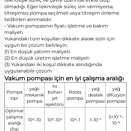
teknolojik süreç ve çevre üzerinde etkisi olup
olmadığı. Eğer teknolojik süreç izin vermiyorsa,
titreşimsiz pompa seçilmeli veya titreşim önleme
tedbirleri alınmalıdır.
- Vakum pompasının fiyatı, işletme ve bakım
maliyeti
Yukarıdaki tüm koşulları dikkate alarak sizin için
uygun bir çözüm belirleyin.
(1) En düşük yatırım maliyeti.
(2) En düşük üretim işletme maliyeti
(3) Yukarıdaki iki koşul dikkate alındığında
uygulanabilir çözüm
Vakum pompası için en iyi çalışma aralığı
su
yağlı
yağ
yağ
Pompa
buharı
Roots
mekanik
destek
difüzyon
tipi
jet
pompa
pompa
pompası
pompası
ejektörü
Optimal
çalışma
5×10⁻²–
10²–10
10⁵–10²
10²–1
1–10⁻¹
aralığı
10⁻⁴
(Pa)