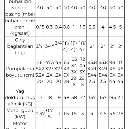
buhar izin
verilen
40
40
40
40
40
40
40
40
40
40
basınç (mba)
buhar emme
oranı
0.15
0.3
0.4
0.6
1
1.6
2.5
4
4.5
5
(kg/saat)
Giriş
3/4
1(1/
1(1/
1(1/
bağlantıları
3/4"
3/4"
2"
2"
2"
2"
"
4)"
4)"
4)"
(inç)
65
72
46.
47.3
48
65
85.8
85.8
98
101
X4
X4
Pompalama
5X2
X23
X23
X3
X49.
X49.
X5
X5
3X
3X
boyutu (cm)
3.2X
.2X
.2X
0X
5X4
5X4
6X
6X
29.
29.
20
20
20
28
3.5
3.5
44
44
5
5
Yağ
doldurulmuş
17
18
19
48
58
72
157
157
195
211
ağırlık (KG)
Motor gücü
0.7
0.37
1.1
1.5
1.5
3
4
4.5
5.5
7.5
(kW)
5
Motor