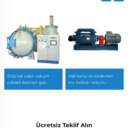
ZGQ tek odalı vakum
2SK Serisi iki kademeli
yüksek basınçlı gaz
sıvı halkalı vakum
sertleştirme fırını
pompaları-12
Ücretsiz Teklif Alın