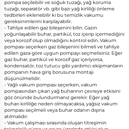
pompa seçilebilir ve soğuk tuzağı, yağ koruma
tuzağı, separatör vb. gibi bazı yağ kirliliği önleme
tedbirleri eklenebilir ki bu temizlik vakumu
gereksinimlerini karşılayabilir.
- Tahliye edilen gaz bileşenini bilin. Gazın
yoğunlaşabilir buhar, partikül, toz içerip içermediğini
veya korozif olup olmadığını kontrol edin. Vakum
pompası seçerken gaz bileşenini bilmeli ve tahliye
edilen gaza göre uygun pompayı seçmelisiniz. Eğer
gaz buhar, partikül ve korozif gaz içeriyorsa,
kondensatör, toz tutucu gibi yardımcı ekipmanların
pompanın hava giriş borusuna montajı
düşünülmelidir.
- Yağlı vakum pompası seçerken, vakum
pompasından çıkan yağ buharının çevreye etkisini
göz önünde bulundurmanız gerekir. Eğer yağ
buharı kirliliğe neden olmayacaksa, yağsız vakum
pompası seçilmeli veya buhar odanın dışına
atılmalıdır.
- Vakum çalışması sırasında oluşan titreşimin