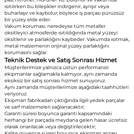
ısıtılırken bu bileşikler indirgenir, ayrışır veya
buharlaşır ve kaybolur; böylece iş parçası pürüzsüz
bir yüzey elde eder.
Vakum koruması: neredeyse tüm metaller
oksitleyici atmosferde ısıtıldığında metal yüzeyi
oksitlenir ve parlaklığını kaybeder. Vakumda ısıtmak,
metal malzemenin orijinal yüzey parlaklığını
korumasını sağlar.
Teknik Destek ve Satış Sonrası Hizmet
Müşterilerimize yalnızca üstün performanslı
ekipmanlar sağlamakla kalmıyor, aynı zamanda
eksiksiz bir satış sonrası hizmet sunuyoruz.
Aynı zamanda müşterilerimize aşağıdaki taahhütleri
veriyoruz:
Ekipman fabrikadan çıktığında ilgili yedek parçalar
ve sarf malzemeleri sağlanacaktır;
Garanti süresi boyunca garanti kapsamındaki
herhangi bir parçada meydana gelen hasar ücretsiz
olarak onarılacak veya değiştirilecektir;
Kalite güvence süresi boyunca, ekipman arızası