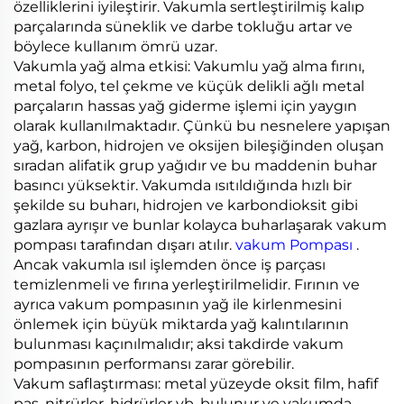
özelliklerini iyileştirir. Vakumla sertleştirilmiş kalıp
parçalarında süneklik ve darbe tokluğu artar ve
böylece kullanım ömrü uzar.
Vakumla yağ alma etkisi: Vakumlu yağ alma fırını,
metal folyo, tel çekme ve küçük delikli ağlı metal
parçaların hassas yağ giderme işlemi için yaygın
olarak kullanılmaktadır. Çünkü bu nesnelere yapışan
yağ, karbon, hidrojen ve oksijen bileşiğinden oluşan
sıradan alifatik grup yağıdır ve bu maddenin buhar
basıncı yüksektir. Vakumda ısıtıldığında hızlı bir
şekilde su buharı, hidrojen ve karbondioksit gibi
gazlara ayrışır ve bunlar kolayca buharlaşarak vakum
pompası tarafından dışarı atılır.
vakum Pompası
.
Ancak vakumla ısıl işlemden önce iş parçası
temizlenmeli ve fırına yerleştirilmelidir. Fırının ve
ayrıca vakum pompasının yağ ile kirlenmesini
önlemek için büyük miktarda yağ kalıntılarının
bulunması kaçınılmalıdır; aksi takdirde vakum
pompasının performansı zarar görebilir.
Vakum saflaştırması: metal yüzeyde oksit film, hafif
pas, nitrürler, hidrürler vb. bulunur ve vakumda