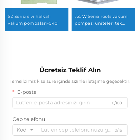
SZ Serisi sıvı halkalı
JZJW Serisi roots vakum
vakum pompaları-040
pompası üniteleri tek
yönlü çalışan pompalarla
600-21
Ücretsiz Teklif Alın
Temsilcimiz kısa süre içinde sizinle iletişime geçecektir.
E-posta
0/100
Cep telefonu
Kod
0/16