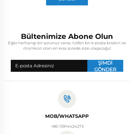
Bültenimize Abone Olun
Eğer herhangi bir sorunuz varsa, lütfen bir e-posta bırakın ve
mümkün olan en kısa sürede size ulaşacağız
ŞİMDİ
GÖNDER
MOB/WHATSAPP
+86-13914424273