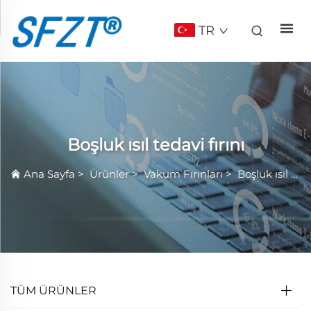
TR
Boşluk ısıl tedavi fırını
Ana Sayfa
>
Ürünler
>
Vakum Fırınları
>
Boşluk ısıl tedavi fırını
TÜM ÜRÜNLER