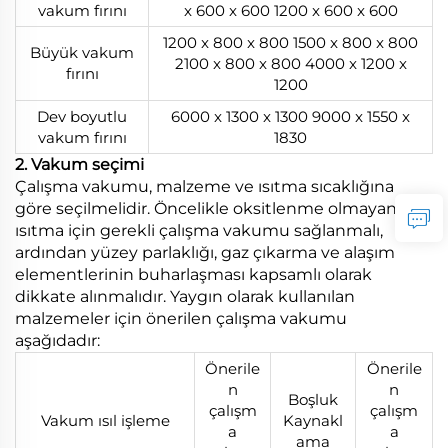
vakum fırını
x 600 x 600 1200 x 600 x 600
1200 x 800 x 800 1500 x 800 x 800
Büyük vakum
2100 x 800 x 800 4000 x 1200 x
fırını
1200
Dev boyutlu
6000 x 1300 x 1300 9000 x 1550 x
vakum fırını
1830
2. Vakum seçimi
Çalışma vakumu, malzeme ve ısıtma sıcaklığına
göre seçilmelidir. Öncelikle oksitlenme olmayan
ısıtma için gerekli çalışma vakumu sağlanmalı,
ardından yüzey parlaklığı, gaz çıkarma ve alaşım
elementlerinin buharlaşması kapsamlı olarak
dikkate alınmalıdır. Yaygın olarak kullanılan
malzemeler için önerilen çalışma vakumu
aşağıdadır:
Önerile
Önerile
n
n
Boşluk
çalışm
çalışm
Vakum ısıl işleme
Kaynakl
a
a
ama