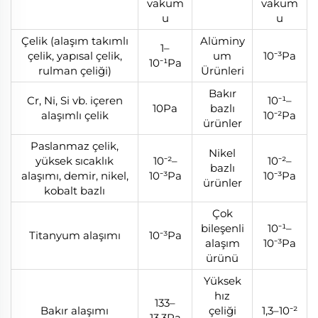
vakum
vakum
u
u
Çelik (alaşım takımlı
Alüminy
1–
çelik, yapısal çelik,
um
10⁻³Pa
10⁻¹Pa
rulman çeliği)
Ürünleri
Bakır
Cr, Ni, Si vb. içeren
10⁻¹–
10Pa
bazlı
alaşımlı çelik
10⁻²Pa
ürünler
Paslanmaz çelik,
Nikel
yüksek sıcaklık
10⁻²–
10⁻²–
bazlı
alaşımı, demir, nikel,
10⁻³Pa
10⁻³Pa
ürünler
kobalt bazlı
Çok
bileşenli
10⁻¹–
Titanyum alaşımı
10⁻³Pa
alaşım
10⁻³Pa
ürünü
Yüksek
hız
133–
Bakır alaşımı
çeliği
1,3–10⁻²
13,3Pa