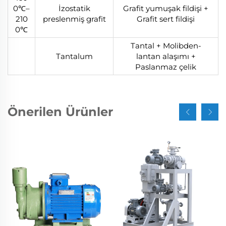
0℃–
İzostatik
Grafit yumuşak fildişi +
210
preslenmiş grafit
Grafit sert fildişi
0℃
Tantal + Molibden-
Tantalum
lantan alaşımı +
Paslanmaz çelik
Önerilen Ürünler