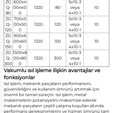
ZG
600x4
5x10-3
Q-
00x40
1320
80
veya
10
80
0
4x10-1
ZG
700x5
5x10-3
Q-
00x50
1320
120
veya
10
120
0
4x10-1
ZG
900x6
5x10-3
Q-
00x60
1320
150
veya
10
150
0
4x10-1
ZG
1500x8
5x10-3
Q-
00x80
1320
300
veya
10
300
0
4x10-1
Vakumlu ısıl işleme ilişkin avantajlar ve
fonksiyonlar
Isıl işlem, mekanik parçaların performansını,
güvenilirliğini ve kullanım ömrünü artırmak için
önemli bir temel süreçtir. Isıl işlem, metal
malzemelerin potansiyelini maksimize ederek
mekanik parçaların çeşitli çalışma koşulları altında
performans gereksinimlerini ve hizmet ömrünü tam