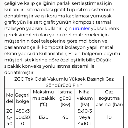
çeliği ve kalıp çeliğinin parlak sertleştirmesi için
kullanılır. Isıtma odası grafit tüp ısıtma sistemi ile
donatılmıştır ve ısı koruma kaplaması yumuşak
grafit yün ile sert grafit yünün kompozit termal
izolasyon yapısını kullanır. İçin
ürünler
yüksek renk
gereksinimleri olan ya da özel malzemeler için
müşterinin özel taleplerine göre molibden ve
paslanmaz çelik kompozit izolasyon yapılı metal
ekran yapısı da kullanılabilir; Etkin bölgenin boyutu
müşteri isteklerine göre özelleştirilebilir; Düşük
sıcaklık konveksiyonlu ısıtma sistemi ile
donatılmıştır;
ZGQ Tek Odalı Vakumlu Yüksek Basınçlı Gaz
Söndürücü Fırın
Maksimu
Isıtma
Nihai
Gaz
Mo
Geçerli
m sıcaklık
gücü
vakum
soğutma
del
bölge
(℃)
(Kw)
(Pa)
basıncı (bar)
ZG
450x3
5x10-3
Q-
00x30
1320
40
veya
10
40
0
4x10-1