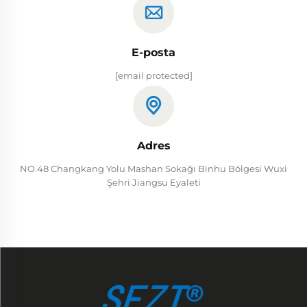
E-posta
[email protected]
Adres
NO.48 Changkang Yolu Mashan Sokağı Binhu Bölgesi Wuxi
Şehri Jiangsu Eyaleti