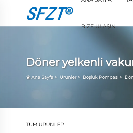
BIZE ULAŞIN
Döner yelkenli vak
Ana Sayfa
>
Ürünler
>
Boşluk Pompası
>
Dön
TÜM ÜRÜNLER