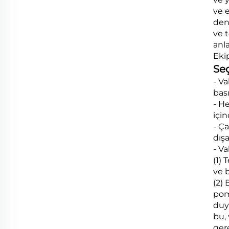
ve 
den
ve 
anl
Ekip
Se
- Va
bas
- H
için
- Ç
dışa
- V
(1)
ve b
(2)
pom
duy
bu, 
ger