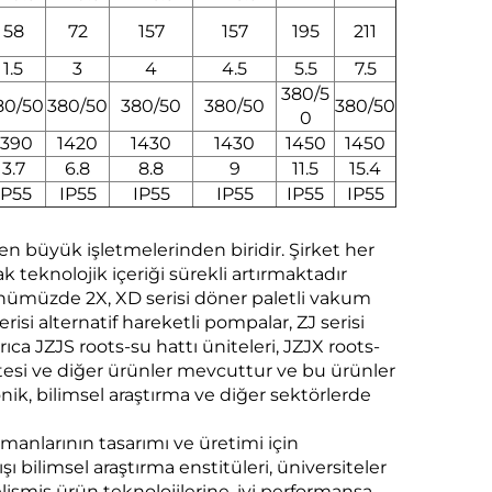
58
72
157
157
195
211
1.5
3
4
4.5
5.5
7.5
380/5
80/50
380/50
380/50
380/50
380/50
0
1390
1420
1430
1430
1450
1450
3.7
6.8
8.8
9
11.5
15.4
IP55
IP55
IP55
IP55
IP55
IP55
n büyük işletmelerinden biridir. Şirket her
teknolojik içeriği sürekli artırmaktadır
Günümüzde 2X, XD serisi döner paletli vakum
isi alternatif hareketli pompalar, ZJ serisi
ca JZJS roots-su hattı üniteleri, JZJX roots-
tesi ve diğer ürünler mevcuttur ve bu ürünler
ronik, bilimsel araştırma ve diğer sektörlerde
manlarının tasarımı ve üretimi için
şı bilimsel araştırma enstitüleri, üniversiteler
gelişmiş ürün teknolojilerine, iyi performansa