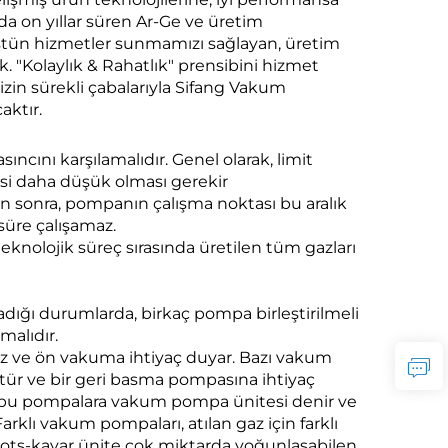
a on yıllar süren Ar-Ge ve üretim
 üstün hizmetler sunmamızı sağlayan, üretim
. "Kolaylık & Rahatlık" prensibini hizmet
zin sürekli çabalarıyla Sifang Vakum
aktır.
ncını karşılamalıdır. Genel olarak, limit
si daha düşük olması gerekir
dan sonra, pompanın çalışma noktası bu aralık
 süre çalışamaz.
knolojik süreç sırasında üretilen tüm gazları
dığı durumlarda, birkaç pompa birleştirilmeli
malıdır.
az ve ön vakuma ihtiyaç duyar. Bazı vakum
tür ve bir geri basma pompasına ihtiyaç
ılan bu pompalara vakum pompa ünitesi denir ve
rklı vakum pompaları, atılan gaz için farklı
ots-kayar ünite çok miktarda yoğunlaşabilen