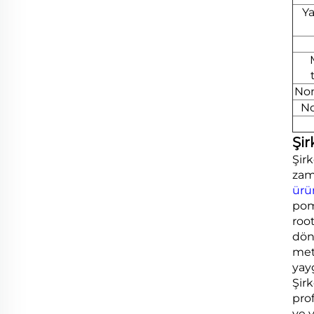
Ya
Nom
No
Şir
Şir
zam
ürü
pomp
roo
dön
meta
yay
Şir
prof
ve y