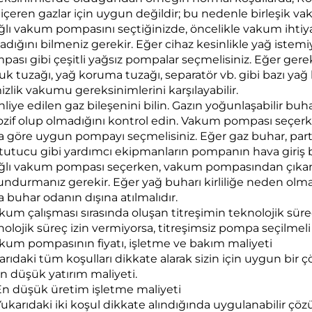
 içeren gazlar için uygun değildir; bu nedenle birleşik 
ğlı vakum pompasını seçtiğinizde, öncelikle vakum ihtiyacı
adığını bilmeniz gerekir. Eğer cihaz kesinlikle yağ istemi
pası gibi çeşitli yağsız pompalar seçmelisiniz. Eğer gerek
k tuzağı, yağ koruma tuzağı, separatör vb. gibi bazı yağ ki
izlik vakumu gereksinimlerini karşılayabilir.
hliye edilen gaz bileşenini bilin. Gazın yoğunlaşabilir buha
ozif olup olmadığını kontrol edin. Vakum pompası seçerken
a göre uygun pompayı seçmelisiniz. Eğer gaz buhar, partik
 tutucu gibi yardımcı ekipmanların pompanın hava giriş
ağlı vakum pompası seçerken, vakum pompasından çıkan
undurmanız gerekir. Eğer yağ buharı kirliliğe neden olm
 buhar odanın dışına atılmalıdır.
akum çalışması sırasında oluşan titreşimin teknolojik süre
olojik süreç izin vermiyorsa, titreşimsiz pompa seçilmeli 
akum pompasının fiyatı, işletme ve bakım maliyeti
rıdaki tüm koşulları dikkate alarak sizin için uygun bir ç
En düşük yatırım maliyeti.
 En düşük üretim işletme maliyeti
 Yukarıdaki iki koşul dikkate alındığında uygulanabilir çö