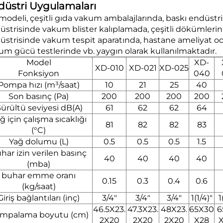
düstri Uygulamaları
modeli, çeşitli gıda vakum ambalajlarında, baskı endüstr
üstrisinde vakum blister kalıplamada, çeşitli dökümleri
üstrisinde vakum tespit aparatında, hastane ameliyat
um gücü testlerinde vb. yaygın olarak kullanılmaktadır.
Model
XD-
XD-010
XD-021
XD-025
Fonksiyon
040
Pompa hızı (m³/saat)
10
21
25
40
Son basınç (Pa)
200
200
200
200
ürültü seviyesi dB(A)
61
62
62
64
ğ için çalışma sıcaklığı
81
82
82
83
(°C)
Yağ dolumu (L)
0.5
0.5
0.5
1.5
har izin verilen basınç
40
40
40
40
(mba)
buhar emme oranı
0.15
0.3
0.4
0.6
(kg/saat)
Giriş bağlantıları (inç)
3/4"
3/4"
3/4"
1(1/4)"
1
46.5X23.
47.3X23.
48X23.
65X30
6
mpalama boyutu (cm)
2X20
2X20
2X20
X28
X