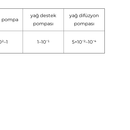
yağ destek
yağ difüzyon
s pompa
pompası
pompası
0²–1
1–10⁻¹
5×10⁻²–10⁻⁴