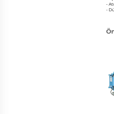
- At
- Dü
Ön