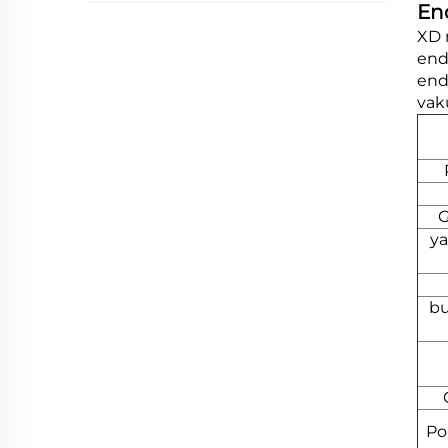
En
XD 
end
end
vak
G
ya
bu
Po