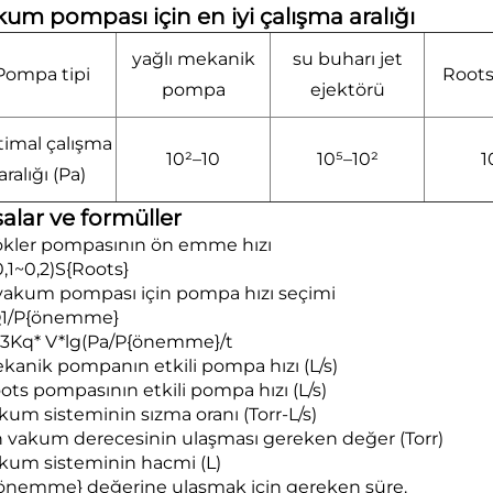
um pompası için en iyi çalışma aralığı
yağlı mekanik
su buharı jet
Pompa tipi
Root
pompa
ejektörü
imal çalışma
10²–10
10⁵–10²
1
aralığı (Pa)
alar ve formüller
Kökler pompasının ön emme hızı
0,1~0,2)S{Roots}
vakum pompası için pompa hızı seçimi
1/P{önemme}
,3Kq* V*lg(Pa/P{önemme}/t
ekanik pompanın etkili pompa hızı (L/s)
oots pompasının etkili pompa hızı (L/s)
akum sisteminin sızma oranı (Torr-L/s)
n vakum derecesinin ulaşması gereken değer (Torr)
akum sisteminin hacmi (L)
{önemme} değerine ulaşmak için gereken süre.