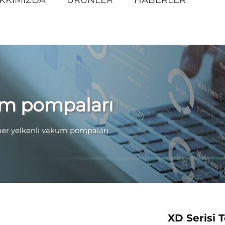
um pompaları
er yelkenli vakum pompaları
XD Serisi 