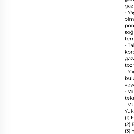
gaz
- Ya
olm
pom
soğu
tem
- Ta
kor
gaz
toz
- Y
bul
veya
- V
tekn
- V
Yuka
(1) 
(2)
(3)