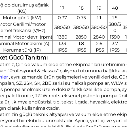
ğ doldurulmuş ağırlık
17
18
19
48
(KG)
Motor gücü (kW)
0.37
0.75
1.1
1.5
Motor Gerilimi/motor
380/5
380/50
380/50
380/50
3
temel frekansı (V/Hz)
0
inal Motor devri (rpm)
1380
2850
2840
1390
minal Motor akımı (A)
1.33
1.8
2.6
3.7
Koruma türü (IP)
IP55
IP55
IP55
IP55
ket Gücü Tanıtımı
ketimiz, Çin'de vakum elde etme ekipmanları üretiminin e
an "Profesyonel & Hassas" çalışma tutumuna bağlı kalarak 
nler
, aynı zamanda ürün gelişmeleri ve yenilikleri de. 
aları, SZ, 2SK, SK, 2BE serisi su halkalı pompalar, WLW ser
ts pompalar olmak üzere dokuz farklı özellikte pompa, ayrı
er paletli ünite, JZJW roots-eksenel pistonlu pompa üni
lürji, kimya endüstrisi, tıp, tekstil, gıda, havacılık, elekt
gın olarak kullanılmaktadır.
ketimizin güçlü teknik altyapısı ve vakum elde etme ekip
esyonel bir ekibi bulunmaktadır. Ayrıca, yurt içi ve yurt dı
üksekokullarla yakın iş birliği ilişkileri sürdürüyoruz ve 