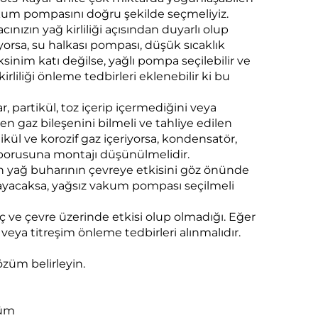
vakum pompasını doğru şekilde seçmeliyiz.
nızın yağ kirliliği açısından duyarlı olup
yorsa, su halkası pompası, düşük sıcaklık
sinim katı değilse, yağlı pompa seçilebilir ve
rliliği önleme tedbirleri eklenebilir ki bu
r, partikül, toz içerip içermediğini veya
 gaz bileşenini bilmeli ve tahliye edilen
ül ve korozif gaz içeriyorsa, kondensatör,
 borusuna montajı düşünülmelidir.
 yağ buharının çevreye etkisini göz önünde
ayacaksa, yağsız vakum pompası seçilmeli
ç ve çevre üzerinde etkisi olup olmadığı. Eğer
veya titreşim önleme tedbirleri alınmalıdır.
özüm belirleyin.
züm