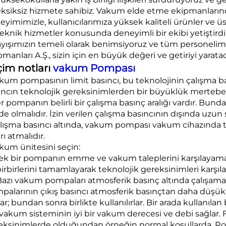
eksiksiz hizmete sahibiz. Vakum elde etme ekipmanlarınd
eyimimizle, kullanıcılarımıza yüksek kaliteli ürünler ve
teknik hizmetler konusunda deneyimli bir ekibi yetiştirdik
ayışımızın temeli olarak benimsiyoruz ve tüm personelimi
manları A.Ş., sizin için en büyük değeri ve getiriyi yaratac
çim notları
vakum Pompası
kum pompasının limit basıncı, bu teknolojinin çalışma bası
ıncın teknolojik gereksinimlerden bir büyüklük mertebe
er pompanın belirli bir çalışma basınç aralığı vardır. Bun
de olmalıdır. İzin verilen çalışma basıncının dışında uzun
alışma basıncı altında, vakum pompası vakum cihazında te
rı atmalıdır.
akum ünitesini seçin:
 Tek bir pompanın emme ve vakum taleplerini karşılayama
irbirlerini tamamlayarak teknolojik gereksinimleri karşıla
 Bazı vakum pompaları atmosferik basınç altında çalışam
palarının çıkış basıncı atmosferik basınçtan daha düşük
ar; bundan sonra birlikte kullanılırlar. Bir arada kullan
vakum sisteminin iyi bir vakum derecesi ve debi sağlar. Fa
eksinimlerde olduğundan örneğin normal koşullarda, Ro