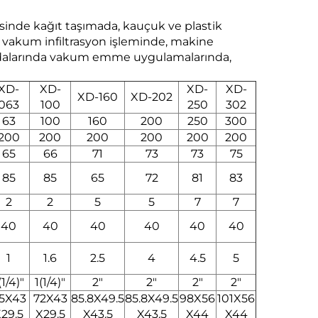
isinde kağıt taşımada, kauçuk ve plastik
n vakum infiltrasyon işleminde, makine
 odalarında vakum emme uygulamalarında,
XD-
XD-
XD-
XD-
XD-160
XD-202
063
100
250
302
63
100
160
200
250
300
200
200
200
200
200
200
65
66
71
73
73
75
85
85
65
72
81
83
2
2
5
5
7
7
40
40
40
40
40
40
1
1.6
2.5
4
4.5
5
(1/4)"
1(1/4)"
2"
2"
2"
2"
5X43
72X43
85.8X49.5
85.8X49.5
98X56
101X56
29.5
X29.5
X43.5
X43.5
X44
X44