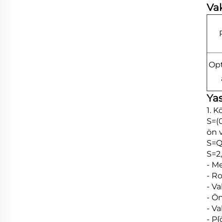
Vak
Opt
Yas
1. 
S=(
ön 
S=Q
S=2
- M
- R
- V
- Ö
- V
- P