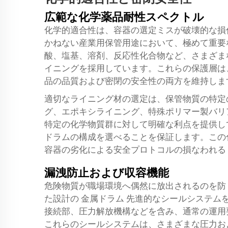
広範な化学薬品耐性スペクトル
化学的適合性は、容器の選定ミスが破壊的な損
かねない産業用保管用途において、極めて重要
酸、塩基、溶剤、反応性化合物など、さまざま
イニングを採用しています。これらの保護層は
品の品質および密閉の安全性の両方を維持しま
適切なライニング材の選定は、保管物質の特定
グ、エポキシライニング、特殊ポリマー製バリ
特定の化学物質群に対して明確な利点を提供し
ドラムの構成を選べることを保証します。この
容器の劣化による安全プロトコルの損なわれる
漏洩防止および収容機能
危険物質が職場環境へ偶然に放出されるのを防
た設計の
金属ドラム
先進的なシールシステム
接続部、圧力解放機構などを含み、通常の運用
これらのシールシステムは、さまざまな圧力お