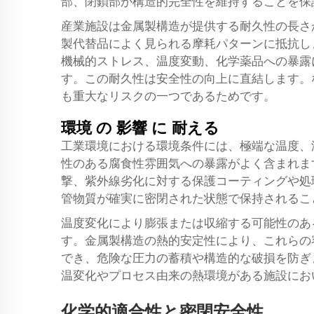
部、閉鎖部が構造的完全性を維持することを保
産業施設は金属製構造が提供する耐久性の長さ
製代替品によく見られる摩耗パターンに抵抗し
機械的ストレス、温度変動、化学薬品への暴露
す。この耐久性は安全性の向上に直結します。
も重大なリスクの一つであるためです。
環境 の 影響 に 耐える
工業環境における環境条件には、極端な温度、
性のある腐食性雰囲気への暴露がよく含まれま
撃、紫外線劣化に対する保護コーティングや処
管物質が確実に密閉された状態で保持されるこ
温度変化により膨張または収縮する可能性のあ
す。金属製構造の熱的安定性により、これらの
でき、危険な圧力の蓄積や構造的な破損を防ぎ
温変化やプロセス由来の熱環境がある施設にお
化学的適合性と密閉安全性