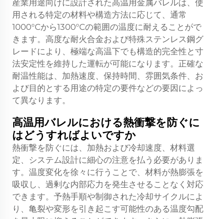
産業用途向けに設計された高温用金属バレルは、使
用される特定の材料や構造方法に応じて、通常
1000°Cから1300°Cの範囲の温度に耐えることがで
きます。高度な耐火合金および特殊ステンレス鋼グ
レードにより、極端な高温下でも構造的完全性と寸
法安定性を維持した運転が可能になります。正確な
耐温性能は、加熱速度、保持時間、雰囲気条件、お
よび目的とする用途の特定の要件などの要因によっ
て異なります。
高温用バレルにおける熱衝撃を防ぐに
はどうすればよいですか
熱衝撃を防ぐには、加熱および冷却速度、材料選
定、システム設計に細心の注意を払う必要がありま
す。温度変化を徐々に行うことで、材料が熱膨張を
吸収し、過剰な内部応力を発生させることなく対応
できます。予熱手順や制御された冷却サイクルによ
り、亀裂や変形を引き起こす可能性のある温度勾配