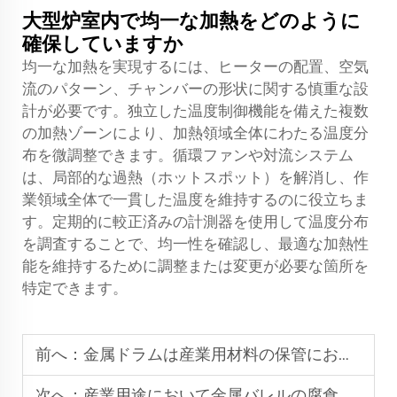
大型炉室内で均一な加熱をどのように
確保していますか
均一な加熱を実現するには、ヒーターの配置、空気
流のパターン、チャンバーの形状に関する慎重な設
計が必要です。独立した温度制御機能を備えた複数
の加熱ゾーンにより、加熱領域全体にわたる温度分
布を微調整できます。循環ファンや対流システム
は、局部的な過熱（ホットスポット）を解消し、作
業領域全体で一貫した温度を維持するのに役立ちま
す。定期的に較正済みの計測器を使用して温度分布
を調査することで、均一性を確認し、最適な加熱性
能を維持するために調整または変更が必要な箇所を
特定できます。
前へ：
金属ドラムは産業用材料の保管における安全性をどのように向上させますか？
次へ：
産業用途において金属バレルの腐食防止はなぜ重要なのか？