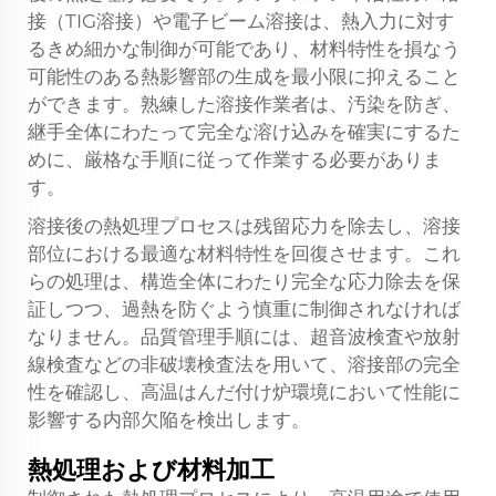
接（TIG溶接）や電子ビーム溶接は、熱入力に対す
るきめ細かな制御が可能であり、材料特性を損なう
可能性のある熱影響部の生成を最小限に抑えること
ができます。熟練した溶接作業者は、汚染を防ぎ、
継手全体にわたって完全な溶け込みを確実にするた
めに、厳格な手順に従って作業する必要がありま
す。
溶接後の熱処理プロセスは残留応力を除去し、溶接
部位における最適な材料特性を回復させます。これ
らの処理は、構造全体にわたり完全な応力除去を保
証しつつ、過熱を防ぐよう慎重に制御されなければ
なりません。品質管理手順には、超音波検査や放射
線検査などの非破壊検査法を用いて、溶接部の完全
性を確認し、高温はんだ付け炉環境において性能に
影響する内部欠陥を検出します。
熱処理および材料加工