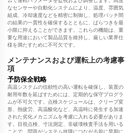
ムで運転パラメータを監視および調整します。高度
なセンサーや自動化システムにより、温度、雰囲気
組成、冷却速度などを精密に制御し、処理バッチ間
の結果の一貫性を確保するとともに、ばらつきを最
小限に抑えることができます。これらの機能は、重
要な用途において製品品質を維持し、厳しい業界仕
様を満たすために不可欠です。
メンテナンスおよび運転上の考慮事
項
予防保全戦略
高温システムの信頼性の高い運転を確保し、装置の
耐用年数を延ばすためには、定期的な保守プログラ
ムが不可欠です。点検スケジュールは、クリープ変
形、熱疲労、高温酸化など、高温時に発生する加速
された劣化メカニズムを考慮に入れる必要がありま
す。目視点検、寸法測定、非破壊検査手法を用いる
ことで、問題がシステム故障につながる前に早期に