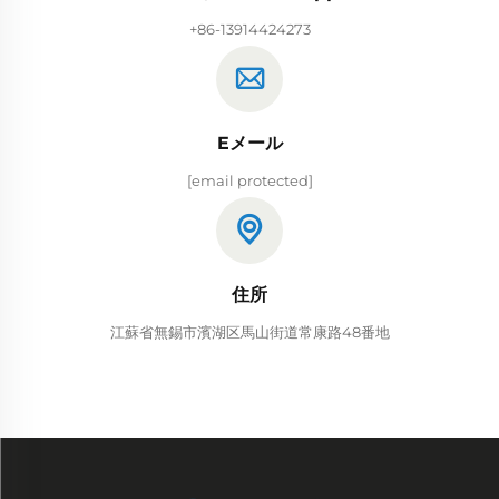
+86-13914424273
Eメール
[email protected]
住所
江蘇省無錫市濱湖区馬山街道常康路48番地