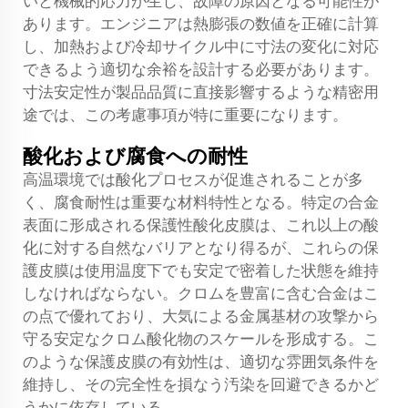
いと機械的応力が生じ、故障の原因となる可能性が
あります。エンジニアは熱膨張の数値を正確に計算
し、加熱および冷却サイクル中に寸法の変化に対応
できるよう適切な余裕を設計する必要があります。
寸法安定性が製品品質に直接影響するような精密用
途では、この考慮事項が特に重要になります。
酸化および腐食への耐性
高温環境では酸化プロセスが促進されることが多
く、腐食耐性は重要な材料特性となる。特定の合金
表面に形成される保護性酸化皮膜は、これ以上の酸
化に対する自然なバリアとなり得るが、これらの保
護皮膜は使用温度下でも安定で密着した状態を維持
しなければならない。クロムを豊富に含む合金はこ
の点で優れており、大気による金属基材の攻撃から
守る安定なクロム酸化物のスケールを形成する。こ
のような保護皮膜の有効性は、適切な雰囲気条件を
維持し、その完全性を損なう汚染を回避できるかど
うかに依存している。