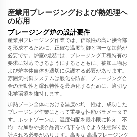
産業用ブレージングおよび熱処理へ
の応用
ブレージング炉の設計要件
産業用ブレージング作業では、信頼性の高い接合部
を形成するために、正確な温度制御と均一な加熱が
必要です。炉室の設計は、ブレージング工程特有の
要求に対応できるようにするとともに、被加工物お
よび炉本体自体を適切に保護する必要があります。
雰囲気制御システムは酸化を防ぎ、ブレージング合
金の流動性と濡れ特性を最適化するために、適切な
化学環境を維持します。
加熱ゾーン全体における温度の均一性は、成功した
ブレージング作業にとって重要な性能パラメータで
す。ホットゾーンは、温度勾配を最小限に抑え、不
均一な加熱や接合品質の低下を防ぐよう注意深く設
計される必要があります。高度な
高温ブレージング