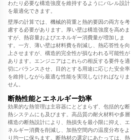
わたり必要な構造強度を維持するようにバレル設計
を最適化できます。
壁厚の計算では、機械的荷重と熱的要因の両方を考
慮する必要があります。厚い壁は構造強度を高めま
すが、熱容量およびエネルギー消費量が増加しま
す。一方、薄い壁は材料費を削減し、熱応答性を向
上させますが、構造的完全性が損なわれる可能性が
あります。エンジニアはこれらの相反する要件を適
切にバランスさせ、目的とする用途に応じた安全率
を維持しながら最適な性能を実現しなければなりま
せん。
断熱性能とエネルギー効率
効果的な熱管理は主容器にとどまらず、包括的な断
熱システムにも及びます。高品質の耐火材料や多層
構造の断熱設計により、熱損失を最小限に抑え、エ
ネルギー消費を削減し、加熱空間内の温度分布をよ
り均一に保ちます。断熱材の選定にあたっては、熱