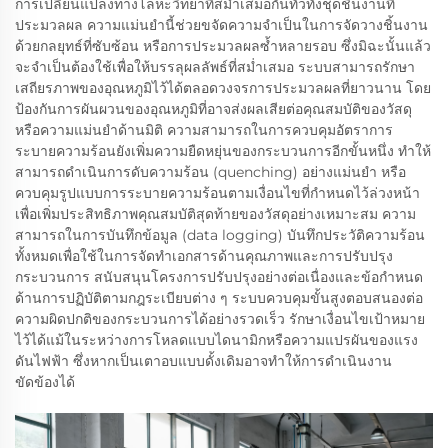
การเปลี่ยนแปลงทางโลหะวิทยาที่สม่ำเสมอกันทั่วทั้งชุดชิ้นงานที่
ประมวลผล ความแม่นยำนี้ช่วยขจัดความจำเป็นในการจัดวางชิ้นงาน
ด้วยกลยุทธ์ที่ซับซ้อน หรือการประมวลผลซ้ำหลายรอบ ซึ่งมิฉะนั้นแล้ว
จะจำเป็นต้องใช้เพื่อให้บรรลุผลลัพธ์ที่สม่ำเสมอ ระบบสามารถรักษา
เสถียรภาพของอุณหภูมิไว้ได้ตลอดวงจรการประมวลผลที่ยาวนาน โดย
ป้องกันการผันผวนของอุณหภูมิที่อาจส่งผลเสียต่อคุณสมบัติของวัสดุ
หรือความแม่นยำด้านมิติ ความสามารถในการควบคุมอัตราการ
ระบายความร้อนยังเพิ่มความยืดหยุ่นของกระบวนการอีกขั้นหนึ่ง ทำให้
สามารถดำเนินการดับความร้อน (quenching) อย่างแม่นยำ หรือ
ควบคุมรูปแบบการระบายความร้อนตามเงื่อนไขที่กำหนดไว้ล่วงหน้า
เพื่อเพิ่มประสิทธิภาพคุณสมบัติสุดท้ายของวัสดุอย่างเหมาะสม ความ
สามารถในการบันทึกข้อมูล (data logging) บันทึกประวัติความร้อน
ทั้งหมดเพื่อใช้ในการจัดทำเอกสารด้านคุณภาพและการปรับปรุง
กระบวนการ สนับสนุนโครงการปรับปรุงอย่างต่อเนื่องและข้อกำหนด
ด้านการปฏิบัติตามกฎระเบียบต่าง ๆ ระบบควบคุมขั้นสูงตอบสนองต่อ
ความผิดปกติของกระบวนการได้อย่างรวดเร็ว รักษาเงื่อนไขเป้าหมาย
ไว้ได้แม้ในระหว่างการโหลดแบบไดนามิกหรือความแปรผันของแรง
ดันไฟฟ้า ซึ่งหากเป็นเตาอบแบบดั้งเดิมอาจทำให้การดำเนินงาน
ขัดข้องได้