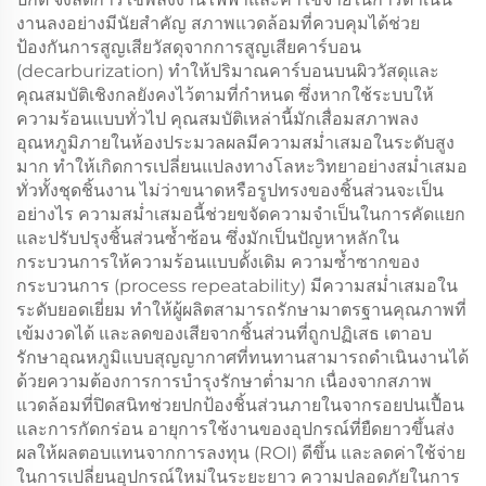
งานลงอย่างมีนัยสำคัญ สภาพแวดล้อมที่ควบคุมได้ช่วย
ป้องกันการสูญเสียวัสดุจากการสูญเสียคาร์บอน
(decarburization) ทำให้ปริมาณคาร์บอนบนผิววัสดุและ
คุณสมบัติเชิงกลยังคงไว้ตามที่กำหนด ซึ่งหากใช้ระบบให้
ความร้อนแบบทั่วไป คุณสมบัติเหล่านี้มักเสื่อมสภาพลง
อุณหภูมิภายในห้องประมวลผลมีความสม่ำเสมอในระดับสูง
มาก ทำให้เกิดการเปลี่ยนแปลงทางโลหะวิทยาอย่างสม่ำเสมอ
ทั่วทั้งชุดชิ้นงาน ไม่ว่าขนาดหรือรูปทรงของชิ้นส่วนจะเป็น
อย่างไร ความสม่ำเสมอนี้ช่วยขจัดความจำเป็นในการคัดแยก
และปรับปรุงชิ้นส่วนซ้ำซ้อน ซึ่งมักเป็นปัญหาหลักใน
กระบวนการให้ความร้อนแบบดั้งเดิม ความซ้ำซากของ
กระบวนการ (process repeatability) มีความสม่ำเสมอใน
ระดับยอดเยี่ยม ทำให้ผู้ผลิตสามารถรักษามาตรฐานคุณภาพที่
เข้มงวดได้ และลดของเสียจากชิ้นส่วนที่ถูกปฏิเสธ เตาอบ
รักษาอุณหภูมิแบบสุญญากาศที่ทนทานสามารถดำเนินงานได้
ด้วยความต้องการการบำรุงรักษาต่ำมาก เนื่องจากสภาพ
แวดล้อมที่ปิดสนิทช่วยปกป้องชิ้นส่วนภายในจากรอยปนเปื้อน
และการกัดกร่อน อายุการใช้งานของอุปกรณ์ที่ยืดยาวขึ้นส่ง
ผลให้ผลตอบแทนจากการลงทุน (ROI) ดีขึ้น และลดค่าใช้จ่าย
ในการเปลี่ยนอุปกรณ์ใหม่ในระยะยาว ความปลอดภัยในการ