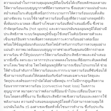
ความแม่นยำในการควบคุมอุณหภูมิถือเป็นข้อได้เปรียบหลักของเตาอบ
ให้ความร้อนแบบสุญญากาศที่มีความทนทาน ซึ่งมอบความแม่นยำและ
สม่ำเสมอในระดับสูงที่เหนือกว่ากระบวนการให้ความร้อนแบบดั้งเดิม
อย่างชัดเจน ระบบใช้ธาตุทำความร้อนขั้นสูงที่จัดวางอย่างกลยุทธ์ทั่ว
ทั้งห้องประมวลผล เพื่อสร้างโซนความร้อนที่สม่ำเสมอยิ่งขึ้น ซึ่งช่วย
กำจัดจุดร้อนเกิน (hot spots) และความแปรผันของอุณหภูมิได้อย่างมี
ประสิทธิภาพ ระบบวัดอุณหภูมิขั้นสูงใช้เทอร์โมคัปเปิลหลายตัวและ
เซ็นเซอร์อินฟราเรดเพื่อตรวจสอบสภาวะความร้อนอย่างต่อเนื่อง
พร้อมให้ข้อมูลย้อนกลับแบบเรียลไทม์สำหรับการปรับการควบคุมอย่าง
แม่นยำ สภาพแวดล้อมแบบสุญญากาศช่วยเสริมคุณสมบัติการถ่ายเท
ความร้อน ทำให้รูปแบบการให้ความร้อนมีประสิทธิภาพและสม่ำเสมอ
มากยิ่งขึ้น ลดระยะเวลาการประมวลผลลงในขณะที่ยังยกระดับผลลัพธ์
ทางโลหะวิทยาด้วย โพรไฟล์อุณหภูมิที่สามารถเขียนโปรแกรมได้ ช่วย
ให้ดำเนินลำดับการให้ความร้อนและการระบายความร้อนที่ซับซ้อนได้
ซึ่งสามารถปรับแต่งให้สอดคล้องกับข้อกำหนดเฉพาะของวัสดุและ
วัตถุประสงค์ของการบำบัดได้อย่างยืดหยุ่น การไม่มีการสูญเสียความ
ร้อนจากการพาความร้อน (convective heat loss) ในสภาวะ
สุญญากาศ หมายความว่าพลังงานที่ป้อนเข้าไปจะเปลี่ยนเป็นความ
ร้อนโดยตรงที่ชิ้นงาน จึงเพิ่มประสิทธิภาพเชิงความร้อนและลดการใช้
พลังงานลง ความสม่ำเสมอของอุณหภูมิโดยทั่วไปสามารถควบคุมให้
แปรผันไม่เกิน ±5 องศาเซลเซียสทั่วทั้งโซนการทำงาน ซึ่งรับประกัน