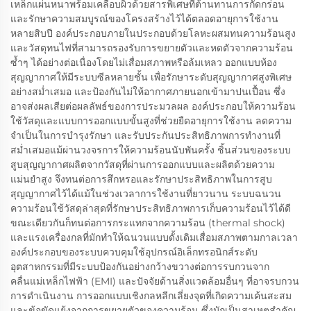
เหล็กแผ่นหนาพร้อมเคลือบผิวด้วยสารพิเศษที่ต้านทานการกัดกร่อน
และรักษาความสมบูรณ์ของโครงสร้างไว้ได้ตลอดอายุการใช้งาน
หลายสิบปี องค์ประกอบภายในประกอบด้วยโลหะผสมทนความร้อนสูง
และวัสดุทนไฟที่สามารถรองรับการขยายตัวและหดตัวจากความร้อน
ซ้ำๆ ได้อย่างต่อเนื่องโดยไม่เสื่อมสภาพหรือล้มเหลว ออกแบบห้อง
สุญญากาศให้มีระบบซีลหลายชั้น เพื่อรักษาระดับสุญญากาศสูงพิเศษ
อย่างสม่ำเสมอ และป้องกันไม่ให้อากาศภายนอกเข้ามาปนเปื้อน ซึ่ง
อาจส่งผลเสียต่อผลลัพธ์ของการประมวลผล องค์ประกอบให้ความร้อน
ใช้วัสดุและแบบการออกแบบขั้นสูงที่ช่วยยืดอายุการใช้งาน ลดความ
จำเป็นในการบำรุงรักษา และรับประกันประสิทธิภาพการทำงานที่
สม่ำเสมอแม้ผ่านวงจรการให้ความร้อนนับพันครั้ง ชิ้นส่วนของระบบ
สูบสุญญากาศผลิตจากวัสดุที่ผ่านการออกแบบและผลิตด้วยความ
แม่นยำสูง จึงทนต่อการสึกหรอและรักษาประสิทธิภาพในการสูบ
สุญญากาศไว้ได้แม้ในช่วงเวลาการใช้งานที่ยาวนาน ระบบฉนวน
ความร้อนใช้วัสดุล่าสุดที่รักษาประสิทธิภาพการเก็บความร้อนไว้ได้ดี
ขณะเดียวกันก็ทนต่อการกระแทกจากความร้อน (thermal shock)
และแรงเครื่องกลที่มักทำให้ฉนวนแบบดั้งเดิมเสื่อมสภาพตามกาลเวลา
องค์ประกอบของระบบควบคุมใช้อุปกรณ์อิเล็กทรอนิกส์ระดับ
อุตสาหกรรมที่มีระบบป้องกันอย่างกว้างขวางต่อการรบกวนจาก
คลื่นแม่เหล็กไฟฟ้า (EMI) และปัจจัยด้านสิ่งแวดล้อมอื่นๆ ที่อาจรบกวน
การดำเนินงาน การออกแบบเชิงกลหลีกเลี่ยงจุดที่เกิดความเค้นสะสม
และข้อขัดแย้งจากการขยายตัวของความร้อน ซึ่งมักเป็นสาเหตุสำคัญ