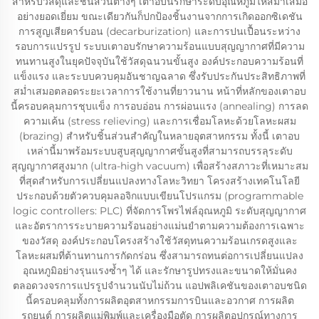
สำหรับวัสดุและชิ้นส่วนต่างๆ เตาอบนี้รักษาระดับอุณหภูมิให้สม่ำเสมอ
อย่างยอดเยี่ยม ขณะเดียวกันก็ปกป้องชิ้นงานจากการเกิดออกซิเดชัน
การสูญเสียคาร์บอน (decarburization) และการปนเปื้อนระหว่าง
รอบการแปรรูป ระบบเตาอบรักษาความร้อนแบบสุญญากาศที่มีความ
ทนทานสูงในยุคปัจจุบันใช้วัสดุฉนวนขั้นสูง องค์ประกอบความร้อนที่
แข็งแรง และระบบควบคุมอันชาญฉลาด ซึ่งรับประกันประสิทธิภาพที่
สม่ำเสมอตลอดระยะเวลาการใช้งานที่ยาวนาน หน้าที่หลักของเตาอบ
นี้ครอบคลุมการชุบแข็ง การอบอ่อน การผ่อนแรง (annealing) การลด
ความเค้น (stress relieving) และการเชื่อมโลหะด้วยโลหะผสม
(brazing) สำหรับชิ้นส่วนสำคัญในหลายอุตสาหกรรม ทั้งนี้ เตาอบ
เหล่านี้มาพร้อมระบบสูบสุญญากาศขั้นสูงที่สามารถบรรลุระดับ
สุญญากาศสูงมาก (ultra-high vacuum) เพื่อสร้างสภาวะที่เหมาะสม
ที่สุดสำหรับการเปลี่ยนแปลงทางโลหะวิทยา โครงสร้างเทคโนโลยี
ประกอบด้วยตัวควบคุมลอจิกแบบเขียนโปรแกรม (programmable
logic controllers: PLC) ที่จัดการโพรไฟล์อุณหภูมิ ระดับสุญญากาศ
และอัตราการระบายความร้อนอย่างแม่นยำตามความต้องการเฉพาะ
ของวัสดุ องค์ประกอบโครงสร้างใช้วัสดุทนความร้อนเกรดสูงและ
โลหะผสมที่ต้านทานการกัดกร่อน ซึ่งสามารถทนต่อการเปลี่ยนแปลง
อุณหภูมิอย่างรุนแรงซ้ำๆ ได้ และรักษารูปทรงและขนาดให้มั่นคง
ตลอดวงจรการแปรรูปจำนวนนับไม่ถ้วน แอปพลิเคชันของเตาอบชนิด
นี้ครอบคลุมทั้งการผลิตอุตสาหกรรมการบินและอวกาศ การผลิต
รถยนต์ การผลิตแม่พิมพ์และเครื่องมือตัด การผลิตอุปกรณ์ทางการ