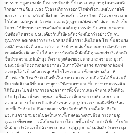
สมรรถนะสูงอย่างต่อเนื่อง การป้องกันนี้ยังครอบคลุมธาตุโลหะผสมที่
ไวต่อการเปลี่ยนแปลง ซึ่งอาจเกิดการออกซิไดซ์หรือระเหยไปภายใต้
สภาวะบรรยากาศปกติ จึงรักษาโครงสร้างโลหะวิทยาที่วิศวกรออกแบบ
ไว้ได้อย่างสมบูรณ์ สภาพแวดล้อมสุญญากาศยังช่วยกำจัดความจำเป็น
ในการใช้ก๊าซบรรยากาศป้องกัน ลดต้นทุนการดำเนินงานและความ
ซับซ้อนโดยรวม ขณะเดียวกันก็ให้ผลลัพธ์ที่เหนือกว่าอย่างชัดเจน
คุณภาพของผิวหลังการประมวลผลดีขึ้นอย่างเห็นได้ชัด โดยชิ้นส่วนยัง
คงมีลักษณะผิวที่เงาและสะอาด ซึ่งมักช่วยตัดขั้นตอนการกลึงหรือการ
ตกแต่งเพิ่มเติมออกไปได้เลย การป้องกันพื้นผิวนี้มีคุณค่าอย่างยิ่งสำหรับ
ชิ้นส่วนความแม่นยำสูง ที่ความถูกต้องของขนาดและความสมบูรณ์
ของผิวมีผลโดยตรงต่อสมรรถนะในการใช้งานจริง สภาพแวดล้อมที่
ควบคุมได้ยังป้องกันการดูดซับไฮโดรเจนและข้อบกพร่องอื่นๆ ที่
เกี่ยวข้องกับก๊าซ ซึ่งมักเกิดขึ้นในกระบวนการแบบเปิด จึงได้ชิ้นส่วนที่
มีสมบัติเชิงกลดีขึ้นและอายุการใช้งานยาวนานขึ้น กระบวนการผลิต
ได้รับประโยชน์จากการลดอัตราการทิ้งชิ้นงานและจำนวนครั้งที่ต้อง
ปรับปรุงใหม่ เนื่องจากคุณภาพพื้นผิวคงที่ตลอดการผลิตแต่ละรอบ
ความสามารถในการป้องกันยังครอบคลุมรูปทรงเรขาคณิตที่ซับซ้อน
และพื้นผิวด้านใน ซึ่งยากต่อการป้องกันด้วยวิธีแบบดั้งเดิม จึงรับ
ประกันความสมบูรณ์ของชิ้นส่วนทั้งหมดอย่างครบถ้วน การควบคุม
คุณภาพจึงคาดการณ์ได้และจัดการได้ง่ายขึ้น เมื่อตัวแปรที่เกี่ยวข้องกับ
พื้นผิวถูกกำจัดออกไปด้วยกระบวนการสุญญากาศ ผู้ผลิตจึงสามารถมุ่ง