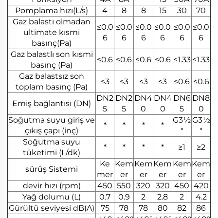
Pomplama hızı(L/s)
4
8
8
15
30
70
Gaz balastı olmadan
≤0.0
≤0.0
≤0.0
≤0.0
≤0.0
≤0.0
ultimate kısmi
6
6
6
6
6
6
basınç(Pa)
Gaz balastlı son kısmi
≤0.6
≤0.6
≤0.6
≤0.6
≤1.33
≤1.33
basınç (Pa)
Gaz balastsız son
≤3
≤3
≤3
≤3
≤0.6
≤0.6
toplam basınç (Pa)
DN2
DN2
DN4
DN4
DN6
DN8
Emiş bağlantısı (DN)
5
5
0
0
5
0
Soğutma suyu giriş ve
G3½
G3½
*
*
*
*
çıkış çapı (inç)
"
"
Soğutma suyu
*
*
*
*
≥1
≥2
tüketimi (L/dk)
Ke
Kem
Kem
Kem
Kem
Kem
sürüş Sistemi
mer
er
er
er
er
er
devir hızı (rpm)
450
550
320
320
450
420
Yağ dolumu (L)
0.7
0.9
2
2.8
2
4.2
Gürültü seviyesi dB(A)
75
78
78
80
82
86